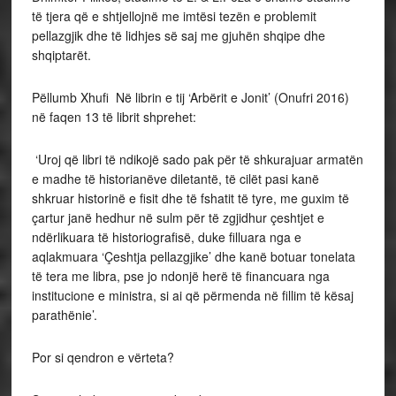
të tjera që e shtjellojnë me imtësi tezën e problemit
pellazgjik dhe të lidhjes së saj me gjuhën shqipe dhe
shqiptarët.
Pëllumb Xhufi Në librin e tij ‘Arbërit e Jonit’ (Onufri 2016)
në faqen 13 të librit shprehet:
‘Uroj që libri të ndikojë sado pak për të shkurajuar armatën
e madhe të historianëve diletantë, të cilët pasi kanë
shkruar historinë e fisit dhe të fshatit të tyre, me guxim të
çartur janë hedhur në sulm për të zgjidhur çeshtjet e
ndërlikuara të historiografisë, duke filluara nga e
aqlakmuara ‘Çeshtja pellazgjike’ dhe kanë botuar tonelata
të tera me libra, pse jo ndonjë herë të financuara nga
institucione e ministra, si ai që përmenda në fillim të kësaj
parathënie’.
Por si qendron e vërteta?