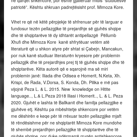
në qarqet shkencore, por është gjallëruar midis “studiuesve
patriotë”. Kështu shkruan padrejtësisht prof. Mimoza Kore.
Vihet re që në këtë përpjekje të shfrenuar për të larguar e
fundosur tezën pellazgjike të prejardhje së gjuhës shqipe
dhe të shqiptarëve të dy idhtarët antipellazgë Pëllumb
Xhufi dhe Mimoza Kore kanë shfrytëuar vetëm atë
literaturë që u shkon atyre për shtat si Çabejn, Mancakun,
por nuk kanë studiuar literaturën kryesore për problemin
pellazgjik dhe të prejardhjes prej tij të gjuhës shqipe dhe të
shqiptarëve. Këta autorë që e sqarojnë ma së miri
problemin janë: Iliada dhe Odisea e Homerit, N.Keta, Xh.
Krispi, de Rada, V.Dorsa, S. Konda, Dh. Pilika e më pas
vijojnë Peza L. & L. 2015. New knowledge on Hitite
language.., L.& L.Peza 2018 Iliasi i Homerit.., L. & L. Peza
2020. Gjuhët e lashta të Ballkanit dhe familja pellazgjike e
gjuhëve etj. Kështu pa mbështetje shkencore por vetëm
me dëshirën e keqe për të rrëxuar tezën pellazgjike mjaft
të rëndësishme për ne shqiptarët Mimoza Kore mundohe
të shembë prejardhjen pellazgjike të shqiptarëve dhe të
gjuhës shqipe, por duke ndërmarrë rrugën antishkencore