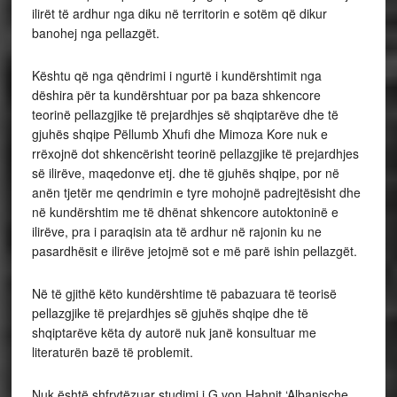
ilirët të ardhur nga diku në territorin e sotëm që dikur
banohej nga pellazgët.
Kështu që nga qëndrimi i ngurtë i kundërshtimit nga
dëshira për ta kundërshtuar por pa baza shkencore
teorinë pellazgjike të prejardhjes së shqiptarëve dhe të
gjuhës shqipe Pëllumb Xhufi dhe Mimoza Kore nuk e
rrëxojnë dot shkencërisht teorinë pellazgjike të prejardhjes
së ilirëve, maqedonve etj. dhe të gjuhës shqipe, por në
anën tjetër me qendrimin e tyre mohojnë padrejtësisht dhe
në kundërshtim me të dhënat shkencore autoktoninë e
ilirëve, pra i paraqisin ata të ardhur në rajonin ku ne
pasardhësit e ilirëve jetojmë sot e më parë ishin pellazgët.
Në të gjithë këto kundërshtime të pabazuara të teorisë
pellazgjike të prejardhjes së gjuhës shqipe dhe të
shqiptarëve këta dy autorë nuk janë konsultuar me
literaturën bazë të problemit.
Nuk është shfrytëzuar studimi i G.von Hahnit ‘Albanische