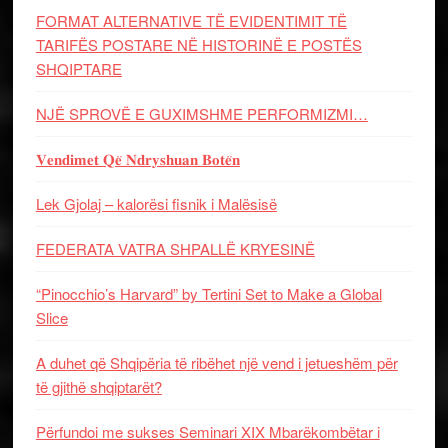
FORMAT ALTERNATIVE TË EVIDENTIMIT TË
TARIFËS POSTARE NË HISTORINË E POSTËS
SHQIPTARE
NJË SPROVË E GUXIMSHME PERFORMIZMI…
𝐕𝐞𝐧𝐝𝐢𝐦𝐞𝐭 𝐐𝐞̈ 𝐍𝐝𝐫𝐲𝐬𝐡𝐮𝐚𝐧 𝐁𝐨𝐭𝐞̈𝐧
Lek Gjolaj – kalorësi fisnik i Malësisë
FEDERATA VATRA SHPALLË KRYESINË
“Pinocchio’s Harvard” by Tertini Set to Make a Global
Slice
A duhet që Shqipëria të ribëhet një vend i jetueshëm për
të gjithë shqiptarët?
Përfundoi me sukses Seminari XIX Mbarëkombëtar i