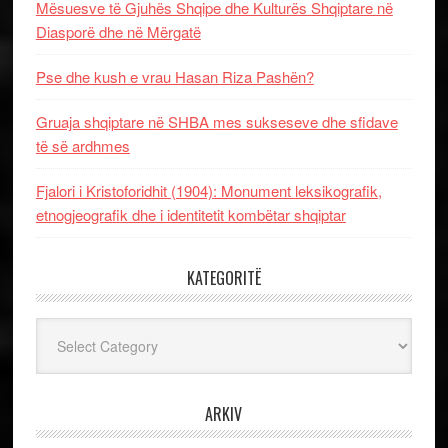
Mësuesve të Gjuhës Shqipe dhe Kulturës Shqiptare në
Diasporë dhe në Mërgatë
Pse dhe kush e vrau Hasan Riza Pashën?
Gruaja shqiptare në SHBA mes sukseseve dhe sfidave
të së ardhmes
Fjalori i Kristoforidhit (1904): Monument leksikografik,
etnogjeografik dhe i identitetit kombëtar shqiptar
KATEGORITË
Kategoritë
ARKIV