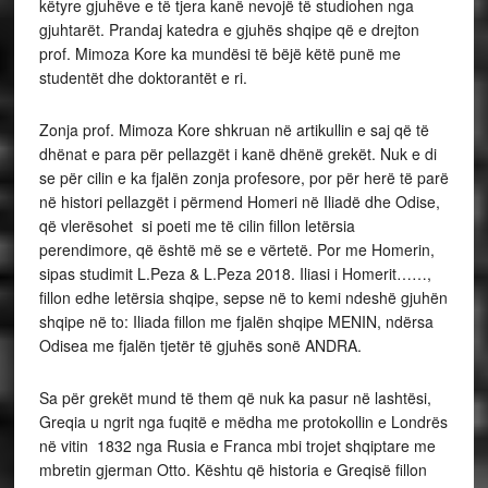
këtyre gjuhëve e të tjera kanë nevojë të studiohen nga
gjuhtarët. Prandaj katedra e gjuhës shqipe që e drejton
prof. Mimoza Kore ka mundësi të bëjë këtë punë me
studentët dhe doktorantët e ri.
Zonja prof. Mimoza Kore shkruan në artikullin e saj që të
dhënat e para për pellazgët i kanë dhënë grekët. Nuk e di
se për cilin e ka fjalën zonja profesore, por për herë të parë
në histori pellazgët i përmend Homeri në Iliadë dhe Odise,
që vlerësohet si poeti me të cilin fillon letërsia
perendimore, që është më se e vërtetë. Por me Homerin,
sipas studimit L.Peza & L.Peza 2018. Iliasi i Homerit……,
fillon edhe letërsia shqipe, sepse në to kemi ndeshë gjuhën
shqipe në to: Iliada fillon me fjalën shqipe MENIN, ndërsa
Odisea me fjalën tjetër të gjuhës sonë ANDRA.
Sa për grekët mund të them që nuk ka pasur në lashtësi,
Greqia u ngrit nga fuqitë e mëdha me protokollin e Londrës
në vitin 1832 nga Rusia e Franca mbi trojet shqiptare me
mbretin gjerman Otto. Kështu që historia e Greqisë fillon