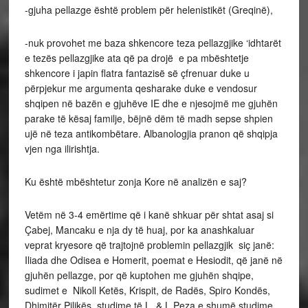
-gjuha pellazge është problem për helenistikët (Greqinë),
-nuk provohet me baza shkencore teza pellazgjike ‘idhtarët
e tezës pellazgjike ata që pa drojë e pa mbështetje
shkencore i japin flatra fantazisë së çfrenuar duke u
përpjekur me argumenta qesharake duke e vendosur
shqipen në bazën e gjuhëve IE dhe e njesojmë me gjuhën
parake të kësaj familje, bëjnë dëm të madh sepse shpien
ujë në teza antikombëtare. Albanologjia pranon që shqipja
vjen nga ilirishtja.
Ku është mbështetur zonja Kore në analizën e saj?
Vetëm në 3-4 emërtime që i kanë shkuar për shtat asaj si
Çabej, Mancaku e nja dy të huaj, por ka anashkaluar
veprat kryesore që trajtojnë problemin pellazgjik siç janë:
Iliada dhe Odisea e Homerit, poemat e Hesiodit, që janë në
gjuhën pellazge, por që kuptohen me gjuhën shqipe,
sudimet e Nikoll Ketës, Krispit, de Radës, Spiro Kondës,
Dhimitër Pilikës, studime të L. & L.Peza e shumë studime