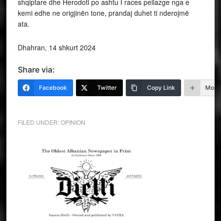
shqiptare dhe Herodoti po ashtu I races pellazge nga e
kemi edhe ne origjinën tone, prandaj duhet ti nderojmë
ata.
Dhahran, 14 shkurt 2024
Share via:
Facebook
Twitter
Copy Link
More
FILED UNDER:
OPINION