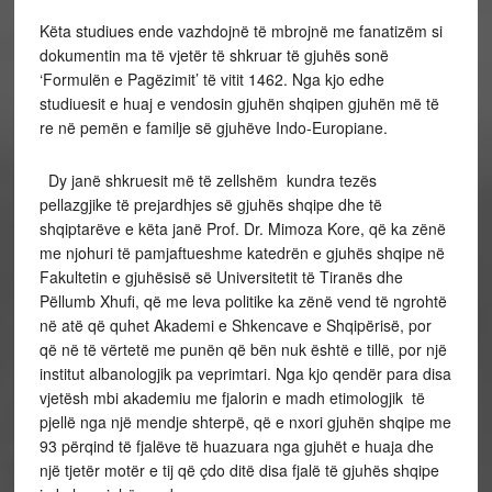
Këta studiues ende vazhdojnë të mbrojnë me fanatizëm si
dokumentin ma të vjetër të shkruar të gjuhës sonë
‘Formulën e Pagëzimit’ të vitit 1462. Nga kjo edhe
studiuesit e huaj e vendosin gjuhën shqipen gjuhën më të
re në pemën e familje së gjuhëve Indo-Europiane.
Dy janë shkruesit më të zellshëm kundra tezës
pellazgjike të prejardhjes së gjuhës shqipe dhe të
shqiptarëve e këta janë Prof. Dr. Mimoza Kore, që ka zënë
me njohuri të pamjaftueshme katedrën e gjuhës shqipe në
Fakultetin e gjuhësisë së Universitetit të Tiranës dhe
Pëllumb Xhufi, që me leva politike ka zënë vend të ngrohtë
në atë që quhet Akademi e Shkencave e Shqipërisë, por
që në të vërtetë me punën që bën nuk është e tillë, por një
institut albanologjik pa veprimtari. Nga kjo qendër para disa
vjetësh mbi akademiu me fjalorin e madh etimologjik të
pjellë nga një mendje shterpë, që e nxori gjuhën shqipe me
93 përqind të fjalëve të huazuara nga gjuhët e huaja dhe
një tjetër motër e tij që çdo ditë disa fjalë të gjuhës shqipe