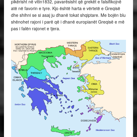
pikërisht në vitin1832, pavarësisht që grekët e falsifikojnë
atë në favorin e tyre. Kjo është harta e vërtetë e Greqisë
dhe shihni se si asaj ju dhanë tokat shqiptare. Me bojën blu
shënohet rajoni i parë që i dhanë europianët Greqisë e më
pas i falën rajonet e tjera.