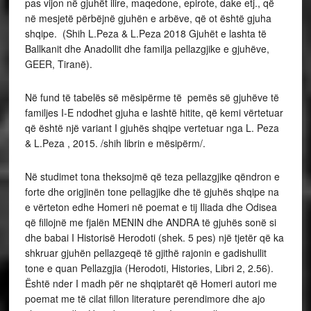
pas vijon në gjuhët ilire, maqedone, epirote, dake etj., që
në mesjetë përbëjnë gjuhën e arbëve, që ot është gjuha
shqipe. (Shih L.Peza & L.Peza 2018 Gjuhët e lashta të
Ballkanit dhe Anadollit dhe familja pellazgjike e gjuhëve,
GEER, Tiranë).
Në fund të tabelës së mësipërme të pemës së gjuhëve të
familjes I-E ndodhet gjuha e lashtë hitite, që kemi vërtetuar
që është një variant I gjuhës shqipe vertetuar nga L. Peza
& L.Peza , 2015. /shih librin e mësipërm/.
Në studimet tona theksojmë që teza pellazgjike qëndron e
forte dhe origjinën tone pellagjike dhe të gjuhës shqipe na
e vërteton edhe Homeri në poemat e tij Iliada dhe Odisea
që fillojnë me fjalën MENIN dhe ANDRA të gjuhës sonë si
dhe babai I Historisë Herodoti (shek. 5 pes) një tjetër që ka
shkruar gjuhën pellazgeqë të gjithë rajonin e gadishullit
tone e quan Pellazgjia (Herodoti, Histories, Libri 2, 2.56).
Është nder I madh për ne shqiptarët që Homeri autori me
poemat me të cilat fillon literature perendimore dhe ajo