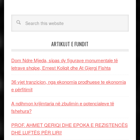
ARTIKUJT E FUNDIT
Dom Ndre Mjeda, sipas dy figurave monumentale të
letrave shqipe, Ernest Koliqit dhe At Gjergj Fishta
36 vjet tranzicion, nga ekonomia prodhuese te ekonomia
e përfitimit
A ndihmon krijimtaria në zbulimin e potencialeve të
fshehura?
PROF. AHMET QERIQI DHE EPOKA E REZISTENCЁS
DHE LUFTЁS PЁR LIRI!