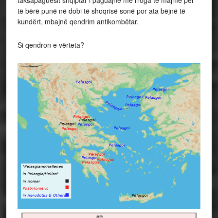
të bërë punë në dobi të shoqrisë sonë por ata bëjnë të
kundërt, mbajnë qendrim antikombëtar.
Si qendron e vërteta?