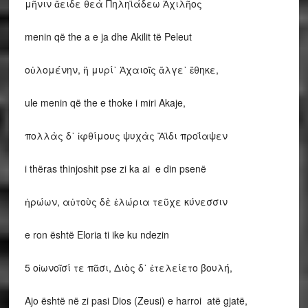
μῆνιν ἄειδε θεὰ Πηληϊάδεω Ἀχιλῆος
menin që the a e ja dhe Akilit të Peleut
οὐλομένην, ἣ μυρί᾽ Ἀχαιοῖς ἄλγε᾽ ἔθηκε,
ule menin që the e thoke i miri Akaje,
πολλὰς δ᾽ ἰφθίμους ψυχὰς Ἄϊδι προΐαψεν
i thëras thinjoshit pse zi ka ai e din psenë
ἡρώων, αὐτοὺς δὲ ἑλώρια τεῦχε κύνεσσιν
e ron është Eloria ti ike ku ndezin
5 οἰωνοῖσί τε πᾶσι, Διὸς δ᾽ ἐτελείετο βουλή,
Ajo është në zi pasi Dios (Zeusi) e harroi atë gjatë,