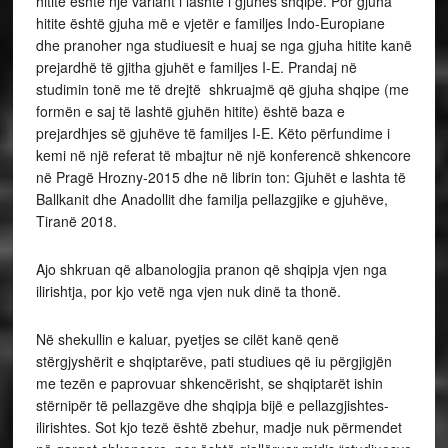
hitite është një variant i lashtë i gjuhës shqipe. Por gjuha
hitite është gjuha më e vjetër e familjes Indo-Europiane
dhe pranoher nga studiuesit e huaj se nga gjuha hitite kanë
prejardhë të gjitha gjuhët e familjes I-E. Prandaj në
studimin tonë me të drejtë shkruajmë që gjuha shqipe (me
formën e saj të lashtë gjuhën hitite) është baza e
prejardhjes së gjuhëve të familjes I-E. Këto përfundime i
kemi në një referat të mbajtur në një konferencë shkencore
në Pragë Hrozny-2015 dhe në librin ton: Gjuhët e lashta të
Ballkanit dhe Anadollit dhe familja pellazgjike e gjuhëve,
Tiranë 2018.
Ajo shkruan që albanologjia pranon që shqipja vjen nga
ilirishtja, por kjo vetë nga vjen nuk dinë ta thonë.
Në shekullin e kaluar, pyetjes se cilët kanë qenë
stërgjyshërit e shqiptarëve, pati studiues që iu përgjigjën
me tezën e paprovuar shkencërisht, se shqiptarët ishin
stërnipër të pellazgëve dhe shqipja bijë e pellazgjishtes-
ilirishtes. Sot kjo tezë është zbehur, madje nuk përmendet