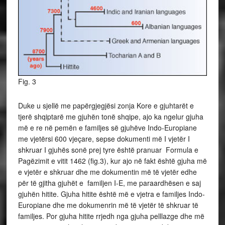
Fig. 3
Duke u sjellë me papërgjegjësi zonja Kore e gjuhtarët e
tjerë shqiptarë me gjuhën tonë shqipe, ajo ka ngelur gjuha
më e re në pemën e familjes së gjuhëve Indo-Europiane
me vjetërsi 600 vjeçare, sepse dokumenti më I vjetër I
shkruar I gjuhës sonë prej tyre është pranuar Formula e
Pagëzimit e vitit 1462 (fig.3), kur ajo në fakt është gjuha më
e vjetër e shkruar dhe me dokumentin më të vjetër edhe
për të gjitha gjuhët e familjen I-E, me paraardhësen e saj
gjuhën hitite. Gjuha hitite është më e vjetra e familjes Indo-
Europiane dhe me dokumenrin më të vjetër të shkruar të
familjes. Por gjuha hitite rrjedh nga gjuha pelllazge dhe më