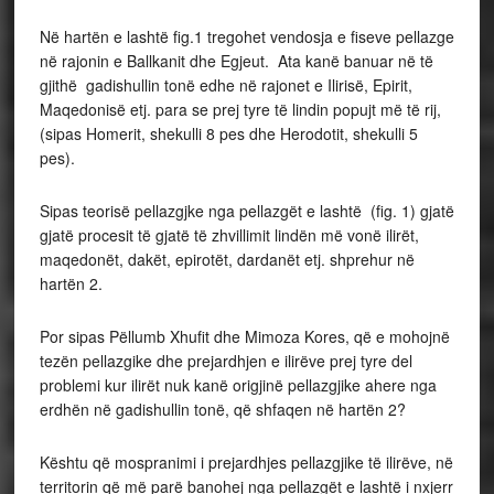
Në hartën e lashtë fig.1 tregohet vendosja e fiseve pellazge
në rajonin e Ballkanit dhe Egjeut. Ata kanë banuar në të
gjithë gadishullin tonë edhe në rajonet e Ilirisë, Epirit,
Maqedonisë etj. para se prej tyre të lindin popujt më të rij,
(sipas Homerit, shekulli 8 pes dhe Herodotit, shekulli 5
pes).
Sipas teorisë pellazgjke nga pellazgët e lashtë (fig. 1) gjatë
gjatë procesit të gjatë të zhvillimit lindën më vonë ilirët,
maqedonët, dakët, epirotët, dardanët etj. shprehur në
hartën 2.
Por sipas Pëllumb Xhufit dhe Mimoza Kores, që e mohojnë
tezën pellazgike dhe prejardhjen e ilirëve prej tyre del
problemi kur ilirët nuk kanë origjinë pellazgjike ahere nga
erdhën në gadishullin tonë, që shfaqen në hartën 2?
Kështu që mospranimi i prejardhjes pellazgjike të ilirëve, në
territorin që më parë banohej nga pellazgët e lashtë i nxjerr