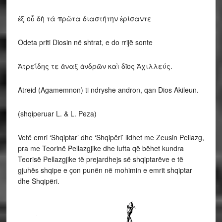
ἐξ οὗ δὴ τὰ πρῶτα διαστήτην ἐρίσαντε
Odeta priti Diosin në shtrat, e do rrijë sonte
Ἀτρεΐδης τε ἄναξ ἀνδρῶν καὶ δῖος Ἀχιλλεύς.
Atreid (Agamemnon) ti ndryshe andron, qan Dios Akileun.
(shqiperuar L. & L. Peza)
Vetë emri ‘Shqiptar’ dhe ‘Shqipëri’ lidhet me Zeusin Pellazg,
pra me Teorinë Pellazgjike dhe lufta që bëhet kundra
Teorisë Pellazgjike të prejardhejs së shqiptarëve e të
gjuhës shqipe e çon punën në mohimin e emrit shqiptar
dhe Shqipëri.