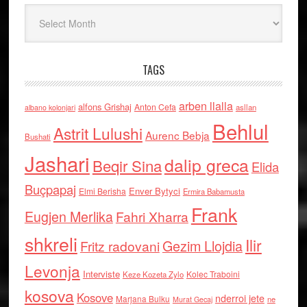
Arkiv
TAGS
arben llalla
alfons Grishaj
Anton Cefa
asllan
albano kolonjari
Behlul
Astrit Lulushi
Aurenc Bebja
Bushati
Jashari
dalip greca
Beqir Sina
Elida
Buçpapaj
Enver Bytyci
Elmi Berisha
Ermira Babamusta
Frank
Eugjen Merlika
Fahri Xharra
shkreli
Ilir
Gezim Llojdia
Fritz radovani
Levonja
Interviste
Kolec Traboini
Keze Kozeta Zylo
kosova
Kosove
nderroi jete
Marjana Bulku
ne
Murat Gecaj