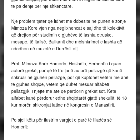
të pa denjë për një shkenctare.
Një problem tjetër që lidhet me dobësitë në punën e zonjë
Mimoza Kore vjen nga neglixhencat e saj dhe të kolektivit
që drejton për studimin e gjuhëve të lashta etruske,
mesape, të italisë, Ballkanit dhe mbishkrimet e lashta që
ndodhen në muzetë e Durrësit etj.
Prof. Mimoza Kore Homerin, Hesiodin, Herodotin i quan
autorë grekë, por që të tre janë autorë pellazgë që kanë
shkruar në gjuhën pellazge, por që kuptohet vetëm me anë
të gjuhës shqipe, vetëm që duhet mësuar alfabeti
pellazgjik, i njejtë me atë që përdorin grekët sot. Këte
alfabet kanë përdorur edhe shqiptarët gjatë shekullit të 18
kur morën shkronjat latine në kongresin e Manastirit.
Po sjell këtu për ilustrim vargjet e parë të Iliadës së
Homerit: