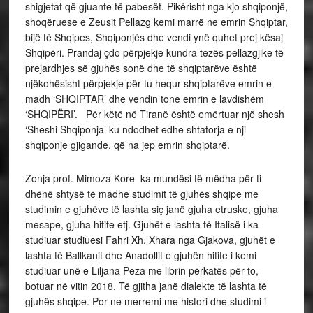
shigjetat që gjuante të pabesët. Pikërisht nga kjo shqiponjë,
shoqëruese e Zeusit Pellazg kemi marrë ne emrin Shqiptar,
bijë të Shqipes, Shqiponjës dhe vendi ynë quhet prej kësaj
Shqipëri. Prandaj çdo përpjekje kundra tezës pellazgjike të
prejardhjes së gjuhës sonë dhe të shqiptarëve është
njëkohësisht përpjekje për tu hequr shqiptarëve emrin e
madh ‘SHQIPTAR’ dhe vendin tone emrin e lavdishëm
‘SHQIPËRI’. Për këtë në Tiranë është emërtuar një shesh
‘Sheshi Shqiponja’ ku ndodhet edhe shtatorja e nji
shqiponje gjigande, që na jep emrin shqiptarë.
Zonja prof. Mimoza Kore ka mundësi të mëdha për ti
dhënë shtysë të madhe studimit të gjuhës shqipe me
studimin e gjuhëve të lashta siç janë gjuha etruske, gjuha
mesape, gjuha hitite etj. Gjuhët e lashta të Italisë i ka
studiuar studiuesi Fahri Xh. Xhara nga Gjakova, gjuhët e
lashta të Ballkanit dhe Anadollit e gjuhën hitite i kemi
studiuar unë e Liljana Peza me librin përkatës për to,
botuar në vitin 2018. Të gjitha janë dialekte të lashta të
gjuhës shqipe. Por ne merremi me histori dhe studimi i