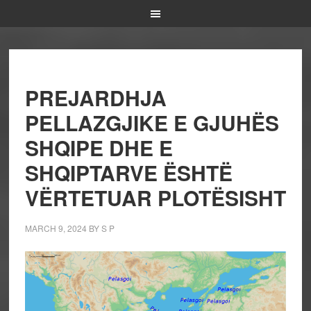
PREJARDHJA
PELLAZGJIKE E GJUHËS
SHQIPE DHE E
SHQIPTARVE ËSHTË
VËRTETUAR PLOTËSISHT
MARCH 9, 2024
BY
S P