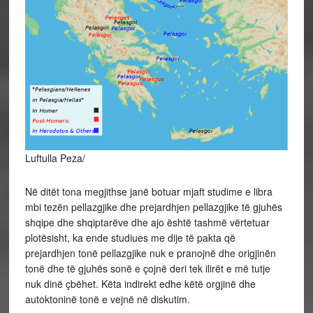
Luftulla Peza/
Në ditët tona megjithse janë botuar mjaft studime e libra
mbi tezën pellazgjike dhe prejardhjen pellazgjike të gjuhës
shqipe dhe shqiptarëve dhe ajo është tashmë vërtetuar
plotësisht, ka ende studiues me dije të pakta që
prejardhjen tonë pellazgjike nuk e pranojnë dhe origjinën
tonë dhe të gjuhës sonë e çojnë deri tek ilirët e më tutje
nuk dinë çbëhet. Këta indirekt edhe këtë orgjinë dhe
autoktoninë tonë e vejnë në diskutim.