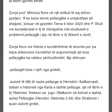
ja kalon gjuhës serbe.
Zonja prof. Mimoza Kore në një artikull të saj shtron
pyetjen: ‘A ka baza teoria pellazgjike e prejardhjes së
shqipes’, botuar në gazetën Tema 6 tetor 2023 dhe P. Xhufi
me konsideratat e tij të mbrapshta mbi studiuesit e
problemit pellazgjik i jep në librin e tij ‘Arberit e Jonit’.
Zonja Kore me thënie e kundërthënie të shumta por pa
baza shkencore mundohet të argumentojë që teza
pellazgjike ka vdekur përfundimisht. Ajo shkruan:
-pellazgët bota i njeh nga grekët,
-autorë të tillë të racës pellazge si Herodoti i Kalikarnasit,
baban e historisë nga Karia e lashtë pellazge, që në librin e
tij ‘Histories’ thekson se jugu i Ballkanin në kohrat e lashta
quhej Pellazgjia (Herodot, Histories 2.56) dhe Strabonin i
quan autorë grekë,