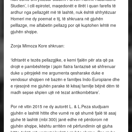
Studien’, i cili epirotet, maqedonët e ilirët i quan farefis të
ardhur nga pellazgët më të lashtë, nuk është shfrytëzuar
Homeri me dy poemat e tij, të shkruara në gjuhën
pelllazge, me alfabetin pellazg por që kuptohen lehtë me
gjuhën shqipe.
Zonja Mimoza Kore shkruan:
‘Idhtarët e tezës pellazgjike, e kemi fjalën për ata që pa
drojë e pambështetje i japin flatra fantazisë së shfrenuar
duke u përpjekë me argumenta qesharake duke e
vendosur shqipen në bazën e familjes Indo-Europiane dhe
e njesojnë me gjuhën parake të kësaj familje bëjnë dëm të
madh sepse shpien ujë në tezat antikombëtare’.
Por në vitin 2015 ne dy autorët L. & L.Peza studjuam
gjuhën e lashtë hitite dhe vumë re që shumë fjalë të asaj
gjuhe të lashtë (mbi 300) janë edhe në përdorom në
gjuhën shqipe, kështu arritëm në përfundimin që gjuha