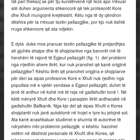
Së pari theksoj se për tju kundërvenë një teze apo rrëxuar
atë duhen argumenta shkencorë që tek profesorët Kore
dhe Xhufi mungojnë krejtësisht. Këtu nga të dy qëndron
dëshira për ta rrëxuar tezën pellazgjike, por kjo nuk është
rruga shkencore që ata ndjekin.
E dyta duke mos pranuar tezën pellazgjike të prejardhjes
së gjuhës shqipe dhe të shqiptarëve nga banorët më të
hershëm të rajonit të Egjeut pellazgët (fig. 1) del problemi
nga rrjedhin ahere ilirët, kur nuk pranohet që kanë origjinë
pellazgjike? Kështu ilirët që pranohet origjina e shqiptarve
për deri sa sipas profesorve Kore e Xhufi nuk rjedhin nga
popullsia më e vjetër vendase e Egjeut pellazgët, duhet të
jenë të ardhur në kohë më të reja në gadishullin tonë !. Në
këtë mënyrë Xhufi dhe Kore i paraqisin ilirët ardhacakë në
gadishullin Ballkanik. Nga kjo del që sipas Xhufit e Kores
shqiptarët nuk janë autoktonë në trojet e tyre ku jetojnë sot.
Ata kanë anashkaluar studimet e shumta të autorëve të
ndryshëm mbi problemin pellazgjik e kështu bazohet
vetëm në dëshirat personale të Xhufit dhe Kores, që
taksapaguesit shqiptar i paguajnë me rroga të majme për