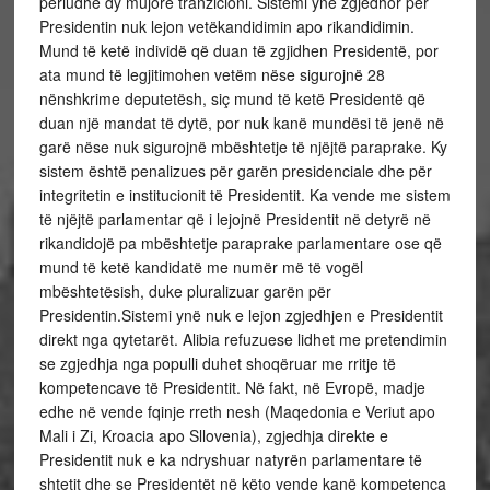
periudhë dy mujore tranzicioni. Sistemi ynë zgjedhor për
Presidentin nuk lejon vetëkandidimin apo rikandidimin.
Mund të ketë individë që duan të zgjidhen Presidentë, por
ata mund të legjitimohen vetëm nëse sigurojnë 28
nënshkrime deputetësh, siç mund të ketë Presidentë që
duan një mandat të dytë, por nuk kanë mundësi të jenë në
garë nëse nuk sigurojnë mbështetje të njëjtë paraprake. Ky
sistem është penalizues për garën presidenciale dhe për
integritetin e institucionit të Presidentit. Ka vende me sistem
të njëjtë parlamentar që i lejojnë Presidentit në detyrë në
rikandidojë pa mbështetje paraprake parlamentare ose që
mund të ketë kandidatë me numër më të vogël
mbështetësish, duke pluralizuar garën për
Presidentin.Sistemi ynë nuk e lejon zgjedhjen e Presidentit
direkt nga qytetarët. Alibia refuzuese lidhet me pretendimin
se zgjedhja nga populli duhet shoqëruar me rritje të
kompetencave të Presidentit. Në fakt, në Evropë, madje
edhe në vende fqinje rreth nesh (Maqedonia e Veriut apo
Mali i Zi, Kroacia apo Sllovenia), zgjedhja direkte e
Presidentit nuk e ka ndryshuar natyrën parlamentare të
shtetit dhe se Presidentët në këto vende kanë kompetenca