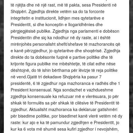
të njëjta dhe në një rast, më të pakta, sesa Presidenti në
Shqipëri. Zgjedhja direkte vetëm sa do ta forconte
integritetin e institucionit, lidhjen mes qytetarëve e
Presidentit, si dhe konceptin e llogaridhënies dhe
përgjegjësisë publike. Zgjedhja nga parlamenti e dobëson
Presidentin dhe siç ka ndodhur në dy raste, ai i është
mirënjohës personalisht shefit/shefave të mazhorancës që
e kanë përzgjedhur, jo qytetarëve dhe shoqërisë. Zgjedhja
direkte do ta dobësonte fuqinë e partive politike dhe të
krijonte figura publike me mbështetje, të cilat edhe nëse
dështojnë, do të ishin bërthama për lëvizje të reja politike
në vend.Gjatë tri dekadave Shqipëria ka pasur 7
presidentë, 6 të zgjedhur nga mazhoranca e radhës dhe 1
President konsensual. Nga sondazhet e vazhdueshme
zgjedhja konsensuale ka refuzuar më e vlerësuara, jo për
shkak të formulës sa për shkak të cilësive të Presidentit të
zgjedhur. Aktualisht mazhoranca ka deklaruar gatishmëri
për bisedime politike, por bisedimet kanë vlerë vetëm në dy
raste: kur ajo e ka të pamundur zgjedhjen e Presidentit, jo
kur ka 6 vota më shumë sesa kufiri zgjedhor i nevojshëm,