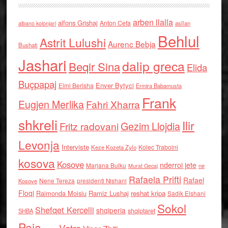
arben llalla
alfons Grishaj
Anton Cefa
asllan
albano kolonjari
Behlul
Astrit Lulushi
Aurenc Bebja
Bushati
Jashari
dalip greca
Beqir Sina
Elida
Buçpapaj
Enver Bytyci
Elmi Berisha
Ermira Babamusta
Frank
Eugjen Merlika
Fahri Xharra
shkreli
Ilir
Gezim Llojdia
Fritz radovani
Levonja
Interviste
Kolec Traboini
Keze Kozeta Zylo
kosova
Kosove
nderroi jete
Marjana Bulku
ne
Murat Gecaj
Rafaela Prifti
Rafael
Nene Tereza
Kosove
presidenti Nishani
Floqi
Raimonda Moisiu
Ramiz Lushaj
reshat kripa
Sadik Elshani
Sokol
Shefqet Kercelli
shqiperia
shqiptaret
SHBA
Paja
Vatra