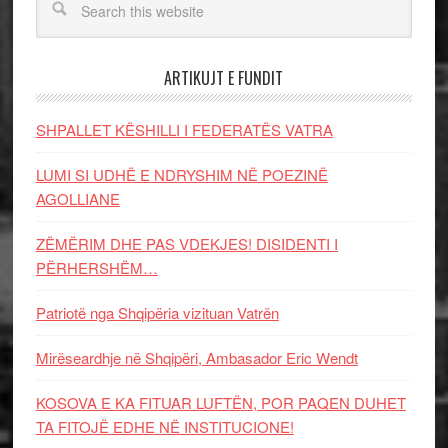
ARTIKUJT E FUNDIT
SHPALLET KËSHILLI I FEDERATËS VATRA
LUMI SI UDHË E NDRYSHIM NË POEZINË
AGOLLIANE
ZËMËRIM DHE PAS VDEKJES! DISIDENTI I
PËRHERSHËM…
Patriotë nga Shqipëria vizituan Vatrën
Mirëseardhje në Shqipëri, Ambasador Eric Wendt
KOSOVA E KA FITUAR LUFTËN, POR PAQEN DUHET
TA FITOJË EDHE NË INSTITUCIONE!