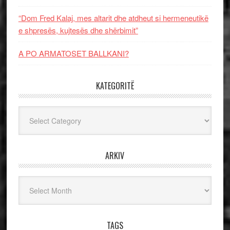
“Dom Fred Kalaj, mes altarit dhe atdheut si hermeneutikë
e shpresës, kujtesës dhe shërbimit”
A PO ARMATOSET BALLKANI?
KATEGORITË
Kategoritë
ARKIV
Arkiv
TAGS