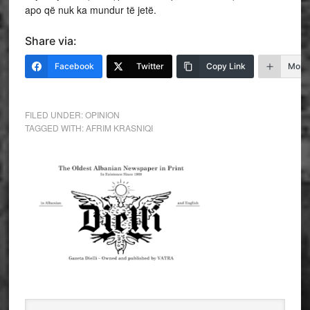
apo që nuk ka mundur të jetë.
Share via:
Facebook
Twitter
Copy Link
More
FILED UNDER:
OPINION
TAGGED WITH:
AFRIM KRASNIQI