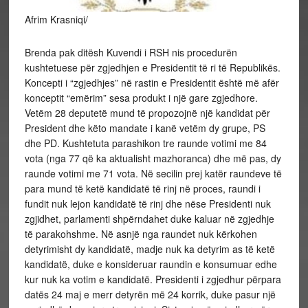
Afrim Krasniqi/
Brenda pak ditësh Kuvendi i RSH nis procedurën
kushtetuese për zgjedhjen e Presidentit të ri të Republikës.
Koncepti i “zgjedhjes” në rastin e Presidentit është më afër
konceptit “emërim” sesa produkt i një gare zgjedhore.
Vetëm 28 deputetë mund të propozojnë një kandidat për
President dhe këto mandate i kanë vetëm dy grupe, PS
dhe PD. Kushtetuta parashikon tre raunde votimi me 84
vota (nga 77 që ka aktualisht mazhoranca) dhe më pas, dy
raunde votimi me 71 vota. Në secilin prej katër raundeve të
para mund të ketë kandidatë të rinj në proces, raundi i
fundit nuk lejon kandidatë të rinj dhe nëse Presidenti nuk
zgjidhet, parlamenti shpërndahet duke kaluar në zgjedhje
të parakohshme. Në asnjë nga raundet nuk kërkohen
detyrimisht dy kandidatë, madje nuk ka detyrim as të ketë
kandidatë, duke e konsideruar raundin e konsumuar edhe
kur nuk ka votim e kandidatë. Presidenti i zgjedhur përpara
datës 24 maj e merr detyrën më 24 korrik, duke pasur një