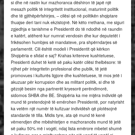
si dhe në rastin kur mazhoranca dëshiron të japë një
mesazh politik të integritetit institucional, maturimit politik
dhe të gjithëpërfshirjes, – cilësi që në politikën shqiptare
thuajse deri tani nuk ekzistojnë. Në këto rrethana, me siguri
zgjedhja e tanishme e Presidentit do të ndodhë në raundin
e katërt, atëherë kur numrat vendosin dhe kur deputetët i
frikësohen humbjes së mandateve, pra shpërndarjes së
parlamentit. Cili është modeli i Presidentit që kërkon
Shqipëria e sfidat e saj? Krahas kritereve kushtetuese,
Presidenti duhet të ketë së paku katër cilësi thelbësore: të
njihet për integritetin profesional dhe publik, të jetë
promovues i kulturës ligjore dhe kushtetuese, të mos jetë i
akuzuar për korrupsion dhe as militant politik, si dhe të
gëzojë besim nga partnerët kryesorë perëndimorë,
sidomos SHBA dhe BE. Shqipëria ka me mijëra individë që
mund të pretendojnë të emërohen Presidentë, por natyrisht
ka vetëm një numër të kufizuar individësh që plotësojnë
standarde të tilla. Midis tyre, ata që mund të kenë
vëmendjen dhe mbështetjen e mazhorancës mund të jetë
së paku 50% më i vogël, ndaj lista emërore mbetet shumë