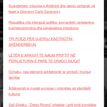
Scanderbeg, mburoja e Arbërisë dhe gjeniu ushtarak në
faqet e Giovanni Carlo Saraceni-t
Republika mbi interesat politike: sovraniteti i qytetarëve,
kushtetutshmëria dhe përgjegjësia shtetërore
TRI POEZI PËR GJERGJ KASTRIOTIN-
SKËNDERBEUN
LETËR E ARKIVIT TE NAUM PRIFTIT NË
PERVJETORIN E PARE TE DRAGO SILIQIT
Oxhaku, nga elementi arkitektonik te simboli i trungut
familjar
Arbëreshët si model evropian i mbrojtjes së identitetit
kulturor
Sali Shijaku, “Diego Rivera” shqiptar i artit tonë kombëtar