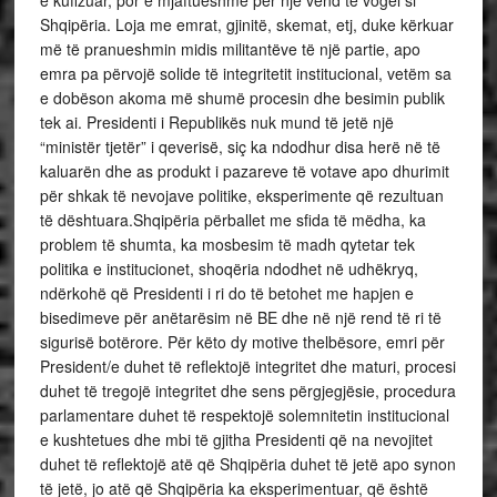
e kufizuar, por e mjaftueshme për një vend të vogël si
Shqipëria. Loja me emrat, gjinitë, skemat, etj, duke kërkuar
më të pranueshmin midis militantëve të një partie, apo
emra pa përvojë solide të integritetit institucional, vetëm sa
e dobëson akoma më shumë procesin dhe besimin publik
tek ai. Presidenti i Republikës nuk mund të jetë një
“ministër tjetër” i qeverisë, siç ka ndodhur disa herë në të
kaluarën dhe as produkt i pazareve të votave apo dhurimit
për shkak të nevojave politike, eksperimente që rezultuan
të dështuara.Shqipëria përballet me sfida të mëdha, ka
problem të shumta, ka mosbesim të madh qytetar tek
politika e institucionet, shoqëria ndodhet në udhëkryq,
ndërkohë që Presidenti i ri do të betohet me hapjen e
bisedimeve për anëtarësim në BE dhe në një rend të ri të
sigurisë botërore. Për këto dy motive thelbësore, emri për
President/e duhet të reflektojë integritet dhe maturi, procesi
duhet të tregojë integritet dhe sens përgjegjësie, procedura
parlamentare duhet të respektojë solemnitetin institucional
e kushtetues dhe mbi të gjitha Presidenti që na nevojitet
duhet të reflektojë atë që Shqipëria duhet të jetë apo synon
të jetë, jo atë që Shqipëria ka eksperimentuar, që është