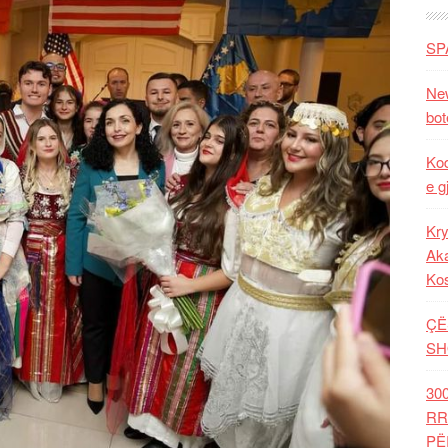
SP
New
bot
Kod
e g
Kry
Aka
Ko
ÇË
SH
30
RR
PË