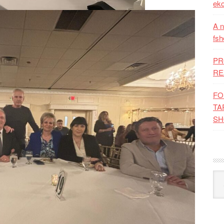
eko
A n
fsh
PR
RE
FO
TA
SH
Kat