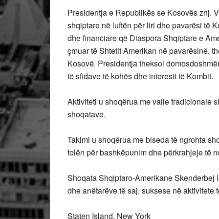
Presidentja e Republikës se Kosovës znj. Vj
shqiptare në luftën për liri dhe pavarësi t
dhe financiare që Diaspora Shqiptare e Amer
çmuar të Shtetit Amerikan në pavarësinë, t
Kosovë. Presidentja theksoi domosdoshmërin
të sfidave të kohës dhe interesit të Kombit.
Aktiviteti u shoqërua me valle tradicionale s
shoqatave.
Takimi u shoqërua me biseda të ngrohta sh
folën për bashkëpunim dhe përkrahjeje të nd
Shoqata Shqiptaro-Amerikane Skenderbej In
dhe anëtarëve të saj, suksese në aktivitete të
Staten Island, New York