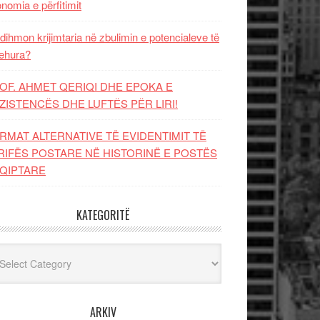
nomia e përfitimit
dihmon krijimtaria në zbulimin e potencialeve të
ehura?
OF. AHMET QERIQI DHE EPOKA E
ZISTENCЁS DHE LUFTЁS PЁR LIRI!
RMAT ALTERNATIVE TË EVIDENTIMIT TË
RIFËS POSTARE NË HISTORINË E POSTËS
QIPTARE
KATEGORITË
egoritë
ARKIV