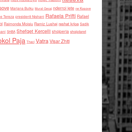
sove
nderroi jete
Marjana Bulku
ne Kosove
Murat Gecaj
Rafaela Prifti
Rafael
e Tereza
presidenti Nishani
qi
Raimonda Moisiu
Ramiz Lushaj
reshat kripa
Sadik
Shefqet Kercelli
shqiperia
hani
shqiptaret
SHBA
kol Paja
Vatra
Visar Zhiti
Thaci