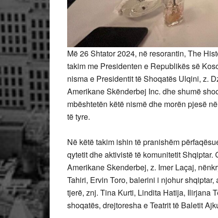
Më 26 Shtator 2024, në resorantin, The Hist
takim me Presidenten e Republikës së Kos
nisma e Presidentit të Shoqatës Ulqini, z. Dz
Amerikane Skënderbej Inc. dhe shumë shoqat
mbështetën këtë nismë dhe morën pjesë në 
të tyre.
Në këtë takim ishin të pranishëm përfaqësues
qytetit dhe aktivistë të komunitetit Shqiptar
Amerikane Skenderbej, z. Imer Laçaj, nënkrye
Tahiri, Ervin Toro, balerini i njohur shqiptar,
tjerë, znj. Tina Kurti, Lindita Hatija, Ilirj
shoqatës, drejtoresha e Teatrit të Baletit Aj