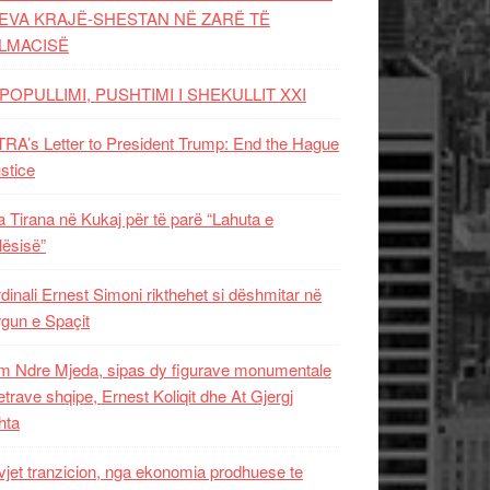
EVA KRAJË-SHESTAN NË ZARË TË
LMACISË
POPULLIMI, PUSHTIMI I SHEKULLIT XXI
RA’s Letter to President Trump: End the Hague
ustice
 Tirana në Kukaj për të parë “Lahuta e
ësisë”
dinali Ernest Simoni rikthehet si dëshmitar në
gun e Spaçit
 Ndre Mjeda, sipas dy figurave monumentale
letrave shqipe, Ernest Koliqit dhe At Gjergj
hta
vjet tranzicion, nga ekonomia prodhuese te