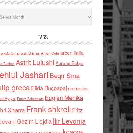
iv
TAGS
arben llalla
alfons Grishaj
Anton Cefa
no kolonjari
Astrit Lulushi
Aurenc Bebja
an Bushati
ehlul Jashari
Beqir Sina
alip greca
Elida Buçpapaj
Elmi Berisha
Eugjen Merlika
er Bytyci
Ermira Babamusta
Frank shkreli
hri Xharra
Fritz
Ilir Levonja
Gezim Llojdia
dovani
kosova
rviste
Kolec Traboini
Keze Kozeta Zylo