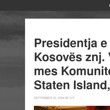
Presidentja e
Kosovës znj.
mes Komunite
Staten Island
SEPTEMBER 30, 2024
BY
S P