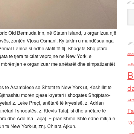
Ark
oric Old Bermuda Inn, në Staten Island, u organizua një
ovës, zonjën Vjosa Osmani. Ky takim u mundësua nga
emal Lanica si edhe stafit të tij. Shoqata Shqiptaro-
alba
a të tjera të cilat veprojnë në New York, e
mbrëmjen e organizuar me anëtarët dhe simpatizantët
asll
B
d
 të Asamblese së Shtetit të New York-ut, Këshillit të
. Gjithashtu morën pjese kryetari i shoqates Shqiptaro-
Env
tari z. Leke Preçi, anëtarë të kryesisë, z. Adrian
Fa
 anëtari i shoqatës, z. Klevis Tafaj, si dhe anëtare të
ana Toro dhe Adelina Laçaj. E pranishme ishte edhe mikja e
ra
kun të New York-ut, znj. Chiara Ajkun.
Inte