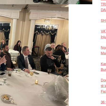
TR
DA
SH
VAT
Inj
Nga
Mal
Kar
Bur
Dom
të 
Fis
36 