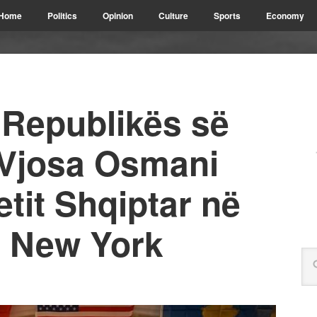
Home
Politics
Opinion
Culture
Sports
Economy
 Republikës së
 Vjosa Osmani
tit Shqiptar në
, New York