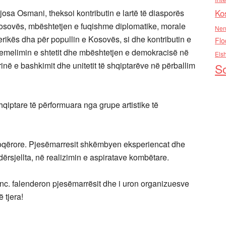
Ko
osa Osmani, theksoi kontributin e lartë të diasporës
ë Kosovës, mbështetjen e fuqishme diplomatike, morale
Nen
ikës dha për popullin e Kosovës, si dhe kontributin e
Flo
hemelimin e shtetit dhe mbështetjen e demokracisë në
Els
ë e bashkimit dhe unitetit të shqiptarëve në përballim
So
hqiptare të përformuara nga grupe artistike të
oqërore. Pjesëmarresit shkëmbyen eksperiencat dhe
ërsjellta, në realizimin e aspiratave kombëtare.
c. falenderon pjesëmarrësit dhe i uron organizuesve
 tjera!