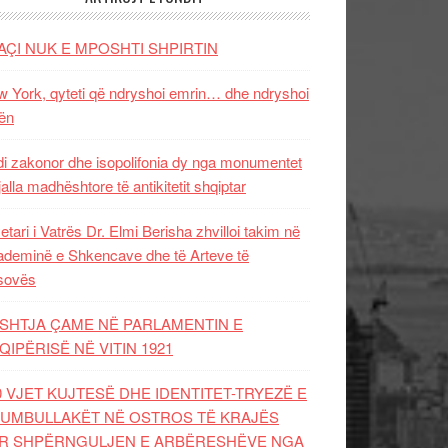
AÇI NUK E MPOSHTI SHPIRTIN
 York, qyteti që ndryshoi emrin… dhe ndryshoi
ën
i zakonor dhe isopolifonia dy nga monumentet
jalla madhështore të antikitetit shqiptar
etari i Vatrës Dr. Elmi Berisha zhvilloi takim në
deminë e Shkencave dhe të Arteve të
sovës
SHTJA ÇAME NË PARLAMENTIN E
QIPËRISË NË VITIN 1921
0 VJET KUJTESË DHE IDENTITET-TRYEZË E
UMBULLAKËT NË OSTROS TË KRAJËS
R SHPËRNGULJEN E ARBËRESHËVE NGA