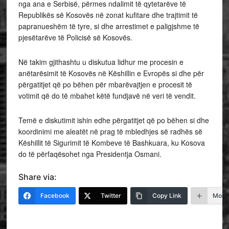
nga ana e Serbisë, përmes ndalimit të qytetarëve të
Republikës së Kosovës në zonat kufitare dhe trajtimit të
papranueshëm të tyre, si dhe arrestimet e paligjshme të
pjesëtarëve të Policisë së Kosovës.
Në takim gjithashtu u diskutua lidhur me procesin e
anëtarësimit të Kosovës në Këshillin e Evropës si dhe për
përgatitjet që po bëhen për mbarëvajtjen e procesit të
votimit që do të mbahet këtë fundjavë në veri të vendit.
Temë e diskutimit ishin edhe përgatitjet që po bëhen si dhe
koordinimi me aleatët në prag të mbledhjes së radhës së
Këshillit të Sigurimit të Kombeve të Bashkuara, ku Kosova
do të përfaqësohet nga Presidentja Osmani.
Share via:
Facebook
Twitter
Copy Link
More