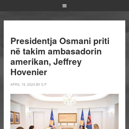
Presidentja Osmani priti
në takim ambasadorin
amerikan, Jeffrey
Hovenier
APRIL 19, 2024
BY
S P