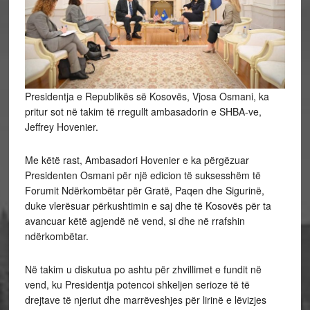
Presidentja e Republikës së Kosovës, Vjosa Osmani, ka
pritur sot në takim të rregullt ambasadorin e SHBA-ve,
Jeffrey Hovenier.
Me këtë rast, Ambasadori Hovenier e ka përgëzuar
Presidenten Osmani për një edicion të suksesshëm të
Forumit Ndërkombëtar për Gratë, Paqen dhe Sigurinë,
duke vlerësuar përkushtimin e saj dhe të Kosovës për ta
avancuar këtë agjendë në vend, si dhe në rrafshin
ndërkombëtar.
Në
takim u diskutua po ashtu për zhvillimet e fundit në
vend, ku Presidentja potencoi shkeljen serioze të të
drejtave të njeriut dhe marrëveshjes për lirinë e lëvizjes