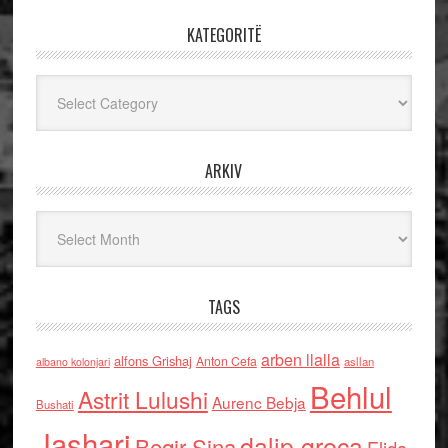
KATEGORITË
Kategoritë
ARKIV
Arkiv
TAGS
arben llalla
alfons Grishaj
Anton Cefa
asllan
albano kolonjari
Behlul
Astrit Lulushi
Aurenc Bebja
Bushati
Jashari
dalip greca
Beqir Sina