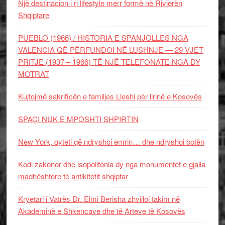
Një destinacion i ri lifestyle merr formë në Rivierën
Shqiptare
PUEBLO (1966) / HISTORIA E SPANJOLLES NGA
VALENCIA QË PËRFUNDOI NË LUSHNJE — 29 VJET
PRITJE (1937 – 1966) TË NJË TELEFONATE NGA DY
MOTRAT
Kujtojmë sakrificën e familjes Lleshi për lirinë e Kosovës
SPAÇI NUK E MPOSHTI SHPIRTIN
New York, qyteti që ndryshoi emrin… dhe ndryshoi botën
Kodi zakonor dhe isopolifonia dy nga monumentet e gjalla
madhështore të antikitetit shqiptar
Kryetari i Vatrës Dr. Elmi Berisha zhvilloi takim në
Akademinë e Shkencave dhe të Arteve të Kosovës