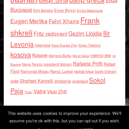
Elida
Buçpapaj
Enver Bytyci
Elmi Berisha
Ermira Babamusta
Frank
Eugjen Merlika
Fahri Xharra
shkreli
Ilir
Gezim Llojdia
Fritz radovani
Levonja
Interviste
Kolec Traboini
Keze Kozeta Zylo
kosova
Kosove
nderroi jete
Marjana Bulku
ne
Murat Gecaj
Rafaela Prifti
Rafael
Nene Tereza
Kosove
presidenti Nishani
Floqi
Raimonda Moisiu
Ramiz Lushaj
reshat kripa
Sadik Elshani
Sokol
Shefqet Kercelli
shqiperia
shqiptaret
SHBA
Paja
Vatra
Visar Zhiti
Thaci
This website uses cookies to improve your experience. We'll
assume you're ok with this, but you can opt-out if you wish.