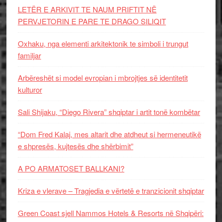
LETËR E ARKIVIT TE NAUM PRIFTIT NË
PERVJETORIN E PARE TE DRAGO SILIQIT
Oxhaku, nga elementi arkitektonik te simboli i trungut
familjar
Arbëreshët si model evropian i mbrojtjes së identitetit
kulturor
Sali Shijaku, “Diego Rivera” shqiptar i artit tonë kombëtar
“Dom Fred Kalaj, mes altarit dhe atdheut si hermeneutikë
e shpresës, kujtesës dhe shërbimit”
A PO ARMATOSET BALLKANI?
Kriza e vlerave – Tragjedia e vërtetë e tranzicionit shqiptar
Green Coast sjell Nammos Hotels & Resorts në Shqipëri: