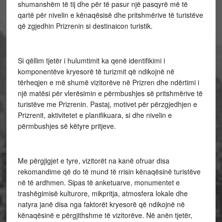
shumanshëm të tij dhe për të pasur një pasqyrë më të
qartë për nivelin e kënaqësisë dhe pritshmërive të turistëve
që zgjedhin Prizrenin si destinaicon turistik.
Si qëllim tjetër i hulumtimit ka qenë identifikimi i
komponentëve kryesorë të turizmit që ndikojnë në
tërheqjen e më shumë vizitorëve në Prizren dhe ndërtimi i
një matësi për vlerësimin e përmbushjes së pritshmërive të
turistëve me Prizrenin. Pastaj, motivet për përzgjedhjen e
Prizrenit, aktivitetet e planifikuara, si dhe nivelin e
përmbushjes së këtyre pritjeve.
Me përgjigjet e tyre, vizitorët na kanë ofruar disa
rekomandime që do të mund të rrisin kënaqësinë turistëve
në të ardhmen. Sipas të anketuarve, monumentet e
trashëgimisë kulturore, mikpritja, atmosfera lokale dhe
natyra janë disa nga faktorët kryesorë që ndikojnë në
kënaqësinë e përgjithshme të vizitorëve. Në anën tjetër,