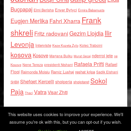
Buçpapaj
Enver Bytyci
Elmi Berisha
Ermira Babamusta
Frank
Eugjen Merlika
Fahri Xharra
shkreli
Ilir
Gezim Llojdia
Fritz radovani
Levonja
Interviste
Kolec Traboini
Keze Kozeta Zylo
kosova
Kosove
nderroi jete
Marjana Bulku
ne
Murat Gecaj
Rafaela Prifti
Rafael
Nene Tereza
Kosove
presidenti Nishani
Floqi
Raimonda Moisiu
Ramiz Lushaj
reshat kripa
Sadik Elshani
Sokol
Shefqet Kercelli
shqiperia
shqiptaret
SHBA
Paja
Vatra
Visar Zhiti
Thaci
This website uses cookies to improve your experience. We'll
assume you're ok with this, but you can opt-out if you wish.
Log in