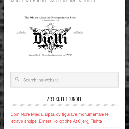
TAGGED WITH:
BEHLUL JASHARI-PRIZRENI-TURISTET
ARTIKUJT E FUNDIT
Dom Ndre Mjeda, sipas dy figurave monumentale të
letrave shqipe, Ernest Koliqit dhe At Gjergj Fishta