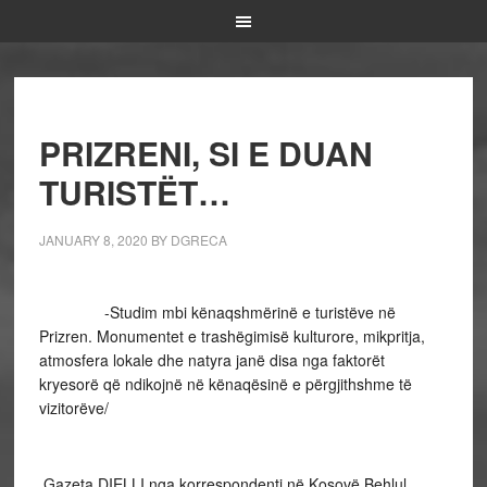
PRIZRENI, SI E DUAN
TURISTËT…
JANUARY 8, 2020
BY
DGRECA
-Studim mbi kënaqshmërinë e turistëve në
Prizren. Monumentet e trashëgimisë kulturore, mikpritja,
atmosfera lokale dhe natyra janë disa nga faktorët
kryesorë që ndikojnë në kënaqësinë e përgjithshme të
vizitorëve/
Gazeta DIELLI nga korrespondenti në Kosovë Behlul