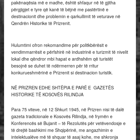
pakënaqësia më e madhe, është shfaqur në të gjitha
përgjigjet e tyre që kanë të bëjnë me pastërtinë e
destinacionit dhe problemin e qarkullimit të veturave në
Qendrën Historike të Prizrenit.
Hulumtimi ofron rekomandime për politkbërësit e
vendimmarrësit e përfshirë në industrinë e turizmit të nivelit
lokal dhe qëndror mbi hapat e ardhshëm që turistët
besojnë se duhet të ndërmerren për të rritur
konkurueshmërinë e Prizrenit si destinacion turistik.
NË PRIZREN EDHE SHTËPIA E PARË E GAZETËS
HISTORIKE TË KOSOVËS RILINDJA
Para 75 viteve, në 12 Shkurt 1945, në Prizren nisi të dalë
gazeta tradicionale e Kosovës Rilindja, në frymën e
Konferencës së Bujanit – të Rezolutës për vetëvendosje e
të drejtë bashkimi me Shqipërinë, me angazhimin e
intelektualëve më të shquar të asaj kohe, me shkronja