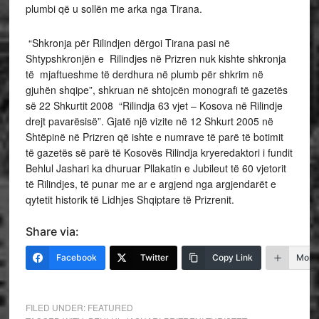
plumbi që u sollën me arka nga Tirana.
“Shkronja për Rilindjen dërgoi Tirana pasi në
Shtypshkronjën e Rilindjes në Prizren nuk kishte shkronja
të mjaftueshme të derdhura në plumb për shkrim në
gjuhën shqipe”, shkruan në shtojcën monografi të gazetës
së 22 Shkurtit 2008 “Rilindja 63 vjet – Kosova në Rilindje
drejt pavarësisë”. Gjatë një vizite në 12 Shkurt 2005 në
Shtëpinë në Prizren që ishte e numrave të parë të botimit
të gazetës së parë të Kosovës Rilindja kryeredaktori i fundit
Behlul Jashari ka dhuruar Pllakatin e Jubileut të 60 vjetorit
të Rilindjes, të punar me ar e argjend nga argjendarët e
qytetit historik të Lidhjes Shqiptare të Prizrenit.
Share via:
Facebook
Twitter
Copy Link
More
FILED UNDER:
FEATURED