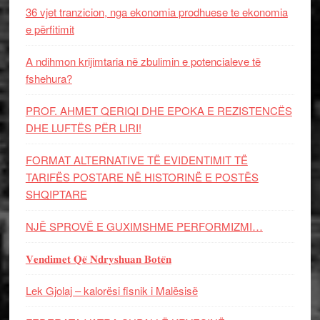
36 vjet tranzicion, nga ekonomia prodhuese te ekonomia
e përfitimit
A ndihmon krijimtaria në zbulimin e potencialeve të
fshehura?
PROF. AHMET QERIQI DHE EPOKA E REZISTENCЁS
DHE LUFTЁS PЁR LIRI!
FORMAT ALTERNATIVE TË EVIDENTIMIT TË
TARIFËS POSTARE NË HISTORINË E POSTËS
SHQIPTARE
NJË SPROVË E GUXIMSHME PERFORMIZMI…
𝐕𝐞𝐧𝐝𝐢𝐦𝐞𝐭 𝐐𝐞̈ 𝐍𝐝𝐫𝐲𝐬𝐡𝐮𝐚𝐧 𝐁𝐨𝐭𝐞̈𝐧
Lek Gjolaj – kalorësi fisnik i Malësisë