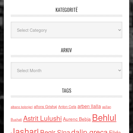
KATEGORITË
Kategoritë
ARKIV
Arkiv
TAGS
arben llalla
alfons Grishaj
Anton Cefa
asllan
albano kolonjari
Behlul
Astrit Lulushi
Aurenc Bebja
Bushati
Jashari
dalip greca
Beqir Sina
Elida