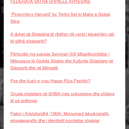
FEDERATA VATRA SHPALLË KRYESINË
“Pinocchio’s Harvard” by Tertini Set to Make a Global
Slice
A duhet që Shqipëria të ribëhet një vend i jetueshëm për
të gjithë shqiptarët?
Përfundoi me sukses Seminari XIX Mbarëkombëtar i
Mësuesve të Gjuhës Shqipe dhe Kulturës Shqiptare në
Diasporë dhe në Mërgatë
Pse dhe kush e vrau Hasan Riza Pashën?
Gruaja shqiptare në SHBA mes sukseseve dhe sfidave
të së ardhmes
Fjalori i Kristoforidhit (1904): Monument leksikografik,
etnogjeografik dhe i identitetit kombëtar shqiptar