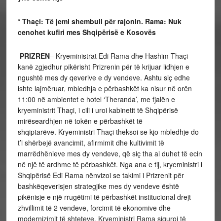
* Thaçi: Të jemi shembull për rajonin. Rama: Nuk
cenohet kufiri mes Shqipërisë e Kosovës
PRIZREN
– Kryeministrat Edi Rama dhe Hashim Thaçi
kanë zgjedhur pikërisht Prizrenin për të krijuar lidhjen e
ngushtë mes dy qeverive e dy vendeve. Ashtu siç edhe
ishte lajmëruar, mbledhja e përbashkët ka nisur në orën
11:00 në ambientet e hotel ‘Theranda’, me fjalën e
kryeministrit Thaçi, i cili i uroi kabinetit të Shqipërisë
mirëseardhjen në tokën e përbashkët të
shqiptarëve. Kryeministri Thaçi theksoi se kjo mbledhje do
t’i shërbejë avancimit, afirmimit dhe kultivimit të
marrëdhënieve mes dy vendeve, që siç tha ai duhet të ecin
në një të ardhme të përbashkët. Nga ana e tij, kryeministri i
Shqipërisë Edi Rama nënvizoi se takimi i Prizrenit për
bashkëqeverisjen strategjike mes dy vendeve është
pikënisje e një rrugëtimi të përbashkët institucional drejt
zhvillimit të 2 vendeve, forcimit të ekonomive dhe
modernizimit të shteteve. Kryeministri Rama siguroi të