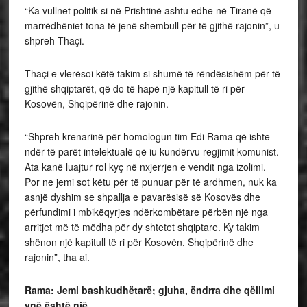
“Ka vullnet politik si në Prishtinë ashtu edhe në Tiranë që
marrëdhëniet tona të jenë shembull për të gjithë rajonin”, u
shpreh Thaçi.
Thaçi e vlerësoi këtë takim si shumë të rëndësishëm për të
gjithë shqiptarët, që do të hapë një kapitull të ri për
Kosovën, Shqipërinë dhe rajonin.
“Shpreh krenarinë për homologun tim Edi Rama që ishte
ndër të parët intelektualë që iu kundërvu regjimit komunist.
Ata kanë luajtur rol kyç në nxjerrjen e vendit nga izolimi.
Por ne jemi sot këtu për të punuar për të ardhmen, nuk ka
asnjë dyshim se shpallja e pavarësisë së Kosovës dhe
përfundimi i mbikëqyrjes ndërkombëtare përbën një nga
arritjet më të mëdha për dy shtetet shqiptare. Ky takim
shënon një kapitull të ri për Kosovën, Shqipërinë dhe
rajonin”, tha ai.
Rama: Jemi bashkudhëtarë; gjuha, ëndrra dhe qëllimi
ynë është një