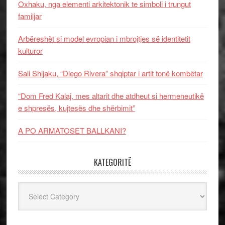
Oxhaku, nga elementi arkitektonik te simboli i trungut
familjar
Arbëreshët si model evropian i mbrojtjes së identitetit
kulturor
Sali Shijaku, “Diego Rivera” shqiptar i artit tonë kombëtar
“Dom Fred Kalaj, mes altarit dhe atdheut si hermeneutikë
e shpresës, kujtesës dhe shërbimit”
A PO ARMATOSET BALLKANI?
KATEGORITË
Kategoritë