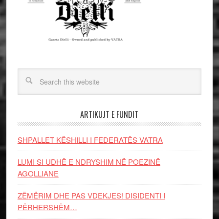
ARTIKUJT E FUNDIT
SHPALLET KËSHILLI I FEDERATËS VATRA
LUMI SI UDHË E NDRYSHIM NË POEZINË
AGOLLIANE
ZËMËRIM DHE PAS VDEKJES! DISIDENTI I
PËRHERSHËM…