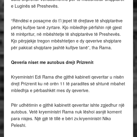
e Luginës së Preshevës.
“Rëndësi e posaçme do t’i jepet të drejtave të shqiptarëve
përtej kufijve tanë zyrtare. Kjo mbledhje përfshin një gjest
të mirëpritur, në mbështetje të shqiptarëve të Preshevës.
Kjo përpjekje tregon mbështetjen e dy qeverive shqiptare
për pakicat shqiptare jashtë kufijve tanë”, tha Rama.
Qeveria niset me autobus drejt Prizrenit
Kryeministri Edi Rama dhe gjithë kabineti qeveritar u nisën
drejt Prizrenit ku në orën 11 të paradites së shtunë mbahet
mbledhja e përbashkët mes dy qeverive.
Për udhëtimin e gjithë kabinetit qeveritar ishte zgjedhur një
autobus. Vetë kryeministri Rama nuk lëshoi asnjë koment
para nisjes. Një gjë të tillë e bëri zv.kryeministri Niko
Peleshi.