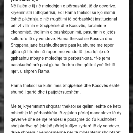
Në fjalën e tij në mbledhjen e përbashkët të dy qeverive,
kryeministri i Shqipërisë, Edi Rama theksoi se kjo nismë
është pikënisja e një rrugëtimi të përbashkët institucional
për zhvillimin e Shqipërisë dhe Kosovës, forcimin e
ekonomisë, thellimin e bashkëpunimit, pasurimin e jetës
kulturore të dy vendeve. Rama theksoi se Kosova dhe
Shqipëria janë bashkudhëtarë pasi ka shumë më tepër
gjëra që i lidhin në raport me vende të tjera fqinje që
gjithashtu mbajnë mbledhje të përbashkëta. “Ne jemi
bashkudhëtarë pasi gjuha, ëndrra dhe qëllimi ynë është
një”, u shpreh Rama.
Rama theksoi se kufiri mes Shqipërisë dhe Kosovës është
shumë i qartë dhe i patjetërsueshëm.
Më tej kryeministri shqiptar theksoi se qëllimi është që këto
mbledhje të përbashkëta të zgjaten përtej mandateve të dy
qeverive dhe se një rëndësi e posaçme do t’u kushtohet
shqiptarëve që jetojnë përtej kufijve zyrtarë të dy vendeve,
duke shprehur vendosmërinë për të mbështetur shqiptarët