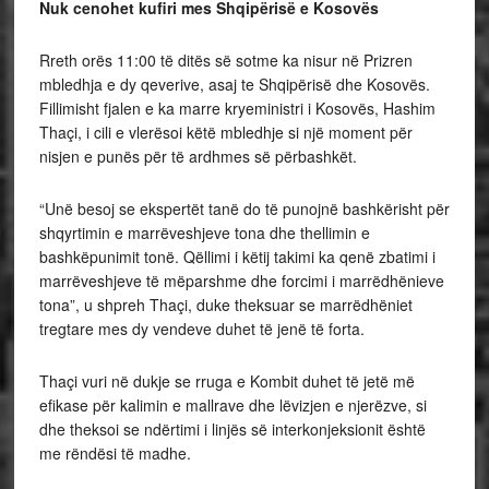
Nuk cenohet kufiri mes Shqipërisë e Kosovës
Rreth orës 11:00 të ditës së sotme ka nisur në Prizren
mbledhja e dy qeverive, asaj te Shqipërisë dhe Kosovës.
Fillimisht fjalen e ka marre kryeministri i Kosovës, Hashim
Thaçi, i cili e vlerësoi këtë mbledhje si një moment për
nisjen e punës për të ardhmes së përbashkët.
“Unë besoj se ekspertët tanë do të punojnë bashkërisht për
shqyrtimin e marrëveshjeve tona dhe thellimin e
bashkëpunimit tonë. Qëllimi i këtij takimi ka qenë zbatimi i
marrëveshjeve të mëparshme dhe forcimi i marrëdhënieve
tona”, u shpreh Thaçi, duke theksuar se marrëdhëniet
tregtare mes dy vendeve duhet të jenë të forta.
Thaçi vuri në dukje se rruga e Kombit duhet të jetë më
efikase për kalimin e mallrave dhe lëvizjen e njerëzve, si
dhe theksoi se ndërtimi i linjës së interkonjeksionit është
me rëndësi të madhe.