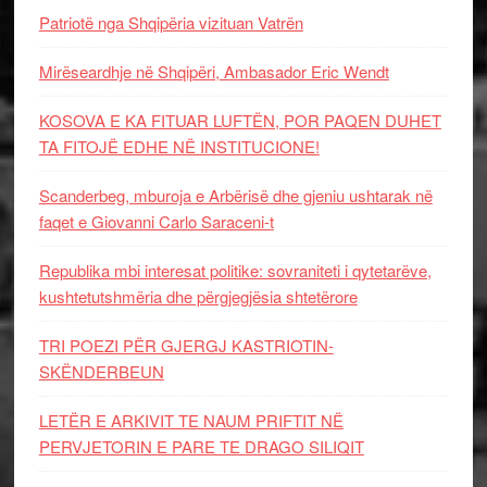
Patriotë nga Shqipëria vizituan Vatrën
Mirëseardhje në Shqipëri, Ambasador Eric Wendt
KOSOVA E KA FITUAR LUFTËN, POR PAQEN DUHET
TA FITOJË EDHE NË INSTITUCIONE!
Scanderbeg, mburoja e Arbërisë dhe gjeniu ushtarak në
faqet e Giovanni Carlo Saraceni-t
Republika mbi interesat politike: sovraniteti i qytetarëve,
kushtetutshmëria dhe përgjegjësia shtetërore
TRI POEZI PËR GJERGJ KASTRIOTIN-
SKËNDERBEUN
LETËR E ARKIVIT TE NAUM PRIFTIT NË
PERVJETORIN E PARE TE DRAGO SILIQIT