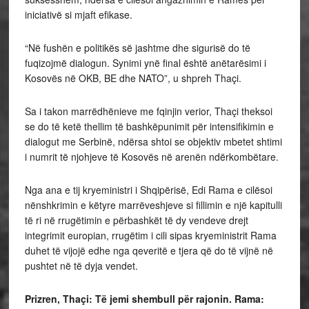
iniciativë si mjaft efikase.
“Në fushën e politikës së jashtme dhe sigurisë do të
fuqizojmë dialogun. Synimi ynë final është anëtarësimi i
Kosovës në OKB, BE dhe NATO”, u shpreh Thaçi.
Sa i takon marrëdhënieve me fqinjin verior, Thaçi theksoi
se do të ketë thellim të bashkëpunimit për intensifikimin e
dialogut me Serbinë, ndërsa shtoi se objektiv mbetet shtimi
i numrit të njohjeve të Kosovës në arenën ndërkombëtare.
Nga ana e tij kryeministri i Shqipërisë, Edi Rama e cilësoi
nënshkrimin e këtyre marrëveshjeve si fillimin e një kapitulli
të ri në rrugëtimin e përbashkët të dy vendeve drejt
integrimit europian, rrugëtim i cili sipas kryeministrit Rama
duhet të vijojë edhe nga qeveritë e tjera që do të vijnë në
pushtet në të dyja vendet.
Prizren, Thaçi: Të jemi shembull për rajonin. Rama: