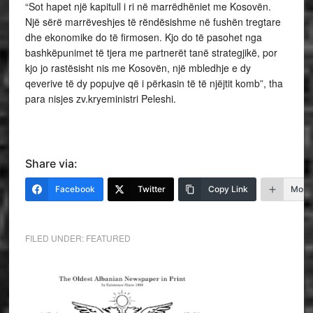
“Sot hapet një kapitull i ri në marrëdhëniet me Kosovën.
Një sërë marrëveshjes të rëndësishme në fushën tregtare
dhe ekonomike do të firmosen. Kjo do të pasohet nga
bashkëpunimet të tjera me partnerët tanë strategjikë, por
kjo jo rastësisht nis me Kosovën, një mbledhje e dy
qeverive të dy popujve që i përkasin të të njëjtit komb”, tha
para nisjes zv.kryeministri Peleshi.
Share via:
Facebook
Twitter
Copy Link
More
FILED UNDER:
FEATURED