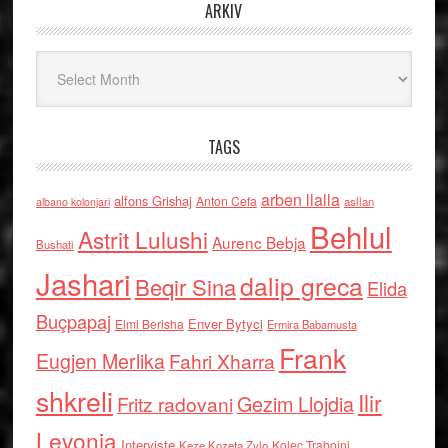
ARKIV
Arkiv
TAGS
arben llalla
alfons Grishaj
Anton Cefa
asllan
albano kolonjari
Behlul
Astrit Lulushi
Aurenc Bebja
Bushati
Jashari
dalip greca
Beqir Sina
Elida
Buçpapaj
Enver Bytyci
Elmi Berisha
Ermira Babamusta
Frank
Eugjen Merlika
Fahri Xharra
shkreli
Ilir
Gezim Llojdia
Fritz radovani
Levonja
Interviste
Kolec Traboini
Keze Kozeta Zylo