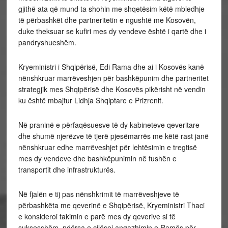
gjithë ata që mund ta shohin me shqetësim këtë mbledhje
të përbashkët dhe partneritetin e ngushtë me Kosovën,
duke theksuar se kufiri mes dy vendeve është i qartë dhe i
pandryshueshëm.
Kryeministri i Shqipërisë, Edi Rama dhe ai i Kosovës kanë
nënshkruar marrëveshjen për bashkëpunim dhe partneritet
strategjik mes Shqipërisë dhe Kosovës pikërisht në vendin
ku është mbajtur Lidhja Shqiptare e Prizrenit.
Në praninë e përfaqësuesve të dy kabineteve qeveritare
dhe shumë njerëzve të tjerë pjesëmarrës me këtë rast janë
nënshkruar edhe marrëveshjet për lehtësimin e tregtisë
mes dy vendeve dhe bashkëpunimin në fushën e
transportit dhe infrastrukturës.
Në fjalën e tij pas nënshkrimit të marrëveshjeve të
përbashkëta me qeverinë e Shqipërisë, Kryeministri Thaci
e konsideroi takimin e parë mes dy qeverive si të
suksesshëm, ndërsa e cilësoi angazhimin e Ramës për