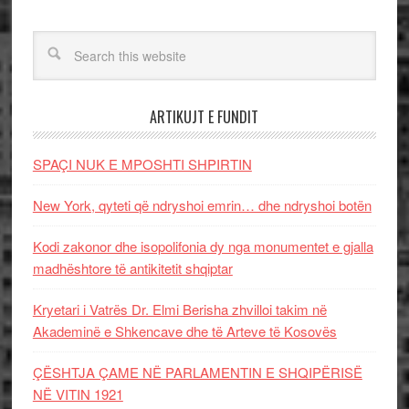
ARTIKUJT E FUNDIT
SPAÇI NUK E MPOSHTI SHPIRTIN
New York, qyteti që ndryshoi emrin… dhe ndryshoi botën
Kodi zakonor dhe isopolifonia dy nga monumentet e gjalla
madhështore të antikitetit shqiptar
Kryetari i Vatrës Dr. Elmi Berisha zhvilloi takim në
Akademinë e Shkencave dhe të Arteve të Kosovës
ÇËSHTJA ÇAME NË PARLAMENTIN E SHQIPËRISË
NË VITIN 1921