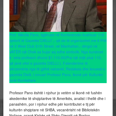
Prof. Nikolla Pano, ligjërues në Konferencën kushtuar 110
vjetorit të Gazetës”DIELLI”,- që do të organizohet me 6 Prill
në 3 West Club 51th Street, në Manhattan,- dërgoi në
VATËR një Chek sa bujar aq edhe simbolik. Nga kursimet
e veta profesori dhuroi $1,110.00(Pra një mijë plus 110,
që janë vitet e gazetës DIELLI.). Falenderime të
përzemërta nga të gjithë vatranët, Redaksia dhe lexuesit e
gazetës Dielli, i cmuari Profesor Pano, ikonë për Kulturën
tonë Kombëtare.
Profesor Pano është i njohur jo vetëm si ikonë në fushën
akedemike të shqiptarëve të Amerikës, analist i thellë dhe i
panashëm, por i njohur edhe për kontributet e tij për
kulturën shqiptare në SHBA, vecanërisht në Bibliotekën
Noliane, pranë Kishës së Shën Gjergjit në Boston.