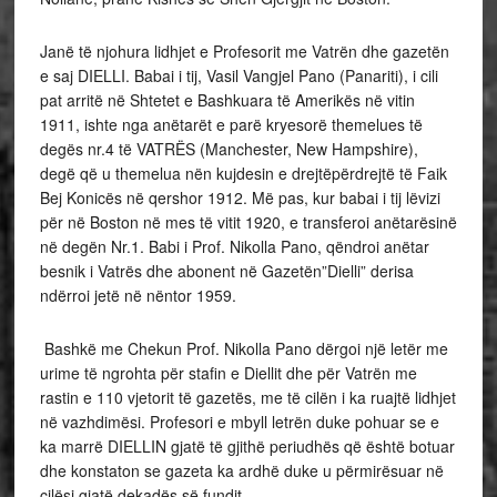
Janë të njohura lidhjet e Profesorit me Vatrën dhe gazetën
e saj DIELLI. Babai i tij, Vasil Vangjel Pano (Panariti), i cili
pat arritë në Shtetet e Bashkuara të Amerikës në vitin
1911, ishte nga anëtarët e parë kryesorë themelues të
degës nr.4 të VATRËS (Manchester, New Hampshire),
degë që u themelua nën kujdesin e drejtëpërdrejtë të Faik
Bej Konicës në qershor 1912. Më pas, kur babai i tij lëvizi
për në Boston në mes të vitit 1920, e transferoi anëtarësinë
në degën Nr.1. Babi i Prof. Nikolla Pano, qëndroi anëtar
besnik i Vatrës dhe abonent në Gazetën”Dielli” derisa
ndërroi jetë në nëntor 1959.
Bashkë me Chekun Prof. Nikolla Pano dërgoi një letër me
urime të ngrohta për stafin e Diellit dhe për Vatrën me
rastin e 110 vjetorit të gazetës, me të cilën i ka ruajtë lidhjet
në vazhdimësi. Profesori e mbyll letrën duke pohuar se e
ka marrë DIELLIN gjatë të gjithë periudhës që është botuar
dhe konstaton se gazeta ka ardhë duke u përmirësuar në
cilësi gjatë dekadës së fundit.