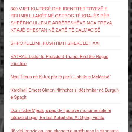
300 VJET KUJTESË DHE IDENTITET-TRYEZË E
RRUMBULLAKËT NË OSTROS TË KRAJËS PËR
SHPËRNGULJEN E ARBËRESHËVE NGA TREVA
KRAJË-SHESTAN NË ZARË TË DALMACISË
SHPOPULLIMI, PUSHTIMI I SHEKULLIT XXI
VATRA’s Letter to President Trump: End the Hague
Injustice
Nga Tirana në Kukaj për të parë “Lahuta e Malësisë”
Kardinali Ernest Simoni rikthehet si dëshmitar në Burgun
e Spaçit
Dom Ndre Mjeda, sipas dy figurave monumentale të
letrave shqipe, Ernest Koliqit dhe At Gjergj Fishta
36 vjet tranzicion, nga ekonomia prodhuese te ekonomia