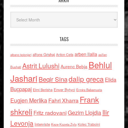
ARKIV
Arkiv
TAGS
arben llalla
alfons Grishaj
Anton Cefa
asllan
albano kolonjari
Behlul
Astrit Lulushi
Aurenc Bebja
Bushati
Jashari
dalip greca
Beqir Sina
Elida
Buçpapaj
Enver Bytyci
Elmi Berisha
Ermira Babamusta
Frank
Eugjen Merlika
Fahri Xharra
shkreli
Ilir
Gezim Llojdia
Fritz radovani
Levonja
Interviste
Kolec Traboini
Keze Kozeta Zylo