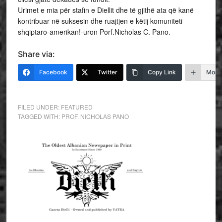
Urimet e mia për stafin e Diellit dhe të gjithë ata që kanë
kontribuar në suksesin dhe ruajtjen e këtij komuniteti
shqiptaro-amerikan!-uron Porf.Nicholas C. Pano.
Share via:
Facebook
Twitter
Copy Link
More
FILED UNDER:
FEATURED
TAGGED WITH:
PROF. NICHOLAS PANO