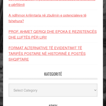
e përfitimit
A ndihmon krijimtaria në zbulimin e potencialeve të
fshehura?
PROF. AHMET QERIQI DHE EPOKA E REZISTENCЁS
DHE LUFTЁS PЁR LIRI!
FORMAT ALTERNATIVE TË EVIDENTIMIT TË
TARIFËS POSTARE NË HISTORINË E POSTËS
SHQIPTARE
KATEGORITË
Kategoritë