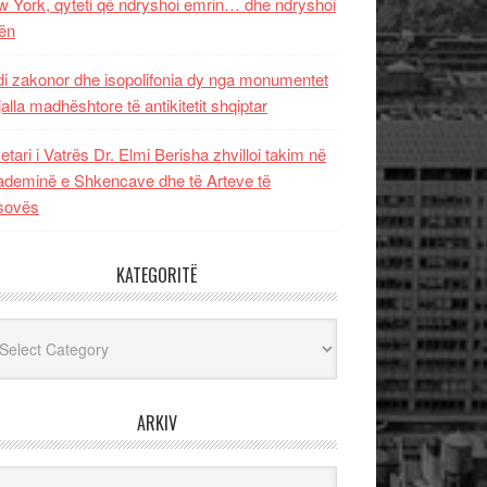
 York, qyteti që ndryshoi emrin… dhe ndryshoi
ën
i zakonor dhe isopolifonia dy nga monumentet
jalla madhështore të antikitetit shqiptar
etari i Vatrës Dr. Elmi Berisha zhvilloi takim në
deminë e Shkencave dhe të Arteve të
sovës
KATEGORITË
egoritë
ARKIV
iv