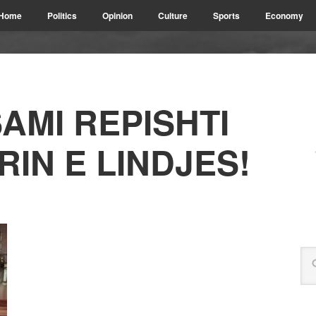
Home
Politics
Opinion
Culture
Sports
Economy
AMI REPISHTI
RIN E LINDJES!