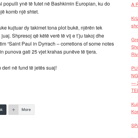
si populli ynë të futet në Bashkimin Europian, ku do
A 
një komb një shtet.
Kri
shq
ke kujtuar dy takimet tona plot bukë, njërën tek
 juaj. Shpresoj që këtë verë të vij e t’ju takoj dhe
Gre
t tim “Saint Paul in Dyrrach – corretions of some notes
Shq
n punova gati 25 vjet krahas punëve të tjera.
Riv
 deri në fund të jetës suaj!
PU
NG
— 
TE
Kuj
nk
More
Ko
SP