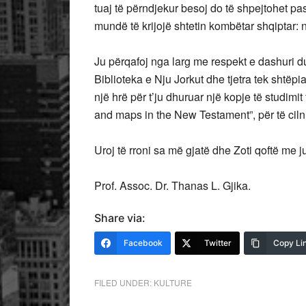
tuaj të përndjekur besoj do të shpejtohet pa
mundë të krijojë shtetin kombëtar shqiptar: 
Ju përqafoj nga larg me respekt e dashuri du
Biblioteka e Nju Jorkut dhe tjetra tek shtëpia
një hrë për t’ju dhuruar një kopje të studimi
and maps in the New Testament”, për të cilni
Uroj të rroni sa më gjatë dhe Zoti qoftë me ju
Prof. Assoc. Dr. Thanas L. Gjika.
Share via:
Facebook
Twitter
Copy Li
FILED UNDER:
KULTURE