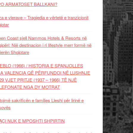
PO ARMATOSET BALLKANI?
za e vlerave – Tragjedia e vërtetë e tranzicionit
iptar
en Coast sjell Nammos Hotels & Resorts në
ipëri: Një destinacion i ri lifestyle merr formë në
ierën Shqiptare
EBLO (1966) / HISTORIA E SPANJOLLES
A VALENCIA QË PËRFUNDOI NË LUSHNJE
29 VJET PRITJE (1937 – 1966) TË NJË
LEFONATE NGA DY MOTRAT
tojmë sakrificën e familjes Lleshi për lirinë e
sovës
AÇI NUK E MPOSHTI SHPIRTIN