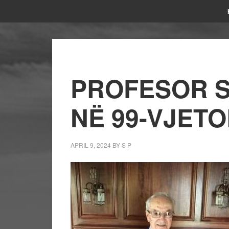
PROFESOR S
NË 99-VJETO
APRIL 9, 2024
BY
S P