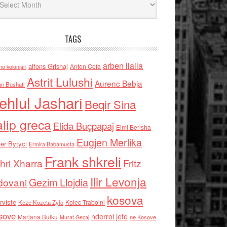
TAGS
arben llalla
alfons Grishaj
Anton Cefa
no kolonjari
Astrit Lulushi
Aurenc Bebja
an Bushati
ehlul Jashari
Beqir Sina
alip greca
Elida Buçpapaj
Elmi Berisha
Eugjen Merlika
er Bytyci
Ermira Babamusta
Frank shkreli
hri Xharra
Fritz
Ilir Levonja
Gezim Llojdia
dovani
kosova
rviste
Kolec Traboini
Keze Kozeta Zylo
sove
nderroi jete
Marjana Bulku
ne Kosove
Murat Gecaj