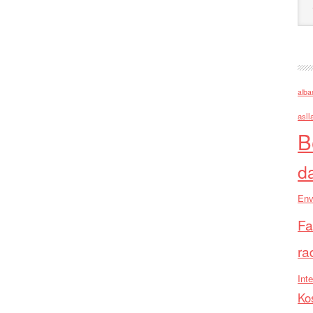
alba
asll
B
d
Env
Fa
ra
Inte
Ko