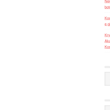
New
bot
Kod
e g
Kry
Aka
Ko
Kat
Ark