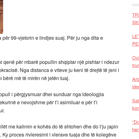
TR
SK
LE
 për 99-vjetorin e lindjes suaj. Për ju nga dita e
PE
Oxh
i qenë për mbarë popullin shqiptar një pishtar i ndezur
tru
racisë. Nga distanca e viteve ju keni të drejtë të jeni i
ni bërë më të mirën në jetën tuaj.
Arb
iden
popull i përgjysmuar dhei sunduar nga ideologjia
Sal
kurinë e nevojshme për t’i asimiluar e për t’i
ko
ur.
“Do
ilët me kalimin e kohës do të shtohen dhe do t’ju japin
her
. Ky proces rivleresimi i vlerave tuaja dhe të kolegëve