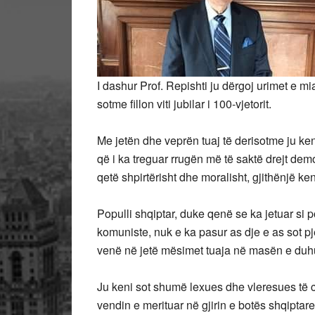
I dashur Prof. Repishti ju dërgoj urimet e mia
sotme fillon viti jubilar i 100-vjetorit.
Me jetën dhe veprën tuaj të derisotme ju ken
që i ka treguar rrugën më të saktë drejt demok
qetë shpirtërisht dhe moralisht, gjithënjë ke
Populli shqiptar, duke qenë se ka jetuar si 
komuniste, nuk e ka pasur as dje e as sot pje
venë në jetë mësimet tuaja në masën e duh
Ju keni sot shumë lexues dhe vleresues të c
vendin e merituar në gjirin e botës shqiptare