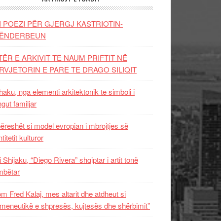
I POEZI PËR GJERGJ KASTRIOTIN-
ËNDERBEUN
TËR E ARKIVIT TE NAUM PRIFTIT NË
RVJETORIN E PARE TE DRAGO SILIQIT
aku, nga elementi arkitektonik te simboli i
ngut familjar
ëreshët si model evropian i mbrojtjes së
titetit kulturor
i Shijaku, “Diego Rivera” shqiptar i artit tonë
mbëtar
m Fred Kalaj, mes altarit dhe atdheut si
meneutikë e shpresës, kujtesës dhe shërbimit”