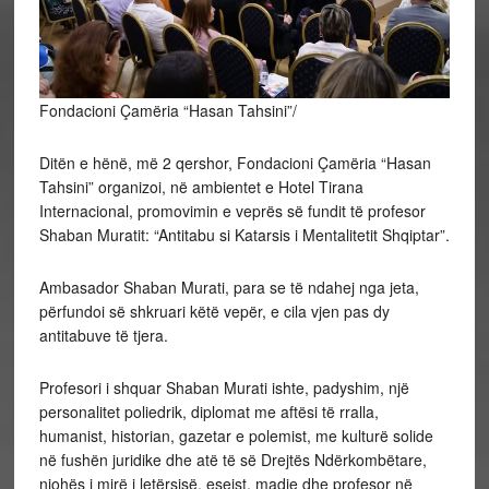
Fondacioni Çamëria “Hasan Tahsini”/
Ditën e hënë, më 2 qershor, Fondacioni Çamëria “Hasan
Tahsini” organizoi, në ambientet e Hotel Tirana
Internacional, promovimin e veprës së fundit të profesor
Shaban Muratit: “Antitabu si Katarsis i Mentalitetit Shqiptar”.
Ambasador Shaban Murati, para se të ndahej nga jeta,
përfundoi së shkruari këtë vepër, e cila vjen pas dy
antitabuve të tjera.
Profesori i shquar Shaban Murati ishte, padyshim, një
personalitet poliedrik, diplomat me aftësi të rralla,
humanist, historian, gazetar e polemist, me kulturë solide
në fushën juridike dhe atë të së Drejtës Ndërkombëtare,
njohës i mirë i letërsisë, eseist, madje dhe profesor në