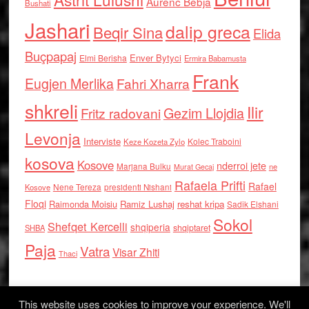
Aurenc Bebja
Bushati
Jashari
dalip greca
Beqir Sina
Elida
Buçpapaj
Enver Bytyci
Elmi Berisha
Ermira Babamusta
Frank
Eugjen Merlika
Fahri Xharra
shkreli
Ilir
Gezim Llojdia
Fritz radovani
Levonja
Interviste
Kolec Traboini
Keze Kozeta Zylo
kosova
Kosove
nderroi jete
Marjana Bulku
ne
Murat Gecaj
Rafaela Prifti
Rafael
Nene Tereza
Kosove
presidenti Nishani
Floqi
Raimonda Moisiu
Ramiz Lushaj
reshat kripa
Sadik Elshani
Sokol
Shefqet Kercelli
shqiperia
shqiptaret
SHBA
Paja
Vatra
Visar Zhiti
Thaci
This website uses cookies to improve your experience. We'll