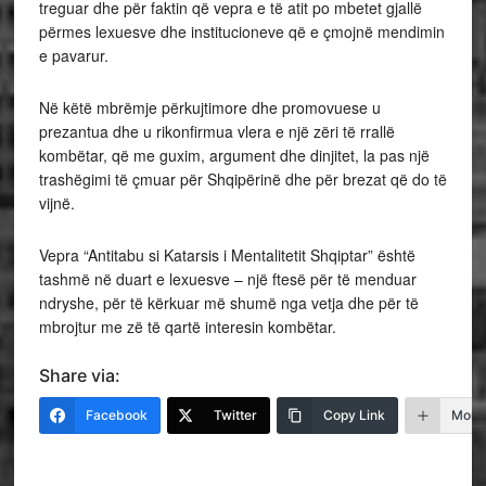
treguar dhe për faktin që vepra e të atit po mbetet gjallë
përmes lexuesve dhe institucioneve që e çmojnë mendimin
e pavarur.
Në këtë mbrëmje përkujtimore dhe promovuese u
prezantua dhe u rikonfirmua vlera e një zëri të rrallë
kombëtar, që me guxim, argument dhe dinjitet, la pas një
trashëgimi të çmuar për Shqipërinë dhe për brezat që do të
vijnë.
Vepra “Antitabu si Katarsis i Mentalitetit Shqiptar” është
tashmë në duart e lexuesve – një ftesë për të menduar
ndryshe, për të kërkuar më shumë nga vetja dhe për të
mbrojtur me zë të qartë interesin kombëtar.
Share via:
Facebook
Twitter
Copy Link
More