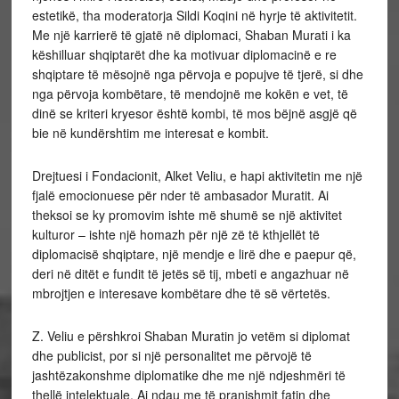
estetikë, tha moderatorja Sildi Koqini në hyrje të aktivitetit.
Me një karrierë të gjatë në diplomaci, Shaban Murati i ka
këshilluar shqiptarët dhe ka motivuar diplomacinë e re
shqiptare të mësojnë nga përvoja e popujve të tjerë, si dhe
nga përvoja kombëtare, të mendojnë me kokën e vet, të
dinë se kriteri kryesor është kombi, të mos bëjnë asgjë që
bie në kundërshtim me interesat e kombit.
Drejtuesi i Fondacionit, Alket Veliu, e hapi aktivitetin me një
fjalë emocionuese për nder të ambasador Muratit. Ai
theksoi se ky promovim ishte më shumë se një aktivitet
kulturor – ishte një homazh për një zë të kthjellët të
diplomacisë shqiptare, një mendje e lirë dhe e paepur që,
deri në ditët e fundit të jetës së tij, mbeti e angazhuar në
mbrojtjen e interesave kombëtare dhe të së vërtetës.
Z. Veliu e përshkroi Shaban Muratin jo vetëm si diplomat
dhe publicist, por si një personalitet me përvojë të
jashtëzakonshme diplomatike dhe me një ndjeshmëri të
thellë intelektuale. Ai ndau me të pranishmit fatin dhe