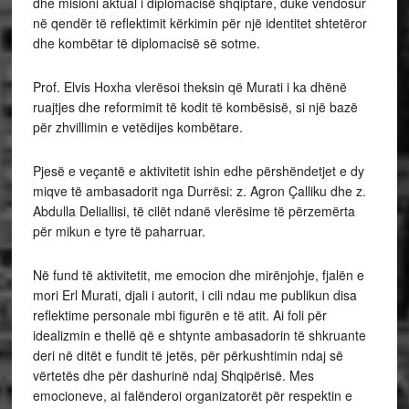
dhe misioni aktual i diplomacisë shqiptare, duke vendosur
në qendër të reflektimit kërkimin për një identitet shtetëror
dhe kombëtar të diplomacisë së sotme.
Prof. Elvis Hoxha vlerësoi theksin që Murati i ka dhënë
ruajtjes dhe reformimit të kodit të kombësisë, si një bazë
për zhvillimin e vetëdijes kombëtare.
Pjesë e veçantë e aktivitetit ishin edhe përshëndetjet e dy
miqve të ambasadorit nga Durrësi: z. Agron Çalliku dhe z.
Abdulla Deliallisi, të cilët ndanë vlerësime të përzemërta
për mikun e tyre të paharruar.
Në fund të aktivitetit, me emocion dhe mirënjohje, fjalën e
mori Erl Murati, djali i autorit, i cili ndau me publikun disa
reflektime personale mbi figurën e të atit. Ai foli për
idealizmin e thellë që e shtynte ambasadorin të shkruante
deri në ditët e fundit të jetës, për përkushtimin ndaj së
vërtetës dhe për dashurinë ndaj Shqipërisë. Mes
emocioneve, ai falënderoi organizatorët për respektin e