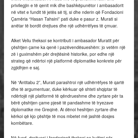
privilegjin e të qenit mik dhe bashkëpunëtor i ambasadorit
në vitet e fundit të jetës së tij, si dhe nderin që Fondacioni
Çamëria “Hasan Tahsini” pati duke e pasur z. Murati si
anëtar të bordit drejtues dhe një udhërrëfyes të çmuar.
Alket Veliu theksoi se kontributi i ambasador Muratit për
çështjen çame ka qenë i pazëvendësueshëm: jo vetëm një
zë i guximshëm për drejtësinë historike, por edhe një
strateg që ndërtoi një platformë diplomatike konkrete për
zgjidhjen e saj.
Në “Antitabu 2”, Murati parashtroi një udhërrëfyes të qartë
dhe të argumentuar, duke kërkuar që shteti shqiptar të
ndërtojë një platformë të qëndrueshme dhe zyrtare për ta
bërë çështjen çame pjesë të pandashme të tryezave
diplomatike me Greqinë. Ai dënoi heshtjen zyrtare dhe
kërkoi që kjo çështje të mos mbetet më jashtë dosjes
kombëtare.
Në fund, drejtuesi i fondacionit theksoi se kujtimi për