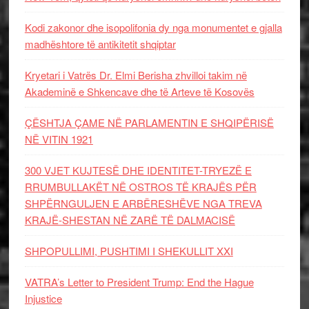
Kodi zakonor dhe isopolifonia dy nga monumentet e gjalla
madhështore të antikitetit shqiptar
Kryetari i Vatrës Dr. Elmi Berisha zhvilloi takim në
Akademinë e Shkencave dhe të Arteve të Kosovës
ÇËSHTJA ÇAME NË PARLAMENTIN E SHQIPËRISË
NË VITIN 1921
300 VJET KUJTESË DHE IDENTITET-TRYEZË E
RRUMBULLAKËT NË OSTROS TË KRAJËS PËR
SHPËRNGULJEN E ARBËRESHËVE NGA TREVA
KRAJË-SHESTAN NË ZARË TË DALMACISË
SHPOPULLIMI, PUSHTIMI I SHEKULLIT XXI
VATRA’s Letter to President Trump: End the Hague
Injustice