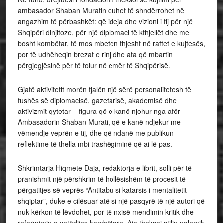
ambasador Shaban Muratin duhet të shndërrohet në
angazhim të përbashkët: që ideja dhe vizioni i tij për një
Shqipëri dinjitoze, për një diplomaci të kthjellët dhe me
bosht kombëtar, të mos mbeten thjesht në raftet e kujtesës,
por të udhëheqin brezat e rinj dhe ata që mbartin
përgjegjësinë për të folur në emër të Shqipërisë.
Gjatë aktivitetit morën fjalën një sërë personalitetesh të
fushës së diplomacisë, gazetarisë, akademisë dhe
aktivizmit qytetar – figura që e kanë njohur nga afër
Ambasadorin Shaban Murati, që e kanë ndjekur me
vëmendje veprën e tij, dhe që ndanë me publikun
reflektime të thella mbi trashëgiminë që ai lë pas.
Shkrimtarja Hiqmete Daja, redaktorja e librit, solli për të
pranishmit një përshkrim të hollësishëm të procesit të
përgatitjes së veprës “Antitabu si katarsis i mentalitetit
shqiptar”, duke e cilësuar atë si një pasqyrë të një autori që
nuk kërkon të lëvdohet, por të nxisë mendimin kritik dhe
reformimin e vetëdijes kombëtare. Ajo theksoi stilin polemik