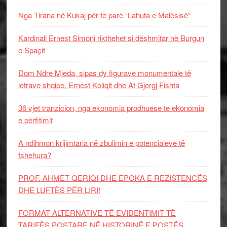
Nga Tirana në Kukaj për të parë “Lahuta e Malësisë”
Kardinali Ernest Simoni rikthehet si dëshmitar në Burgun
e Spaçit
Dom Ndre Mjeda, sipas dy figurave monumentale të
letrave shqipe, Ernest Koliqit dhe At Gjergj Fishta
36 vjet tranzicion, nga ekonomia prodhuese te ekonomia
e përfitimit
A ndihmon krijimtaria në zbulimin e potencialeve të
fshehura?
PROF. AHMET QERIQI DHE EPOKA E REZISTENCЁS
DHE LUFTЁS PЁR LIRI!
FORMAT ALTERNATIVE TË EVIDENTIMIT TË
TARIFËS POSTARE NË HISTORINË E POSTËS