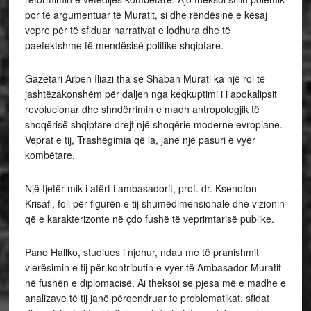
por të argumentuar të Muratit, si dhe rëndësinë e kësaj
vepre për të sfiduar narrativat e lodhura dhe të
paefektshme të mendësisë politike shqiptare.
Gazetari Arben Iliazi tha se Shaban Murati ka një rol të
jashtëzakonshëm për daljen nga keqkuptimi i i apokalipsit
revolucionar dhe shndërrimin e madh antropologjik të
shoqërisë shqiptare drejt një shoqërie moderne evropiane.
Veprat e tij, Trashëgimia që la, janë një pasuri e vyer
kombëtare.
Një tjetër mik i afërt i ambasadorit, prof. dr. Ksenofon
Krisafi, foli për figurën e tij shumëdimensionale dhe vizionin
që e karakterizonte në çdo fushë të veprimtarisë publike.
Pano Hallko, studiues i njohur, ndau me të pranishmit
vlerësimin e tij për kontributin e vyer të Ambasador Muratit
në fushën e diplomacisë. Ai theksoi se pjesa më e madhe e
analizave të tij janë përqendruar te problematikat, sfidat