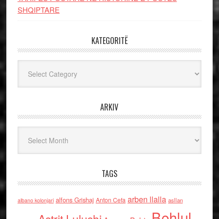
SHQIPTARE
KATEGORITË
Kategoritë
ARKIV
Arkiv
TAGS
arben llalla
alfons Grishaj
Anton Cefa
asllan
albano kolonjari
Behlul
Astrit Lulushi