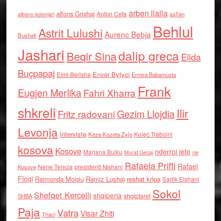
arben llalla
alfons Grishaj
Anton Cefa
asllan
albano kolonjari
Behlul
Astrit Lulushi
Aurenc Bebja
Bushati
Jashari
dalip greca
Beqir Sina
Elida
Buçpapaj
Enver Bytyci
Elmi Berisha
Ermira Babamusta
Frank
Eugjen Merlika
Fahri Xharra
shkreli
Ilir
Gezim Llojdia
Fritz radovani
Levonja
Interviste
Kolec Traboini
Keze Kozeta Zylo
kosova
Kosove
nderroi jete
Marjana Bulku
ne
Murat Gecaj
Rafaela Prifti
Rafael
Nene Tereza
Kosove
presidenti Nishani
Floqi
Raimonda Moisiu
Ramiz Lushaj
reshat kripa
Sadik Elshani
Sokol
Shefqet Kercelli
shqiperia
shqiptaret
SHBA
Paja
Vatra
Visar Zhiti
Thaci