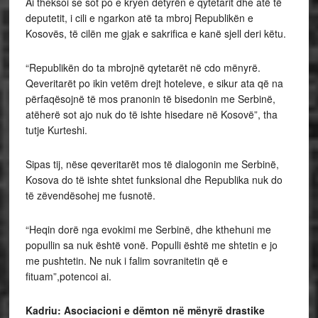
Ai theksoi se sot po e kryen detyrën e qytetarit dhe atë të
deputetit, i cili e ngarkon atë ta mbroj Republikën e
Kosovës, të cilën me gjak e sakrifica e kanë sjell deri këtu.
“Republikën do ta mbrojnë qytetarët në cdo mënyrë.
Qeveritarët po ikin vetëm drejt hoteleve, e sikur ata që na
përfaqësojnë të mos pranonin të bisedonin me Serbinë,
atëherë sot ajo nuk do të ishte hisedare në Kosovë”, tha
tutje Kurteshi.
Sipas tij, nëse qeveritarët mos të dialogonin me Serbinë,
Kosova do të ishte shtet funksional dhe Republika nuk do
të zëvendësohej me fusnotë.
“Heqin dorë nga evokimi me Serbinë, dhe kthehuni me
popullin sa nuk është vonë. Populli është me shtetin e jo
me pushtetin. Ne nuk i falim sovranitetin që e
fituam”,potencoi ai.
Kadriu: Asociacioni e dëmton në mënyrë drastike