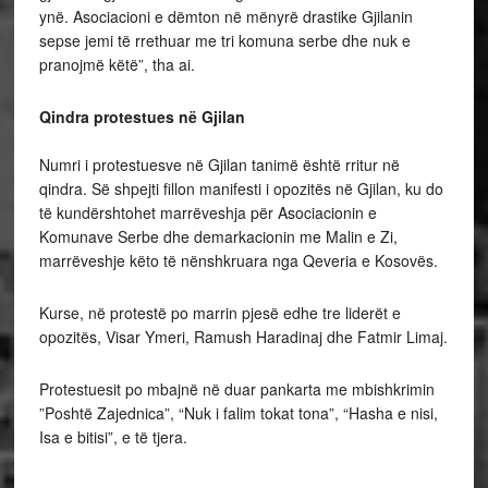
ynë. Asociacioni e dëmton në mënyrë drastike Gjilanin
sepse jemi të rrethuar me tri komuna serbe dhe nuk e
pranojmë këtë”, tha ai.
Qindra protestues në Gjilan
Numri i protestuesve në Gjilan tanimë është rritur në
qindra. Së shpejti fillon manifesti i opozitës në Gjilan, ku do
të kundërshtohet marrëveshja për Asociacionin e
Komunave Serbe dhe demarkacionin me Malin e Zi,
marrëveshje këto të nënshkruara nga Qeveria e Kosovës.
Kurse, në protestë po marrin pjesë edhe tre liderët e
opozitës, Visar Ymeri, Ramush Haradinaj dhe Fatmir Limaj.
Protestuesit po mbajnë në duar pankarta me mbishkrimin
”Poshtë Zajednica”, “Nuk i falim tokat tona”, “Hasha e nisi,
Isa e bitisi”, e të tjera.