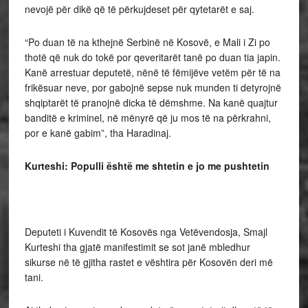
nevojë për dikë që të përkujdeset për qytetarët e saj.
“Po duan të na kthejnë Serbinë në Kosovë, e Mali i Zi po
thotë që nuk do tokë por qeveritarët tanë po duan tia japin.
Kanë arrestuar deputetë, nënë të fëmijëve vetëm për të na
frikësuar neve, por gabojnë sepse nuk munden ti detyrojnë
shqiptarët të pranojnë dicka të dëmshme. Na kanë quajtur
banditë e kriminel, në mënyrë që ju mos të na përkrahni,
por e kanë gabim”, tha Haradinaj.
Kurteshi: Populli është me shtetin e jo me pushtetin
Deputeti i Kuvendit të Kosovës nga Vetëvendosja, Smajl
Kurteshi tha gjatë manifestimit se sot janë mbledhur
sikurse në të gjitha rastet e vështira për Kosovën deri më
tani.