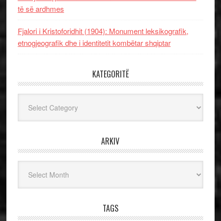
të së ardhmes
Fjalori i Kristoforidhit (1904): Monument leksikografik,
etnogjeografik dhe i identitetit kombëtar shqiptar
KATEGORITË
Kategoritë
ARKIV
Arkiv
TAGS