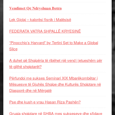
𝐕𝐞𝐧𝐝𝐢𝐦𝐞𝐭 𝐐𝐞̈ 𝐍𝐝𝐫𝐲𝐬𝐡𝐮𝐚𝐧 𝐁𝐨𝐭𝐞̈𝐧
Lek Gjolaj – kalorësi fisnik i Malësisë
FEDERATA VATRA SHPALLË KRYESINË
“Pinocchio’s Harvard” by Tertini Set to Make a Global
Slice
A duhet që Shqipëria të ribëhet një vend i jetueshëm për
të gjithë shqiptarët?
Përfundoi me sukses Seminari XIX Mbarëkombëtar i
Mësuesve të Gjuhës Shqipe dhe Kulturës Shqiptare në
Diasporë dhe në Mërgatë
Pse dhe kush e vrau Hasan Riza Pashën?
Gruaja shqiptare në SHBA mes sukseseve dhe sfidave