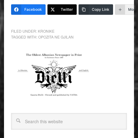
Facebook
Twitter
Copy Link
More
FILED UNDER:
KRONIKE
TAGGED WITH:
OPOZITA NE GJILAN