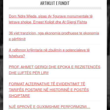
ARTIKUJT E FUNDIT
Dom Ndre Mjeda, sipas dy figurave monumentale të
letrave shqipe, Ernest Koliqit dhe At Gjergj Fishta
36 vjet tranzicion, nga ekonomia prodhuese te ekonomia
e përfitimit
A ndihmon krijimtaria në zbulimin e potencialeve të
fshehura?
PROF. AHMET QERIQI DHE EPOKA E REZISTENCЁS
DHE LUFTЁS PЁR LIRI!
FORMAT ALTERNATIVE TË EVIDENTIMIT TË
TARIFËS POSTARE NË HISTORINË E POSTËS
SHQIPTARE
NJË SPROVË E GUXIMSHME PERFORMIZMI…