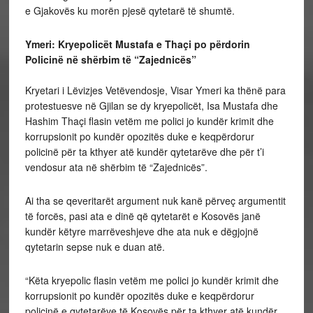
e Gjakovës ku morën pjesë qytetarë të shumtë.
Ymeri: Kryepolicët Mustafa e Thaçi po përdorin
Policinë në shërbim të “Zajednicës”
Kryetari i Lëvizjes Vetëvendosje, Visar Ymeri ka thënë para
protestuesve në Gjilan se dy kryepolicët, Isa Mustafa dhe
Hashim Thaçi flasin vetëm me polici jo kundër krimit dhe
korrupsionit po kundër opozitës duke e keqpërdorur
policinë për ta kthyer atë kundër qytetarëve dhe për t’i
vendosur ata në shërbim të “Zajednicës”.
Ai tha se qeveritarët argument nuk kanë përveç argumentit
të forcës, pasi ata e dinë që qytetarët e Kosovës janë
kundër këtyre marrëveshjeve dhe ata nuk e dëgjojnë
qytetarin sepse nuk e duan atë.
“Këta kryepolic flasin vetëm me polici jo kundër krimit dhe
korrupsionit po kundër opozitës duke e keqpërdorur
policinë e qytetarëve të Kosovës për ta kthyer atë kundër