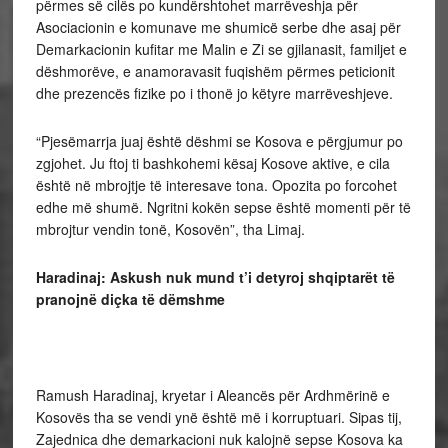
përmes së cilës po kundërshtohet marrëveshja për
Asociacionin e komunave me shumicë serbe dhe asaj për
Demarkacionin kufitar me Malin e Zi se gjilanasit, familjet e
dëshmorëve, e anamoravasit fuqishëm përmes peticionit
dhe prezencës fizike po i thonë jo këtyre marrëveshjeve.
“Pjesëmarrja juaj është dëshmi se Kosova e përgjumur po
zgjohet. Ju ftoj ti bashkohemi kësaj Kosove aktive, e cila
është në mbrojtje të interesave tona. Opozita po forcohet
edhe më shumë. Ngritni kokën sepse është momenti për të
mbrojtur vendin tonë, Kosovën”, tha Limaj.
Haradinaj: Askush nuk mund t’i detyroj shqiptarët të
pranojnë diçka të dëmshme
Ramush Haradinaj, kryetar i Aleancës për Ardhmërinë e
Kosovës tha se vendi ynë është më i korruptuari. Sipas tij,
Zajednica dhe demarkacioni nuk kalojnë sepse Kosova ka