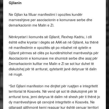
Gjilanin
Ne Gjilan ka filluar manifestimi i opozites kundër
marrveshjeve per asociacionin e komunave serbe dhe
demarkacionin me Malin e Zi.
Nënkryetari i komunës së Gjilanit, Rexhep Kadriu, i cili
është edhe kryetar i degës së AAK-së në Gjilanë, ka thënë
në manifestimin e opozitës që po mbahet në qytetin e
Gjilanit përmes së cilës po kundërshtohet marrëveshja për
Asociacionin e komunave me shumicë serbe dhe asaj për
Demarkacionin kufitar me Malin e Zi se sot kur duhet të
diskutohej për të arriturat, qytetarët janë detyruar të dalin
në rrugë.
“Sot Gjilani manifeston me dinjitet për ruajtjen e integritetit
territorial të Kosovës. Në vend që sot të diskutojmë për të
arriturat tona, jemi detyrua të dalim në shesh për ti thënë jo
dy marrëveshjeve që cenojnë integritetin e Kosovës. Ne
gjilanasit gjithmonë kemi reaguar kur është cenuar territori