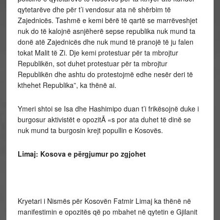
qytetarëve dhe për t’i vendosur ata në shërbim të
Zajednicës. Tashmë e kemi bërë të qartë se marrëveshjet
nuk do të kalojnë asnjëherë sepse republika nuk mund ta
donë atë Zajednicës dhe nuk mund të pranojë të ju falen
tokat Malit të Zi. Dje kemi protestuar për ta mbrojtur
Republikën, sot duhet protestuar për ta mbrojtur
Republikën dhe ashtu do protestojmë edhe nesër deri të
kthehet Republika”, ka thënë ai.
Ymeri shtoi se Isa dhe Hashimipo duan t’i frikësojnë duke i
burgosur aktivistët e opozitÃ «s por ata duhet të dinë se
nuk mund ta burgosin krejt popullin e Kosovës.
Limaj: Kosova e përgjumur po zgjohet
Kryetari i Nismës për Kosovën Fatmir Limaj ka thënë në
manifestimin e opozitës që po mbahet në qytetin e Gjilanit