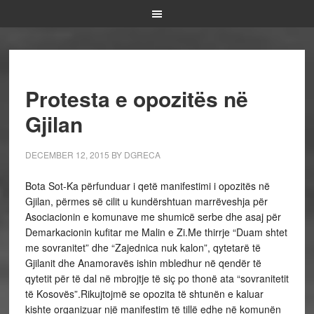
Protesta e opozitës në
Gjilan
DECEMBER 12, 2015
BY
DGRECA
Bota Sot-Ka përfunduar i qetë manifestimi i opozitës në
Gjilan, përmes së cilit u kundërshtuan marrëveshja për
Asociacionin e komunave me shumicë serbe dhe asaj për
Demarkacionin kufitar me Malin e Zi.Me thirrje “Duam shtet
me sovranitet” dhe “Zajednica nuk kalon”, qytetarë të
Gjilanit dhe Anamoravës ishin mbledhur në qendër të
qytetit për të dal në mbrojtje të siç po thonë ata “sovranitetit
të Kosovës”.Rikujtojmë se opozita të shtunën e kaluar
kishte organizuar një manifestim të tillë edhe në komunën