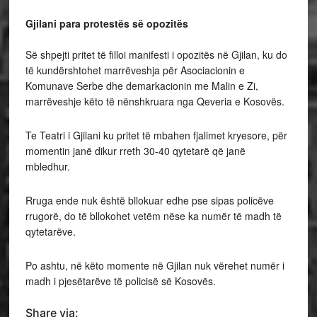
Gjilani para protestës së opozitës
Së shpejti pritet të filloi manifesti i opozitës në Gjilan, ku do
të kundërshtohet marrëveshja për Asociacionin e
Komunave Serbe dhe demarkacionin me Malin e Zi,
marrëveshje këto të nënshkruara nga Qeveria e Kosovës.
Te Teatri i Gjilani ku pritet të mbahen fjalimet kryesore, për
momentin janë dikur rreth 30-40 qytetarë që janë
mbledhur.
Rruga ende nuk është bllokuar edhe pse sipas policëve
rrugorë, do të bllokohet vetëm nëse ka numër të madh të
qytetarëve.
Po ashtu, në këto momente në Gjilan nuk vërehet numër i
madh i pjesëtarëve të policisë së Kosovës.
Share via: