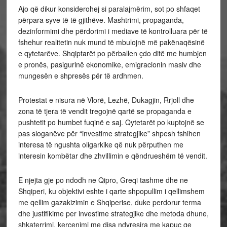
Ajo që dikur konsiderohej si paralajmërim, sot po shfaqet
përpara syve të të gjithëve. Mashtrimi, propaganda,
dezinformimi dhe përdorimi i mediave të kontrolluara për të
fshehur realitetin nuk mund të mbulojnë më pakënaqësinë
e qytetarëve. Shqiptarët po përballen çdo ditë me humbjen
e pronës, pasigurinë ekonomike, emigracionin masiv dhe
mungesën e shpresës për të ardhmen.
Protestat e nisura në Vlorë, Lezhë, Dukagjin, Rrjoll dhe
zona të tjera të vendit tregojnë qartë se propaganda e
pushtetit po humbet fuqinë e saj. Qytetarët po kuptojnë se
pas sloganëve për “investime strategjike” shpesh fshihen
interesa të ngushta oligarkike që nuk përputhen me
interesin kombëtar dhe zhvillimin e qëndrueshëm të vendit.
E njejta gje po ndodh ne Qipro, Greqi tashme dhe ne
Shqiperi, ku objektivi eshte i qarte shpopullim i qellimshem
me qellim gazakizimin e Shqiperise, duke perdorur terma
dhe justifikime per investime strategjike dhe metoda dhune,
shkaterrimi, kercenimi me disa ndyresira me kapuc qe