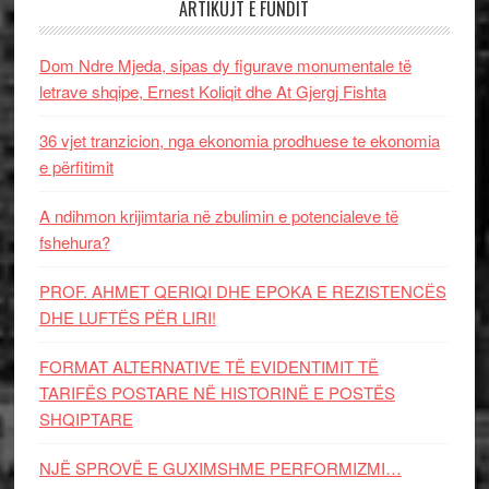
ARTIKUJT E FUNDIT
Dom Ndre Mjeda, sipas dy figurave monumentale të
letrave shqipe, Ernest Koliqit dhe At Gjergj Fishta
36 vjet tranzicion, nga ekonomia prodhuese te ekonomia
e përfitimit
A ndihmon krijimtaria në zbulimin e potencialeve të
fshehura?
PROF. AHMET QERIQI DHE EPOKA E REZISTENCЁS
DHE LUFTЁS PЁR LIRI!
FORMAT ALTERNATIVE TË EVIDENTIMIT TË
TARIFËS POSTARE NË HISTORINË E POSTËS
SHQIPTARE
NJË SPROVË E GUXIMSHME PERFORMIZMI…