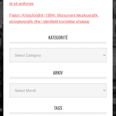
të së ardhmes
Fjalori i Kristoforidhit (1904): Monument leksikografik,
etnogjeografik dhe i identitetit kombëtar shqiptar
KATEGORITË
Kategoritë
ARKIV
Arkiv
TAGS