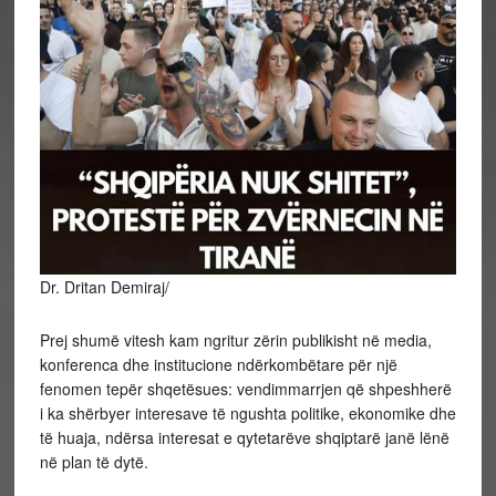
Dr. Dritan Demiraj/
Prej shumë vitesh kam ngritur zërin publikisht në media,
konferenca dhe institucione ndërkombëtare për një
fenomen tepër shqetësues: vendimmarrjen që shpeshherë
i ka shërbyer interesave të ngushta politike, ekonomike dhe
të huaja, ndërsa interesat e qytetarëve shqiptarë janë lënë
në plan të dytë.