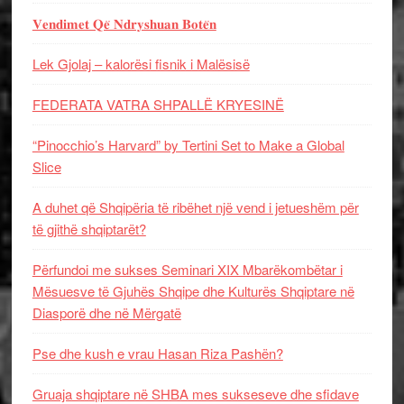
𝐕𝐞𝐧𝐝𝐢𝐦𝐞𝐭 𝐐𝐞̈ 𝐍𝐝𝐫𝐲𝐬𝐡𝐮𝐚𝐧 𝐁𝐨𝐭𝐞̈𝐧
Lek Gjolaj – kalorësi fisnik i Malësisë
FEDERATA VATRA SHPALLË KRYESINË
“Pinocchio’s Harvard” by Tertini Set to Make a Global
Slice
A duhet që Shqipëria të ribëhet një vend i jetueshëm për
të gjithë shqiptarët?
Përfundoi me sukses Seminari XIX Mbarëkombëtar i
Mësuesve të Gjuhës Shqipe dhe Kulturës Shqiptare në
Diasporë dhe në Mërgatë
Pse dhe kush e vrau Hasan Riza Pashën?
Gruaja shqiptare në SHBA mes sukseseve dhe sfidave