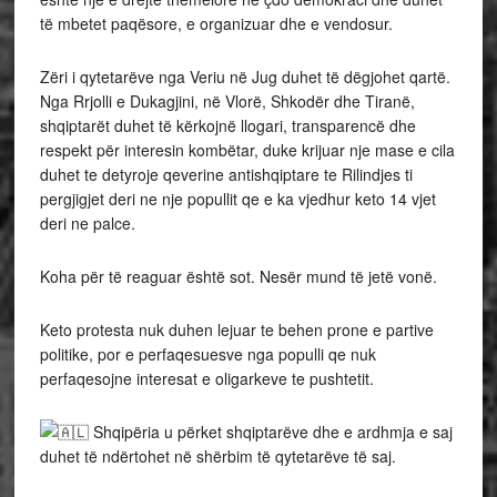
të mbetet paqësore, e organizuar dhe e vendosur.
Zëri i qytetarëve nga Veriu në Jug duhet të dëgjohet qartë.
Nga Rrjolli e Dukagjini, në Vlorë, Shkodër dhe Tiranë,
shqiptarët duhet të kërkojnë llogari, transparencë dhe
respekt për interesin kombëtar, duke krijuar nje mase e cila
duhet te detyroje qeverine antishqiptare te Rilindjes ti
pergjigjet deri ne nje popullit qe e ka vjedhur keto 14 vjet
deri ne palce.
Koha për të reaguar është sot. Nesër mund të jetë vonë.
Keto protesta nuk duhen lejuar te behen prone e partive
politike, por e perfaqesuesve nga populli qe nuk
perfaqesojne interesat e oligarkeve te pushtetit.
Shqipëria u përket shqiptarëve dhe e ardhmja e saj
duhet të ndërtohet në shërbim të qytetarëve të saj.