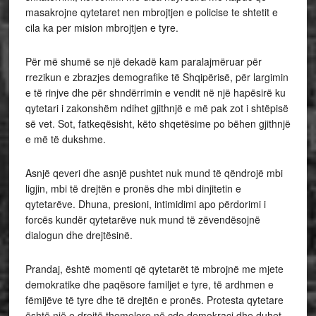
masakrojne qytetaret nen mbrojtjen e policise te shtetit e
cila ka per mision mbrojtjen e tyre.
Për më shumë se një dekadë kam paralajmëruar për
rrezikun e zbrazjes demografike të Shqipërisë, për largimin
e të rinjve dhe për shndërrimin e vendit në një hapësirë ku
qytetari i zakonshëm ndihet gjithnjë e më pak zot i shtëpisë
së vet. Sot, fatkeqësisht, këto shqetësime po bëhen gjithnjë
e më të dukshme.
Asnjë qeveri dhe asnjë pushtet nuk mund të qëndrojë mbi
ligjin, mbi të drejtën e pronës dhe mbi dinjitetin e
qytetarëve. Dhuna, presioni, intimidimi apo përdorimi i
forcës kundër qytetarëve nuk mund të zëvendësojnë
dialogun dhe drejtësinë.
Prandaj, është momenti që qytetarët të mbrojnë me mjete
demokratike dhe paqësore familjet e tyre, të ardhmen e
fëmijëve të tyre dhe të drejtën e pronës. Protesta qytetare
është një e drejtë themelore në çdo demokraci dhe duhet