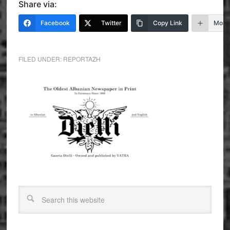
Share via:
Facebook
Twitter
Copy Link
More
FILED UNDER:
REPORTAZH