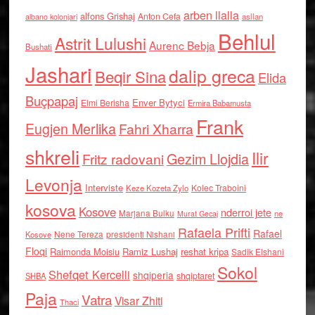
arben llalla
alfons Grishaj
Anton Cefa
asllan
albano kolonjari
Behlul
Astrit Lulushi
Aurenc Bebja
Bushati
Jashari
dalip greca
Beqir Sina
Elida
Buçpapaj
Enver Bytyci
Elmi Berisha
Ermira Babamusta
Frank
Eugjen Merlika
Fahri Xharra
shkreli
Ilir
Gezim Llojdia
Fritz radovani
Levonja
Interviste
Kolec Traboini
Keze Kozeta Zylo
kosova
Kosove
nderroi jete
Marjana Bulku
ne
Murat Gecaj
Rafaela Prifti
Rafael
Nene Tereza
Kosove
presidenti Nishani
Floqi
Raimonda Moisiu
Ramiz Lushaj
reshat kripa
Sadik Elshani
Sokol
Shefqet Kercelli
shqiperia
shqiptaret
SHBA
Paja
Vatra
Visar Zhiti
Thaci