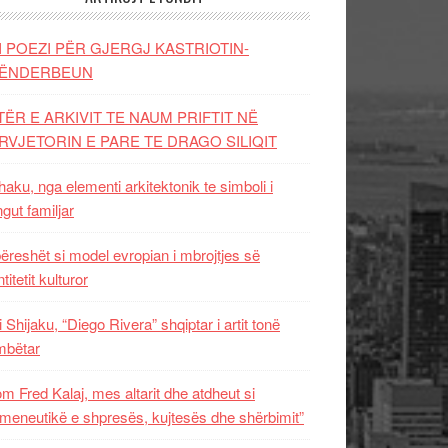
I POEZI PËR GJERGJ KASTRIOTIN-
ËNDERBEUN
TËR E ARKIVIT TE NAUM PRIFTIT NË
RVJETORIN E PARE TE DRAGO SILIQIT
aku, nga elementi arkitektonik te simboli i
ngut familjar
ëreshët si model evropian i mbrojtjes së
titetit kulturor
i Shijaku, “Diego Rivera” shqiptar i artit tonë
mbëtar
m Fred Kalaj, mes altarit dhe atdheut si
meneutikë e shpresës, kujtesës dhe shërbimit”