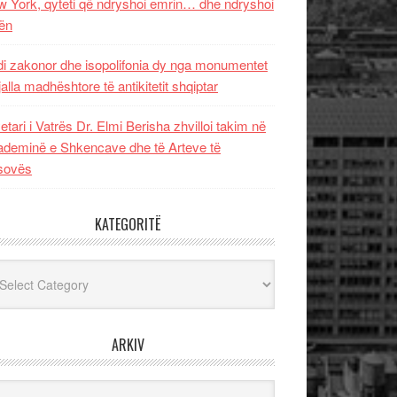
 York, qyteti që ndryshoi emrin… dhe ndryshoi
ën
i zakonor dhe isopolifonia dy nga monumentet
jalla madhështore të antikitetit shqiptar
etari i Vatrës Dr. Elmi Berisha zhvilloi takim në
deminë e Shkencave dhe të Arteve të
sovës
KATEGORITË
egoritë
ARKIV
iv