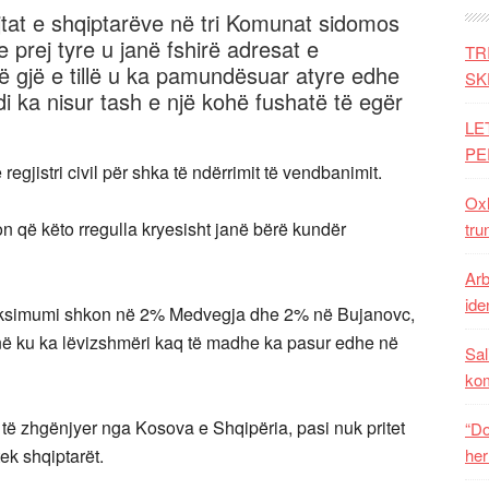
ejtat e shqiptarëve në tri Komunat sidomos
prej tyre u janë fshirë adresat e
TR
jë gjë e tillë u ka pamundësuar atyre edhe
SK
di ka nisur tash e një kohë fushatë të egër
LE
PE
regjistri civil për shka të ndërrimit të vendbanimit.
Oxh
gon që këto rregulla kryesisht janë bërë kundër
tru
Arb
iden
maksimumi shkon në 2% Medvegja dhe 2% në Bujanovc,
ë ku ka lëvizshmëri kaq të madhe ka pasur edhe në
Sal
ko
të zhgënjyer nga Kosova e Shqipëria, pasi nuk pritet
“Do
ek shqiptarët.
her