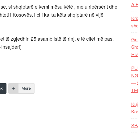
A 
ë, si shqiptarë e kemi mësu këtë , me u ripërsërit dhe
teti i Kosovës, i cili ka ka këta shqiptarë në vijë
Kri
shq
 të zgjedhin 25 asamblistë të rinj, e të cilët më pas,
Gre
Insajderi)
Shq
Riv
PU
NG
— 
nk
More
TE
Kuj
Ko
SP