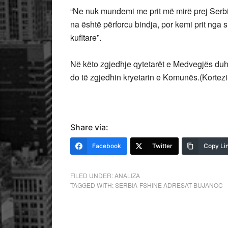
“Ne nuk mundemi me prit më mirë prej Serbis
na është përforcu bindja, por kemi prit nga sh
kufitare”.
Në këto zgjedhje qytetarët e Medvegjës duhet
do të zgjedhin kryetarin e Komunës.(Kortezi-
Share via:
Facebook
Twitter
Copy Li
FILED UNDER:
ANALIZA
TAGGED WITH:
SERBIA-FSHINE ADRESAT-BUJANOC