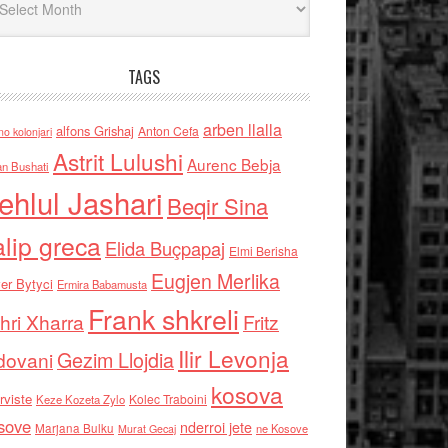
TAGS
arben llalla
alfons Grishaj
Anton Cefa
no kolonjari
Astrit Lulushi
Aurenc Bebja
an Bushati
ehlul Jashari
Beqir Sina
alip greca
Elida Buçpapaj
Elmi Berisha
Eugjen Merlika
er Bytyci
Ermira Babamusta
Frank shkreli
hri Xharra
Fritz
Ilir Levonja
Gezim Llojdia
dovani
kosova
rviste
Kolec Traboini
Keze Kozeta Zylo
sove
nderroi jete
Marjana Bulku
ne Kosove
Murat Gecaj