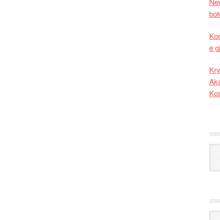
New
bot
Kod
e g
Kry
Aka
Ko
Kat
Ark