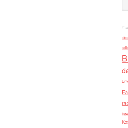
alba
asll
B
d
Env
Fa
ra
Inte
Ko