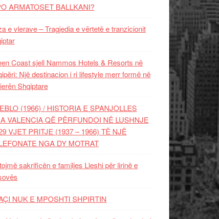
PO ARMATOSET BALLKANI?
za e vlerave – Tragjedia e vërtetë e tranzicionit
iptar
en Coast sjell Nammos Hotels & Resorts në
ipëri: Një destinacion i ri lifestyle merr formë në
ierën Shqiptare
EBLO (1966) / HISTORIA E SPANJOLLES
A VALENCIA QË PËRFUNDOI NË LUSHNJE
29 VJET PRITJE (1937 – 1966) TË NJË
LEFONATE NGA DY MOTRAT
tojmë sakrificën e familjes Lleshi për lirinë e
sovës
AÇI NUK E MPOSHTI SHPIRTIN