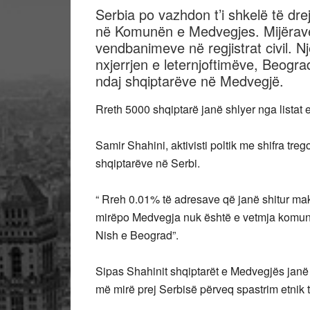
Serbia po vazhdon t’i shkelë të dr
në Komunën e Medvegjes. Mijërave 
vendbanimeve në regjistrat civil. N
nxjerrjen e leternjoftimëve, Beogra
ndaj shqiptarëve në Medvegjë.
Rreth 5000 shqiptarë janë shlyer nga listat e 
Samir Shahini, aktivisti poltik me shifra tre
shqiptarëve në Serbi.
“ Rreh 0.01% të adresave që janë shitur 
mirëpo Medvegja nuk është e vetmja komun
Nish e Beograd”.
Sipas Shahinit shqiptarët e Medvegjës janë 
më mirë prej Serbisë përveq spastrim etnik t