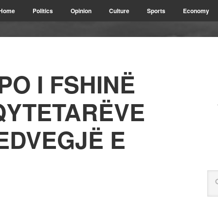
Home
Politics
Opinion
Culture
Sports
Economy
PO I FSHINË
QYTETARËVE
EDVEGJË E