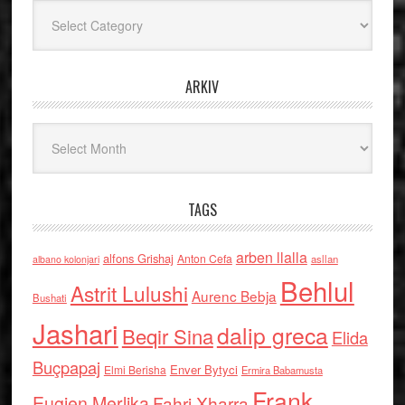
Kategoritë
ARKIV
Arkiv
TAGS
arben llalla
alfons Grishaj
Anton Cefa
asllan
albano kolonjari
Behlul
Astrit Lulushi
Aurenc Bebja
Bushati
Jashari
dalip greca
Beqir Sina
Elida
Buçpapaj
Enver Bytyci
Elmi Berisha
Ermira Babamusta
Frank
Eugjen Merlika
Fahri Xharra