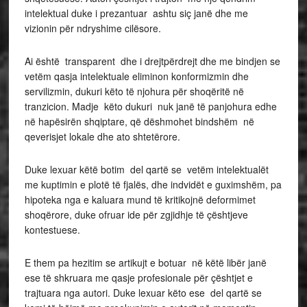
intelektual duke i prezantuar ashtu siç janë dhe me
vizionin për ndryshime cilësore.
Ai është transparent dhe i drejtpërdrejt dhe me bindjen se
vetëm qasja intelektuale eliminon konformizmin dhe
servilizmin, dukuri këto të njohura për shoqëritë në
tranzicion. Madje këto dukuri nuk janë të panjohura edhe
në hapësirën shqiptare, që dëshmohet bindshëm në
qeverisjet lokale dhe ato shtetërore.
Duke lexuar këtë botim del qartë se vetëm intelektualët
me kuptimin e plotë të fjalës, dhe indvidët e guximshëm, pa
hipoteka nga e kaluara mund të kritikojnë deformimet
shoqërore, duke ofruar ide për zgjidhje të çështjeve
kontestuese.
E them pa hezitim se artikujt e botuar në këtë libër janë
ese të shkruara me qasje profesionale për çështjet e
trajtuara nga autori. Duke lexuar këto ese del qartë se