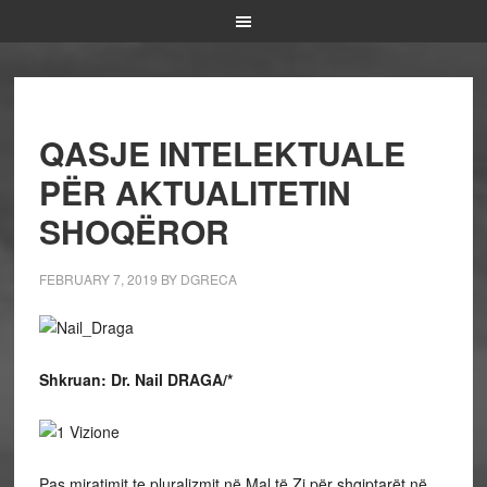
QASJE INTELEKTUALE
PËR AKTUALITETIN
SHOQËROR
FEBRUARY 7, 2019
BY
DGRECA
Shkruan: Dr. Nail DRAGA/*
Pas miratimit te pluralizmit në Mal të Zi për shqiptarët në