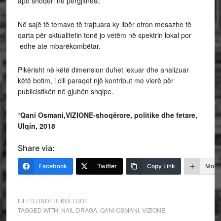
apo shoqëri në përgjithësi.
Në sajë të temave të trajtuara ky libër ofron mesazhe të
qarta për aktualitetin tonë jo vetëm në spektrin lokal por
edhe ate mbarëkombëtar.
Pikërisht në këtë dimension duhet lexuar dhe analizuar
këtë botim, i cili paraqet një kontribut me vlerë për
publicistikën në gjuhën shqipe.
*
Qani Osmani,VIZIONE-shoqërore, politike dhe fetare,
Ulqin, 2018
Share via:
Facebook
Twitter
Copy Link
More
FILED UNDER:
KULTURE
TAGGED WITH:
NAIL DRAGA
,
QANI OSMANI
,
VIZIONE