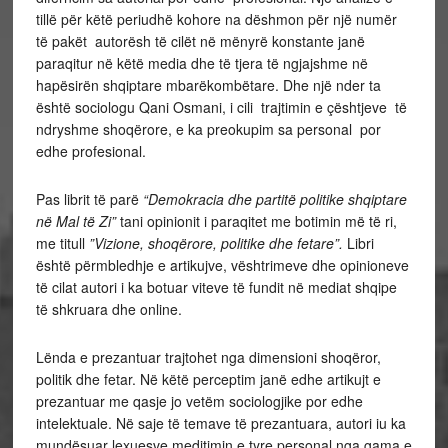
tillë për këtë periudhë kohore na dëshmon për një numër
të pakët autorësh të cilët në mënyrë konstante janë
paraqitur në këtë media dhe të tjera të ngjajshme në
hapësirën shqiptare mbarëkombëtare. Dhe një nder ta
është sociologu Qani Osmani, i cili trajtimin e çështjeve të
ndryshme shoqërore, e ka preokupim sa personal por
edhe profesional.
Pas librit të parë
“Demokracia dhe partitë politike shqiptare
në Mal të Zi”
tani opinionit i paraqitet me botimin më të ri,
me titull
”Vizione, shoqërore, politike dhe fetare”.
Libri
është përmbledhje e artikujve, vështrimeve dhe opinioneve
të cilat autori i ka botuar viteve të fundit në mediat shqipe
të shkruara dhe online.
Lënda e prezantuar trajtohet nga dimensioni shoqëror,
politik dhe fetar. Në këtë perceptim janë edhe artikujt e
prezantuar me qasje jo vetëm sociologjike por edhe
intelektuale. Në saje të temave të prezantuara, autori iu ka
mundësuar lexuesve meditimin e tyre personal nga gama e