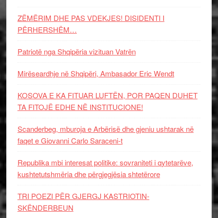
ZËMËRIM DHE PAS VDEKJES! DISIDENTI I
PËRHERSHËM…
Patriotë nga Shqipëria vizituan Vatrën
Mirëseardhje në Shqipëri, Ambasador Eric Wendt
KOSOVA E KA FITUAR LUFTËN, POR PAQEN DUHET
TA FITOJË EDHE NË INSTITUCIONE!
Scanderbeg, mburoja e Arbërisë dhe gjeniu ushtarak në
faqet e Giovanni Carlo Saraceni-t
Republika mbi interesat politike: sovraniteti i qytetarëve,
kushtetutshmëria dhe përgjegjësia shtetërore
TRI POEZI PËR GJERGJ KASTRIOTIN-
SKËNDERBEUN