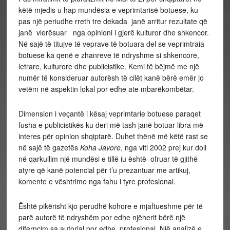
këtë mjedis u hap mundësia e veprimtarisë botuese, ku
pas një periudhe rreth tre dekada janë arritur rezultate që
janë vlerësuar nga opinioni i gjerë kulturor dhe shkencor.
Në sajë të titujve të veprave të botuara del se veprimtraia
botuese ka qenë e zhanreve të ndryshme si shkencore,
letrare, kulturore dhe publicistike. Kemi të bëjmë me një
numër të konsideruar autorësh të cilët kanë bërë emër jo
vetëm në aspektin lokal por edhe ate mbarëkombëtar.
Dimension i veçantë i kësaj veprimtarie botuese paraqet
fusha e publicistikës ku deri më tash janë botuar libra më
interes për opinion shqiptarë. Duhet thënë më këtë rast se
në sajë të gazetës
Koha Javore
, nga viti 2002 prej kur doli
në qarkullim një mundësi e tillë iu është ofruar të gjithë
atyre që kanë potencial për t’u prezantuar me artikuj,
komente e vështrime nga fahu i tyre profesional.
Është pikërisht kjo perudhë kohore e mjaftueshme për të
parë autorë të ndryshëm por edhe njëherit bërë një
diferncim sa autorial por edhe profesional. Një analizë e