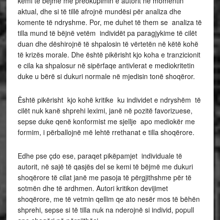
kemi të bëjmë me preokupimin e autorit në momentin
aktual, dhe si të tillë afrojnë mundësi për analiza dhe
komente të ndryshme. Por, me duhet të them se analiza të
tilla mund të bëjnë vetëm individët pa paragjykime të cilët
duan dhe dëshirojnë të shpalosin të vërtetën në këtë kohë
të krizës morale. Dhe është pikërisht kjo koha e tranzicionit
e cila ka shpalosur në sipërfaqe antivlerat e mediokritetin
duke u bërë si dukuri normale në mjedisin tonë shoqëror.
Është pikërisht kjo kohë kritike ku individet e ndryshëm të
cilët nuk kanë shprehi leximi, janë në pozitë favorizuese,
sepse duke qenë konformist me sjellje apo mediokër me
formim, i përballojnë më lehtë rrethanat e tilla shoqërore.
Edhe pse çdo ese, paraqet pikëpamjet individuale të
autorit, në sajë të qasjës del se kemi të bëjmë me dukuri
shoqërore të cilat janë me pasoja të përgjithshme për të
sotmën dhe të ardhmen. Autori kritikon devijimet
shoqërore, me të vetmin qellim qe ato nesër mos të bëhën
shprehi, sepse si të tilla nuk na nderojnë si individ, popull