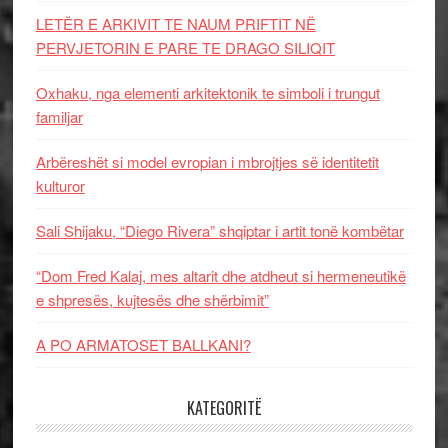
LETËR E ARKIVIT TE NAUM PRIFTIT NË
PERVJETORIN E PARE TE DRAGO SILIQIT
Oxhaku, nga elementi arkitektonik te simboli i trungut
familjar
Arbëreshët si model evropian i mbrojtjes së identitetit
kulturor
Sali Shijaku, “Diego Rivera” shqiptar i artit tonë kombëtar
“Dom Fred Kalaj, mes altarit dhe atdheut si hermeneutikë
e shpresës, kujtesës dhe shërbimit”
A PO ARMATOSET BALLKANI?
KATEGORITË