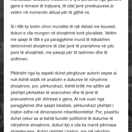
gjere e temave të trajtuara, të cilat janë preokupuese jo
vetëm në momentin aktual për të gjithë ne.
Si i tillë ky botim ofron mundësi të një debati me lexuesit,
dukuri e cila mungon në shoqërinë tonë pluraliste. Vetëm
me qasje të tillë e pa paragjykime mund të tejkalohen
deformimet shoqërore të cilat janë të pranishme në çdo
pore të shoqërisë, me pasoja për të tashmen dhe të
ardhmen.
Pikërisht nga ky aspekt duhet përgëzuar autorin sepse ai
nuk është statik në analizën e dukurive të ndryshme
shoqërore, por, përkundrazi, është kritik me qëllim që
çështjet përkatëse të avancohen dhe të jenë të
pranueshme për shtresat e gjera. Ai nuk vuan nga
paragjykimet dhe qasjet lokaliste, përkundrazi çështjet i
trajton edhe në dimensionin mbarëkombëtar. Por, poashtu
duhet cekur se ai është kundër politizimit të dukurive të
ndryshme shoqërore, dukuri kjo e cila ka marrë përmasa
shqetësuese. Autori çështjet i trajton me një qëndrim