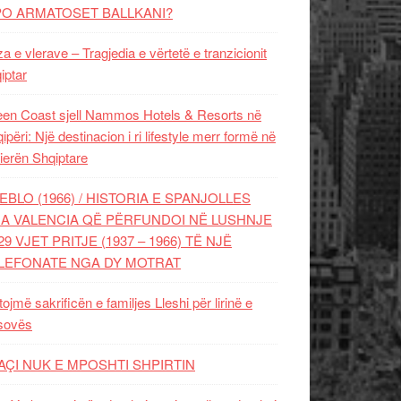
PO ARMATOSET BALLKANI?
za e vlerave – Tragjedia e vërtetë e tranzicionit
iptar
en Coast sjell Nammos Hotels & Resorts në
ipëri: Një destinacion i ri lifestyle merr formë në
ierën Shqiptare
EBLO (1966) / HISTORIA E SPANJOLLES
A VALENCIA QË PËRFUNDOI NË LUSHNJE
29 VJET PRITJE (1937 – 1966) TË NJË
LEFONATE NGA DY MOTRAT
tojmë sakrificën e familjes Lleshi për lirinë e
sovës
AÇI NUK E MPOSHTI SHPIRTIN