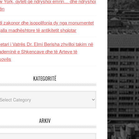
 York, qyteti që ndryshoi emrin… dhe ndryshoi
ën
i zakonor dhe isopolifonia dy nga monumentet
jalla madhështore të antikitetit shqiptar
etari i Vatrës Dr. Elmi Berisha zhvilloi takim në
deminë e Shkencave dhe të Arteve të
sovës
KATEGORITË
egoritë
ARKIV
iv