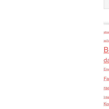
alba
asll
B
d
Env
Fa
ra
Inte
Ko