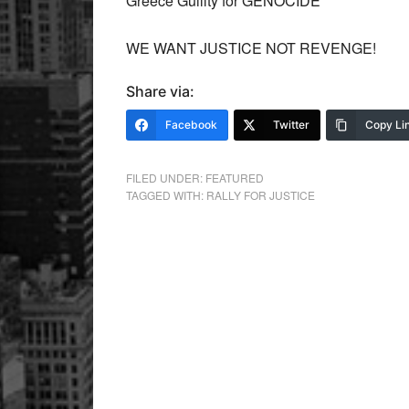
Greece Guillty for GENOCIDE
WE WANT JUSTICE NOT REVENGE!
Share via:
Facebook
Twitter
Copy Li
FILED UNDER:
FEATURED
TAGGED WITH:
RALLY FOR JUSTICE