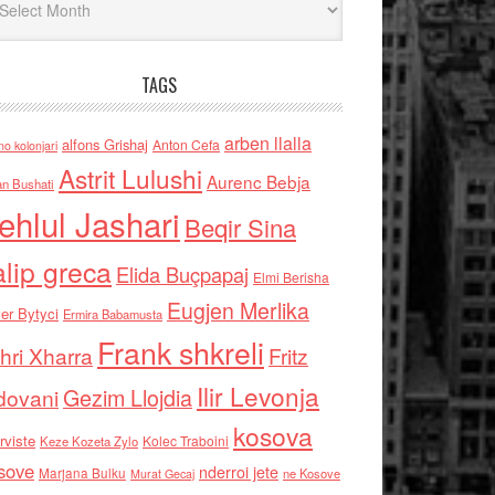
TAGS
arben llalla
alfons Grishaj
Anton Cefa
no kolonjari
Astrit Lulushi
Aurenc Bebja
an Bushati
ehlul Jashari
Beqir Sina
alip greca
Elida Buçpapaj
Elmi Berisha
Eugjen Merlika
er Bytyci
Ermira Babamusta
Frank shkreli
hri Xharra
Fritz
Ilir Levonja
Gezim Llojdia
dovani
kosova
rviste
Kolec Traboini
Keze Kozeta Zylo
sove
nderroi jete
Marjana Bulku
ne Kosove
Murat Gecaj