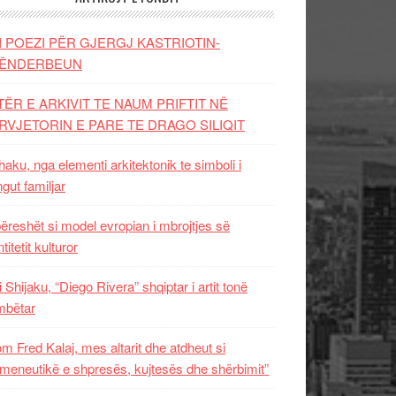
I POEZI PËR GJERGJ KASTRIOTIN-
ËNDERBEUN
TËR E ARKIVIT TE NAUM PRIFTIT NË
RVJETORIN E PARE TE DRAGO SILIQIT
aku, nga elementi arkitektonik te simboli i
ngut familjar
ëreshët si model evropian i mbrojtjes së
titetit kulturor
i Shijaku, “Diego Rivera” shqiptar i artit tonë
mbëtar
m Fred Kalaj, mes altarit dhe atdheut si
meneutikë e shpresës, kujtesës dhe shërbimit”