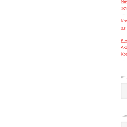
New
bot
Kod
e g
Kry
Aka
Ko
Kat
Ark