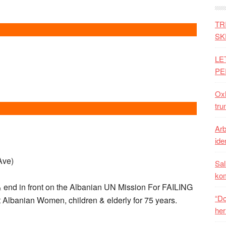
TR
SK
LE
PE
Oxh
tru
Arb
iden
Ave)
Sal
ko
 & end in front on the Albanian UN Mission For FAILING
“Do
 Albanian Women, children & elderly for 75 years.
her