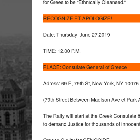
for Grees to be “Ethnically Cleansed.”
RECOGNIZE ET APOLOGIZE!
Date: Thursday June 27.2019
TIME: 12.00 P.M.
PLACE: Consulate General of Greece
Adress: 69 E, 79th St, New York, NY 10075
(79th Street Between Madison Ave et Park 
The Rally will start at the Greek Consulate
to demand Justice for thousands of innocent