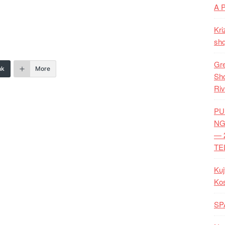
A 
Kri
shq
Gre
nk
More
Shq
Riv
PU
NG
— 
TE
Kuj
Ko
SP