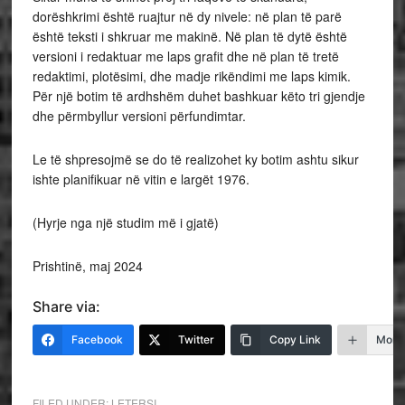
dorëshkrimi është ruajtur në dy nivele: në plan të parë
është teksti i shkruar me makinë. Në plan të dytë është
versioni i redaktuar me laps grafit dhe në plan të tretë
redaktimi, plotësimi, dhe madje rikëndimi me laps kimik.
Për një botim të ardhshëm duhet bashkuar këto tri gjendje
dhe përmbyllur versioni përfundimtar.
Le të shpresojmë se do të realizohet ky botim ashtu sikur
ishte planifikuar në vitin e largët 1976.
(Hyrje nga një studim më i gjatë)
Prishtinë, maj 2024
Share via:
Facebook
Twitter
Copy Link
More
FILED UNDER:
LETERSI