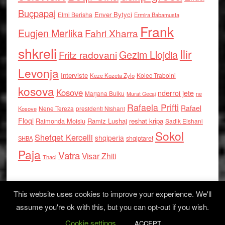
Buçpapaj
Enver Bytyci
Elmi Berisha
Ermira Babamusta
Frank
Eugjen Merlika
Fahri Xharra
shkreli
Ilir
Gezim Llojdia
Fritz radovani
Levonja
Interviste
Kolec Traboini
Keze Kozeta Zylo
kosova
Kosove
nderroi jete
Marjana Bulku
ne
Murat Gecaj
Rafaela Prifti
Rafael
Nene Tereza
Kosove
presidenti Nishani
Floqi
Raimonda Moisiu
Ramiz Lushaj
reshat kripa
Sadik Elshani
Sokol
Shefqet Kercelli
shqiperia
shqiptaret
SHBA
Paja
Vatra
Visar Zhiti
Thaci
This website uses cookies to improve your experience. We'll
assume you're ok with this, but you can opt-out if you wish.
Cookie settings
Log in
ACCEPT