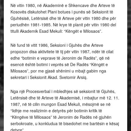
Në vitin 1980, në Akademinë e Shkencave dhe Arteve të
Kosovës diskutohet Plani botues i punës së Seksionit të
Gjuhësisë, Letërsisë dhe të Arteve për vitin 1980 dhe për
periudhën 1981-1985. Në krye të planit për vitin 1980 del
titulli Akademik Esad Mekuli: “Këngët e Milosaos”.
Në fund të vitit 1986, Seksioni i Gjuhës dhe Arteve
propozon disa aktivitete të tij për vitin 1987, ndër të cilat
edhe “botimin e veprave të Jeronim de Radës”, që në
esencë është botimi i veprës së De Radës “Këngët e
Milosaos”, por me gjasë shënimi u mbajt gabim nga
sekretari i Seksionit Akad. Svetomir Arsiq.
Nga një Procesverbal i mbledhjes së seksionit të Gjuhës,
Letërsisë dhe të Arteve të Akademisë, i mbajtur më 12. 11.
1987, në të cilin mungon Esad Mekuli, mësojmë se në
“lidhje me realizimin e detyrës për botimin kritik të
“Këngëve të Milosaos” të Jeronim de Radës në gjuhën
serbokroate, u konkludua të bisedohet me bartësin e kësaj
detyre”.