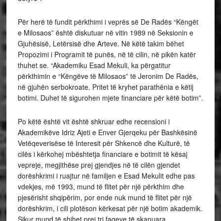
Për herë të fundit përkthimi i veprës së De Radës “Këngët
e Milosaos” është diskutuar në vitin 1989 në Seksionin e
Gjuhësisë, Letërsisë dhe Arteve. Në këtë takim bëhet
Propozimi i Programit të punës, në të cilin, në pikën katër
thuhet se. “Akademiku Esad Mekuli, ka përgatitur
përkthimin e “Këngëve të Milosaos” të Jeronim De Radës,
në gjuhën serbokroate. Pritet të kryhet parathënia e këtij
botimi. Duhet të sigurohen mjete financiare për këtë botim”.
Po këtë është vit është shkruar edhe recensioni i
Akademikëve Idriz Ajeti e Enver Gjerqeku për Bashkësinë
Vetëqeverisëse të Interesit për Shkencë dhe Kulturë, të
cilës i kërkohej mbështetja financiare e botimit të kësaj
vepreje, megjithëse prej gjendjes në të cilën gjendet
dorëshkrimi i ruajtur në familjen e Esad Mekulit edhe pas
vdekjes, më 1993, mund të flitet për një përkthim dhe
pjesërisht shqipërim, por ende nuk mund të flitet për një
dorëshkrim, i cili plotëson kërkesat për një botim akademik.
Sikur mund të shihet prej tri faqeve të skanuara,