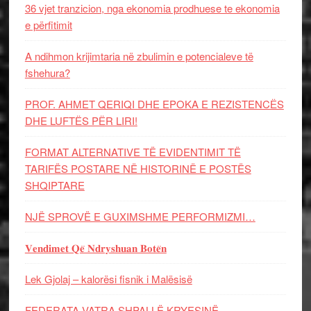
36 vjet tranzicion, nga ekonomia prodhuese te ekonomia
e përfitimit
A ndihmon krijimtaria në zbulimin e potencialeve të
fshehura?
PROF. AHMET QERIQI DHE EPOKA E REZISTENCЁS
DHE LUFTЁS PЁR LIRI!
FORMAT ALTERNATIVE TË EVIDENTIMIT TË
TARIFËS POSTARE NË HISTORINË E POSTËS
SHQIPTARE
NJË SPROVË E GUXIMSHME PERFORMIZMI…
𝐕𝐞𝐧𝐝𝐢𝐦𝐞𝐭 𝐐𝐞̈ 𝐍𝐝𝐫𝐲𝐬𝐡𝐮𝐚𝐧 𝐁𝐨𝐭𝐞̈𝐧
Lek Gjolaj – kalorësi fisnik i Malësisë
FEDERATA VATRA SHPALLË KRYESINË