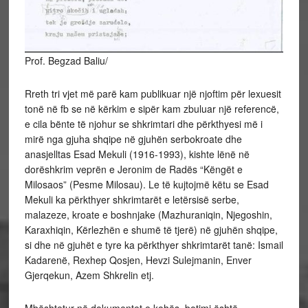
Prof. Begzad Baliu/
Rreth tri vjet më parë kam publikuar një njoftim për lexuesit
tonë në fb se në kërkim e sipër kam zbuluar një referencë,
e cila bënte të njohur se shkrimtari dhe përkthyesi më i
mirë nga gjuha shqipe në gjuhën serbokroate dhe
anasjelltas Esad Mekuli (1916-1993), kishte lënë në
dorëshkrim veprën e Jeronim de Radës “Këngët e
Milosaos”
(Pesme Milosau). Le të kujtojmë këtu se Esad
Mekuli ka përkthyer shkrimtarët e letërsisë serbe,
malazeze, kroate e boshnjake (Mazhuraniqin, Njegoshin,
Karaxhiqin, Kërlezhën e shumë të tjerë) në gjuhën shqipe,
si dhe në gjuhët e tyre ka përkthyer shkrimtarët tanë: Ismail
Kadarenë, Rexhep Qosjen, Hevzi Sulejmanin, Enver
Gjerqekun, Azem Shkrelin etj.
Mbështetur në dokumentet e kohës, botimi është