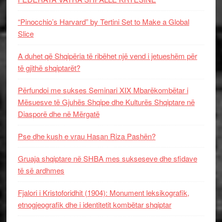
“Pinocchio’s Harvard” by Tertini Set to Make a Global
Slice
A duhet që Shqipëria të ribëhet një vend i jetueshëm për
të gjithë shqiptarët?
Përfundoi me sukses Seminari XIX Mbarëkombëtar i
Mësuesve të Gjuhës Shqipe dhe Kulturës Shqiptare në
Diasporë dhe në Mërgatë
Pse dhe kush e vrau Hasan Riza Pashën?
Gruaja shqiptare në SHBA mes sukseseve dhe sfidave
të së ardhmes
Fjalori i Kristoforidhit (1904): Monument leksikografik,
etnogjeografik dhe i identitetit kombëtar shqiptar