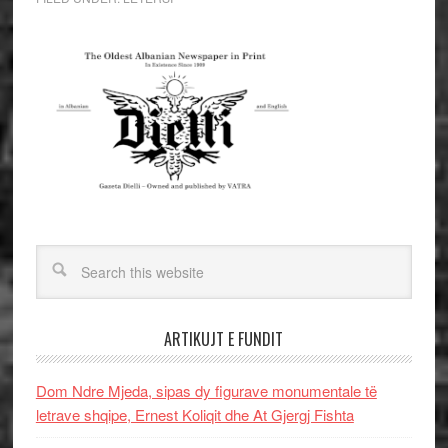
ARTIKUJT E FUNDIT
Dom Ndre Mjeda, sipas dy figurave monumentale të
letrave shqipe, Ernest Koliqit dhe At Gjergj Fishta