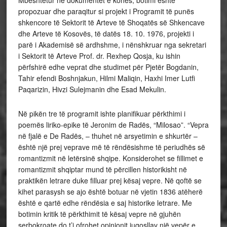
propozuar dhe paraqitur si projekt i Programit të punës
shkencore të Sektorit të Arteve të Shoqatës së Shkencave
dhe Arteve të Kosovës, të datës 18. 10. 1976, projekti i
parë i Akademisë së ardhshme, i nënshkruar nga sekretari
i Sektorit të Arteve Prof. dr. Rexhep Qosja, ku ishin
përfshirë edhe veprat dhe studimet për Pjetër Bogdanin,
Tahir efendi Boshnjakun, Hilmi Maliqin, Haxhi Imer Lutfi
Paqarizin, Hivzi Sulejmanin dhe Esad Mekulin.
Në pikën tre të programit ishte planifikuar përkthimi i
poemës liriko-epike të Jeronim de Radës, “Milosao”. “Vepra
në fjalë e De Radës, – thuhet në arsyetimin e shkurtër –
është një prej veprave më të rëndësishme të periudhës së
romantizmit në letërsinë shqipe. Konsiderohet se fillimet e
romantizmit shqiptar mund të përcillen historikisht në
praktikën letrare duke filluar prej kësaj vepre. Në qoftë se
kihet parasysh se ajo është botuar në vjetin 1836 atëherë
është e qartë edhe rëndësia e saj historike letrare. Me
botimin kritik të përkthimit të kësaj vepre në gjuhën
serbokroate do t’i ofrohet opinionit jugosllav një vepër e