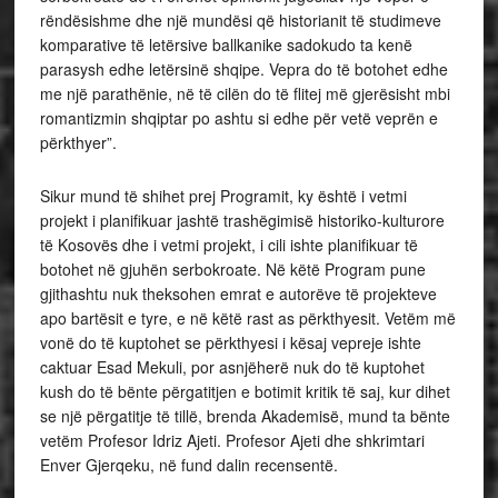
rëndësishme dhe një mundësi që historianit të studimeve
komparative të letërsive ballkanike sadokudo ta kenë
parasysh edhe letërsinë shqipe. Vepra do të botohet edhe
me një parathënie, në të cilën do të flitej më gjerësisht mbi
romantizmin shqiptar po ashtu si edhe për vetë veprën e
përkthyer”.
Sikur mund të shihet prej Programit, ky është i vetmi
projekt i planifikuar jashtë trashëgimisë historiko-kulturore
të Kosovës dhe i vetmi projekt, i cili ishte planifikuar të
botohet në gjuhën serbokroate. Në këtë Program pune
gjithashtu nuk theksohen emrat e autorëve të projekteve
apo bartësit e tyre, e në këtë rast as përkthyesit. Vetëm më
vonë do të kuptohet se përkthyesi i kësaj vepreje ishte
caktuar Esad Mekuli, por asnjëherë nuk do të kuptohet
kush do të bënte përgatitjen e botimit kritik të saj, kur dihet
se një përgatitje të tillë, brenda Akademisë, mund ta bënte
vetëm Profesor Idriz Ajeti. Profesor Ajeti dhe shkrimtari
Enver Gjerqeku, në fund dalin recensentë.