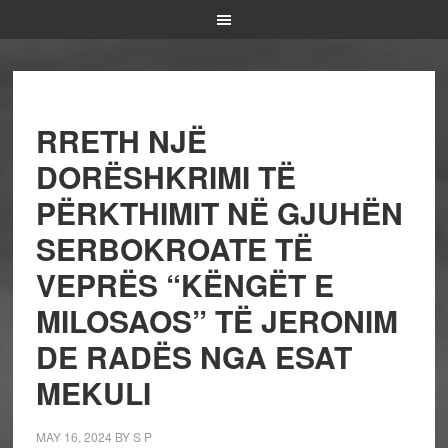
RRETH NJË
DORËSHKRIMI TË
PËRKTHIMIT NË GJUHËN
SERBOKROATE TË
VEPRËS “KËNGËT E
MILOSAOS” TË JERONIM
DE RADËS NGA ESAT
MEKULI
MAY 16, 2024
BY
S P