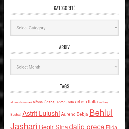
KATEGORITË
Kategoritë
ARKIV
Arkiv
TAGS
arben llalla
alfons Grishaj
Anton Cefa
asllan
albano kolonjari
Behlul
Astrit Lulushi
Aurenc Bebja
Bushati
Jashari
dalip greca
Beqir Sina
Elida