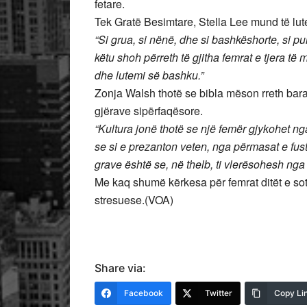
fetare.
Tek Gratë Besimtare, Stella Lee mund të lut
“Si grua, si nënë, dhe si bashkëshorte, si p
këtu shoh përreth të gjitha femrat e tjera 
dhe lutemi së bashku.”
Zonja Walsh thotë se bibla mëson rreth bar
gjërave sipërfaqësore.
“Kultura jonë thotë se një femër gjykohet n
se si e prezanton veten, nga përmasat e fusta
grave është se, në thelb, ti vlerësohesh nga Z
Me kaq shumë kërkesa për femrat ditët e so
stresuese.(VOA)
Share via:
Facebook
Twitter
Copy Li