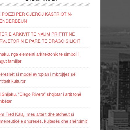
I POEZI PËR GJERGJ KASTRIOTIN-
ËNDERBEUN
TËR E ARKIVIT TE NAUM PRIFTIT NË
RVJETORIN E PARE TE DRAGO SILIQIT
aku, nga elementi arkitektonik te simboli i
ngut familjar
ëreshët si model evropian i mbrojtjes së
titetit kulturor
i Shijaku, “Diego Rivera” shqiptar i artit tonë
mbëtar
m Fred Kalaj, mes altarit dhe atdheut si
meneutikë e shpresës, kujtesës dhe shërbimit”