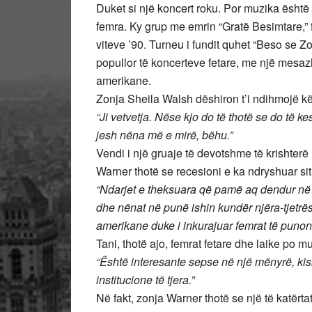
Duket si një koncert roku. Por muzika është 
femra. Ky grup me emrin “Gratë Besimtare,” fi
viteve ’90. Turneu i fundit quhet “Beso se Zo
popullor të koncerteve fetare, me një mesa
amerikane.
Zonja Sheila Walsh dëshiron t’i ndihmojë k
“Ji vetvetja. Nëse kjo do të thotë se do të k
jesh nëna më e mirë, bëhu.”
Vendi i një gruaje të devotshme të krishterë
Warner thotë se recesioni e ka ndryshuar si
“Ndarjet e theksuara që pamë aq dendur në l
dhe nënat në punë ishin kundër njëra-tjetrës
amerikane duke i inkurajuar femrat të punon
Tani, thotë ajo, femrat fetare dhe laike po
“Është interesante sepse në një mënyrë, k
institucione të tjera.”
Në fakt, zonja Warner thotë se një të katërt