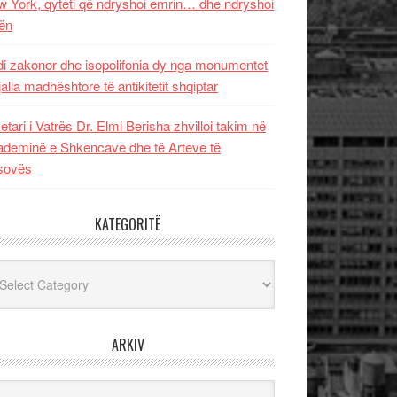
 York, qyteti që ndryshoi emrin… dhe ndryshoi
ën
i zakonor dhe isopolifonia dy nga monumentet
jalla madhështore të antikitetit shqiptar
etari i Vatrës Dr. Elmi Berisha zhvilloi takim në
deminë e Shkencave dhe të Arteve të
sovës
KATEGORITË
egoritë
ARKIV
iv