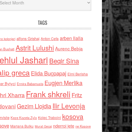
TAGS
arben llalla
alfons Grishaj
Anton Cefa
no kolonjari
Astrit Lulushi
Aurenc Bebja
an Bushati
ehlul Jashari
Beqir Sina
alip greca
Elida Buçpapaj
Elmi Berisha
Eugjen Merlika
er Bytyci
Ermira Babamusta
Frank shkreli
hri Xharra
Fritz
Ilir Levonja
Gezim Llojdia
dovani
kosova
rviste
Kolec Traboini
Keze Kozeta Zylo
sove
nderroi jete
Marjana Bulku
ne Kosove
Murat Gecaj