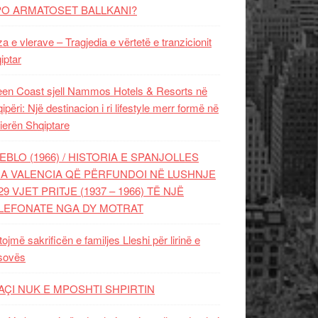
PO ARMATOSET BALLKANI?
za e vlerave – Tragjedia e vërtetë e tranzicionit
iptar
en Coast sjell Nammos Hotels & Resorts në
ipëri: Një destinacion i ri lifestyle merr formë në
ierën Shqiptare
EBLO (1966) / HISTORIA E SPANJOLLES
A VALENCIA QË PËRFUNDOI NË LUSHNJE
29 VJET PRITJE (1937 – 1966) TË NJË
LEFONATE NGA DY MOTRAT
tojmë sakrificën e familjes Lleshi për lirinë e
sovës
AÇI NUK E MPOSHTI SHPIRTIN