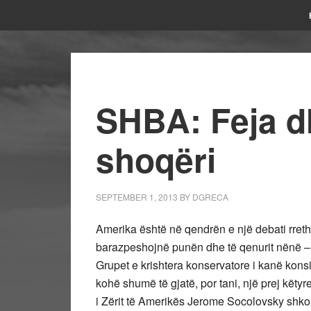
SHBA: Feja dh
shoqëri
SEPTEMBER 1, 2013
BY
DGRECA
Amerika është në qendrën e një debati rreth
barazpeshojnë punën dhe të qenurit nënë – t
Grupet e krishtera konservatore i kanë kons
kohë shumë të gjatë, por tani, një prej këty
i Zërit të Amerikës Jerome Socolovsky shkoi t