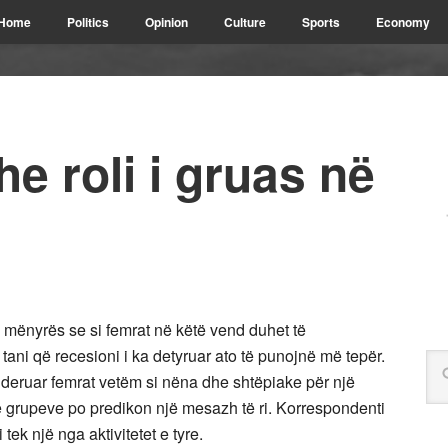
Home
Politics
Opinion
Culture
Sports
Economy
e roli i gruas në
 mënyrës se si femrat në këtë vend duhet të
ani që recesioni i ka detyruar ato të punojnë më tepër.
ideruar femrat vetëm si nëna dhe shtëpiake për një
re grupeve po predikon një mesazh të ri. Korrespondenti
ek një nga aktivitetet e tyre.