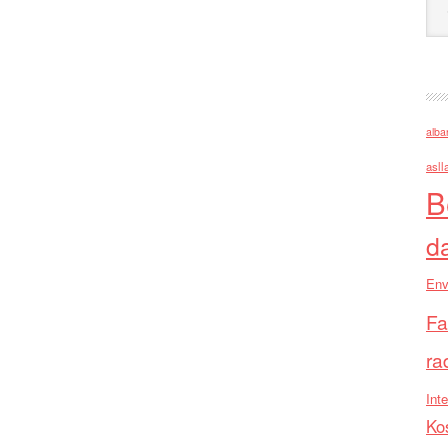
alba
asll
B
d
Env
Fa
ra
Inte
Ko