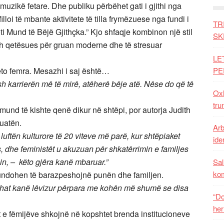
muzikë fetare. Dhe publiku përbëhet gati i gjithi nga
lloi të mbante aktivitete të tilla frymëzuese nga fundi i
TR
ti Mund të Bëjë Gjithçka.” Kjo shfaqje kombinon një stil
SK
zh qetësues për gruan moderne dhe të stresuar
LE
ëto femra. Mesazhi i saj është…
PE
esh karrierën më të mirë, atëherë bëje atë. Nëse do që të
Oxh
tru
 mund të kishte qenë dikur në shtëpi, por autorja Judith
tuatën.
Arb
uftën kulturore të 20 viteve më parë, kur shtëpiaket
iden
, dhe feministët u akuzuan për shkatërrimin e familjes
in, – këto gjëra kanë mbaruar.”
Sal
ko
 mundohen të barazpeshojnë punën dhe familjen.
ishat kanë lëvizur përpara me kohën më shumë se disa
“Do
her
at e fëmijëve shkojnë në kopshtet brenda institucioneve