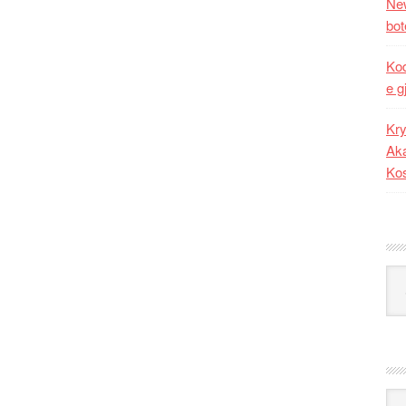
New
bot
Kod
e g
Kry
Aka
Ko
Kat
Ark