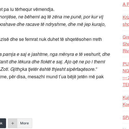
A 
et pa iu tërhequr vëmendja.
unonjëse, ne bëhemi aq të zëna me punë, por kur vij
Kri
të moshave dhe racave të ndryshme, dhe më jep kurajo,
shq
Gre
azisë dhe se femrat nuk duhet të shqetësohen rreth
Shq
Riv
ga pamja e saj e jashtme, nga mënyra e të veshurit, dhe
nit dhe lëkura dhe flokët e saj. Ajo që ne po i themi
PU
oti. Gjithçka tjetër është thjesht sipërfaqësore.”
NG
tme, për disa, mesazhi mund t’ua bëjë jetën më pak
— 
TE
Kuj
Ko
SP
nk
More