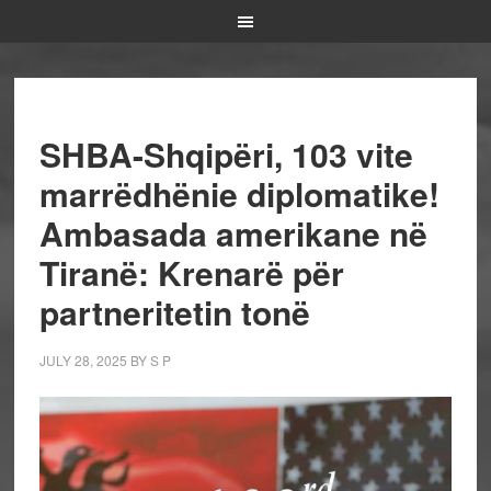
SHBA-Shqipëri, 103 vite
marrëdhënie diplomatike!
Ambasada amerikane në
Tiranë: Krenarë për
partneritetin tonë
JULY 28, 2025
BY
S P