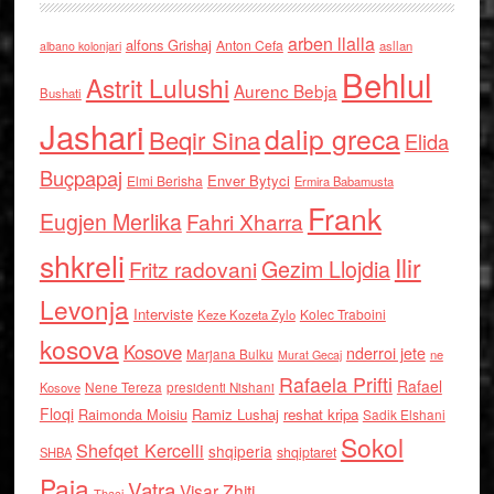
arben llalla
alfons Grishaj
Anton Cefa
asllan
albano kolonjari
Behlul
Astrit Lulushi
Aurenc Bebja
Bushati
Jashari
dalip greca
Beqir Sina
Elida
Buçpapaj
Enver Bytyci
Elmi Berisha
Ermira Babamusta
Frank
Eugjen Merlika
Fahri Xharra
shkreli
Ilir
Gezim Llojdia
Fritz radovani
Levonja
Interviste
Kolec Traboini
Keze Kozeta Zylo
kosova
Kosove
nderroi jete
Marjana Bulku
ne
Murat Gecaj
Rafaela Prifti
Rafael
Nene Tereza
Kosove
presidenti Nishani
Floqi
Raimonda Moisiu
Ramiz Lushaj
reshat kripa
Sadik Elshani
Sokol
Shefqet Kercelli
shqiperia
shqiptaret
SHBA
Paja
Vatra
Visar Zhiti
Thaci