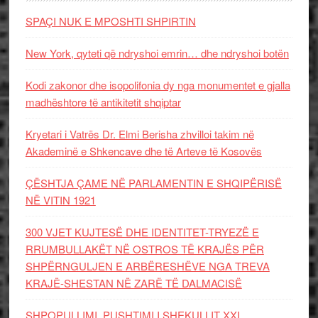
SPAÇI NUK E MPOSHTI SHPIRTIN
New York, qyteti që ndryshoi emrin… dhe ndryshoi botën
Kodi zakonor dhe isopolifonia dy nga monumentet e gjalla
madhështore të antikitetit shqiptar
Kryetari i Vatrës Dr. Elmi Berisha zhvilloi takim në
Akademinë e Shkencave dhe të Arteve të Kosovës
ÇËSHTJA ÇAME NË PARLAMENTIN E SHQIPËRISË
NË VITIN 1921
300 VJET KUJTESË DHE IDENTITET-TRYEZË E
RRUMBULLAKËT NË OSTROS TË KRAJËS PËR
SHPËRNGULJEN E ARBËRESHËVE NGA TREVA
KRAJË-SHESTAN NË ZARË TË DALMACISË
SHPOPULLIMI, PUSHTIMI I SHEKULLIT XXI