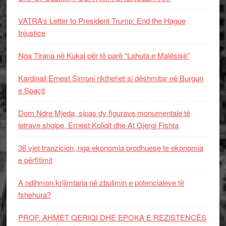
VATRA’s Letter to President Trump: End the Hague
Injustice
Nga Tirana në Kukaj për të parë “Lahuta e Malësisë”
Kardinali Ernest Simoni rikthehet si dëshmitar në Burgun
e Spaçit
Dom Ndre Mjeda, sipas dy figurave monumentale të
letrave shqipe, Ernest Koliqit dhe At Gjergj Fishta
36 vjet tranzicion, nga ekonomia prodhuese te ekonomia
e përfitimit
A ndihmon krijimtaria në zbulimin e potencialeve të
fshehura?
PROF. AHMET QERIQI DHE EPOKA E REZISTENCЁS