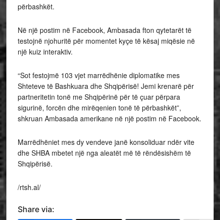
përbashkët.
Në një postim në Facebook, Ambasada fton qytetarët të
testojnë njohuritë për momentet kyçe të kësaj miqësie në
një kuiz interaktiv.
“Sot festojmë 103 vjet marrëdhënie diplomatike mes
Shteteve të Bashkuara dhe Shqipërisë! Jemi krenarë për
partneritetin tonë me Shqipërinë për të çuar përpara
sigurinë, forcën dhe mirëqenien tonë të përbashkët”,
shkruan Ambasada amerikane në një postim në Facebook.
Marrëdhëniet mes dy vendeve janë konsoliduar ndër vite
dhe SHBA mbetet një nga aleatët më të rëndësishëm të
Shqipërisë.
/rtsh.al/
Share via: