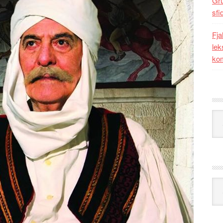
Gr
sfi
Fja
lek
kom
Kat
Ark