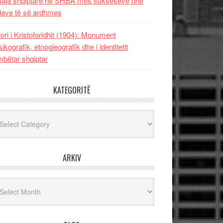
uaja shqiptare në SHBA mes sukseseve dhe
dave të së ardhmes
lori i Kristoforidhit (1904): Monument
sikografik, etnogjeografik dhe i identitetit
bëtar shqiptar
KATEGORITË
egoritë
ARKIV
iv