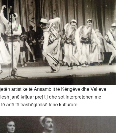
e jetën artistike të Ansamblit të Këngëve dhe Valleve
llesh janë krijuar prej tij dhe sot interpretohen me
 të artë të trashëgimisë tone kulturore.