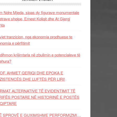
 Ndre Mjeda, sipas dy figurave monumentale
letrave shqipe, Ernest Koliqit dhe At Gjergj
hta
vjet tranzicion, nga ekonomia prodhuese te
nomia e përfitimit
dihmon krijimtaria në zbulimin e potencialeve të
ehura?
OF. AHMET QERIQI DHE EPOKA E
ZISTENCЁS DHE LUFTЁS PЁR LIRI!
RMAT ALTERNATIVE TË EVIDENTIMIT TË
RIFËS POSTARE NË HISTORINË E POSTËS
QIPTARE
Ë SPROVË E GUXIMSHME PERFORMIZMI…