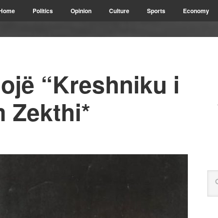
Home
Politics
Opinion
Culture
Sports
Economy
ojë “Kreshniku i
m Zekthi*