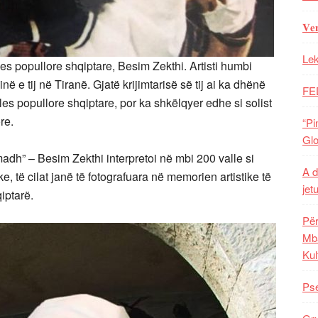
𝐕𝐞
Lek
es popullore shqiptare, Besim Zekthi. Artisti humbi
 e tij në Tiranë. Gjatë krijimtarisë së tij ai ka dhënë
FE
lles popullore shqiptare, por ka shkëlqyer edhe si solist
re.
“Pi
Glo
 madh” – Besim Zekthi interpretoi në mbi 200 valle si
A d
ke, të cilat janë të fotografuara në memorien artistike të
jet
iptarë.
Për
Mba
Kul
Pse