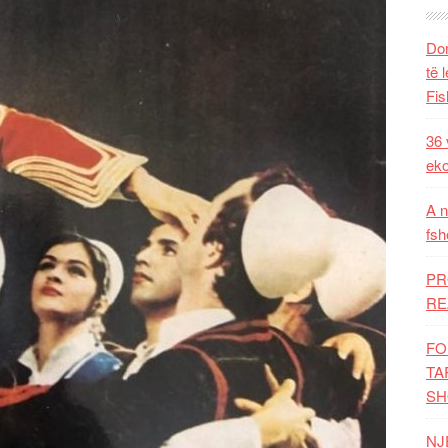
Dom
të 
Fis
36 
eko
A n
fsh
PR
RE
FO
TA
SH
NJ