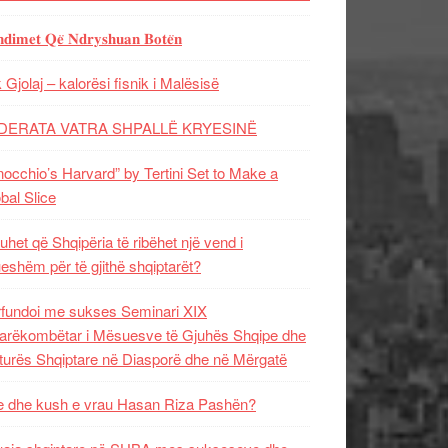
𝐝𝐢𝐦𝐞𝐭 𝐐𝐞̈ 𝐍𝐝𝐫𝐲𝐬𝐡𝐮𝐚𝐧 𝐁𝐨𝐭𝐞̈𝐧
 Gjolaj – kalorësi fisnik i Malësisë
DERATA VATRA SHPALLË KRYESINË
nocchio’s Harvard” by Tertini Set to Make a
bal Slice
uhet që Shqipëria të ribëhet një vend i
ueshëm për të gjithë shqiptarët?
fundoi me sukses Seminari XIX
rëkombëtar i Mësuesve të Gjuhës Shqipe dhe
turës Shqiptare në Diasporë dhe në Mërgatë
 dhe kush e vrau Hasan Riza Pashën?