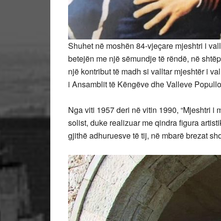
Shuhet në moshën 84-vjeçare mjeshtri i vall
betejën me një sëmundje të rëndë, në shtëpinë
një kontribut të madh si valltar mjeshtër i va
i Ansamblit të Këngëve dhe Valleve Popullo
Nga viti 1957 deri në vitin 1990, “Mjeshtri i
solist, duke realizuar me qindra figura artisti
gjithë adhuruesve të tij, në mbarë brezat shq