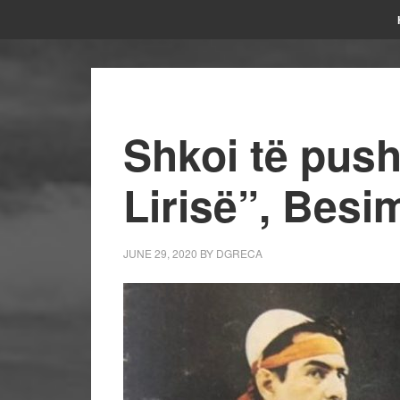
Shkoi të push
Lirisë”, Besi
JUNE 29, 2020
BY
DGRECA