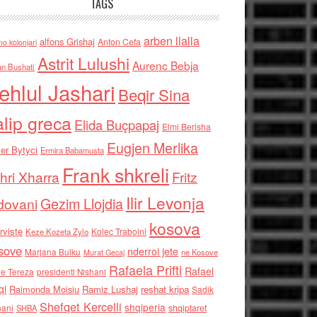
TAGS
arben llalla
alfons Grishaj
Anton Cefa
no kolonjari
Astrit Lulushi
Aurenc Bebja
an Bushati
ehlul Jashari
Beqir Sina
alip greca
Elida Buçpapaj
Elmi Berisha
Eugjen Merlika
er Bytyci
Ermira Babamusta
Frank shkreli
hri Xharra
Fritz
Ilir Levonja
Gezim Llojdia
dovani
kosova
rviste
Kolec Traboini
Keze Kozeta Zylo
sove
nderroi jete
Marjana Bulku
ne Kosove
Murat Gecaj
Rafaela Prifti
Rafael
e Tereza
presidenti Nishani
qi
Raimonda Moisiu
Ramiz Lushaj
reshat kripa
Sadik
Shefqet Kercelli
shqiperia
hani
shqiptaret
SHBA