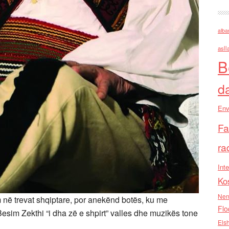
alba
asll
B
d
Env
Fa
ra
Inte
Ko
Nen
m në trevat shqiptare, por anekënd botës, ku me
Flo
sim Zekthi “i dha zë e shpirt” valles dhe muzikës tone
Els