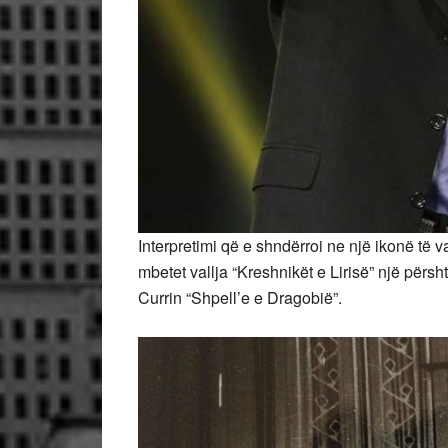
Interpretimi që e shndërroi ne një ikonë të
mbetet vallja “Kreshnikët e Lirisë” një përs
Currin “Shpell’e e Dragobië”.