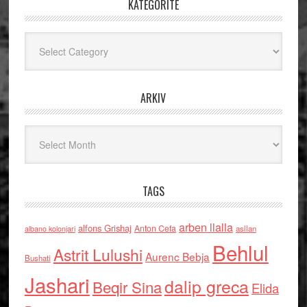
KATEGORITË
Kategoritë
ARKIV
Arkiv
TAGS
arben llalla
alfons Grishaj
Anton Cefa
asllan
albano kolonjari
Behlul
Astrit Lulushi
Aurenc Bebja
Bushati
Jashari
dalip greca
Beqir Sina
Elida