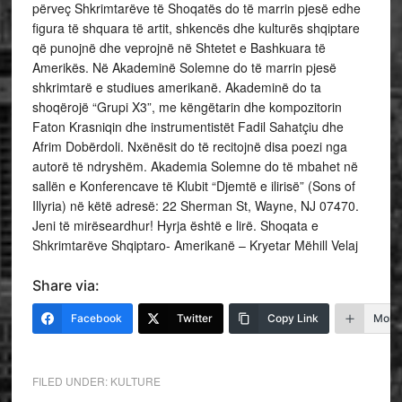
përveç Shkrimtarëve të Shoqatës do të marrin pjesë edhe
figura të shquara të artit, shkencës dhe kulturës shqiptare
që punojnë dhe veprojnë në Shtetet e Bashkuara të
Amerikës. Në Akademinë Solemne do të marrin pjesë
shkrimtarë e studiues amerikanë. Akademinë do ta
shoqërojë “Grupi X3”, me këngëtarin dhe kompozitorin
Faton Krasniqin dhe instrumentistët Fadil Sahatçiu dhe
Afrim Dobërdoli. Nxënësit do të recitojnë disa poezi nga
autorë të ndryshëm. Akademia Solemne do të mbahet në
sallën e Konferencave të Klubit “Djemtë e ilirisë” (Sons of
Illyria) në këtë adresë: 22 Sherman St, Wayne, NJ 07470.
Jeni të mirëseardhur! Hyrja është e lirë. Shoqata e
Shkrimtarëve Shqiptaro- Amerikanë – Kryetar Mëhill Velaj
Share via:
Facebook
Twitter
Copy Link
More
FILED UNDER:
KULTURE