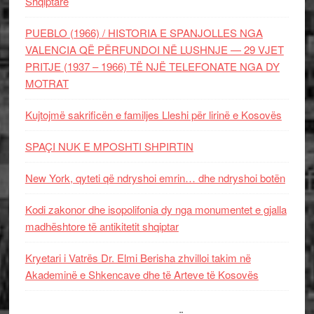
Shqiptare
PUEBLO (1966) / HISTORIA E SPANJOLLES NGA
VALENCIA QË PËRFUNDOI NË LUSHNJE — 29 VJET
PRITJE (1937 – 1966) TË NJË TELEFONATE NGA DY
MOTRAT
Kujtojmë sakrificën e familjes Lleshi për lirinë e Kosovës
SPAÇI NUK E MPOSHTI SHPIRTIN
New York, qyteti që ndryshoi emrin… dhe ndryshoi botën
Kodi zakonor dhe isopolifonia dy nga monumentet e gjalla
madhështore të antikitetit shqiptar
Kryetari i Vatrës Dr. Elmi Berisha zhvilloi takim në
Akademinë e Shkencave dhe të Arteve të Kosovës