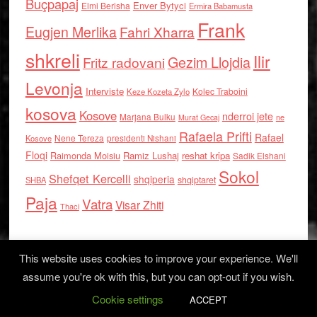
Buçpapaj
Enver Bytyci
Elmi Berisha
Ermira Babamusta
Frank
Eugjen Merlika
Fahri Xharra
shkreli
Ilir
Gezim Llojdia
Fritz radovani
Levonja
Interviste
Kolec Traboini
Keze Kozeta Zylo
kosova
Kosove
nderroi jete
Marjana Bulku
ne
Murat Gecaj
Rafaela Prifti
Rafael
Nene Tereza
Kosove
presidenti Nishani
Floqi
Raimonda Moisiu
Ramiz Lushaj
reshat kripa
Sadik Elshani
Sokol
Shefqet Kercelli
shqiperia
shqiptaret
SHBA
Paja
Vatra
Visar Zhiti
Thaci
This website uses cookies to improve your experience. We'll
assume you're ok with this, but you can opt-out if you wish.
Cookie settings
Log in
ACCEPT