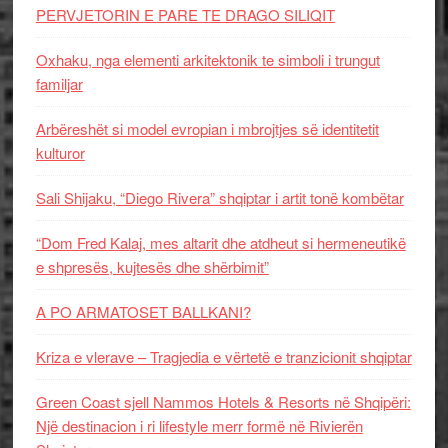
PERVJETORIN E PARE TE DRAGO SILIQIT
Oxhaku, nga elementi arkitektonik te simboli i trungut
familjar
Arbëreshët si model evropian i mbrojtjes së identitetit
kulturor
Sali Shijaku, “Diego Rivera” shqiptar i artit tonë kombëtar
“Dom Fred Kalaj, mes altarit dhe atdheut si hermeneutikë
e shpresës, kujtesës dhe shërbimit”
A PO ARMATOSET BALLKANI?
Kriza e vlerave – Tragjedia e vërtetë e tranzicionit shqiptar
Green Coast sjell Nammos Hotels & Resorts në Shqipëri:
Një destinacion i ri lifestyle merr formë në Rivierën