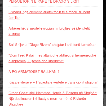
PERVJETORIN E PARE TE DRAGO SILIQIT
Oxhaku, nga elementi arkitektonik te simboli i trungut
familjar
Arbëreshët si model evropian i mbrojtjes së identitetit
kulturor
Sali Shijaku, “Diego Rivera” shqiptar i artit tonë kombëtar
“Dom Fred Kalaj, mes altarit dhe atdheut si hermeneutikë
e shpresës, kujtesës dhe shërbimit”
A PO ARMATOSET BALLKANI?
Kriza e vlerave – Tragjedia e vërtetë e tranzicionit shqiptar
Green Coast sjell Nammos Hotels & Resorts në Shqipëri:
Një destinacion i ri lifestyle merr formë në Rivierën
Shqiptare