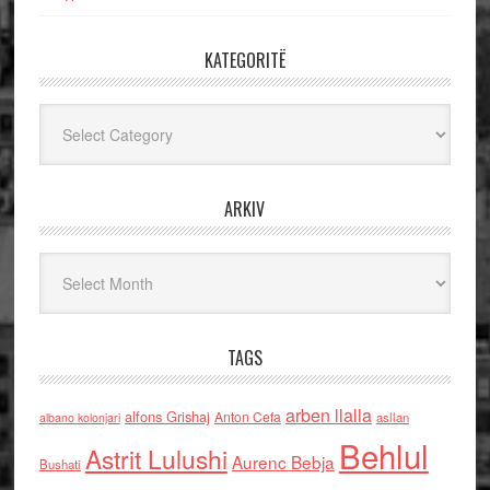
KATEGORITË
Kategoritë
ARKIV
Arkiv
TAGS
arben llalla
alfons Grishaj
Anton Cefa
asllan
albano kolonjari
Behlul
Astrit Lulushi
Aurenc Bebja
Bushati