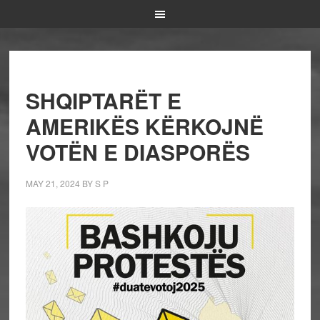
SHQIPTARËT E
AMERIKËS KËRKOJNË
VOTËN E DIASPORËS
MAY 21, 2024
BY
S P