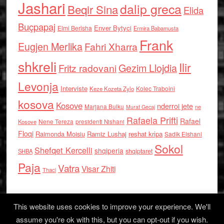
Jashari
dalip greca
Beqir Sina
Elida
Buçpapaj
Enver Bytyci
Elmi Berisha
Ermira Babamusta
Frank
Eugjen Merlika
Fahri Xharra
shkreli
Ilir
Gezim Llojdia
Fritz radovani
Levonja
Interviste
Kolec Traboini
Keze Kozeta Zylo
kosova
Kosove
nderroi jete
Marjana Bulku
ne
Murat Gecaj
Rafaela Prifti
Rafael
Nene Tereza
Kosove
presidenti Nishani
Floqi
Raimonda Moisiu
Ramiz Lushaj
reshat kripa
Sadik Elshani
Sokol
Shefqet Kercelli
shqiperia
shqiptaret
SHBA
Paja
Vatra
Visar Zhiti
Thaci
This website uses cookies to improve your experience. We'll
assume you're ok with this, but you can opt-out if you wish.