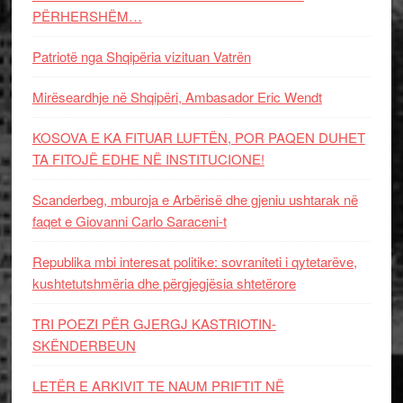
PËRHERSHËM…
Patriotë nga Shqipëria vizituan Vatrën
Mirëseardhje në Shqipëri, Ambasador Eric Wendt
KOSOVA E KA FITUAR LUFTËN, POR PAQEN DUHET
TA FITOJË EDHE NË INSTITUCIONE!
Scanderbeg, mburoja e Arbërisë dhe gjeniu ushtarak në
faqet e Giovanni Carlo Saraceni-t
Republika mbi interesat politike: sovraniteti i qytetarëve,
kushtetutshmëria dhe përgjegjësia shtetërore
TRI POEZI PËR GJERGJ KASTRIOTIN-
SKËNDERBEUN
LETËR E ARKIVIT TE NAUM PRIFTIT NË