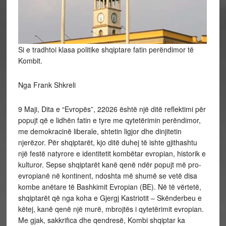
Si e tradhtoi klasa politike shqiptare fatin perëndimor të
Kombit.
Nga Frank Shkreli
9 Maji, Dita e “Evropës”, 22026 është një ditë reflektimi për
popujt që e lidhën fatin e tyre me qytetërimin perëndimor,
me demokracinë liberale, shtetin ligjor dhe dinjitetin
njerëzor. Për shqiptarët, kjo ditë duhej të ishte gjithashtu
një festë natyrore e identitetit kombëtar evropian, historik e
kulturor. Sepse shqiptarët kanë qenë ndër popujt më pro-
evropianë në kontinent, ndoshta më shumë se vetë disa
kombe anëtare të Bashkimit Evropian (BE). Në të vërtetë,
shqiptarët që nga koha e Gjergj Kastriotit – Skënderbeu e
këtej, kanë qenë një murë, mbrojtës i qytetërimit evropian.
Me gjak, sakkrifica dhe qendresë, Kombi shqiptar ka