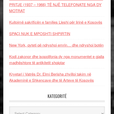
PRITJE (1937 – 1966) TË NJË TELEFONATE NGA DY
MOTRAT
Kujtojmë sakrificën e familjes Lleshi për lirinë e Kosovës
SPAÇI NUK E MPOSHTI SHPIRTIN
New York, qyteti që ndryshoi emrin… dhe ndryshoi botën
Kodi zakonor dhe isopolifonia dy nga monumentet e gjalla
madhështore të antikitetit shqiptar
Kryetari i Vatrës Dr. Elmi Berisha zhvilloi takim në
Akademinë e Shkencave dhe të Arteve të Kosovës
KATEGORITË
Kategoritë