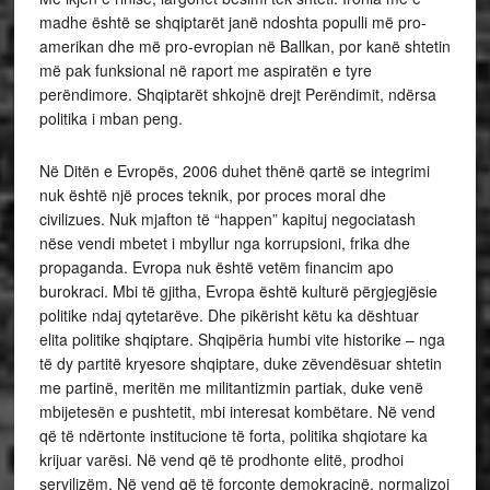
madhe është se shqiptarët janë ndoshta populli më pro-
amerikan dhe më pro-evropian në Ballkan, por kanë shtetin
më pak funksional në raport me aspiratën e tyre
perëndimore. Shqiptarët shkojnë drejt Perëndimit, ndërsa
politika i mban peng.
Në Ditën e Evropës, 2006 duhet thënë qartë se integrimi
nuk është një proces teknik, por proces moral dhe
civilizues. Nuk mjafton të “happen” kapituj negociatash
nëse vendi mbetet i mbyllur nga korrupsioni, frika dhe
propaganda. Evropa nuk është vetëm financim apo
burokraci. Mbi të gjitha, Evropa është kulturë përgjegjësie
politike ndaj qytetarëve. Dhe pikërisht këtu ka dështuar
elita politike shqiptare. Shqipëria humbi vite historike – nga
të dy partitë kryesore shqiptare, duke zëvendësuar shtetin
me partinë, meritën me militantizmin partiak, duke venë
mbijetesën e pushtetit, mbi interesat kombëtare. Në vend
që të ndërtonte institucione të forta, politika shqiotare ka
krijuar varësi. Në vend që të prodhonte elitë, prodhoi
servilizëm. Në vend që të forconte demokracinë, normalizoi