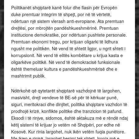
Politikanët shqiptarë kanë folur dhe flasin për Evropën
duke premtuar integrim të shpejt, por në të vërtetë,
ndërtuan një sistem vlerash anti-evropiane. Ata premtuan
drejtësi, por mbrojtën pandëshkueshmërinë. Premtuan
institucione demokratike, por ndërtuan pushtete personale.
Premtuan ekonomi tregu, por krijuan oligarki të lidhura
ngusht me politikën. Në vend të shtetit ligjor, u ngrit shteti i
korrupsionit. Në vend të elitës kombëtare u krijua kasta e
oligarkëve politikë. Në vend të demokracisë funksionale
është themeluar kultura e pandëshkueshmërisë dhe e
mashtrimit publik.
Ndërkohë që qytetarët shqiptarë vazhdojnë të largohen,
masivisht, drejt vendeve të BE-së për të kërkuar punë,
siguri, meritokraci dhe dinjitet, politika shqiptare vazhdon të
prodhojë krizë, konflikte politike dhe tranzicion të pafund.
Eksodi i të rinjve, sidomos, është aktakuza më e rëndë ndaj
këtij sistemi të krijuar jo vetëm në Shqipëri, por edhe në
Kosovë. Kur rinia largohet, nuk ikën vetëm fuqia punëtore.
Me ikjen e rinisë, largohet besimi tek shteti. Ironia më e