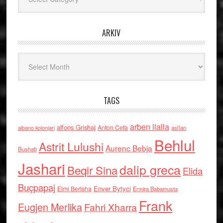
ARKIV
Arkiv
TAGS
arben llalla
alfons Grishaj
Anton Cefa
asllan
albano kolonjari
Behlul
Astrit Lulushi
Aurenc Bebja
Bushati
Jashari
dalip greca
Beqir Sina
Elida
Buçpapaj
Enver Bytyci
Elmi Berisha
Ermira Babamusta
Frank
Eugjen Merlika
Fahri Xharra