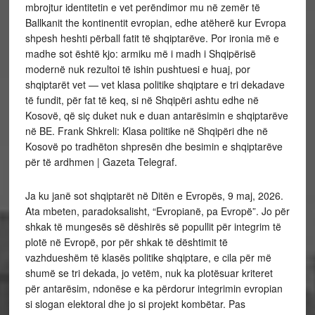
mbrojtur identitetin e vet perëndimor mu në zemër të
Ballkanit the kontinentit evropian, edhe atëherë kur Evropa
shpesh heshti përball fatit të shqiptarëve. Por ironia më e
madhe sot është kjo: armiku më i madh i Shqipërisë
modernë nuk rezultoi të ishin pushtuesi e huaj, por
shqiptarët vet — vet klasa politike shqiptare e tri dekadave
të fundit, për fat të keq, si në Shqipëri ashtu edhe në
Kosovë, që siç duket nuk e duan antarësimin e shqiptarëve
në BE. Frank Shkreli: Klasa politike në Shqipëri dhe në
Kosovë po tradhëton shpresën dhe besimin e shqiptarëve
për të ardhmen | Gazeta Telegraf.
Ja ku janë sot shqiptarët në Ditën e Evropës, 9 maj, 2026.
Ata mbeten, paradoksalisht, “Evropianë, pa Evropë”. Jo për
shkak të mungesës së dëshirës së popullit për integrim të
plotë në Evropë, por për shkak të dështimit të
vazhdueshëm të klasës politike shqiptare, e cila për më
shumë se tri dekada, jo vetëm, nuk ka plotësuar kriteret
për antarësim, ndonëse e ka përdorur integrimin evropian
si slogan elektoral dhe jo si projekt kombëtar. Pas