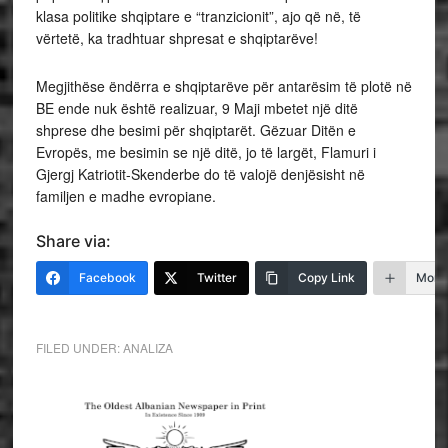
klasa politike shqiptare e “tranzicionit”, ajo që në, të
vërtetë, ka tradhtuar shpresat e shqiptarëve!
Megjithëse ëndërra e shqiptarëve për antarësim të plotë në
BE ende nuk është realizuar, 9 Maji mbetet një ditë
shprese dhe besimi për shqiptarët. Gëzuar Ditën e
Evropës, me besimin se një ditë, jo të largët, Flamuri i
Gjergj Katriotit-Skenderbe do të valojë denjësisht në
familjen e madhe evropiane.
Share via:
Facebook
Twitter
Copy Link
More
FILED UNDER:
ANALIZA