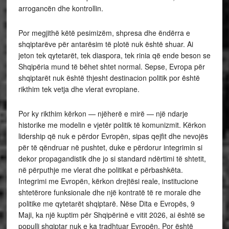
arrogancën dhe kontrollin.
Por megjithë këtë pesimizëm, shpresa dhe ëndërra e
shqiptarëve për antarësim të plotë nuk është shuar. Ai
jeton tek qytetarët, tek diaspora, tek rinia që ende beson se
Shqipëria mund të bëhet shtet normal. Sepse, Evropa për
shqiptarët nuk është thjesht destinacion politik por është
rikthim tek vetja dhe vlerat evropiane.
Por ky rikthim kërkon — njëherë e mirë — një ndarje
historike me modelin e vjetër politik të komunizmit. Kërkon
lidership që nuk e përdor Evropën, sipas qejfit dhe nevojës
për të qëndruar në pushtet, duke e përdorur integrimin si
dekor propagandistik dhe jo si standard ndërtimi të shtetit,
në përputhje me vlerat dhe politikat e përbashkëta.
Integrimi me Evropën, kërkon drejtësi reale, institucione
shtetërore funksionale dhe një kontratë të re morale dhe
politike me qytetarët shqiptarë. Nëse Dita e Evropës, 9
Maji, ka një kuptim për Shqipërinë e vitit 2026, ai është se
populli shqiptar nuk e ka tradhtuar Evropën. Por është