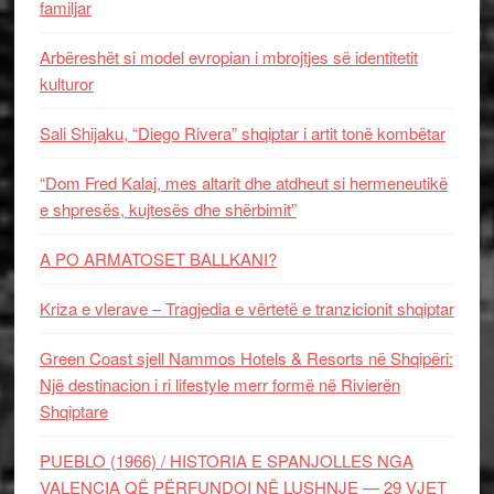
familjar
Arbëreshët si model evropian i mbrojtjes së identitetit
kulturor
Sali Shijaku, “Diego Rivera” shqiptar i artit tonë kombëtar
“Dom Fred Kalaj, mes altarit dhe atdheut si hermeneutikë
e shpresës, kujtesës dhe shërbimit”
A PO ARMATOSET BALLKANI?
Kriza e vlerave – Tragjedia e vërtetë e tranzicionit shqiptar
Green Coast sjell Nammos Hotels & Resorts në Shqipëri:
Një destinacion i ri lifestyle merr formë në Rivierën
Shqiptare
PUEBLO (1966) / HISTORIA E SPANJOLLES NGA
VALENCIA QË PËRFUNDOI NË LUSHNJE — 29 VJET