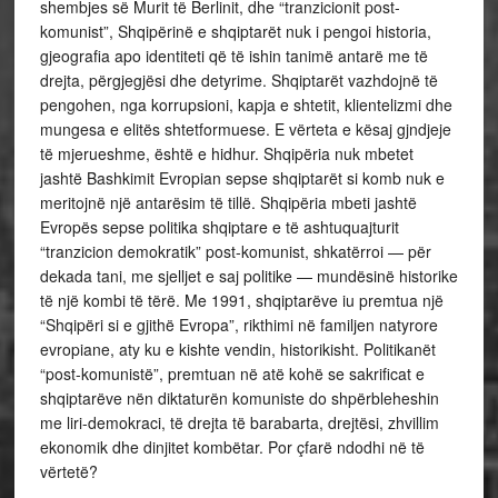
shembjes së Murit të Berlinit, dhe “tranzicionit post-
komunist”, Shqipërinë e shqiptarët nuk i pengoi historia,
gjeografia apo identiteti që të ishin tanimë antarë me të
drejta, përgjegjësi dhe detyrime. Shqiptarët vazhdojnë të
pengohen, nga korrupsioni, kapja e shtetit, klientelizmi dhe
mungesa e elitës shtetformuese. E vërteta e kësaj gjndjeje
të mjerueshme, është e hidhur. Shqipëria nuk mbetet
jashtë Bashkimit Evropian sepse shqiptarët si komb nuk e
meritojnë një antarësim të tillë. Shqipëria mbeti jashtë
Evropës sepse politika shqiptare e të ashtuquajturit
“tranzicion demokratik” post-komunist, shkatërroi — për
dekada tani, me sjelljet e saj politike — mundësinë historike
të një kombi të tërë. Me 1991, shqiptarëve iu premtua një
“Shqipëri si e gjithë Evropa”, rikthimi në familjen natyrore
evropiane, aty ku e kishte vendin, historikisht. Politikanët
“post-komunistë”, premtuan në atë kohë se sakrificat e
shqiptarëve nën diktaturën komuniste do shpërbleheshin
me liri-demokraci, të drejta të barabarta, drejtësi, zhvillim
ekonomik dhe dinjitet kombëtar. Por çfarë ndodhi në të
vërtetë?