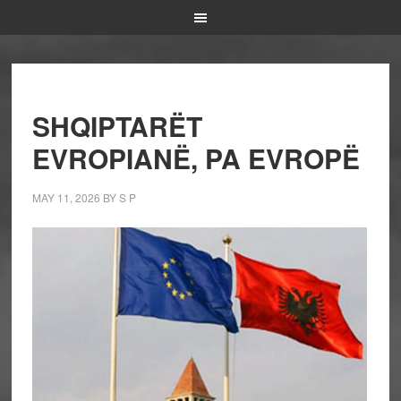
SHQIPTARËT
EVROPIANË, PA EVROPË
MAY 11, 2026
BY
S P