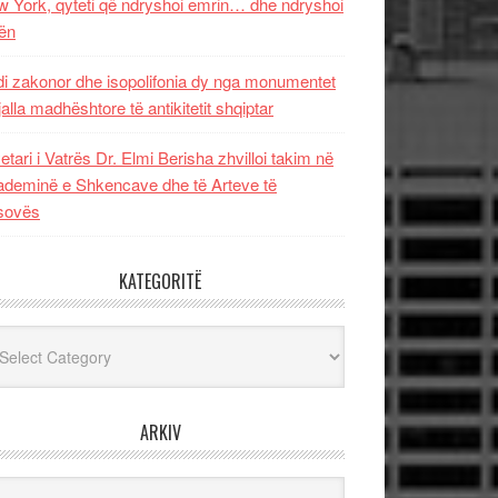
 York, qyteti që ndryshoi emrin… dhe ndryshoi
ën
i zakonor dhe isopolifonia dy nga monumentet
jalla madhështore të antikitetit shqiptar
etari i Vatrës Dr. Elmi Berisha zhvilloi takim në
deminë e Shkencave dhe të Arteve të
sovës
KATEGORITË
egoritë
ARKIV
iv