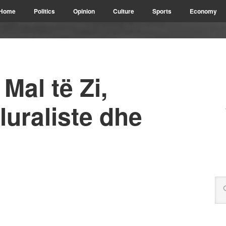
Home
Politics
Opinion
Culture
Sports
Economy
Mal të Zi,
luraliste dhe