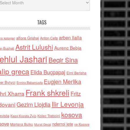
TAGS
arben llalla
alfons Grishaj
Anton Cefa
no kolonjari
Astrit Lulushi
Aurenc Bebja
an Bushati
ehlul Jashari
Beqir Sina
alip greca
Elida Buçpapaj
Elmi Berisha
Eugjen Merlika
er Bytyci
Ermira Babamusta
Frank shkreli
hri Xharra
Fritz
Ilir Levonja
Gezim Llojdia
dovani
kosova
rviste
Kolec Traboini
Keze Kozeta Zylo
sove
nderroi jete
Marjana Bulku
ne Kosove
Murat Gecaj