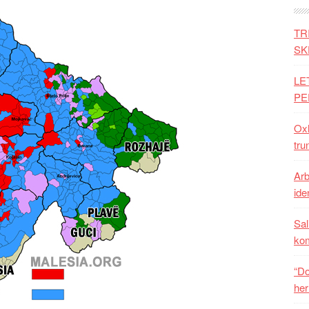
TR
SK
LE
PE
Oxh
tru
Arb
iden
Sal
ko
“Do
her