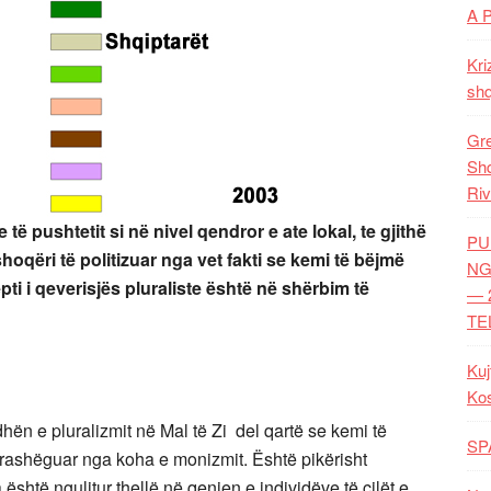
A 
Kri
shq
Gre
Shq
Riv
ë pushtetit si në nivel qendror e ate lokal, te gjithë
PU
oqëri të politizuar nga vet fakti se kemi të bëjmë
NG
ti i qeverisjës pluraliste është në shërbim të
— 
TE
Kuj
Ko
hën e pluralizmit në Mal të Zi del qartë se kemi të
SP
trashëguar nga koha e monizmit. Është pikërisht
është ngulitur thellë në qenien e individëve të cilët e