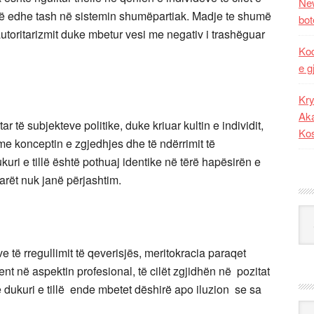
New
llë edhe tash në sistemin shumëpartiak. Madje te shumë
bot
utoritarizmit duke mbetur vesi me negativ i trashëguar
Kod
e g
Kry
Aka
ar të subjekteve politike, duke kriuar kultin e individit,
Ko
e konceptin e zgjedhjes dhe të ndërrimit të
ri e tillë është pothuaj identike në tërë hapësirën e
tarët nuk janë përjashtim.
Kat
të rregullimit të qeverisjës, meritokracia paraqet
t në aspektin profesional, të cilët zgjidhën në pozitat
ë dukuri e tillë ende mbetet dëshirë apo iluzion se sa
Ark