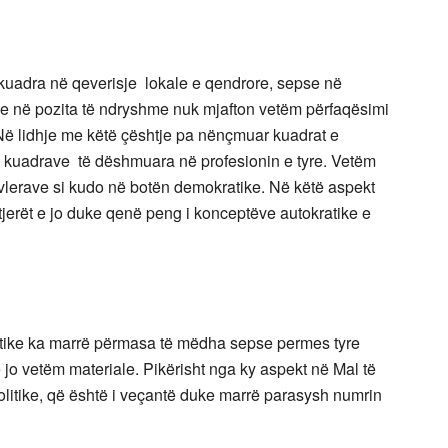
kuadra në qeverisje lokale e qendrore, sepse në
e në pozita të ndryshme nuk mjafton vetëm përfaqësimi
 Në lidhje me këtë çështje pa nënçmuar kuadrat e
ë kuadrave të dëshmuara në profesionin e tyre. Vetëm
 vlerave si kudo në botën demokratike. Në këtë aspekt
jerët e jo duke qenë peng i konceptëve autokratike e
olitike ka marrë përmasa të mëdha sepse permes tyre
 jo vetëm materiale. Pikërisht nga ky aspekt në Mal të
politike, që është i veçantë duke marrë parasysh numrin