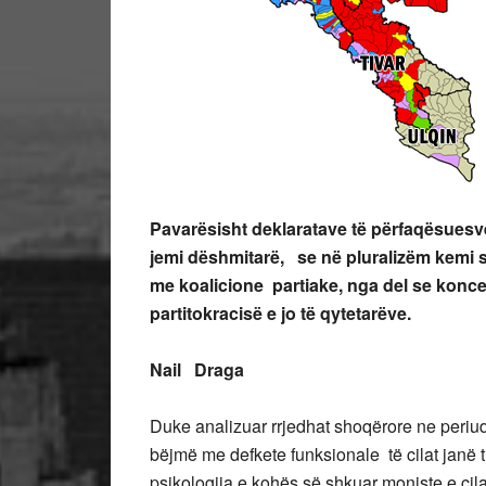
Pavarësisht deklaratave të përfaqësuesve t
jemi dëshmitarë, se në pluralizëm kemi sh
me koalicione partiake, nga del se koncep
partitokracisë e jo të qytetarëve.
Nail Draga
Duke analizuar rrjedhat shoqërore ne periud
bëjmë me defkete funksionale të cilat janë 
psikologjia e kohës së shkuar moniste e cila 