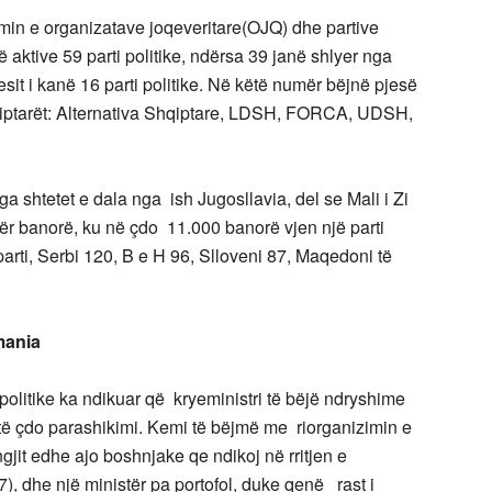
imin e organizatave joqeveritare(OJQ) dhe partive
anë aktive 59 parti politike, ndërsa 39 janë shlyer nga
it i kanë 16 parti politike. Në këtë numër bëjnë pjesë
hqiptarët: Alternativa Shqiptare, LDSH, FORCA, UDSH,
 shtetet e dala nga ish Jugosllavia, del se Mali i Zi
për banorë, ku në çdo 11.000 banorë vjen një parti
parti, Serbi 120, B e H 96, Slloveni 87, Maqedoni të
mania
e politike ka ndikuar që kryeministri të bëjë ndryshime
htë çdo parashikimi. Kemi të bëjmë me riorganizimin e
jit edhe ajo boshnjake qe ndikoj në rritjen e
), dhe një ministër pa portofol, duke qenë rast i