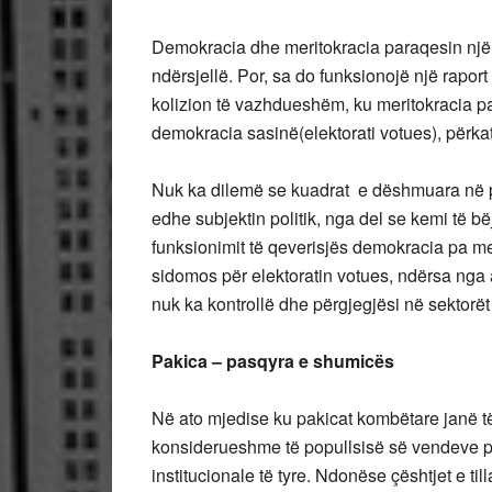
Demokracia dhe meritokracia paraqesin një 
ndërsjellë. Por, sa do funksionojë një raport
kolizion të vazhdueshëm, ku meritokracia p
demokracia sasinë(elektorati votues), përka
Nuk ka dilemë se kuadrat e dëshmuara në p
edhe subjektin politik, nga del se kemi të bë
funksionimit të qeverisjës demokracia pa me
sidomos për elektoratin votues, ndërsa nga a
nuk ka kontrollë dhe përgjegjësi në sektorët
Pakica – pasqyra e shumicës
Në ato mjedise ku pakicat kombëtare janë 
konsiderueshme të popullsisë së vendeve pë
institucionale të tyre. Ndonëse çështjet e ti