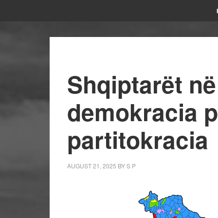
Shqiptarët në 
demokracia p
partitokracia
AUGUST 21, 2025
BY
S P