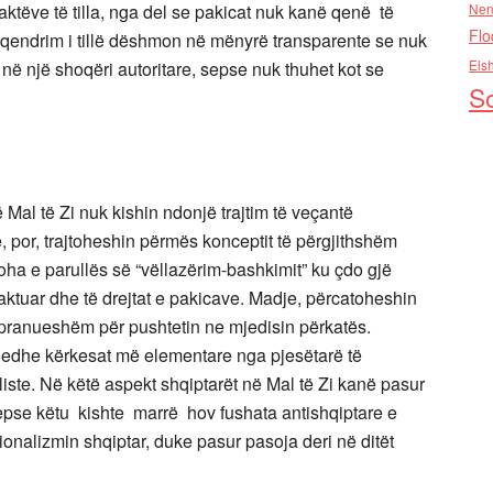
aktëve të tilla, nga del se pakicat nuk kanë qenë të
Nen
Flo
 qendrim i tillë dëshmon në mënyrë transparente se nuk
Els
 në një shoqëri autoritare, sepse nuk thuhet kot se
So
al të Zi nuk kishin ndonjë trajtim të veçantë
, por, trajtoheshin përmës konceptit të përgjithshëm
 koha e parullës së “vëllazërim-bashkimit” ku çdo gjë
aktuar dhe të drejtat e pakicave. Madje, përcatoheshin
 pranueshëm për pushtetin ne mjedisin përkatës.
 edhe kërkesat më elementare nga pjesëtarë të
ste. Në këtë aspekt shqiptarët në Mal të Zi kanë pasur
sepse këtu kishte marrë hov fushata antishqiptare e
ionalizmin shqiptar, duke pasur pasoja deri në ditët