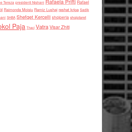
Rafaela Prifti
Rafael
e Tereza
presidenti Nishani
qi
Raimonda Moisiu
Ramiz Lushaj
reshat kripa
Sadik
Shefqet Kercelli
shqiperia
hani
shqiptaret
SHBA
kol Paja
Vatra
Visar Zhiti
Thaci