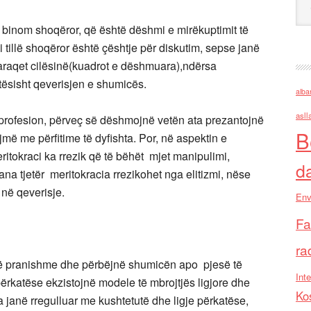
binom shoqëror, që është dëshmi e mirëkuptimit të
 i tillë shoqëror është çështje për diskutim, sepse janë
araqet cilësinë(kuadrot e dëshmuara),ndërsa
tësisht qeverisjen e shumicës.
alba
asll
rofesion, përveç së dëshmojnë vetën ata prezantojnë
B
jmë me përfitime të dyfishta. Por, në aspektin e
ritokraci ka rrezik që të bëhët mjet manipulimi,
d
na tjetër meritokracia rrezikohet nga elitizmi, nëse
 në qeverisje.
Env
Fa
ra
të pranishme dhe përbëjnë shumicën apo pjesë të
Inte
rkatëse ekzistojnë modele të mbrojtjës ligjore dhe
Ko
lla janë rregulluar me kushtetutë dhe ligje përkatëse,