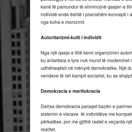
kanë të pamundur të eliminojnë qasjen e ti
individë ende është i pranishëm koncepti i a
nga koha e monizmit.
Autoritarizmi-kulti i individit
Nga një qasje e tillë kemi organizimin autorit
ku antarësia e tyre nuk mund të moderohet m
udhëheqësit në mënyrë demokratike. Një duku
vendeve të ish kampit socialist, ku as shqip
Demokracia e meritokracia
Derisa demokracia paraqet bazën e parimeve 
sistemin e vlerave të individëve me kompeten
përkatëse, por me gjithë rastet e veçanta nj
realitet.