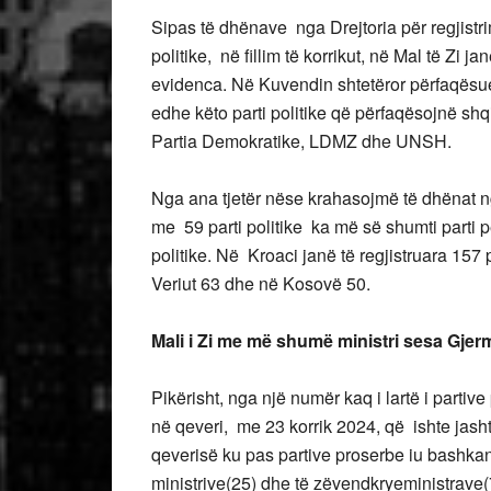
Sipas të dhënave nga Drejtoria për regjistr
politike, në fillim të korrikut, në Mal të Zi j
evidenca. Në Kuvendin shtetëror përfaqësues
edhe këto parti politike që përfaqësojnë s
Partia Demokratike, LDMZ dhe UNSH.
Nga ana tjetër nëse krahasojmë të dhënat nga
me 59 parti politike ka më së shumti parti 
politike. Në Kroaci janë të regjistruara 157 
Veriut 63 dhe në Kosovë 50.
Mali i Zi me më shumë ministri sesa Gjer
Pikërisht, nga një numër kaq i lartë i partiv
në qeveri, me 23 korrik 2024, që ishte jas
qeverisë ku pas partive proserbe iu bashkang
ministrive(25) dhe të zëvendkryeministrave(7