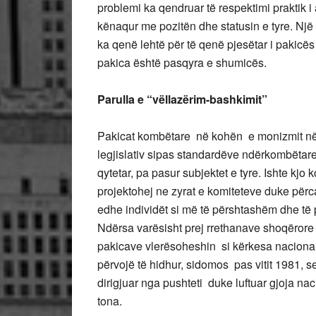
problemi ka qendruar të respektimi praktik i 
kënaqur me pozitën dhe statusin e tyre. Një
ka qenë lehtë për të qenë pjesëtar i pakicës
pakica është pasqyra e shumicës.
Parulla e “vëllazërim-bashkimit”
Pakicat kombëtare në kohën e monizmit në M
legjislativ sipas standardëve ndërkombëtare
qytetar, pa pasur subjektet e tyre. Ishte kjo
projektohej ne zyrat e komiteteve duke përc
edhe individët si më të përshtashëm dhe të
Ndërsa varësisht prej rrethanave shoqërore
pakicave vlerësoheshin si kërkesa nacionali
përvojë të hidhur, sidomos pas vitit 1981, 
dirigjuar nga pushteti duke luftuar gjoja nac
tona.