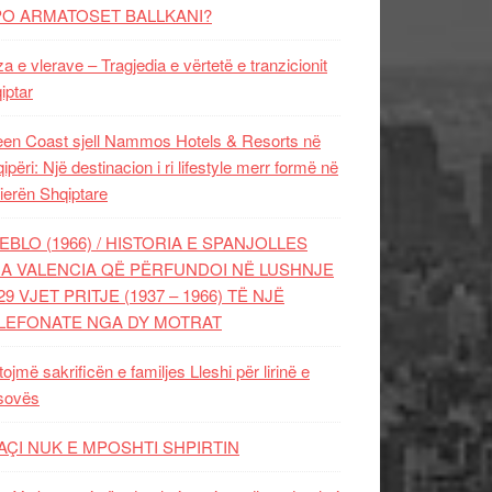
PO ARMATOSET BALLKANI?
za e vlerave – Tragjedia e vërtetë e tranzicionit
iptar
en Coast sjell Nammos Hotels & Resorts në
ipëri: Një destinacion i ri lifestyle merr formë në
ierën Shqiptare
EBLO (1966) / HISTORIA E SPANJOLLES
A VALENCIA QË PËRFUNDOI NË LUSHNJE
29 VJET PRITJE (1937 – 1966) TË NJË
LEFONATE NGA DY MOTRAT
tojmë sakrificën e familjes Lleshi për lirinë e
sovës
AÇI NUK E MPOSHTI SHPIRTIN