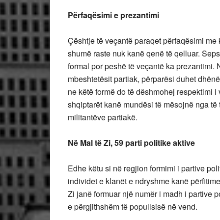
Përfaqësimi e prezantimi
Çështje të veçantë paraqet përfaqësimi me 
shumë raste nuk kanë qenë të qelluar. Seps
formal por peshë të veçantë ka prezantimi.
mbeshtetësit partiak, përparësi duhet dhën
ne këtë formë do të dëshmohej respektimi i
shqiptarët kanë mundësi të mësojnë nga të t
militantëve partiakë.
Në Mal të Zi, 59 parti politike aktive
Edhe këtu si në regjion formimi i partive p
individet e klanët e ndryshme kanë përfitime
Zi janë formuar një numër i madh i partive 
e përgjithshëm të popullsisë në vend.