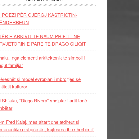
I POEZI PËR GJERGJ KASTRIOTIN-
ËNDERBEUN
TËR E ARKIVIT TE NAUM PRIFTIT NË
RVJETORIN E PARE TE DRAGO SILIQIT
aku, nga elementi arkitektonik te simboli i
ngut familjar
ëreshët si model evropian i mbrojtjes së
titetit kulturor
i Shijaku, “Diego Rivera” shqiptar i artit tonë
mbëtar
m Fred Kalaj, mes altarit dhe atdheut si
meneutikë e shpresës, kujtesës dhe shërbimit”