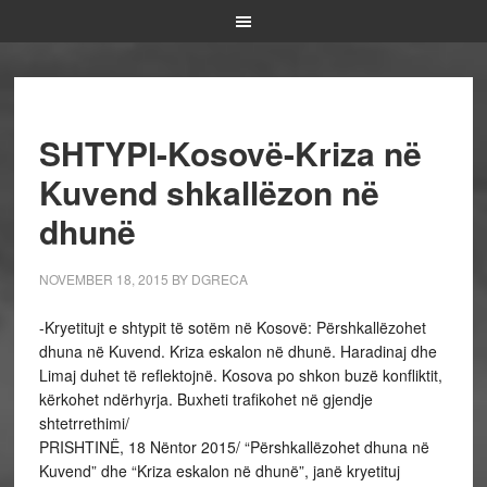
SHTYPI-Kosovë-Kriza në
Kuvend shkallëzon në
dhunë
NOVEMBER 18, 2015
BY
DGRECA
-Kryetitujt e shtypit të sotëm në Kosovë: Përshkallëzohet
dhuna në Kuvend. Kriza eskalon në dhunë. Haradinaj dhe
Limaj duhet të reflektojnë. Kosova po shkon buzë konfliktit,
kërkohet ndërhyrja. Buxheti trafikohet në gjendje
shtetrrethimi/
PRISHTINË, 18 Nëntor 2015/ “Përshkallëzohet dhuna në
Kuvend” dhe “Kriza eskalon në dhunë”, janë kryetituj