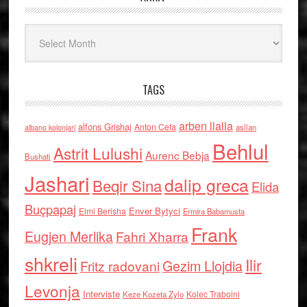
Arkiv
TAGS
arben llalla
alfons Grishaj
Anton Cefa
asllan
albano kolonjari
Behlul
Astrit Lulushi
Aurenc Bebja
Bushati
Jashari
dalip greca
Beqir Sina
Elida
Buçpapaj
Enver Bytyci
Elmi Berisha
Ermira Babamusta
Frank
Eugjen Merlika
Fahri Xharra
shkreli
Ilir
Gezim Llojdia
Fritz radovani
Levonja
Interviste
Kolec Traboini
Keze Kozeta Zylo