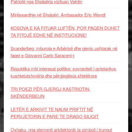
Patriotë nga Shqipëria vizituan Vatrën
Mirëseardhje në Shqipëri, Ambasador Eric Wendt
KOSOVA E KA FITUAR LUFTËN, POR PAQEN DUHET
TA FITOJË EDHE NË INSTITUCIONE!
Scanderbeg, mburoja e Arbërisë dhe gjeniu ushtarak në
faqet e Giovanni Carlo Saraceni-t
Republika mbi interesat politike: sovraniteti i qytetarëve,
kushtetutshmëria dhe përgjegjësia shtetërore
TRI POEZI PËR GJERGJ KASTRIOTIN-
SKËNDERBEUN
LETËR E ARKIVIT TE NAUM PRIFTIT NË
PERVJETORIN E PARE TE DRAGO SILIQIT
Oxhaku, nga elementi arkitektonik te simboli i trungut