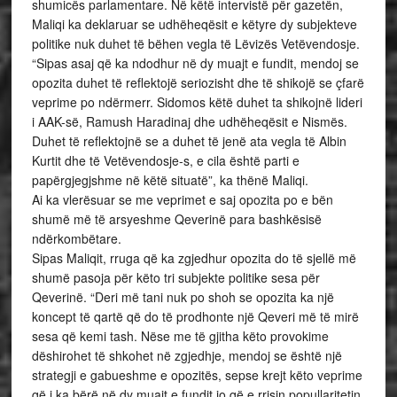
shumicës parlamentare. Në këtë intervistë për gazetën,
Maliqi ka deklaruar se udhëheqësit e këtyre dy subjekteve
politike nuk duhet të bëhen vegla të Lëvizës Vetëvendosje.
“Sipas asaj që ka ndodhur në dy muajt e fundit, mendoj se
opozita duhet të reflektojë seriozisht dhe të shikojë se çfarë
veprime po ndërmerr. Sidomos këtë duhet ta shikojnë lideri
i AAK-së, Ramush Haradinaj dhe udhëheqësit e Nismës.
Duhet të reflektojnë se a duhet të jenë ata vegla të Albin
Kurtit dhe të Vetëvendosje-s, e cila është parti e
papërgjegjshme në këtë situatë”, ka thënë Maliqi.
Ai ka vlerësuar se me veprimet e saj opozita po e bën
shumë më të arsyeshme Qeverinë para bashkësisë
ndërkombëtare.
Sipas Maliqit, rruga që ka zgjedhur opozita do të sjellë më
shumë pasoja për këto tri subjekte politike sesa për
Qeverinë. “Deri më tani nuk po shoh se opozita ka një
koncept të qartë që do të prodhonte një Qeveri më të mirë
sesa që kemi tash. Nëse me të gjitha këto provokime
dëshirohet të shkohet në zgjedhje, mendoj se është një
strategji e gabueshme e opozitës, sepse krejt këto veprime
që i ka bërë në dy muajt e fundit jo që e rrisin popullaritetin