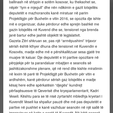
ballinash në shtypin e sotëm kosovar, ku theksohet se,
nëpër “tym e mjegull” dhe nën ndikimin e gazit lotsjellës
deputetët e mazhorancës kanë miratuar në parim
Projektligjin për Buxhetin e vitin 2016, se opozita dje ishte
më e organizuar, duke përdorur edhe sprejin bashkë me
gazin lotsjellës në Kuvend dhe se, tensionet nga brenda
janë bartur edhe jashtë objektit të legjislativit.
Gazeta Zëri shkruan se, pas një “armëpushimi” trijavor
sërish është kthyer dhuna dhe tensionet në Kuvendin e
Kosovës, madje edhe më e përshkallëzuar sesa gjatë tre
muajve të kaluar. Dje deputetët e tri partive opozitare në
përpjekje për ta parandaluar mbajtjen e seancës së
jashtëzakonshme plenare, që në rend dite kishte miratimin
në lexim të parë të Projektligjit për Buxhetin për vitin e
ardhshëm, kanë përdorur sërish gaz lotsjellës e madje
kësaj here edhe spërkatësin “djegës” kundrejt
përfaqësuesve të Qeverisë dhe kryeparlamentarit, Kadri
Veseli. Kështu para se të nisë zyrtarisht mbledhja kryetari i
Kuvendit Veseli ka shpallur pauzë dhe më pas deputetët e
partive në pushtet e kanë vazhduar seancën në një sallë të
improvizuar në katin e pestë të Kuvendit. Në këtë seancë