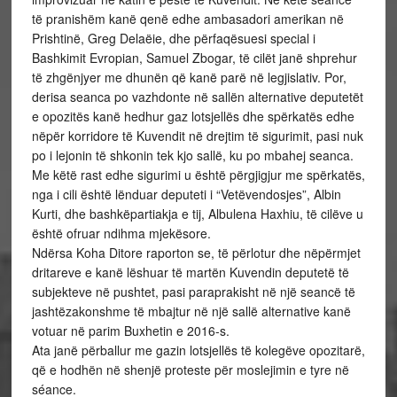
të pranishëm kanë qenë edhe ambasadori amerikan në
Prishtinë, Greg Delaëie, dhe përfaqësuesi special i
Bashkimit Evropian, Samuel Zbogar, të cilët janë shprehur
të zhgënjyer me dhunën që kanë parë në legjislativ. Por,
derisa seanca po vazhdonte në sallën alternative deputetët
e opozitës kanë hedhur gaz lotsjellës dhe spërkatës edhe
nëpër korridore të Kuvendit në drejtim të sigurimit, pasi nuk
po i lejonin të shkonin tek kjo sallë, ku po mbahej seanca.
Me këtë rast edhe sigurimi u është përgjigjur me spërkatës,
nga i cili është lënduar deputeti i “Vetëvendosjes”, Albin
Kurti, dhe bashkëpartiakja e tij, Albulena Haxhiu, të cilëve u
është ofruar ndihma mjekësore.
Ndërsa Koha Ditore raporton se, të përlotur dhe nëpërmjet
dritareve e kanë lëshuar të martën Kuvendin deputetë të
subjekteve në pushtet, pasi paraprakisht në një seancë të
jashtëzakonshme të mbajtur në një sallë alternative kanë
votuar në parim Buxhetin e 2016-s.
Ata janë përballur me gazin lotsjellës të kolegëve opozitarë,
që e hodhën në shenjë proteste për moslejimin e tyre në
séance.