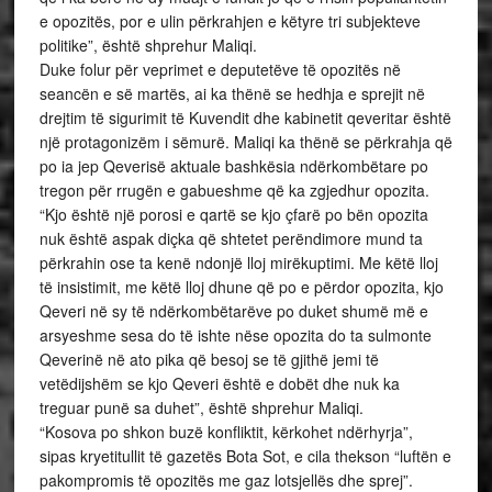
e opozitës, por e ulin përkrahjen e këtyre tri subjekteve
politike”, është shprehur Maliqi.
Duke folur për veprimet e deputetëve të opozitës në
seancën e së martës, ai ka thënë se hedhja e sprejit në
drejtim të sigurimit të Kuvendit dhe kabinetit qeveritar është
një protagonizëm i sëmurë. Maliqi ka thënë se përkrahja që
po ia jep Qeverisë aktuale bashkësia ndërkombëtare po
tregon për rrugën e gabueshme që ka zgjedhur opozita.
“Kjo është një porosi e qartë se kjo çfarë po bën opozita
nuk është aspak diçka që shtetet perëndimore mund ta
përkrahin ose ta kenë ndonjë lloj mirëkuptimi. Me këtë lloj
të insistimit, me këtë lloj dhune që po e përdor opozita, kjo
Qeveri në sy të ndërkombëtarëve po duket shumë më e
arsyeshme sesa do të ishte nëse opozita do ta sulmonte
Qeverinë në ato pika që besoj se të gjithë jemi të
vetëdijshëm se kjo Qeveri është e dobët dhe nuk ka
treguar punë sa duhet”, është shprehur Maliqi.
“Kosova po shkon buzë konfliktit, kërkohet ndërhyrja”,
sipas kryetitullit të gazetës Bota Sot, e cila thekson “luftën e
pakompromis të opozitës me gaz lotsjellës dhe sprej”.