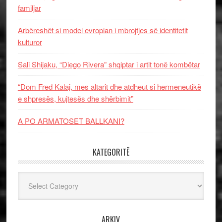
familjar
Arbëreshët si model evropian i mbrojtjes së identitetit
kulturor
Sali Shijaku, “Diego Rivera” shqiptar i artit tonë kombëtar
“Dom Fred Kalaj, mes altarit dhe atdheut si hermeneutikë
e shpresës, kujtesës dhe shërbimit”
A PO ARMATOSET BALLKANI?
KATEGORITË
Kategoritë
ARKIV