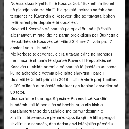
Ndërsa sipas kryetitullit të Kosova Sot, “Buxheti trafikohet
në gjendje shtetrrethimi”. Kjo gazetë thekson se “shtohen
tensionet në Kuvendin e Kosovës” dhe se “gjykata lëshon
fletë-arrest për deputetë të opozitës”.
Kuvendi i Kosovës në seancë pa opozitën, në një “sallë
alternative”, miratoi dje në parim projektligjin për Buxhetin e
Republikës së Kosovës për vitin 2016 me 71 vota pro, 7
abstenime e 1 kundër.
Me kërkesë të qeverisë, e cila u takua edhe në mëngjes,
me masa të shtuara të sigurisë Kuvendi i Republikës së
Kosovës u mblidh paradite në seancë të jashtëzakonshme,
ku në axhendë e vetmja pikë ishte shqyrtimi i parë i
Buxhetit të Shtetit për vitin 2016, i cili në vlerë prej 1 miliard
e 680 milionë euro është miratuar nga kabineti qeveritar në
30 tetor.
Seanca ishte ftuar nga Kryesia e Kuvendit përkundër
kundërshtimit të opozitës së bashkuar, e cila kishte
paralajmëruar se do vazhdojë me pamundësimin e
zhvillimit të seancave plenare. Opozita që në fillim pengoi
zhvillimin e seancës, dhe derisa gazi lotësjellës përsëri u