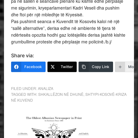
pa në sallën e seancave plenare ku kishte edhe përplasje
me sigurimin, kryeparlamentari Kadri Veseli dha pushim
dhe ftoi për një mbledhje të Kryesisë.
Pas pushimit seanca e Kuvendit të Kosovës kaloi në një
“sallë alternative”, derisa edhe në ambiente të tjera të
ndërtesës opozita hodhi gaz lotësjellës derisa jashtë kishte
grumbullime proteste dhe përplasje me policinë./b.j/
Share via:
Facebook
Twitter
Copy Link
More
FILED UNDER:
ANALIZA
TAGGED WITH:
SHKALLËZON NË DHUNË
,
SHTYPI-KOSOVË-KRIZA
NË KUVEND