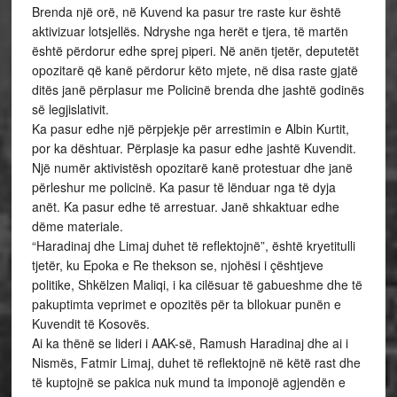
Brenda një orë, në Kuvend ka pasur tre raste kur është
aktivizuar lotsjellës. Ndryshe nga herët e tjera, të martën
është përdorur edhe sprej piperi. Në anën tjetër, deputetët
opozitarë që kanë përdorur këto mjete, në disa raste gjatë
ditës janë përplasur me Policinë brenda dhe jashtë godinës
së legjislativit.
Ka pasur edhe një përpjekje për arrestimin e Albin Kurtit,
por ka dështuar. Përplasje ka pasur edhe jashtë Kuvendit.
Një numër aktivistësh opozitarë kanë protestuar dhe janë
përleshur me policinë. Ka pasur të lënduar nga të dyja
anët. Ka pasur edhe të arrestuar. Janë shkaktuar edhe
dëme materiale.
“Haradinaj dhe Limaj duhet të reflektojnë”, është kryetitulli
tjetër, ku Epoka e Re thekson se, njohësi i çështjeve
politike, Shkëlzen Maliqi, i ka cilësuar të gabueshme dhe të
pakuptimta veprimet e opozitës për ta bllokuar punën e
Kuvendit të Kosovës.
Ai ka thënë se lideri i AAK-së, Ramush Haradinaj dhe ai i
Nismës, Fatmir Limaj, duhet të reflektojnë në këtë rast dhe
të kuptojnë se pakica nuk mund ta imponojë agjendën e