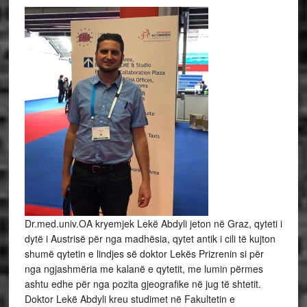
Dr.med.univ.OA kryemjek Lekë Abdyli jeton në Graz, qyteti i
dytë i Austrisë për nga madhësia, qytet antik i cili të kujton
shumë qytetin e lindjes së doktor Lekës Prizrenin si për
nga ngjashmëria me kalanë e qytetit, me lumin përmes
ashtu edhe për nga pozita gjeografike në jug të shtetit.
Doktor Lekë Abdyli kreu studimet në Fakultetin e