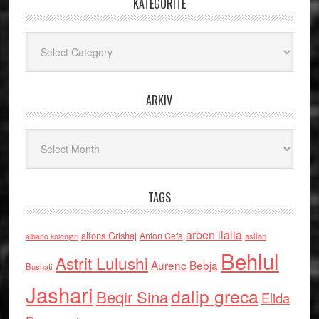
KATEGORITË
Kategoritë
ARKIV
Arkiv
TAGS
arben llalla
alfons Grishaj
Anton Cefa
asllan
albano kolonjari
Behlul
Astrit Lulushi
Aurenc Bebja
Bushati
Jashari
dalip greca
Beqir Sina
Elida