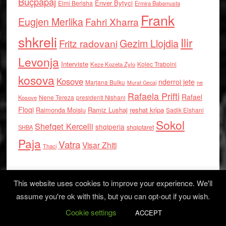
Buçpapaj
Enver Bytyci
Elmi Berisha
Ermira Babamusta
Frank
Eugjen Merlika
Fahri Xharra
shkreli
Ilir
Gezim Llojdia
Fritz radovani
Levonja
Interviste
Kolec Traboini
Keze Kozeta Zylo
kosova
Kosove
nderroi jete
Marjana Bulku
ne
Murat Gecaj
Rafaela Prifti
Rafael
Nene Tereza
Kosove
presidenti Nishani
Floqi
Raimonda Moisiu
Ramiz Lushaj
reshat kripa
Sadik Elshani
Sokol
Shefqet Kercelli
shqiperia
shqiptaret
SHBA
Paja
Vatra
Visar Zhiti
Thaci
This website uses cookies to improve your experience. We'll
assume you're ok with this, but you can opt-out if you wish.
Cookie settings
Log in
ACCEPT