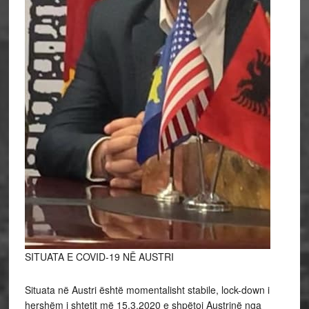
SITUATA E COVID-19 NË AUSTRI
Situata në Austri është momentalisht stabile, lock-down i
hershëm i shtetit më 15.3.2020 e shpëtoi Austrinë nga