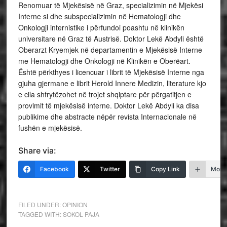
Renomuar të Mjekësisë në Graz, specializimin në Mjekësi
Interne si dhe subspecializimin në Hematologji dhe
Onkologji internistike i përfundoi poashtu në klinikën
universitare në Graz të Austrisë. Doktor Lekë Abdyli është
Oberarzt Kryemjek në departamentin e Mjekësisë Interne
me Hematologji dhe Onkologji në Klinikën e Oberëart.
Është përkthyes i licencuar i librit të Mjekësisë Interne nga
gjuha gjermane e librit Herold Innere Medizin, literature kjo
e cila shfrytëzohet në trojet shqiptare për përgatitjen e
provimit të mjekësisë interne. Doktor Lekë Abdyli ka disa
publikime dhe abstracte nëpër revista Internacionale në
fushën e mjekësisë.
Share via:
Facebook
Twitter
Copy Link
More
FILED UNDER:
OPINION
TAGGED WITH:
SOKOL PAJA