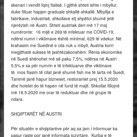
skenari i vendit fqinj Italisë. I gjithë shteti ishte i mbyllur,
duke filluar hapjen graduale shkallë-shkallë. Mbyllja e
fabrikave, industrisë, shkollave etj shpëtoi shumë jetë
njerëzish në Austri. Shteti austriak deri më 17 maj
numëronte: 16 mijë e 269 të infektuar me COVID-19,
ndërsi numri i viktimave është minimal, 629 të vdekur. Në
krahasim me Suedinë e cila nuk u mbyll, Austria korri
megjithatë sukses të jashtëzakonshëm. Rënia ekonomike
në Suedi shënohet më së paku 7,5%, ndërsa në Austri
5,5% e sa për numrin e të infektuarve dhe viktimave
të mos flasim të cilat janë shumë fish me të larta në Suedi.
Tanimë janë hapur bizneset, restorantet prej 15.5.2020
dhe hotelet do të hapen në fund të majit. Shkollat fillojnë
më 18.5.2020 me orar të reduktuar dhe në grupe të
ndara.
SHQIPTARËT NË AUSTRI
Për situatën e shqiptarëve për aq sa jam i informuar ka
pasur raste por janë informata jozyrtare. Kurba e të