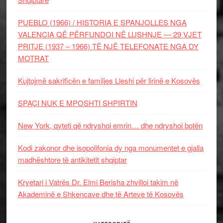
PUEBLO (1966) / HISTORIA E SPANJOLLES NGA
VALENCIA QË PËRFUNDOI NË LUSHNJE — 29 VJET
PRITJE (1937 – 1966) TË NJË TELEFONATE NGA DY
MOTRAT
Kujtojmë sakrificën e familjes Lleshi për lirinë e Kosovës
SPAÇI NUK E MPOSHTI SHPIRTIN
New York, qyteti që ndryshoi emrin… dhe ndryshoi botën
Kodi zakonor dhe isopolifonia dy nga monumentet e gjalla
madhështore të antikitetit shqiptar
Kryetari i Vatrës Dr. Elmi Berisha zhvilloi takim në
Akademinë e Shkencave dhe të Arteve të Kosovës