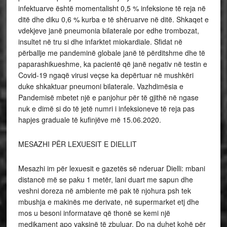
infektuarve është momentalisht 0,5 % infeksione të reja në
ditë dhe diku 0,6 % kurba e të shëruarve në ditë. Shkaqet e
vdekjeve janë pneumonia bilaterale por edhe trombozat,
insultet në tru si dhe infarktet miokardiale. Sfidat në
përballje me pandeminë globale janë të përditshme dhe të
paparashikueshme, ka pacientë që janë negativ në testin e
Covid-19 ngaqë virusi veçse ka depërtuar në mushkëri
duke shkaktuar pneumoni bilaterale. Vazhdimësia e
Pandemisë mbetet një e panjohur për të gjithë në ngase
nuk e dimë si do të jetë numri i infeksioneve të reja pas
hapjes graduale të kufinjëve më 15.06.2020.
MESAZHI PËR LEXUESIT E DIELLIT
Mesazhi im për lexuesit e gazetës së nderuar Dielli: mbani
distancë më se paku 1 metër, lani duart me sapun dhe
veshni doreza në ambiente më pak të njohura psh tek
mbushja e makinës me derivate, në supermarket etj dhe
mos u besoni informatave që thonë se kemi një
medikament apo vaksinë të zbuluar. Do na duhet kohë për