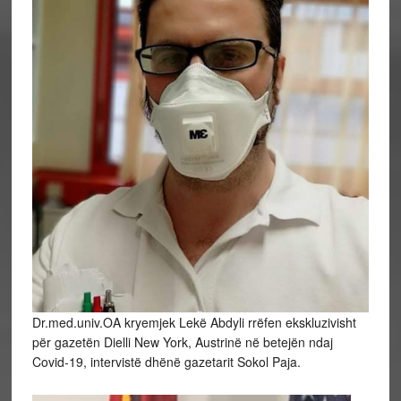
Dr.med.univ.OA kryemjek Lekë Abdyli rrëfen ekskluzivisht
për gazetën Dielli New York, Austrinë në betejën ndaj
Covid-19, intervistë dhënë gazetarit Sokol Paja.