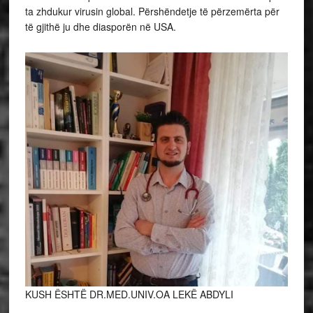
ta zhdukur virusin global. Përshëndetje të përzemërta për
të gjithë ju dhe diasporën në USA.
KUSH ËSHTË DR.MED.UNIV.OA LEKË ABDYLI