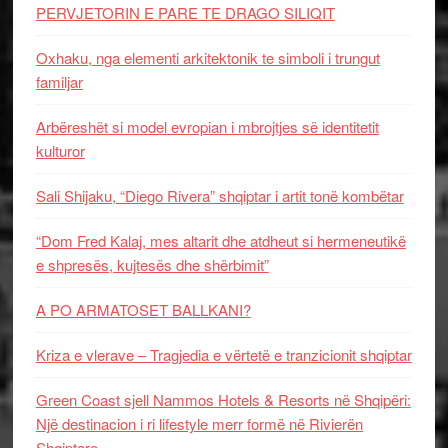
PERVJETORIN E PARE TE DRAGO SILIQIT
Oxhaku, nga elementi arkitektonik te simboli i trungut
familjar
Arbëreshët si model evropian i mbrojtjes së identitetit
kulturor
Sali Shijaku, “Diego Rivera” shqiptar i artit tonë kombëtar
“Dom Fred Kalaj, mes altarit dhe atdheut si hermeneutikë
e shpresës, kujtesës dhe shërbimit”
A PO ARMATOSET BALLKANI?
Kriza e vlerave – Tragjedia e vërtetë e tranzicionit shqiptar
Green Coast sjell Nammos Hotels & Resorts në Shqipëri:
Një destinacion i ri lifestyle merr formë në Rivierën
Shqiptare