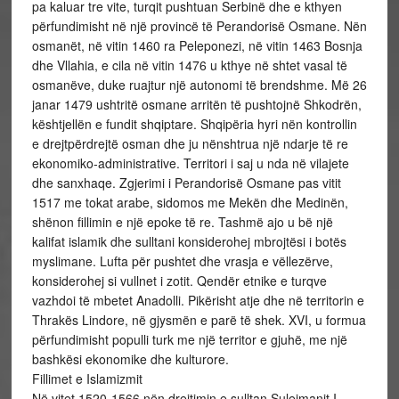
pa kaluar tre vite, turqit pushtuan Serbinë dhe e kthyen
përfundimisht në një provincë të Perandorisë Osmane. Nën
osmanët, në vitin 1460 ra Peleponezi, në vitin 1463 Bosnja
dhe Vllahia, e cila në vitin 1476 u kthye në shtet vasal të
osmanëve, duke ruajtur një autonomi të brendshme. Më 26
janar 1479 ushtritë osmane arritën të pushtojnë Shkodrën,
kështjellën e fundit shqiptare. Shqipëria hyri nën kontrollin
e drejtpërdrejtë osman dhe ju nënshtrua një ndarje të re
ekonomiko-administrative. Territori i saj u nda në vilajete
dhe sanxhaqe. Zgjerimi i Perandorisë Osmane pas vitit
1517 me tokat arabe, sidomos me Mekën dhe Medinën,
shënon fillimin e një epoke të re. Tashmë ajo u bë një
kalifat islamik dhe sulltani konsiderohej mbrojtësi i botës
myslimane. Lufta për pushtet dhe vrasja e vëllezërve,
konsiderohej si vullnet i zotit. Qendër etnike e turqve
vazhdoi të mbetet Anadolli. Pikërisht atje dhe në territorin e
Thrakës Lindore, në gjysmën e parë të shek. XVI, u formua
përfundimisht populli turk me një territor e gjuhë, me një
bashkësi ekonomike dhe kulturore.
Fillimet e Islamizmit
Në vitet 1520-1566 nën drejtimin e sulltan Sulejmanit I,