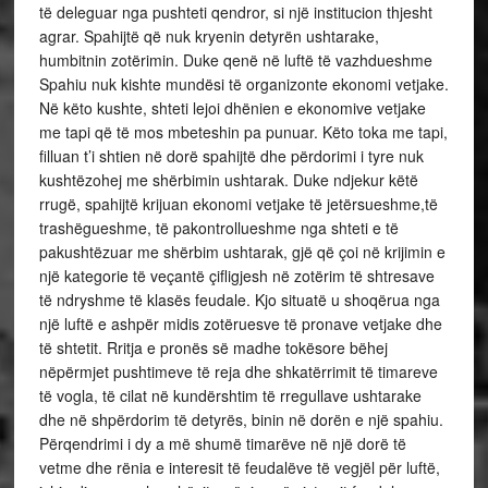
të deleguar nga pushteti qendror, si një institucion thjesht
agrar. Spahijtë që nuk kryenin detyrën ushtarake,
humbitnin zotërimin. Duke qenë në luftë të vazhdueshme
Spahiu nuk kishte mundësi të organizonte ekonomi vetjake.
Në këto kushte, shteti lejoi dhënien e ekonomive vetjake
me tapi që të mos mbeteshin pa punuar. Këto toka me tapi,
filluan t’i shtien në dorë spahijtë dhe përdorimi i tyre nuk
kushtëzohej me shërbimin ushtarak. Duke ndjekur këtë
rrugë, spahijtë krijuan ekonomi vetjake të jetërsueshme,të
trashëgueshme, të pakontrollueshme nga shteti e të
pakushtëzuar me shërbim ushtarak, gjë që çoi në krijimin e
një kategorie të veçantë çifligjesh në zotërim të shtresave
të ndryshme të klasës feudale. Kjo situatë u shoqërua nga
një luftë e ashpër midis zotëruesve të pronave vetjake dhe
të shtetit. Rritja e pronës së madhe tokësore bëhej
nëpërmjet pushtimeve të reja dhe shkatërrimit të timareve
të vogla, të cilat në kundërshtim të rregullave ushtarake
dhe në shpërdorim të detyrës, binin në dorën e një spahiu.
Përqendrimi i dy a më shumë timarëve në një dorë të
vetme dhe rënia e interesit të feudalëve të vegjël për luftë,