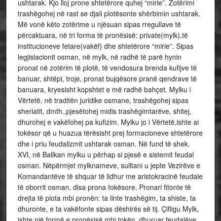
ushtarak. Kjo lloj prone shtetërore quhej “mirie”. Zotërimi
trashëgohej në rast se djali plotësonte shërbimin ushtarak.
Më vonë këto zotërime u njësuan sipas rregullave të
përcaktuara, në tri forma të pronësisë: private(mylk),të
institucioneve fetare(vakëf) dhe shtetërore “mirie”. Sipas
legjislacionit osman, në mylk, në radhë të parë hynin
pronat në zotërim të plotë, të vendosura brenda kufijve të
banuar, shtëpi, troje, pronat bujqësore pranë qendrave të
banuara, kryesisht kopshtet e më radhë bahçet. Mylku i
Vërtetë, në traditën juridike osmane, trashëgohej sipas
sheriatit, dmth.,pjesëtohej midis trashëgimtarëve, shitej,
dhurohej e vakëfohej pa kufizim. Mylku jo i Vërtetë,ishte ai
tokësor që u huazua tërësisht prej formacioneve shtetërore
dhe i priu feudalizmit ushtarak osman. Në fund të shek.
XVI, në Ballkan mylku u përhap si pjesë e sistemit feudal
osman. Nëpërmjet mylknameve, sulltani u jepte Vezirëve e
Komandantëve të shquar të lidhur me aristokracinë feudale
të oborrit osman, disa prona tokësore. Pronari fitonte të
drejta të plota mbi pronën: ta linte trashëgim, ta shiste, ta
dhuronte, e ta vakëfonte sipas dëshirës së tij. Çifligu Mylk,
ishte një formë e pronësisë mbi tokën, dhuruar feudalëve