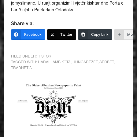
jomyslimane. U ruajt organizimi i vjetër kishtar dhe Porta e
Lartë njohu Patriarkun Ortodoks
Share via:
Facebook
Twitter
Copy Link
More
FILED UNDER:
HISTORI
TAGGED WITH:
HARALLAMB KOTA
,
HUNGAREZET
,
SERBET
,
TRADHETIA