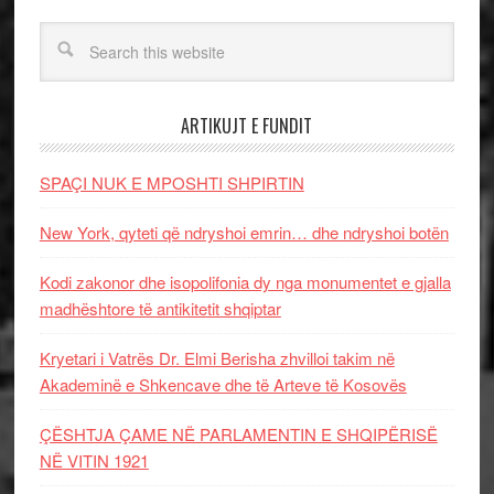
ARTIKUJT E FUNDIT
SPAÇI NUK E MPOSHTI SHPIRTIN
New York, qyteti që ndryshoi emrin… dhe ndryshoi botën
Kodi zakonor dhe isopolifonia dy nga monumentet e gjalla
madhështore të antikitetit shqiptar
Kryetari i Vatrës Dr. Elmi Berisha zhvilloi takim në
Akademinë e Shkencave dhe të Arteve të Kosovës
ÇËSHTJA ÇAME NË PARLAMENTIN E SHQIPËRISË
NË VITIN 1921