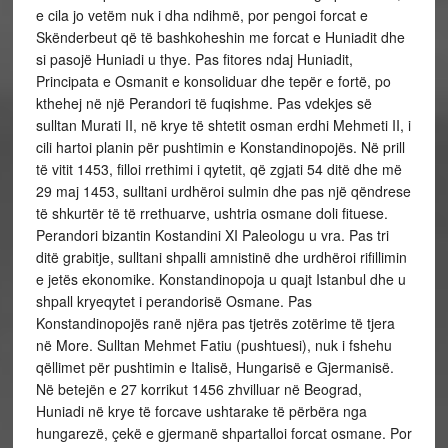
e cila jo vetëm nuk i dha ndihmë, por pengoi forcat e
Skënderbeut që të bashkoheshin me forcat e Huniadit dhe
si pasojë Huniadi u thye. Pas fitores ndaj Huniadit,
Principata e Osmanit e konsoliduar dhe tepër e fortë, po
kthehej në një Perandori të fuqishme. Pas vdekjes së
sulltan Murati II, në krye të shtetit osman erdhi Mehmeti II, i
cili hartoi planin për pushtimin e Konstandinopojës. Në prill
të vitit 1453, filloi rrethimi i qytetit, që zgjati 54 ditë dhe më
29 maj 1453, sulltani urdhëroi sulmin dhe pas një qëndrese
të shkurtër të të rrethuarve, ushtria osmane doli fituese.
Perandori bizantin Kostandini XI Paleologu u vra. Pas tri
ditë grabitje, sulltani shpalli amnistinë dhe urdhëroi rifillimin
e jetës ekonomike. Konstandinopoja u quajt Istanbul dhe u
shpall kryeqytet i perandorisë Osmane. Pas
Konstandinopojës ranë njëra pas tjetrës zotërime të tjera
në More. Sulltan Mehmet Fatiu (pushtuesi), nuk i fshehu
qëllimet për pushtimin e Italisë, Hungarisë e Gjermanisë.
Në betejën e 27 korrikut 1456 zhvilluar në Beograd,
Huniadi në krye të forcave ushtarake të përbëra nga
hungarezë, çekë e gjermanë shpartalloi forcat osmane. Por