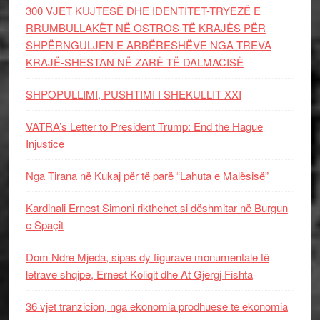
300 VJET KUJTESË DHE IDENTITET-TRYEZË E
RRUMBULLAKËT NË OSTROS TË KRAJËS PËR
SHPËRNGULJEN E ARBËRESHËVE NGA TREVA
KRAJË-SHESTAN NË ZARË TË DALMACISË
SHPOPULLIMI, PUSHTIMI I SHEKULLIT XXI
VATRA’s Letter to President Trump: End the Hague
Injustice
Nga Tirana në Kukaj për të parë “Lahuta e Malësisë”
Kardinali Ernest Simoni rikthehet si dëshmitar në Burgun
e Spaçit
Dom Ndre Mjeda, sipas dy figurave monumentale të
letrave shqipe, Ernest Koliqit dhe At Gjergj Fishta
36 vjet tranzicion, nga ekonomia prodhuese te ekonomia