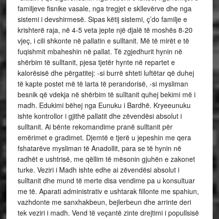
familjeve fisnike vasale, nga tregjet e skllevërve dhe nga
sistemi i devshirmesë. Sipas këtij sistemi, ç’do familje e
krishterë raja, në 4-5 veta jepte një djalë të moshës 8-20
vjeç, i cili shkonte në pallatin e sulltanit. Më të mirët e të
fuqishmit mbaheshin në pallat. Të zgjedhurit hynin në
shërbim të sulltanit, pjesa tjetër hynte në repartet e
kalorësisë dhe përgatitej: -si burrë shteti luftëtar që duhej
të kapte postet më të larta të perandorisë, -si mysliman
besnik që vdekja në shërbim të sulltanit quhej bekimi më i
madh. Edukimi bëhej nga Eunuku i Bardhë. Kryeeunuku
ishte kontrollor i gjithë pallatit dhe zëvendësi absolut i
sulltanit. Ai bënte rekomandime pranë sulltanit për
emërimet e gradimet. Djemtë e tjerë u jepeshin me qera
fshatarëve mysliman të Anadollit, para se të hynin në
radhët e ushtrisë, me qëllim të mësonin gjuhën e zakonet
turke. Veziri i Madh ishte edhe ai zëvendësi absolut i
sulltanit dhe mund të merte disa vendime pa u konsultuar
me të. Aparati administrativ e ushtarak fillonte me spahiun,
vazhdonte me sanxhakbeun, bejlerbeun dhe arrinte deri
tek veziri i madh. Vend të veçantë zinte drejtimi i popullsisë