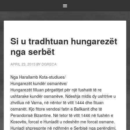
Si u tradhtuan hungarezët
nga serbët
APRIL 23, 2015
BY
DGRECA
Nga Harallamb Kota-studiues/
Hungarezët kundër osmanëve/
Hungarezët filluan përgatitjet për një fushatë të re
ushtarake kundër osmanëve. Ndeshja midis dy ushtrive u
zhvillua në Varna, në nëntor të vitit 1444 dhe fituan
osmanët. Kjo fitore vendosi fatin e Ballkanit dhe të
Perandorisë Bizantine. Në tetor të vitit 1446 në fushën e
Kosovës, forcat e Huniadit u ndeshën me forcat osmane.
Huniadi shpresonte në ndihmën e Serbisë nga perëndimi,