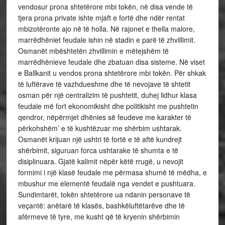
vendosur prona shtetërore mbi tokën, në disa vende të
tjera prona private ishte mjaft e fortë dhe ndër rentat
mbizotëronte ajo në të holla. Në rajonet e thella malore,
marrëdhëniet feudale ishin në stadin e parë të zhvillimit.
Osmanët mbështetën zhvillimin e mëtejshëm të
marrëdhënieve feudale dhe zbatuan disa sisteme. Në viset
e Ballkanit u vendos prona shtetërore mbi tokën. Për shkak
të luftërave të vazhdueshme dhe të nevojave të shtetit
osman për një centralizim të pushtetit, duhej lidhur klasa
feudale më fort ekonomikisht dhe politikisht me pushtetin
qendror, nëpërmjet dhënies së feudeve me karakter të
përkohshëm’ e të kushtëzuar me shërbim ushtarak.
Osmanët krijuan një ushtri të fortë e të aftë kundrejt
shërbimit, siguruan forca ushtarake të shumta e të
disiplinuara. Gjatë kalimit nëpër këtë rrugë, u nevojit
formimi i një klasë feudale me përmasa shumë të mëdha, e
mbushur me elementë feudalë nga vendet e pushtuara.
Sundimtarët, tokën shtetërore ua ndanin personave të
veçantë: anëtarë të klasës, bashkëluftëtarëve dhe të
afërmeve të tyre, me kusht që të kryenin shërbimin