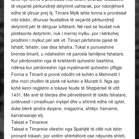
të veçantë përkundrejt detyrimit ushtarak, por ndonjëherë
edhe të çliruar prej tij. Timare Mylk ishte forma e pronësisë
mbi tokën, dhuruar feudalëve të veçantë përkundrejt
detyrimit për të dërguar luftëtarë. Në rast se feudali nuk
plotësonte detyrimin, nuk i merrej mylku, por i kërkohej
prodhimi i mylkut për atë vit. Timari përfshinte pjesë të
fshatit, fshatin, ose disa fshatra. Tokat e punueshme
brenda timarit, u ndaheshin në parcela familjeve fshatare.
Kur përdoreshin nga të krishterët quheshin bashtina,
ndërsa kur përdoreshin nga myslimanët quheshin çifligje.
Forma e Timarit si pronë ndodhi në kohën e Mehmetit I
dhe mori zhvillim të plotë në kohën e Muratit II. Nga ajo
kohë kemi regjistrin e tokave feude të Shqipërisë të vitit
1431. Me anë të blerjes dhe përvetësimit të tokës fshatare,
zotëruesit i zmadhuan mylqet dhe u shtrinë edhe në qytet,
duke blerë qindra dyqane, magazina, shtëpi, hamame,
karvansaraje etj.
Taksat e Timareve
Taksat e Timareve vileshin nga Spahijtë të cilët nuk ishin
pronarë tokash, por vetëm shërbëtorë ose nëpunës shteti,