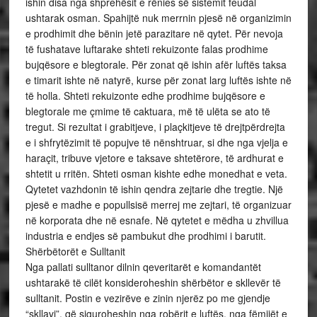
ishin disa nga shprehësit e rënies së sistemit feudal
ushtarak osman. Spahijtë nuk merrnin pjesë në organizimin
e prodhimit dhe bënin jetë parazitare në qytet. Për nevoja
të fushatave luftarake shteti rekuizonte falas prodhime
bujqësore e blegtorale. Për zonat që ishin afër luftës taksa
e timarit ishte në natyrë, kurse për zonat larg luftës ishte në
të holla. Shteti rekuizonte edhe prodhime bujqësore e
blegtorale me çmime të caktuara, më të ulëta se ato të
tregut. Si rezultat i grabitjeve, i plaçkitjeve të drejtpërdrejta
e i shfrytëzimit të popujve të nënshtruar, si dhe nga vjelja e
haraçit, tribuve vjetore e taksave shtetërore, të ardhurat e
shtetit u rritën. Shteti osman kishte edhe monedhat e veta.
Qytetet vazhdonin të ishin qendra zejtarie dhe tregtie. Një
pjesë e madhe e popullsisë merrej me zejtari, të organizuar
në korporata dhe në esnafe. Në qytetet e mëdha u zhvillua
industria e endjes së pambukut dhe prodhimi i barutit.
Shërbëtorët e Sulltanit
Nga pallati sulltanor dilnin qeveritarët e komandantët
ushtarakë të cilët konsideroheshin shërbëtor e skllevër të
sulltanit. Postin e vezirëve e zinin njerëz po me gjendje
“skllavi”, që siguroheshin nga robërit e luftës, nga fëmijët e