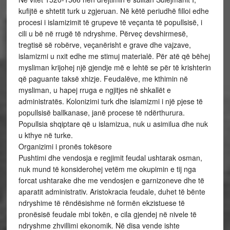
kufijtë e shtetit turk u zgjeruan. Në këtë periudhë filloi edhe
procesi i islamizimit të grupeve të veçanta të popullsisë, i
cili u bë në rrugë të ndryshme. Përveç devshirmesë,
tregtisë së robërve, veçanërisht e grave dhe vajzave,
islamizmi u nxit edhe me stimuj materialë. Për atë që bëhej
mysliman krijohej një gjendje më e lehtë se për të krishterin
që paguante taksë xhizje. Feudalëve, me kthimin në
mysliman, u hapej rruga e ngjitjes në shkallët e
administratës. Kolonizimi turk dhe islamizmi i një pjese të
popullsisë ballkanase, janë procese të ndërthurura.
Popullsia shqiptare që u islamizua, nuk u asimilua dhe nuk
u kthye në turke.
Organizimi i pronës tokësore
Pushtimi dhe vendosja e regjimit feudal ushtarak osman,
nuk mund të konsiderohej vetëm me okupimin e tij nga
forcat ushtarake dhe me vendosjen e garnizoneve dhe të
aparatit administrativ. Aristokracia feudale, duhet të bënte
ndryshime të rëndësishme në formën ekzistuese të
pronësisë feudale mbi tokën, e cila gjendej në nivele të
ndryshme zhvillimi ekonomik. Në disa vende ishte