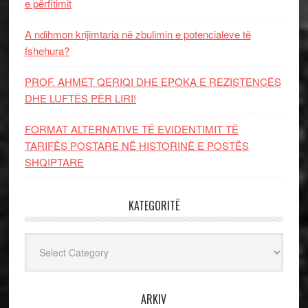
e përfitimit
A ndihmon krijimtaria në zbulimin e potencialeve të
fshehura?
PROF. AHMET QERIQI DHE EPOKA E REZISTENCЁS
DHE LUFTЁS PЁR LIRI!
FORMAT ALTERNATIVE TË EVIDENTIMIT TË
TARIFËS POSTARE NË HISTORINË E POSTËS
SHQIPTARE
KATEGORITË
Kategoritë
ARKIV