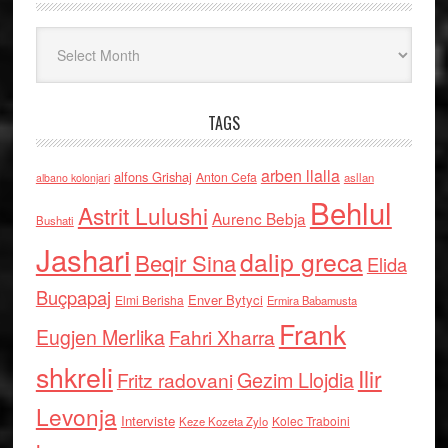
Arkiv
TAGS
arben llalla
alfons Grishaj
Anton Cefa
asllan
albano kolonjari
Behlul
Astrit Lulushi
Aurenc Bebja
Bushati
Jashari
dalip greca
Beqir Sina
Elida
Buçpapaj
Enver Bytyci
Elmi Berisha
Ermira Babamusta
Frank
Eugjen Merlika
Fahri Xharra
shkreli
Ilir
Gezim Llojdia
Fritz radovani
Levonja
Interviste
Kolec Traboini
Keze Kozeta Zylo