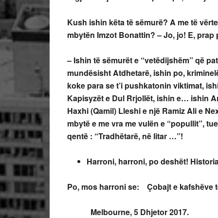
Kush ishin këta të sëmurë? A me të vërte
mbytën Imzot Bonattin? – Jo, jo! E, prap p
– Ishin të sëmurët e “vetëdijshëm” që pa
mundësisht Atdhetarë, ishin po, krimine
koke para se t’i pushkatonin viktimat, is
Kapisyzët e Dul Rrjollët, ishin e… ishin A
Haxhi (Qamil) Lleshi e një Ramiz Ali e Nex
mbytë e me vra me vulën e “popullit”, tue p
qentë : “Tradhëtarë, në litar …”!
Harroni, harroni, po deshët! Historia
Po, mos harroni se: Çobajt e kafshëve të
Melbourne, 5 Dhjetor 2017.