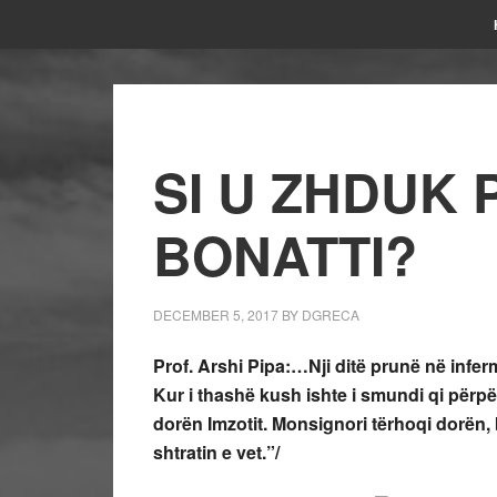
SI U ZHDUK 
BONATTI?
DECEMBER 5, 2017
BY
DGRECA
Prof. Arshi Pipa:…Nji ditë prunë në inferm
Kur i thashë kush ishte i smundi qi përpëli
dorën Imzotit. Monsignori tërhoqi dorën
shtratin e vet.”/