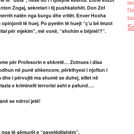
Nen
ton Zogaj, sekretari i tij pushkatohët. Don Zef
Flo
merrët natën nga burgu dhe vritët. Enver Hoxha
Els
opinjonit të huej. Po pyetën të huejt “ç’u bë Imzot
So
pital për mjekim”, më vonë, “shohim e bëjmë!?”.
hme për Profesorin e shkretë… Zotnues i disa
alodhun në punë shkencore, përkthyesi i njoftun i
dhe i përvujtë ma shumë se duhej, sillet në
zia e kriminelit terrorist asht e pafund….
anë se ndrroi jetë!
 nga të sëmurët e “pavetëdijshëm”.