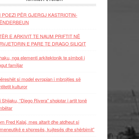
I POEZI PËR GJERGJ KASTRIOTIN-
ËNDERBEUN
TËR E ARKIVIT TE NAUM PRIFTIT NË
RVJETORIN E PARE TE DRAGO SILIQIT
aku, nga elementi arkitektonik te simboli i
ngut familjar
ëreshët si model evropian i mbrojtjes së
titetit kulturor
i Shijaku, “Diego Rivera” shqiptar i artit tonë
mbëtar
m Fred Kalaj, mes altarit dhe atdheut si
meneutikë e shpresës, kujtesës dhe shërbimit”