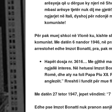
arësyeja që u dërgue ky njeri në Shq
mbasi arësye tjetër nuk dij me gjet
ngjarjet në Itali, dyshoj për ndonjë
komuniste!
Për pak muej shkoi në Vlonë ku, kishte s
komunist. Me datën 6 nandor 1946, në pr
arrestohet edhe Imzot Bonatti, pra, pak mu
Hapët dosja nr. 3616… Me gjithë ma
ngjallë interes. Në hetuesi Imzot B
Romë, dhe aty na foli Papa Piu XII
.
P
anglezët.” Rreshti i fundit për mue fl
Me datën 27 tetor 1947, jepet vëndimi: “7 v
Edhe pse Imzot Bonatti nuk pranon asnjë 