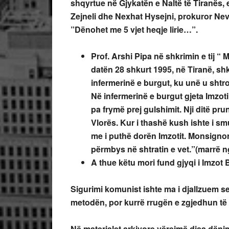
shqyrtue në Gjykatën e Naltë të Tiranës, 
Zejneli dhe Nexhat Hysejni, prokuror Ne
”Dënohet me 5 vjet heqje lirie…”.
Prof. Arshi Pipa në shkrimin e tij 
datën 28 shkurt 1995, në Tiranë, s
infermerinë e burgut, ku unë u sh
tr
Në infermerinë e burgut gjeta Imzotin
pa frymë prej gulshimit. Nji ditë pru
Vlorës. Kur i thashë kush ishte i smu
me i puthë dorën Imzotit. Monsignor
përmbys në shtratin e vet.”(marrë ng
A thue këtu mori fund gjyqi i Imzot 
Sigurimi komunist ishte ma i djallzuem 
metodën, por kurrë rrugën e zgjedhun të 
Në materialet arkivore vërejmë disa dëni