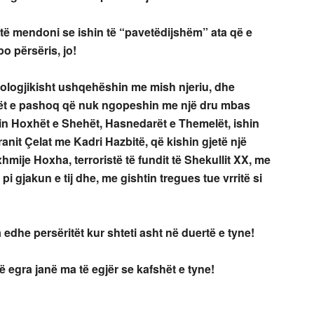
të mendoni se ishin të “pavetëdijshëm” ata që e
o përsëris, jo!
tologjikisht ushqehëshin me mish njeriu, dhe
lët e pashoq që nuk ngopeshin me një dru mbas
hin Hoxhët e Shehët, Hasnedarët e Themelët, ishin
ranit Çelat me Kadri Hazbitë, që kishin gjetë një
hmije Hoxha, terroristë të fundit të Shekullit XX, me
i gjakun e tij dhe, me gishtin tregues tue vrritë si
 edhe persëritët kur shteti asht në duertë e tyne!
 egra janë ma të egjër se kafshët e tyne!