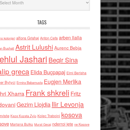
TAGS
arben llalla
alfons Grishaj
Anton Cefa
no kolonjari
Astrit Lulushi
Aurenc Bebja
an Bushati
ehlul Jashari
Beqir Sina
alip greca
Elida Buçpapaj
Elmi Berisha
Eugjen Merlika
er Bytyci
Ermira Babamusta
Frank shkreli
hri Xharra
Fritz
Ilir Levonja
Gezim Llojdia
dovani
kosova
rviste
Kolec Traboini
Keze Kozeta Zylo
sove
nderroi jete
Marjana Bulku
ne Kosove
Murat Gecaj