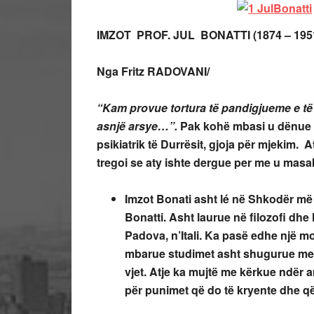
IMZOT PROF. JUL BONATTI
(1874 – 195
Nga Fritz RADOVANI/
“Kam provue tortura të pandigjueme e 
asnjë arsye…”.
Pak kohë mbasi u dënue I
psikiatrik të Durrësit, gjoja për mjekim. A
tregoi se aty ishte dergue per me u mas
Imzot Bonati asht lé në Shkodër më 4
Bonatti. Asht laurue në filozofi dhe 
Padova, n’Itali. Ka pasë edhe një m
mbarue studimet asht shugurue mes
vjet. Atje ka mujtë me kërkue ndër a
për punimet që do të kryente dhe që