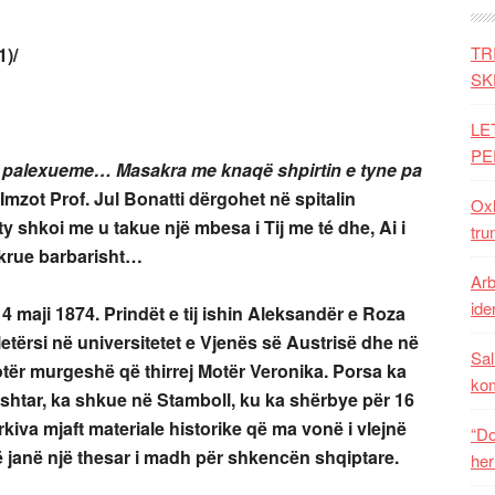
TR
1)/
SK
LE
PE
të palexueme…
Masakra me knaqë shpirtin e tyne pa
mzot Prof. Jul Bonatti dërgohet në spitalin
Oxh
ty shkoi me u takue një mbesa i Tij me té dhe, Ai i
tru
akrue barbarisht…
Arb
iden
 maji 1874. Prindët e tij ishin Aleksandër e Roza
letërsi në universitetet e Vjenës së Austrisë dhe në
Sal
otër murgeshë që thirrej Motër Veronika. Porsa ka
ko
htar, ka shkue në Stamboll, ku ka shërbye për 16
rkiva mjaft materiale historike që ma vonë i vlejnë
“Do
 janë një thesar i madh për shkencën shqiptare.
her