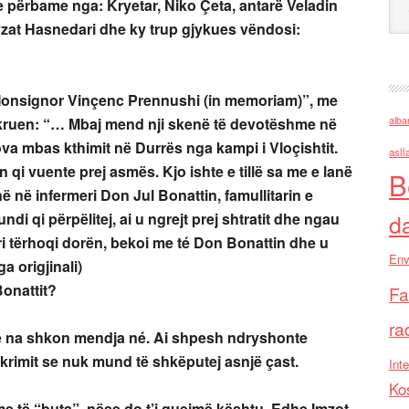
e përbame nga: Kryetar, Niko Çeta, antarë Veladin
vzat Hasnedari dhe ky trup gjykues vëndosi:
“ Monsignor Vinçenc Prennushi (in memoriam)”, me
hkruen: “… Mbaj mend nji skenë të devotëshme në
alba
ova mbas kthimit në Durrës nga kampi i Vloçishtit.
asll
 qi vuente prej asmës. Kjo ishte e tillë sa me e lanë
B
në në infermeri Don Jul Bonattin, famullitarin e
ndi qi përpëlitej, ai u ngrejt prej shtratit dhe ngau
d
i tërhoqi dorën, bekoi me té Don Bonattin dhe u
Env
a origjinali)
Bonattit?
Fa
ra
se na shkon mendja né. Ai shpesh ndryshonte
krimit se nuk mund të shkëputej asnjë çast.
Inte
Ko
me të “buta”, nëse do t’i quejmë kështu. Edhe Imzot