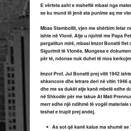
E vërteta asht e msheftë mbasi nga mater
se ku mund të jenë ata punime aq me vler
Mbas Stambollit, vjen me shërbim fetar në
ishte në Vlonë. Atje u njohtë me Papa Petra
pergatitun mirë, mbasi Imzot Bonatti flet
Sigurimit të Vlonës. Mungesa e dokumen
për té, ndonse nuk duhet të mos kerko
Imzot Prof. Jul Bonatti prej vitit 1942 ish
shkencore dhe letrare deri në vitin 1946 
dhe me sa dukët atje kanë mbetë edhe dor
në Shkodër për me takue At Mati Prennus
merr edhe një ndihmë të vogël materiale m
teshat e trupit prej andej.
As sot që kanë kalue ma shumë se 70