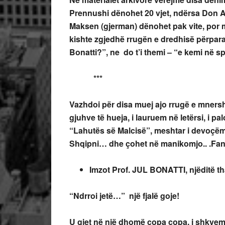
Prennushi dënohet 20 vjet, ndërsa Don An
Maksen (gjerman) dënohet pak vite, por 
kishte zgjedhë rrugën e dredhisë përpara 
Bonatti?”, ne do t’i themi – “e kemi në s
***
Vazhdoi për disa muej ajo rrugë e mners
gjuhve të hueja, i lauruem në letërsi, i p
“Lahutës së Malcisë”, meshtar i devoçëm 
Shqipni… dhe çohet në manikomjo.. .Fanta
Imzot Prof. JUL BONATTI, njëdit
ë th
“Ndrroi jetë…” një fjalë goje!
U gjet në një dhomë copa copa, i shkyem