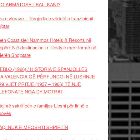
PO ARMATOSET BALLKANI?
za e vlerave – Tragjedia e vërtetë e tranzicionit
iptar
en Coast sjell Nammos Hotels & Resorts në
ipëri: Një destinacion i ri lifestyle merr formë në
ierën Shqiptare
EBLO (1966) / HISTORIA E SPANJOLLES
A VALENCIA QË PËRFUNDOI NË LUSHNJE
29 VJET PRITJE (1937 – 1966) TË NJË
LEFONATE NGA DY MOTRAT
tojmë sakrificën e familjes Lleshi për lirinë e
sovës
AÇI NUK E MPOSHTI SHPIRTIN