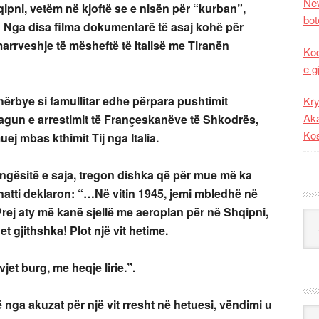
New
ipni, vetëm në kjoftë se e nisën për “kurban”,
bot
ë! Nga disa filma dokumentarë të asaj kohë për
 marrveshje të mësheftë të Italisë me Tiranën
Kod
e g
hërbye si famullitar edhe përpara pushtimit
Kry
Aka
agun e arrestimit të Françeskanëve të Shkodrës,
Ko
ej mbas kthimit Tij nga Italia.
ngësitë e saja, tregon dishka që për mue më ka
onatti deklaron: “…Në vitin 1945, jemi mbledhë në
rej aty më kanë sjellë me aeroplan për në Shqipni,
Kat
et gjithshka! Plot një vit hetime.
jet burg, me heqje lirie.”.
nga akuzat për një vit rresht në hetuesi, vëndimi u
Ark