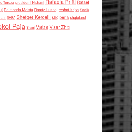
Rafaela Prifti
Rafael
e Tereza
presidenti Nishani
qi
Raimonda Moisiu
Ramiz Lushaj
reshat kripa
Sadik
Shefqet Kercelli
shqiperia
hani
shqiptaret
SHBA
kol Paja
Vatra
Visar Zhiti
Thaci