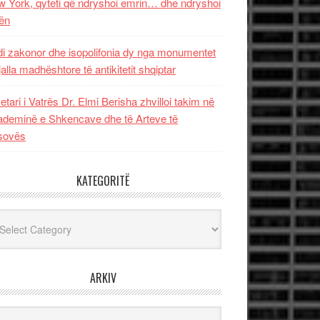
 York, qyteti që ndryshoi emrin… dhe ndryshoi
ën
i zakonor dhe isopolifonia dy nga monumentet
jalla madhështore të antikitetit shqiptar
etari i Vatrës Dr. Elmi Berisha zhvilloi takim në
deminë e Shkencave dhe të Arteve të
sovës
KATEGORITË
egoritë
ARKIV
iv