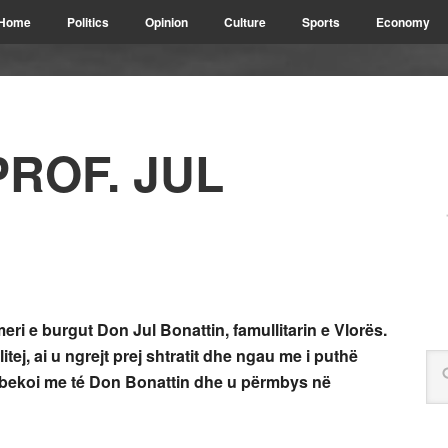
Home
Politics
Opinion
Culture
Sports
Economy
PROF. JUL
eri e burgut Don Jul Bonattin, famullitarin e Vlorës.
tej, ai u ngrejt prej shtratit dhe ngau me i puthë
, bekoi me té Don Bonattin dhe u përmbys në