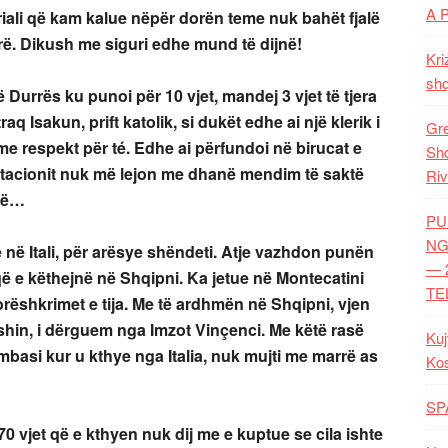
A 
iali që kam kalue nëpër dorën teme nuk bahët fjalë
ë. Dikush me siguri edhe mund të dijnë!
Kri
shq
 Durrës ku punoi për 10 vjet, mandej 3 vjet të tjera
q Isakun, prift katolik, si dukët edhe ai një klerik i
Gre
 me respekt për té. Edhe ai përfundoi në birucat e
Shq
tacionit nuk më lejon me dhanë mendim të saktë
Riv
jmë…
PU
NG
te në Itali, për arësye shëndeti. Atje vazhdon punën
— 
që e këthejnë në Shqipni. Ka jetue në Montecatini
TE
ëshkrimet e tija. Me të ardhmën në Shqipni, vjen
hin, i dërguem nga Imzot Vinçenci. Me këtë rasë
Kuj
basi kur u kthye nga Italia, nuk mujti me marrë as
Ko
SP
 vjet që e kthyen nuk dij me e kuptue se cila ishte