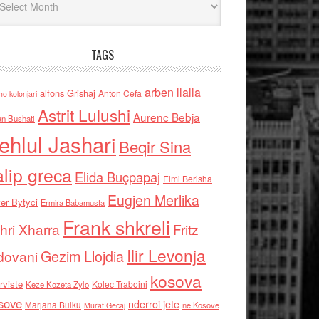
TAGS
arben llalla
alfons Grishaj
Anton Cefa
no kolonjari
Astrit Lulushi
Aurenc Bebja
an Bushati
ehlul Jashari
Beqir Sina
alip greca
Elida Buçpapaj
Elmi Berisha
Eugjen Merlika
er Bytyci
Ermira Babamusta
Frank shkreli
hri Xharra
Fritz
Ilir Levonja
Gezim Llojdia
dovani
kosova
rviste
Kolec Traboini
Keze Kozeta Zylo
sove
nderroi jete
Marjana Bulku
ne Kosove
Murat Gecaj