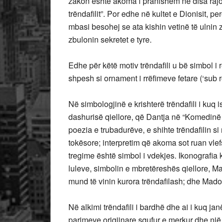
zakon është akoma i pranishëm në disa rajon
trëndafilit”. Por edhe në kultet e Dionisit, pe
mbasi besohej se ata kishin vetinë të ulnin 
zbulonin sekretet e tyre.
Edhe për këtë motiv trëndafili u bë simbol i
shpesh si ornament i rrëfimeve fetare (‘sub r
Në simbologjinë e krishterë trëndafili i kuq 
dashurisë qiellore, që Dantja në “Komedinë h
poezia e trubadurëve, e shihte trëndafilin s
tokësore; interpretim që akoma sot ruan vle
tregime është simbol i vdekjes. Ikonografia 
luleve, simbolin e mbretëreshës qiellore, Ma
mund të vinin kurora trëndafilash; dhe Madon
Në alkimi trëndafili i bardhë dhe ai i kuq janë
parimeve origjinare squfur e merkur dhe një 