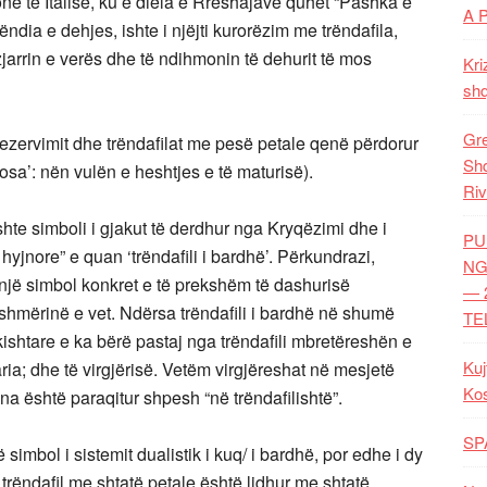
e të Italisë, ku e diela e Rrëshajave quhet “Pashka e
A 
rëndia e dehjes, ishte i njëjti kurorëzim me trëndafila,
zjarrin e verës dhe të ndihmonin të dehurit të mos
Kri
shq
Gre
 rezervimit dhe trëndafilat me pesë petale qenë përdorur
Shq
osa’: nën vulën e heshtjes e të maturisë).
Riv
ishte simboli i gjakut të derdhur nga Kryqëzimi dhe i
PU
yjnore” e quan ‘trëndafili i bardhë’. Përkundrazi,
NG
i një simbol konkret e të prekshëm të dashurisë
— 
fshmërinë e vet. Ndërsa trëndafili i bardhë në shumë
TE
kishtare e ka bërë pastaj nga trëndafili mbretëreshën e
Kuj
ria; dhe të virgjërisë. Vetëm virgjëreshat në mesjetë
Ko
a është paraqitur shpesh “në trëndafilishtë”.
SP
 simbol i sistemit dualistik i kuq/ i bardhë, por edhe i dy
trëndafil me shtatë petale është lidhur me shtatë