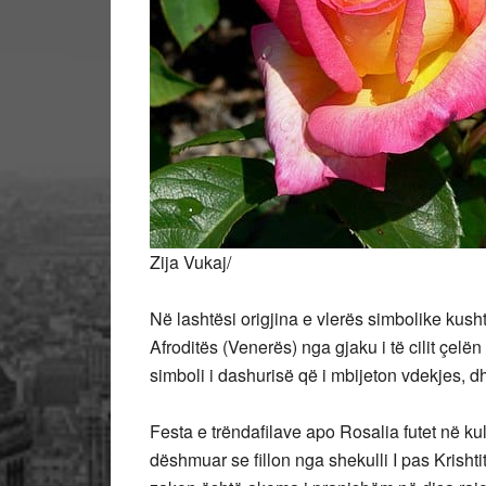
Zija Vukaj/
Në lashtësi origjina e vlerës simbolike kushtuar
Afroditës (Venerës) nga gjaku i të cilit çelën
simboli i dashurisë që i mbijeton vdekjes, dhe
Festa e trëndafilave apo Rosalia futet në ku
dëshmuar se fillon nga shekulli I pas Krishti