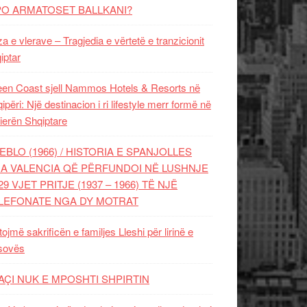
PO ARMATOSET BALLKANI?
za e vlerave – Tragjedia e vërtetë e tranzicionit
iptar
en Coast sjell Nammos Hotels & Resorts në
ipëri: Një destinacion i ri lifestyle merr formë në
ierën Shqiptare
EBLO (1966) / HISTORIA E SPANJOLLES
A VALENCIA QË PËRFUNDOI NË LUSHNJE
29 VJET PRITJE (1937 – 1966) TË NJË
LEFONATE NGA DY MOTRAT
tojmë sakrificën e familjes Lleshi për lirinë e
sovës
AÇI NUK E MPOSHTI SHPIRTIN