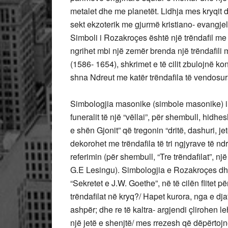
metalet dhe me planetët. Lidhja mes kryqit 
sekt ekzoterik me gjurmë kristiano- evangjelik
Simboli i Rozakroçes është një trëndafil me
ngrihet mbi një zemër brenda një trëndafili
(1586- 1654), shkrimet e të cilit zbulojnë ko
shna Ndreut me katër trëndafila të vendosu
Simbologjia masonike (simbole masonike) i k
funeralit të një “vëllai”, për shembull, hidheshi
e shën Gjonit” që tregonin “dritë, dashuri, j
dekorohet me trëndafila të tri ngjyrave të 
referimin (për shembull, “Tre trëndafilat”, n
G.E Lesingu). Simbologjia e Rozakroçes dh
“Sekretet e J.W. Goethe”, në të cilën flitet p
trëndafilat në kryq?/ Hapet kurora, nga e dj
ashpër; dhe re të kaltra- argjendi çlirohen 
një jetë e shenjtë/ mes rrezesh që dëpërtoj