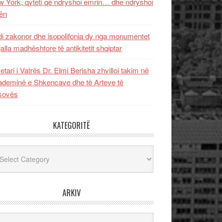
 York, qyteti që ndryshoi emrin… dhe ndryshoi
ën
i zakonor dhe isopolifonia dy nga monumentet
jalla madhështore të antikitetit shqiptar
etari i Vatrës Dr. Elmi Berisha zhvilloi takim në
deminë e Shkencave dhe të Arteve të
sovës
KATEGORITË
egoritë
ARKIV
iv