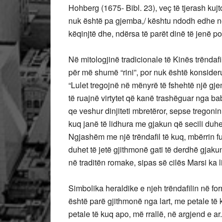
Hohberg (1675- Bibl. 23), veç të tjerash kujto
nuk është pa gjemba,/ kështu ndodh edhe në 
këqinjtë dhe, ndërsa të parët dinë të jenë popu
Në mitologjinë tradicionale të Kinës trëndafi
për më shumë “rini”, por nuk është konsider
“Lulet tregojnë në mënyrë të fshehtë një gj
të ruajnë virtytet që kanë trashëguar nga baba
qe veshur dinjiteti mbretëror, sepse tregonin 
kuq janë të lidhura me gjakun që secili duhe
Ngjashëm me një trëndafil të kuq, mbërrin fu
duhet të jetë gjithmonë gati të derdhë gjakun
në traditën romake, sipas së cilës Marsi ka li
Simbolika heraldike e njeh trëndafilin në formë
është parë gjithmonë nga lart, me petale t
petale të kuq apo, më rrallë, në argjend e a