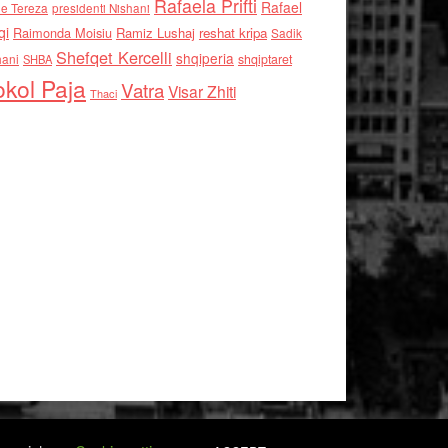
Rafaela Prifti
Rafael
e Tereza
presidenti Nishani
qi
Raimonda Moisiu
Ramiz Lushaj
reshat kripa
Sadik
Shefqet Kercelli
shqiperia
hani
shqiptaret
SHBA
kol Paja
Vatra
Visar Zhiti
Thaci