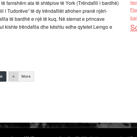
të famshëm ata të shtëpive të York (Trëndafili i bardhë)
Nen
Flo
ili i Tudorëve” të dy trëndafilët afrohen pranë njëri-
afila të bardhë e një të kuq. Në stemat e princave
Els
So
t kishte trëndafila dhe kështu edhe qytetet Lemgo e
nk
More