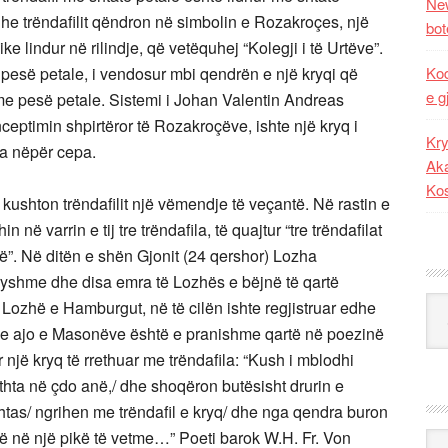
New
dhe trëndafilit qëndron në simbolin e Rozakroçes, një
bot
e lindur në rilindje, që vetëquhej “Kolegji i të Urtëve”.
 pesë petale, i vendosur mbi qendrën e një kryqi që
Kod
e g
 me pesë petale. Sistemi i Johan Valentin Andreas
nceptimin shpirtëror të Rozakroçëve, ishte një kryq i
Kry
ra nëpër cepa.
Aka
Ko
ushton trëndafilit një vëmendje të veçantë. Në rastin e
n në varrin e tij tre trëndafila, të quajtur “tre trëndafilat
etë”. Në ditën e shën Gjonit (24 qershor) Lozha
ndryshme dhe disa emra të Lozhës e bëjnë të qartë
Kat
jë Lozhë e Hamburgut, në të cilën ishte regjistruar edhe
e ajo e Masonëve është e pranishme qartë në poezinë
ër një kryq të rrethuar me trëndafila: “Kush i mblodhi
athta në çdo anë,/ dhe shoqëron butësisht drurin e
lehtas/ ngrihen me trëndafil e kryq/ dhe nga qendra buron
në në një pikë të vetme…” Poeti barok W.H. Fr. Von
Ark