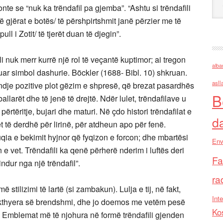
nte se “nuk ka trëndafil pa gjemba”. “Ashtu si trëndafili
gjërat e botës/ të përshpirtshmit janë përzier me të
ll i Zotit/ të tjerët duan të djegin”.
li nuk merr kurrë një rol të veçantë kuptimor; ai tregon
alba
uar simbol dashurie. Böckler (1688- Bibl. 10) shkruan.
asll
endje pozitive plot gëzim e shpresë, që brezat pasardhës
B
llarët dhe të jenë të drejtë. Ndër lulet, trëndafilave u
përtëritje, bujari dhe maturi. Në çdo histori trëndafilat e
d
t të derdhë për lirinë, për atdheun apo për fenë.
qia e bekimit hyjnor që fyqizon e forcon; dhe mbartësi
Env
 e vet. Trëndafili ka qenë përherë nderim i luftës deri
Fa
ndur nga një trëndafil”.
ra
 stilizimi të lartë (si zambakun). Lulja e tij, në fakt,
Inte
ë kthyera së brendshmi, dhe jo doemos me vetëm pesë
Ko
r. Emblemat më të njohura në formë trëndafili gjenden