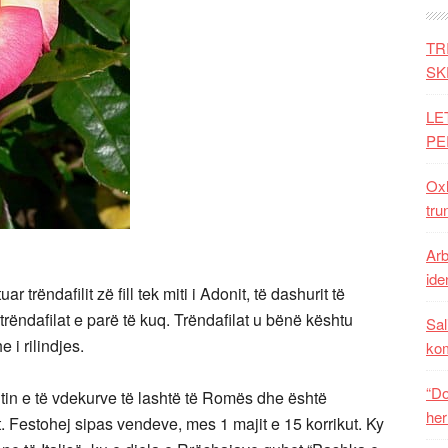
TR
SK
LE
PE
Oxh
tru
Arb
iden
 trëndafilit zë fill tek miti i Adonit, të dashurit të
 trëndafilat e parë të kuq. Trëndafilat u bënë kështu
Sal
 i rilindjes.
ko
“Do
ltin e të vdekurve të lashtë të Romës dhe është
her
t. Festohej sipas vendeve, mes 1 majit e 15 korrikut. Ky