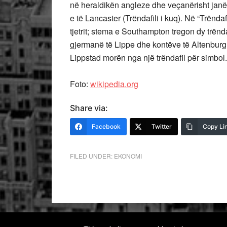
në heraldikën angleze dhe veçanërisht janë 
e të Lancaster (Trëndafili i kuq). Në “Trëndaf
tjetrit; stema e Southampton tregon dy trënd
gjermanë të Lippe dhe kontëve të Altenburgu
Lippstad morën nga një trëndafil për simbol.
Foto:
wikipedia.org
Share via:
Facebook
Twitter
Copy Li
FILED UNDER:
EKONOMI