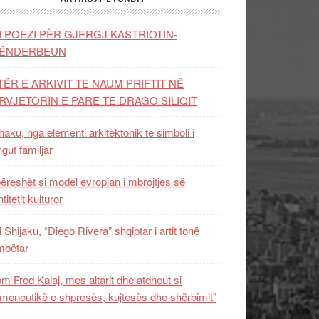
I POEZI PËR GJERGJ KASTRIOTIN-
ËNDERBEUN
TËR E ARKIVIT TE NAUM PRIFTIT NË
RVJETORIN E PARE TE DRAGO SILIQIT
aku, nga elementi arkitektonik te simboli i
ngut familjar
ëreshët si model evropian i mbrojtjes së
titetit kulturor
i Shijaku, “Diego Rivera” shqiptar i artit tonë
mbëtar
m Fred Kalaj, mes altarit dhe atdheut si
meneutikë e shpresës, kujtesës dhe shërbimit”