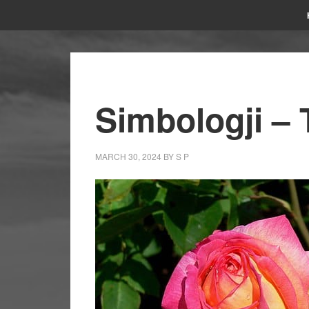
Simbologji – T
MARCH 30, 2024
BY
S P