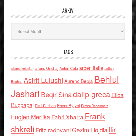
ARKIV
Arkiv
TAGS
arben llalla
alfons Grishaj
Anton Cefa
asllan
albano kolonjari
Behlul
Astrit Lulushi
Aurenc Bebja
Bushati
Jashari
dalip greca
Beqir Sina
Elida
Buçpapaj
Enver Bytyci
Elmi Berisha
Ermira Babamusta
Frank
Eugjen Merlika
Fahri Xharra
shkreli
Ilir
Gezim Llojdia
Fritz radovani