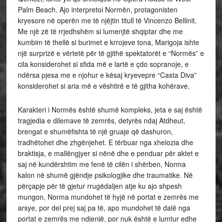
Palm Beach. Ajo interpretoi Normën, protagonisten
kryesore në operën me të njëjtin titull të Vincenzo Bellinit.
Me një zë të rrjedhshëm si lumenjtë shqiptar dhe me
kumbim të thellë si burimet e krrojeve tona, Marigoja ishte
një surprizë e vërtetë për të gjithë spektatorët e “Normës” e
cila konsiderohet si sfida më e lartë e çdo sopranoje, e
ndërsa pjesa me e njohur e kësaj kryevepre “Casta Diva”
konsiderohet si aria më e vështirë e të gjitha kohërave.
Karakteri i Normës është shumë kompleks, jeta e saj është
tragjedia e dilemave të zemrës, detyrës ndaj Atdheut,
brengat e shumëfishta të një gruaje që dashuron,
tradhëtohet dhe zhgënjehet. E tërbuar nga xhelozia dhe
braktisja, e mallëngjyer si nënë dhe e penduar për aktet e
saj në kundërshtim me fenë të cilën i shërben, Norma
kalon në shumë gjëndje psikologjike dhe traumatike. Në
përçapje për të gjetur rrugëdaljen atje ku ajo shpesh
mungon, Norma mundohet të hyjë në portat e zemrës me
arsye, por del prej saj pa të, apo mundohet të dalë nga
portat e zemrës me ndjenjë, por nuk është e lumtur edhe