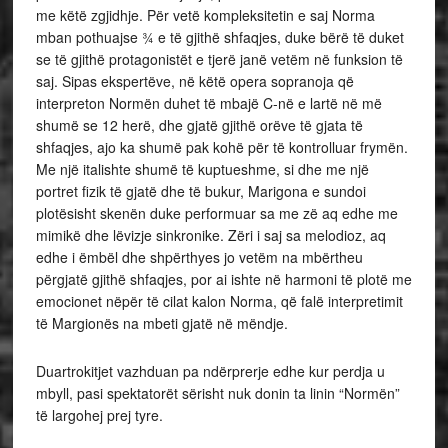
me këtë zgjidhje. Për vetë kompleksitetin e saj Norma
mban pothuajse ¾ e të gjithë shfaqjes, duke bërë të duket
se të gjithë protagonistët e tjerë janë vetëm në funksion të
saj. Sipas ekspertëve, në këtë opera sopranoja që
interpreton Normën duhet të mbajë C-në e lartë në më
shumë se 12 herë, dhe gjatë gjithë orëve të gjata të
shfaqjes, ajo ka shumë pak kohë për të kontrolluar frymën.
Me një italishte shumë të kuptueshme, si dhe me një
portret fizik të gjatë dhe të bukur, Marigona e sundoi
plotësisht skenën duke performuar sa me zë aq edhe me
mimikë dhe lëvizje sinkronike. Zëri i saj sa melodioz, aq
edhe i ëmbël dhe shpërthyes jo vetëm na mbërtheu
përgjatë gjithë shfaqjes, por ai ishte në harmoni të plotë me
emocionet nëpër të cilat kalon Norma, që falë interpretimit
të Margionës na mbeti gjatë në mëndje.
Duartrokitjet vazhduan pa ndërprerje edhe kur perdja u
mbyll, pasi spektatorët sërisht nuk donin ta linin “Normën”
të largohej prej tyre.