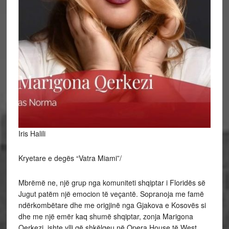
Iris Halili
Kryetare e degës “Vatra Miami”/
Mbrëmë ne, një grup nga komuniteti shqiptar i Floridës së
Jugut patëm një emocion të veçantë. Sopranoja me famë
ndërkombëtare dhe me origjinë nga Gjakova e Kosovës si
dhe me një emër kaq shumë shqiptar, zonja Marigona
Qerkezi, ishte ylli që shkëlqeu në Opera House të West