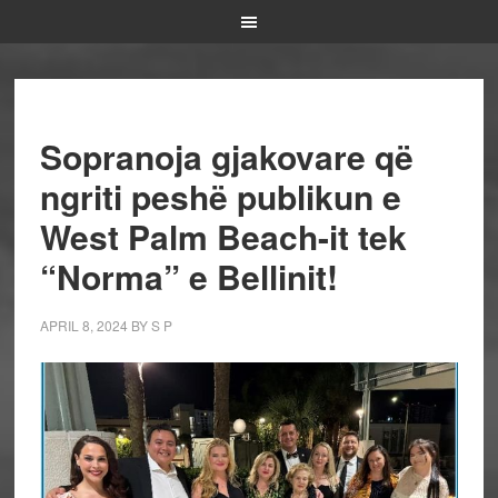
Sopranoja gjakovare që
ngriti peshë publikun e
West Palm Beach-it tek
“Norma” e Bellinit!
APRIL 8, 2024
BY
S P