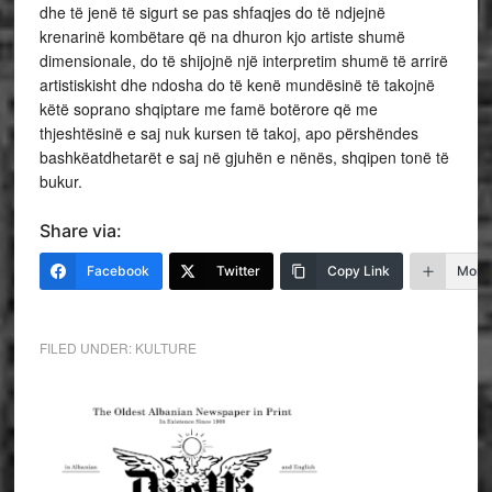
dhe të jenë të sigurt se pas shfaqjes do të ndjejnë
krenarinë kombëtare që na dhuron kjo artiste shumë
dimensionale, do të shijojnë një interpretim shumë të arrirë
artistiskisht dhe ndosha do të kenë mundësinë të takojnë
këtë soprano shqiptare me famë botërore që me
thjeshtësinë e saj nuk kursen të takoj, apo përshëndes
bashkëatdhetarët e saj në gjuhën e nënës, shqipen tonë të
bukur.
Share via:
Facebook
Twitter
Copy Link
More
FILED UNDER:
KULTURE