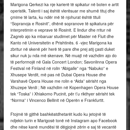
Marigona Qerkezi ka nje karierë të spikatur në boten e artit
operistik. Talenti i saj është vlerësuar me shumë tituj dhe
çmime të larta, ku ndër më të njohurat është tituli
“Sopranoja e Rosinit”, dhënë sopranove të spikatura për
interpretimin e veprave të Rosinit. E lindur dhe rritur në
Zagreb ajo ka mbaruar studimet për Master në Fluit dhe
Kanto në Universitetin e Prishtinës. 6 -vjec Marigona ka
zbritur në skenë për herë të pare dhe prej atij çasti duket
sikur nuk ju nda më skenave. Në muajt në vazhdim ajo do
të performojë në Gala Concert London; Savonlinna Opera
Festival në Finland në rolin “Abigalle” nga “Nabuko” e
Xhusepe Verdit, më pas në Dubai Opera House dhe
Varshavë Opera House me rolin e “Aida” sërisht nga
Xhuzepe Verdi ; Në vazhdim në Kopenhagen Opera House
tek “Toska” i Xhiakomo Pucinit, për t’u rikthyer sërisht tek
“Norma” i Vincenco Bellinit në Operën e Frankfurtit.
Ftojmë të gjithë bashkëatdhetarët kudo ku jetojnë të
ndjekin turin e Marigosë tonë në Instagram apo Facebook
dhe nëse kanë mundësi të dëgjojnë zërin e saj të vecantë