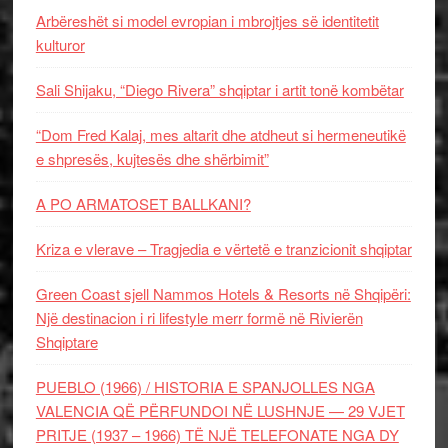
Arbëreshët si model evropian i mbrojtjes së identitetit
kulturor
Sali Shijaku, “Diego Rivera” shqiptar i artit tonë kombëtar
“Dom Fred Kalaj, mes altarit dhe atdheut si hermeneutikë
e shpresës, kujtesës dhe shërbimit”
A PO ARMATOSET BALLKANI?
Kriza e vlerave – Tragjedia e vërtetë e tranzicionit shqiptar
Green Coast sjell Nammos Hotels & Resorts në Shqipëri:
Një destinacion i ri lifestyle merr formë në Rivierën
Shqiptare
PUEBLO (1966) / HISTORIA E SPANJOLLES NGA
VALENCIA QË PËRFUNDOI NË LUSHNJE — 29 VJET
PRITJE (1937 – 1966) TË NJË TELEFONATE NGA DY