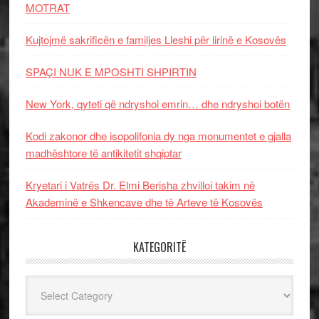
MOTRAT
Kujtojmë sakrificën e familjes Lleshi për lirinë e Kosovës
SPAÇI NUK E MPOSHTI SHPIRTIN
New York, qyteti që ndryshoi emrin… dhe ndryshoi botën
Kodi zakonor dhe isopolifonia dy nga monumentet e gjalla
madhështore të antikitetit shqiptar
Kryetari i Vatrës Dr. Elmi Berisha zhvilloi takim në
Akademinë e Shkencave dhe të Arteve të Kosovës
KATEGORITË
Kategoritë