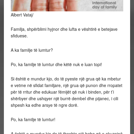
Albert Vataj/
Familja, shpërblimi hyjnor dhe lufta e vështirë e betejave
sfiduese.
A ka
familje të lumtur?
Po, ka familje të lumtur dhe këtë nuk e luan topi!
Si është e mundur kjo, do të pyeste një grua që ka mbetur
e vetme në sfidat familjare, një grua që punon dhe rropatet
për të rritur dhe edukuar fëmijët që nuk i binden, për t’i
shërbyer dhe ushqyer një burrë dembel dhe pijanec, i cili
shpesh ka edhe arsye të ngre dorë.
Po, ka familje të lumtur!
A është e mundur kjo do të thoshte një baba që e akuzojnë