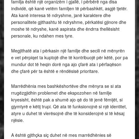
familja është një organizëm i gjallë, i përbërë nga disa
individë, që kanë vetëm familjen të përbashkët, asgjë tjetër.
Ata kanë interesa të ndryshme, janë karaktere dhe
personalitete gjithashtu të ndryshme, përkatësi gjinore dhe
moshe të ndryshe, kanë aspirata dhe ëndrra thellësisht
personale, ku ndahen mes tyre.
Megjithatë ata i përkasin një familje dhe secili në mënyrën
e vet përpiqet ta kuptojë dhe të kontribuojë për këtë, por pa
mundur dot të heqin dorë nga ajo çfarë ata i përfaqëson
dhe çfarë për ta është e rëndësisë prioritare.
Marrëdhënia mes bashkëshortëve dhe mënyra se si ata
rrugëzgjidhin problemet dhe ekspozohen në familje
kryesisht, është pak a shumë ajo që do të jenë fëmijët, si
gjymtyrë e këtij trupi. Që ata të funksionojnë si një identitet,
atyre u duhet të vlerësojnë dhe të konsiderojnë si të kësaj
njësie.
A është gjithçka siç duhet në mes marrëdhënies së