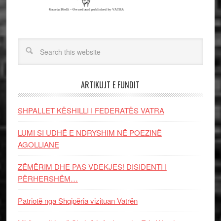
ARTIKUJT E FUNDIT
SHPALLET KËSHILLI I FEDERATËS VATRA
LUMI SI UDHË E NDRYSHIM NË POEZINË
AGOLLIANE
ZËMËRIM DHE PAS VDEKJES! DISIDENTI I
PËRHERSHËM…
Patriotë nga Shqipëria vizituan Vatrën