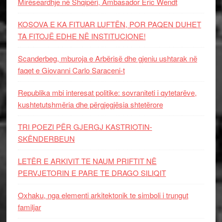
Mirëseardhje në Shqipëri, Ambasador Eric Wendt
KOSOVA E KA FITUAR LUFTËN, POR PAQEN DUHET
TA FITOJË EDHE NË INSTITUCIONE!
Scanderbeg, mburoja e Arbërisë dhe gjeniu ushtarak në
faqet e Giovanni Carlo Saraceni-t
Republika mbi interesat politike: sovraniteti i qytetarëve,
kushtetutshmëria dhe përgjegjësia shtetërore
TRI POEZI PËR GJERGJ KASTRIOTIN-
SKËNDERBEUN
LETËR E ARKIVIT TE NAUM PRIFTIT NË
PERVJETORIN E PARE TE DRAGO SILIQIT
Oxhaku, nga elementi arkitektonik te simboli i trungut
familjar