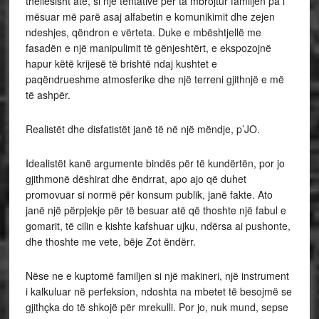
thellësisht atë, si një tentativë për ta mbrojtur familjen pa i
mësuar më parë asaj alfabetin e komunikimit dhe zejen
ndeshjes, qëndron e vërteta. Duke e mbështjellë me
fasadën e një manipulimit të gënjeshtërt, e ekspozojnë
hapur këtë krijesë të brishtë ndaj kushtet e
paqëndrueshme atmosferike dhe një terreni gjithnjë e më
të ashpër.
Realistët dhe disfatistët janë të në një mëndje, p’JO.
Idealistët kanë argumente bindës për të kundërtën, por jo
gjithmonë dëshirat dhe ëndrrat, apo ajo që duhet
promovuar si normë për konsum publik, janë fakte. Ato
janë një përpjekje për të besuar atë që thoshte një fabul e
gomarit, të cilin e kishte kafshuar ujku, ndërsa ai pushonte,
dhe thoshte me vete, bëje Zot ëndërr.
Nëse ne e kuptomë familjen si një makineri, një instrument
i kalkuluar në perfeksion, ndoshta na mbetet të besojmë se
gjithçka do të shkojë për mrekulli. Por jo, nuk mund, sepse