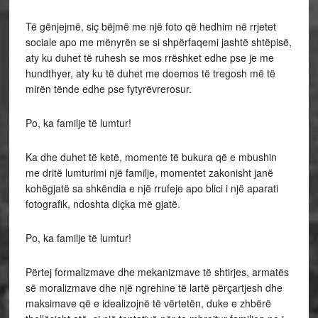
Të gënjejmë, siç bëjmë me një foto që hedhim në rrjetet
sociale apo me mënyrën se si shpërfaqemi jashtë shtëpisë,
aty ku duhet të ruhesh se mos rrëshket edhe pse je me
hundthyer, aty ku të duhet me doemos të tregosh më të
mirën tënde edhe pse fytyrëvrerosur.
Po, ka familje të lumtur!
Ka dhe duhet të ketë, momente të bukura që e mbushin
me dritë lumturimi një familje, momentet zakonisht janë
kohëgjatë sa shkëndia e një rrufeje apo blici i një aparati
fotografik, ndoshta diçka më gjatë.
Po, ka familje të lumtur!
Përtej formalizmave dhe mekanizmave të shtirjes, armatës
së moralizmave dhe një ngrehine të lartë përçartjesh dhe
maksimave që e idealizojnë të vërtetën, duke e zhbërë