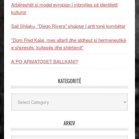
Arbëreshët si model evropian i mbrojtjes së identitetit
kulturor
Sali Shijaku, “Diego Rivera” shqiptar i artit tonë kombëtar
“Dom Fred Kalaj, mes altarit dhe atdheut si hermeneutikë
e shpresës, kujtesës dhe shërbimit”
A PO ARMATOSET BALLKANI?
KATEGORITË
Kategoritë
ARKIV
Arkiv