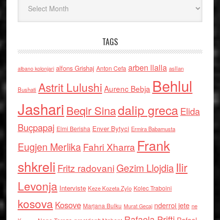
TAGS
arben llalla
alfons Grishaj
Anton Cefa
asllan
albano kolonjari
Behlul
Astrit Lulushi
Aurenc Bebja
Bushati
Jashari
dalip greca
Beqir Sina
Elida
Buçpapaj
Enver Bytyci
Elmi Berisha
Ermira Babamusta
Frank
Eugjen Merlika
Fahri Xharra
shkreli
Ilir
Gezim Llojdia
Fritz radovani
Levonja
Interviste
Kolec Traboini
Keze Kozeta Zylo
kosova
Kosove
nderroi jete
Marjana Bulku
ne
Murat Gecaj
Rafaela Prifti