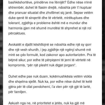
bashkëshortëve, prindërve me fëmijët? Edhe nëse rrimë
shtrembër, duhet të flasim drejtë, ndoshta për t’i kuptuar
dhe pranuar situatat dhe zhvillimet siç janë. Sepse vetëm
duke qenë të sinqertë dhe të vërtetë, mirëkuptues dhe
tolerant, zgjidhja e probleme është më e mundur dhe
harmonia gjen më shumë mundësi të shprehet si një rol
përcaktues.
Avokatët e djallit këshillojnë se ndoshta edhe një sy qorr
dhe një vesh shurdh, i jep zgjidhje një ngërçi shumë më
mirë se çdo formulë, kod zakonor apo autoritarizëm. Pra të
bëjmë sikur, por edhe të përpiqemi të jemi të vërtetë në
kompromis, “për një plesht nuk digjet jorgani”.
Duhet edhe pse nuk duam, kokëmushkësia vetëm vickla
dhe shqelma sjellë. Nuk ka, por edhe nëse duhet të ketë
gjëra për të cilat pendohemi, i’a vlen për një gjë të lartë,
për familjen.
Askush nga ne, në prioritetet e jetës, nuk ka gjë më