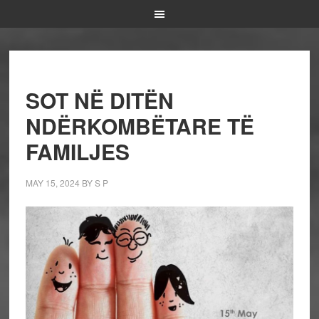
SOT NË DITËN
NDËRKOMBËTARE TË
FAMILJES
MAY 15, 2024
BY
S P