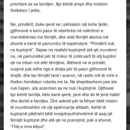
prioritare se sa familjen. Ajo është arsye dhe motivim
thelbësor i jetës.
Ne, prindërit, duke qenë se i përkasim një kohe tjetër,
gjithmonë e kemi patur të vështirësi në ndërtimin e
marrëdhënies me fëmijët, dhe vetë fëmijët akoma më
shumë e kanë të pamundur të kapërcejnë, “Prindërit nuk
na kuptojnë”. Sepse ne realisht kuptojmë atë që mundemi
ne, në pamundësi për të rrokur të zotëruarit të atij kuptimi
që na mban më afër fëmijëve. Atëherë ne si prindër,
vuajmë pak edhe nga e drejta për të patur gjithmonë të
drejtë, dhe kjo fëmijët tanë i acaron, në rastin më të mirë e
thellon hendekun ndarës me ta. Ne shqetësohemi pse ata
nuk hapen, ata acarohen se ne nuk i kuptojmë. Gjithsesi
kjo është familja, këto kanë qenë, janë dhe do të jenë hallet
dhe dertet e familjes. Dhe sekreti për ta kthyer këtë mision
të mundimshëm në një sipërmarrje sfidash, është të
kuptojmë pikërisht këtë mospërputhshmërinë të asaj që
fëmijët kuptojnë dhe atë që ne pranojmë, pak a shumë,
“t’hiq e mos këput”.