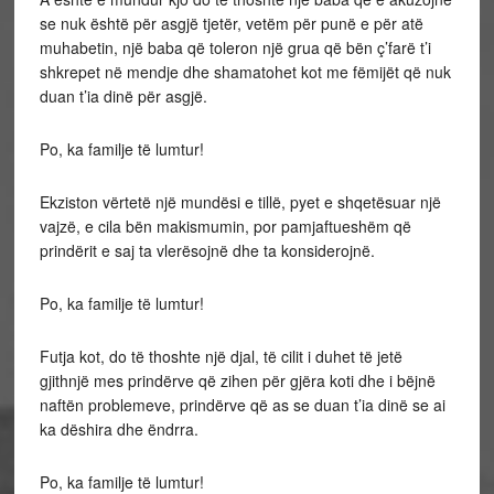
se nuk është për asgjë tjetër, vetëm për punë e për atë
muhabetin, një baba që toleron një grua që bën ç’farë t’i
shkrepet në mendje dhe shamatohet kot me fëmijët që nuk
duan t’ia dinë për asgjë.
Po, ka familje të lumtur!
Ekziston vërtetë një mundësi e tillë, pyet e shqetësuar një
vajzë, e cila bën makismumin, por pamjaftueshëm që
prindërit e saj ta vlerësojnë dhe ta konsiderojnë.
Po, ka familje të lumtur!
Futja kot, do të thoshte një djal, të cilit i duhet të jetë
gjithnjë mes prindërve që zihen për gjëra koti dhe i bëjnë
naftën problemeve, prindërve që as se duan t’ia dinë se ai
ka dëshira dhe ëndrra.
Po, ka familje të lumtur!