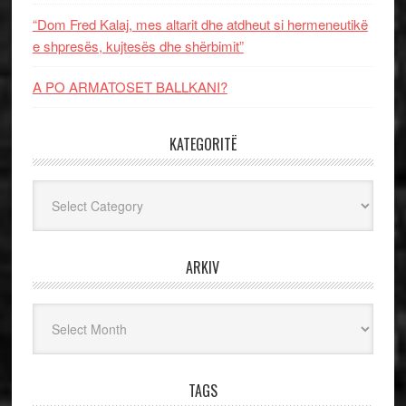
“Dom Fred Kalaj, mes altarit dhe atdheut si hermeneutikë
e shpresës, kujtesës dhe shërbimit”
A PO ARMATOSET BALLKANI?
KATEGORITË
Kategoritë
ARKIV
Arkiv
TAGS