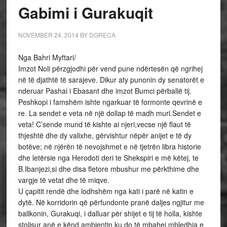
Gabimi i Gurakuqit
NOVEMBER 24, 2014
BY
DGRECA
Nga Bahri Myftari/
Imzot Noli përzgjodhi për vend pune ndërtesën që ngrihej
në të djathtë të sarajeve. Dikur aty punonin dy senatorët e
nderuar Pashai i Ebasant dhe imzot Bumci përballë tij.
Peshkopi i famshëm ishte ngarkuar të formonte qevrinë e
re. La sendet e veta në një dollap të madh muri.Sendet e
veta! C’sende mund të kishte ai njeri,vecse një flaut të
thjeshtë dhe dy valixhe, gërvishtur nëpër anijet e të dy
botëve; në njërën të nevojshmet e në tjetrën libra historie
dhe letërsie nga Herodoti deri te Shekspiri e më këtej, te
B.Ibanjezi,si dhe disa fletore mbushur me përkthime dhe
vargje të vetat dhe të miqve.
U çapitit rendë dhe lodhshëm nga kati i parë në katin e
dytë. Në korridorin që përfundonte pranë daljes ngjitur me
ballkonin, Gurakuqi, i dalluar për shijet e tij të holla, kishte
stolisur anë e kënd ambjentin ku do të mbahej mbledhja e