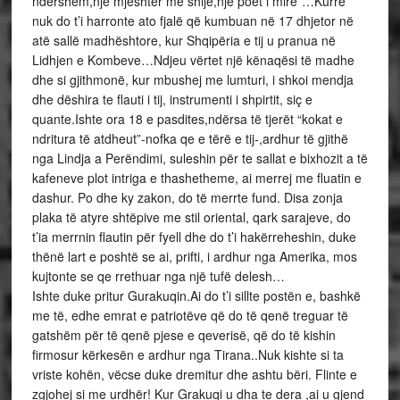
ndershëm,një mjeshtër me shije,një poet i mirë”…Kurrë
nuk do t’i harronte ato fjalë që kumbuan në 17 dhjetor në
atë sallë madhështore, kur Shqipëria e tij u pranua në
Lidhjen e Kombeve…Ndjeu vërtet një kënaqësi të madhe
dhe si gjithmonë, kur mbushej me lumturi, i shkoi mendja
dhe dëshira te flauti i tij, instrumenti i shpirtit, siç e
quante.Ishte ora 18 e pasdites,ndërsa të tjerët “kokat e
ndritura të atdheut”-nofka qe e tërë e tij-,ardhur të gjithë
nga Lindja a Perëndimi, suleshin për te sallat e bixhozit a të
kafeneve plot intriga e thashetheme, ai merrej me fluatin e
dashur. Po dhe ky zakon, do të merrte fund. Disa zonja
plaka të atyre shtëpive me stil oriental, qark sarajeve, do
t’ia merrnin flautin për fyell dhe do t’i hakërreheshin, duke
thënë lart e poshtë se ai, prifti, i ardhur nga Amerika, mos
kujtonte se qe rrethuar nga një tufë delesh…
Ishte duke pritur Gurakuqin.Ai do t’i sillte postën e, bashkë
me të, edhe emrat e patriotëve që do të qenë treguar të
gatshëm për të qenë pjese e qeverisë, që do të kishin
firmosur kërkesën e ardhur nga Tirana..Nuk kishte si ta
vriste kohën, vëcse duke dremitur dhe ashtu bëri. Flinte e
zgjohej si me urdhër! Kur Grakuqi u dha te dera ,ai u gjend