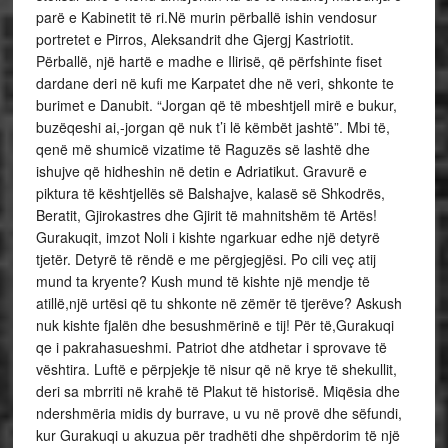
parë e Kabinetit të ri.Në murin përballë ishin vendosur
portretet e Pirros, Aleksandrit dhe Gjergj Kastriotit.
Përballë, një hartë e madhe e Ilirisë, që përfshinte fiset
dardane deri në kufi me Karpatet dhe në veri, shkonte te
burimet e Danubit. “Jorgan që të mbeshtjell mirë e bukur,
buzëqeshi ai,-jorgan që nuk t’i lë këmbët jashtë”. Mbi të,
qenë më shumicë vizatime të Raguzës së lashtë dhe
ishujve që hidheshin në detin e Adriatikut. Gravurë e
piktura të kështjellës së Balshajve, kalasë së Shkodrës,
Beratit, Gjirokastres dhe Gjirit të mahnitshëm të Artës!
Gurakuqit, imzot Noli i kishte ngarkuar edhe një detyrë
tjetër. Detyrë të rëndë e me përgjegjësi. Po cili veç atij
mund ta kryente? Kush mund të kishte një mendje të
atillë,një urtësi që tu shkonte në zëmër të tjerëve? Askush
nuk kishte fjalën dhe besushmërinë e tij! Për të,Gurakuqi
qe i pakrahasueshmi. Patriot dhe atdhetar i sprovave të
vështira. Luftë e përpjekje të nisur që në krye të shekullit,
deri sa mbrriti në krahë të Plakut të historisë. Miqësia dhe
ndershmëria midis dy burrave, u vu në provë dhe sëfundi,
kur Gurakuqi u akuzua për tradhëti dhe shpërdorim të një