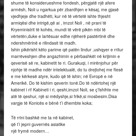
shume të konsiderueshme fondesh, përgjatë një afere
armësh, Noli u ngarkua për zbardhjen e kësaj, me gjasë
vjedhjeje dhe tradhëti, kur në të vërtetë ishte thjesht
armiqësi dhe intrigë,që ai , imzot Noli , në prani të
Kryeministrit të kohës, mundi të vërë pikën mbi të
vërtetën,duke e lartësuar edhe njëherë pastërtinë dhe
ndershmërinë e rilindasit të madh.
Ishin pikërisht këto parime që patën lindur ,ushqyer e rritur
marrëveshjen dhe angazhimin e përbashkët në krijimin e
qeverisë së re, kabinetit te ri. Gurakuqi, i mirënjohur për
njohje të madhe ndër intelektualë, do tu drejtohej me ftesë
e me kërkesë atyre, kudo që të ishin; në Evropë e në
Amerikë. Do të kishim qeverin tonë.Do të ndërtohej një
kabinet i ri! Kabineti i ri, qeshi,imzot Noli, se ç’fshihte me
atë të qeshur, një si mëdyshje,si frikë,si mosbesim.Disa
vargje të Konicës e bënë t’i dhembte koka;
Të rrini bashkë me ta në kabinet,
që t’i jepni guvernës asiatike
një frymë modern…