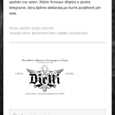
qeshën me veten. Kishin firmosur dhjetra e qindra
telegrame, letra,fjalime deklarata,po kurrë,asnjëherë për
vete.
FILED UNDER:
ESSE
,
HISTORI
TAGGED WITH:
BAHRI MYFTARI
,
GABIMI I GURAKUQIT