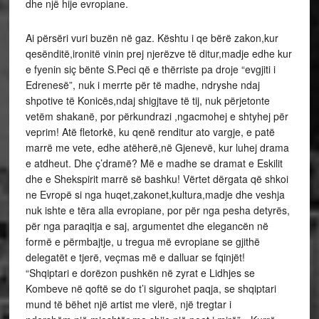
dhe një hije evropiane.
Ai përsëri vuri buzën në gaz. Kështu i qe bërë zakon,kur
qesënditë,ironitë vinin prej njerëzve të ditur,madje edhe kur
e fyenin siç bënte S.Peci që e thërriste pa droje “evgjiti i
Edrenesë”, nuk i merrte për të madhe, ndryshe ndaj
shpotive të Konicës,ndaj shigjtave të tij, nuk përjetonte
vetëm shakanë, por përkundrazi ,ngacmohej e shtyhej për
veprim! Atë fletorkë, ku qenë renditur ato vargje, e patë
marrë me vete, edhe atëherë,në Gjenevë, kur luhej drama
e atdheut. Dhe ç’dramë? Më e madhe se dramat e Eskilit
dhe e Shekspirit marrë së bashku! Vërtet dërgata që shkoi
ne Evropë si nga huqet,zakonet,kultura,madje dhe veshja
nuk ishte e tëra alla evropiane, por për nga pesha detyrës,
për nga paraqitja e saj, argumentet dhe elegancën në
formë e përmbajtje, u tregua më evropiane se gjithë
delegatët e tjerë, veçmas më e dalluar se fqinjët!
“Shqiptari e dorëzon pushkën në zyrat e Lidhjes se
Kombeve në qoftë se do t’i sigurohet paqja, se shqiptari
mund të bëhet një artist me vlerë, një tregtar i