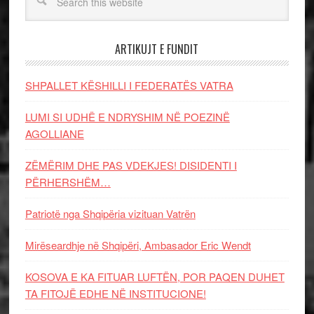
ARTIKUJT E FUNDIT
SHPALLET KËSHILLI I FEDERATËS VATRA
LUMI SI UDHË E NDRYSHIM NË POEZINË
AGOLLIANE
ZËMËRIM DHE PAS VDEKJES! DISIDENTI I
PËRHERSHËM…
Patriotë nga Shqipëria vizituan Vatrën
Mirëseardhje në Shqipëri, Ambasador Eric Wendt
KOSOVA E KA FITUAR LUFTËN, POR PAQEN DUHET
TA FITOJË EDHE NË INSTITUCIONE!