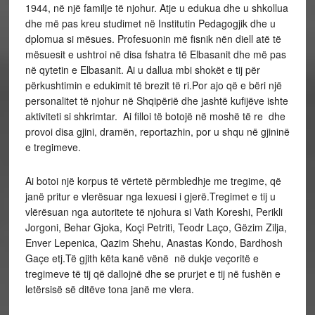
1944, në një familje të njohur. Atje u edukua dhe u shkollua
dhe më pas kreu studimet në Institutin Pedagogjik dhe u
dplomua si mësues. Profesuonin më fisnik nën diell atë të
mësuesit e ushtroi në disa fshatra të Elbasanit dhe më pas
në qytetin e Elbasanit. Ai u dallua mbi shokët e tij për
përkushtimin e edukimit të brezit të ri.Por ajo që e bëri një
personalitet të njohur në Shqipërië dhe jashtë kufijëve ishte
aktiviteti si shkrimtar. Ai filloi të botojë në moshë të re dhe
provoi disa gjini, dramën, reportazhin, por u shqu në gjininë
e tregimeve.
Ai botoi një korpus të vërtetë përmbledhje me tregime, që
janë pritur e vlerësuar nga lexuesi i gjerë.Tregimet e tij u
vlërësuan nga autoritete të njohura si Vath Koreshi, Perikli
Jorgoni, Behar Gjoka, Koçi Petriti, Teodr Laço, Gëzim Zilja,
Enver Lepenica, Qazim Shehu, Anastas Kondo, Bardhosh
Gaçe etj.Të gjith këta kanë vënë në dukje veçoritë e
tregimeve të tij që dallojnë dhe se prurjet e tij në fushën e
letërsisë së ditëve tona janë me vlera.