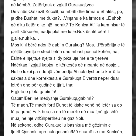
në këmbë. Zotëri,nuk e zgjati Gurakuqi,vec
Delvinës,Qafzezit,Koculit,na mbriti dhe firma e Shalës,, po,
ja dhe Bushati më duket?…Vinjahu e ka firmos e ..E shoh
që diku tjetër e ke një merak? Te Konica!Atij ia kam nisur të
parit kërkesën,madje plot me lutje.Nuk është bërë i
gjallë,nuk ka…
Mos kini bërë ndonjë gabim Gurakuq? Mos…Përsëritja e të
njëjtës pyetje e stepi tjetrin dhe mbasi peshoi kohën,tha;
Është e njëjta,e njëjta si dy pika ujë me e të tjerëve.
Ndërkaq,i zgjati kopjon e kërkesës që mbante në dosje…
Noli e lexoi pa ndonjë vëmendje.Ai nuk dyshonte kurrë te
saktësia dhe korrektësia e Gurakuqit.E vërtiti nëpër duar
letrën dhe për çudinë e tjtrit, tha:
E gjeta,e gjeta gabimin!
Gabim!Bëri në mëdyshje Gurakuqi,gabim!?
Të madh.Të madh fort! Duhet të kishe venë në letër sa do
të paguhej Faik beu,sa do të merrte në muaj,në gjashtë
muaj,në një vit!Shpërtheu në gaz Noli.
Në sekond, edhe Gurakuqi u bashkua më gëzimin e
tjetrit.Qeshnin apo nuk qeshnin!Më shumë se me Konicën,