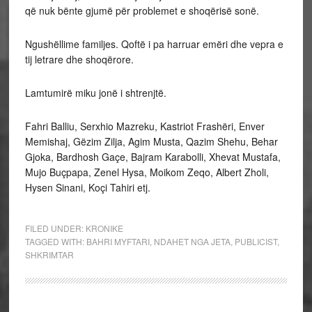
që nuk bënte gjumë për problemet e shoqërisë sonë.
Ngushëllime familjes. Qoftë i pa harruar emëri dhe vepra e
tij letrare dhe shoqërore.
Lamtumirë miku jonë i shtrenjtë.
Fahri Balliu, Serxhio Mazreku, Kastriot Frashëri, Enver
Memishaj, Gëzim Zilja, Agim Musta, Qazim Shehu, Behar
Gjoka, Bardhosh Gaçe, Bajram Karabolli, Xhevat Mustafa,
Mujo Buçpapa, Zenel Hysa, Moikom Zeqo, Albert Zholi,
Hysen Sinani, Koçi Tahiri etj.
FILED UNDER:
KRONIKE
TAGGED WITH:
BAHRI MYFTARI
,
NDAHET NGA JETA
,
PUBLICIST
,
SHKRIMTAR