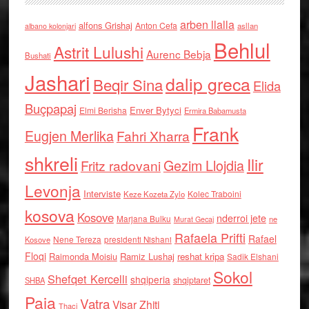
arben llalla
alfons Grishaj
Anton Cefa
asllan
albano kolonjari
Behlul
Astrit Lulushi
Aurenc Bebja
Bushati
Jashari
dalip greca
Beqir Sina
Elida
Buçpapaj
Enver Bytyci
Elmi Berisha
Ermira Babamusta
Frank
Eugjen Merlika
Fahri Xharra
shkreli
Ilir
Gezim Llojdia
Fritz radovani
Levonja
Interviste
Kolec Traboini
Keze Kozeta Zylo
kosova
Kosove
nderroi jete
Marjana Bulku
ne
Murat Gecaj
Rafaela Prifti
Rafael
Nene Tereza
Kosove
presidenti Nishani
Floqi
Raimonda Moisiu
Ramiz Lushaj
reshat kripa
Sadik Elshani
Sokol
Shefqet Kercelli
shqiperia
shqiptaret
SHBA
Paja
Vatra
Visar Zhiti
Thaci