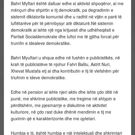
Bahri Myftari është dalluar edhe si aktivist shpoqëror, ai me
mënçuri dhe shpirtin e tij demokratik, pa degradimin e
sistemit diktatorila komunist dhe u radhit në vijën e parë të
luftëtarëve për të përmbysyr atë diktaturë.Në sistemin
demokratik ai ishte një nga krijuesit dhe udhëheqësit e
Partisë Socialdemokrate dhe luftoi me të gjitha forcat për
trumfin e idealeve demokratike.
Bahri Myuftari u shqua edhe në fushën e publicistikës, në
krah të publicistëve të njohur Fahri Balliu, Astrit Nuri,
Xhevat Mustafa etj ai dha kontributin e tij të vlefshëm për
triufmin e ideve demokratike.
Edhe në pension ai ishte njeri aktiv dhe ishte çdo ditë në
punë, me shkrime publicistike, me tregime në shtypin e
përditshëm, me pjesmarrje e diskutime në aktivitet
kulturiore, në çdo rast duke dhënë mendimin e tij me
guximin që e karakterizonte dhe me qytetari.
Humbja e tij, është humbja e një intelektuali dhe shkrimtari