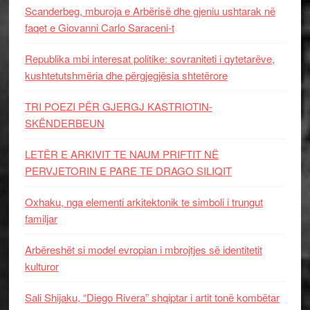
Scanderbeg, mburoja e Arbërisë dhe gjeniu ushtarak në
faqet e Giovanni Carlo Saraceni-t
Republika mbi interesat politike: sovraniteti i qytetarëve,
kushtetutshmëria dhe përgjegjësia shtetërore
TRI POEZI PËR GJERGJ KASTRIOTIN-
SKËNDERBEUN
LETËR E ARKIVIT TE NAUM PRIFTIT NË
PERVJETORIN E PARE TE DRAGO SILIQIT
Oxhaku, nga elementi arkitektonik te simboli i trungut
familjar
Arbëreshët si model evropian i mbrojtjes së identitetit
kulturor
Sali Shijaku, “Diego Rivera” shqiptar i artit tonë kombëtar