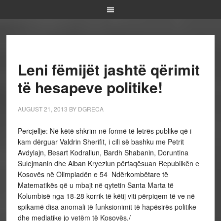
Leni fëmijët jashtë qërimit
të hesapeve politike!
AUGUST 21, 2013
BY
DGRECA
Percjellje: Në këtë shkrim në formë të letrës publike që i
kam dërguar Valdrin Sherifit, i cili së bashku me Petrit
Avdylajn, Besart Kodraliun, Bardh Shabanin, Doruntina
Sulejmanin dhe Alban Kryeziun përfaqësuan Republikën e
Kosovës në Olimpiadën e 54 Ndërkombëtare të
Matematikës që u mbajt në qytetin Santa Marta të
Kolumbisë nga 18-28 korrik të këtij viti përpiqem të ve në
spikamë disa anomali të funksionimit të hapësirës politike
dhe mediatike jo vetëm të Kosovës./