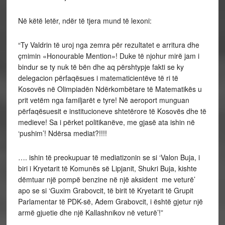
Në këtë letër, ndër të tjera mund të lexoni:
“Ty Valdrin të uroj nga zemra për rezultatet e arritura dhe
çmimin «Honourable Mention»! Duke të njohur mirë jam i
bindur se ty nuk të bën dhe aq përshtypje fakti se ky
delegacion përfaqësues i matematicientëve të ri të
Kosovës në Olimpiadën Ndërkombëtare të Matematikës u
prit vetëm nga familjarët e tyre! Në aeroport munguan
përfaqësuesit e institucioneve shtetërore të Kosovës dhe të
medieve! Sa i përket politikanëve, me gjasë ata ishin në
‘pushim’! Ndërsa mediat?!!!!
…. ishin të preokupuar të mediatizonin se si ‘Valon Buja, i
biri i Kryetarit të Komunës së Lipjanit, Shukri Buja, kishte
dëmtuar një pompë benzine në një aksident me veturë’
apo se si ‘Guxim Grabovcit, të birit të Kryetarit të Grupit
Parlamentar të PDK-së, Adem Grabovcit, i është gjetur një
armë gjuetie dhe një Kallashnikov në veturë’!”