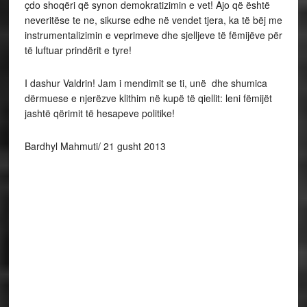
çdo shoqëri që synon demokratizimin e vet! Ajo që është
neveritëse te ne, sikurse edhe në vendet tjera, ka të bëj me
instrumentalizimin e veprimeve dhe sjelljeve të fëmijëve për
të luftuar prindërit e tyre!
I dashur Valdrin! Jam i mendimit se ti, unë dhe shumica
dërmuese e njerëzve klithim në kupë të qiellit: leni fëmijët
jashtë qërimit të hesapeve politike!
Bardhyl Mahmuti/ 21 gusht 2013