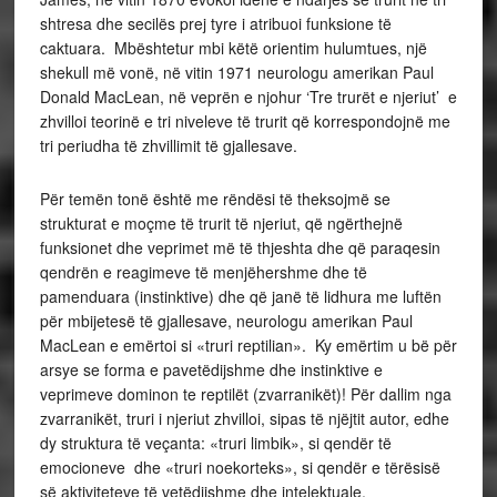
shtresa dhe secilës prej tyre i atribuoi funksione të
caktuara. Mbështetur mbi këtë orientim hulumtues, një
shekull më vonë, në vitin 1971 neurologu amerikan Paul
Donald MacLean, në veprën e njohur ‘Tre trurët e njeriut’ e
zhvilloi teorinë e tri niveleve të trurit që korrespondojnë me
tri periudha të zhvillimit të gjallesave.
Për temën tonë është me rëndësi të theksojmë se
strukturat e moçme të trurit të njeriut, që ngërthejnë
funksionet dhe veprimet më të thjeshta dhe që paraqesin
qendrën e reagimeve të menjëhershme dhe të
pamenduara (instinktive) dhe që janë të lidhura me luftën
për mbijetesë të gjallesave, neurologu amerikan Paul
MacLean e emërtoi si «truri reptilian». Ky emërtim u bë për
arsye se forma e pavetëdijshme dhe instinktive e
veprimeve dominon te reptilët (zvarranikët)! Për dallim nga
zvarranikët, truri i njeriut zhvilloi, sipas të njëjtit autor, edhe
dy struktura të veçanta: «truri limbik», si qendër të
emocioneve dhe «truri noekorteks», si qendër e tërësisë
së aktiviteteve të vetëdijshme dhe intelektuale.