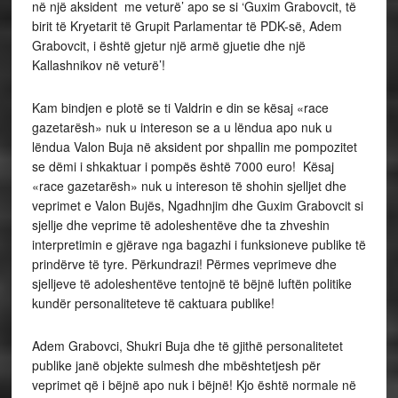
në një aksident me veturë’ apo se si ‘Guxim Grabovcit, të
birit të Kryetarit të Grupit Parlamentar të PDK-së, Adem
Grabovcit, i është gjetur një armë gjuetie dhe një
Kallashnikov në veturë’!
Kam bindjen e plotë se ti Valdrin e din se kësaj «race
gazetarësh» nuk u intereson se a u lëndua apo nuk u
lëndua Valon Buja në aksident por shpallin me pompozitet
se dëmi i shkaktuar i pompës është 7000 euro! Kësaj
«race gazetarësh» nuk u intereson të shohin sjelljet dhe
veprimet e Valon Bujës, Ngadhnjim dhe Guxim Grabovcit si
sjellje dhe veprime të adoleshentëve dhe ta zhveshin
interpretimin e gjërave nga bagazhi i funksioneve publike të
prindërve të tyre. Përkundrazi! Përmes veprimeve dhe
sjelljeve të adoleshentëve tentojnë të bëjnë luftën politike
kundër personaliteteve të caktuara publike!
Adem Grabovci, Shukri Buja dhe të gjithë personalitetet
publike janë objekte sulmesh dhe mbështetjesh për
veprimet që i bëjnë apo nuk i bëjnë! Kjo është normale në