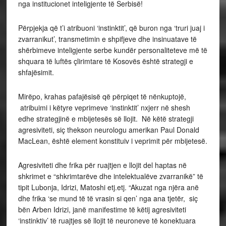
nga institucionet inteligjente të Serbisë!
Përpjekja që t’i atribuoni ‘instinktit’, që buron nga ‘truri juaj i
zvarranikut’, transmetimin e shpifjeve dhe insinuatave të
shërbimeve inteligjente serbe kundër personaliteteve më të
shquara të luftës çlirimtare të Kosovës është strategji e
shfajësimit.
Mirëpo, krahas pafajësisë që përpiqet të nënkuptojë,
atribuimi i këtyre veprimeve ‘instinktit’ nxjerr në shesh
edhe strategjinë e mbijetesës së llojit. Në këtë strategji
agresiviteti, siç thekson neurologu amerikan Paul Donald
MacLean, është element konstituiv i veprimit për mbijetesë.
Agresiviteti dhe frika për ruajtjen e llojit del haptas në
shkrimet e “shkrimtarëve dhe intelektualëve zvarranikë” të
tipit Lubonja, Idrizi, Matoshi etj.etj. “Akuzat nga njëra anë
dhe frika ‘se mund të të vrasin si qen’ nga ana tjetër, siç
bën Arben Idrizi, janë manifestime të këtij agresiviteti
‘instinktiv’ të ruajtjes së llojit të neuroneve të konektuara