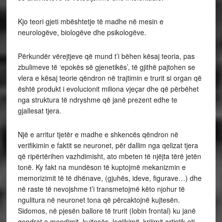
Kjo teori gjeti mbështetje të madhe në mesin e
neurologëve, biologëve dhe psikologëve.
Përkundër vërejtjeve që mund t’i bëhen kësaj teoria, pas
zbulimeve të ‘epokës së gjenetikës’, të gjithë pajtohen se
vlera e kësaj teorie qëndron në trajtimin e trurit si organ që
është produkt i evolucionit miliona vjeçar dhe që përbëhet
nga struktura të ndryshme që janë prezent edhe te
gjallesat tjera.
Një e arritur tjetër e madhe e shkencës qëndron në
verifikimin e faktit se neuronet, për dallim nga qelizat tjera
që ripërtërihen vazhdimisht, ato mbeten të njëjta tërë jetën
tonë. Ky fakt na mundëson të kuptojmë mekanizmin e
memorizimit të të dhënave, (gjuhës, ideve, figurave…) dhe
në raste të nevojshme t’i transmetojmë këto njohur të
ngulitura në neuronet tona që përcaktojnë kujtesën.
Sidomos, në pjesën ballore të trurit (lobin frontal) ku janë
qendrat e mendimit, kujtesës, logjikimit, krijimit artistik etj…