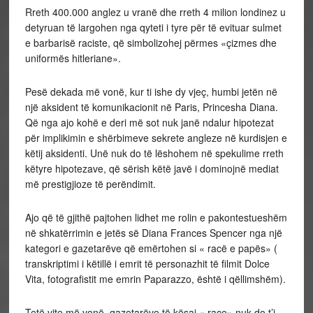
Rreth 400.000 anglez u vranë dhe rreth 4 milion londinez u
detyruan të largohen nga qyteti i tyre për të evituar sulmet
e barbarisë raciste, që simbolizohej përmes «çizmes dhe
uniformës hitleriane».
Pesë dekada më vonë, kur ti ishe dy vjeç, humbi jetën në
një aksident të komunikacionit në Paris, Princesha Diana.
Që nga ajo kohë e deri më sot nuk janë ndalur hipotezat
për implikimin e shërbimeve sekrete angleze në kurdisjen e
këtij aksidenti. Unë nuk do të lëshohem në spekulime rreth
këtyre hipotezave, që sërish këtë javë i dominojnë mediat
më prestigjioze të perëndimit.
Ajo që të gjithë pajtohen lidhet me rolin e pakontestueshëm
në shkatërrimin e jetës së Diana Frances Spencer nga një
kategori e gazetarëve që emërtohen si « racë e papës» (
transkriptimi i këtillë i emrit të personazhit të filmit Dolce
Vita, fotografistit me emrin Paparazzo, është i qëllimshëm).
Tetë vite më vonë, gazetarëve të kësaj « race» nuk do t’i