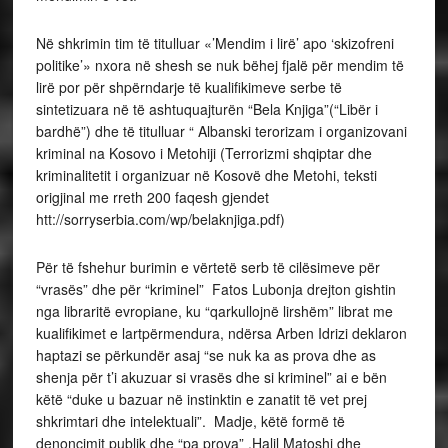
Në shkrimin tim të titulluar «’Mendim i lirë’ apo ‘skizofreni
politike’» nxora në shesh se nuk bëhej fjalë për mendim të
lirë por për shpërndarje të kualifikimeve serbe të
sintetizuara në të ashtuquajturën “Bela Knjiga”(“Libër i
bardhë”) dhe të titulluar “ Albanski terorizam i organizovani
kriminal na Kosovo i Metohiji (Terrorizmi shqiptar dhe
kriminalitetit i organizuar në Kosovë dhe Metohi, teksti
origjinal me rreth 200 faqesh gjendet
htt://sorryserbia.com/wp/belaknjiga.pdf)
Për të fshehur burimin e vërtetë serb të cilësimeve për
“vrasës” dhe për “kriminel” Fatos Lubonja drejton gishtin
nga libraritë evropiane, ku “qarkullojnë lirshëm” librat me
kualifikimet e lartpërmendura, ndërsa Arben Idrizi deklaron
haptazi se përkundër asaj “se nuk ka as prova dhe as
shenja për t’i akuzuar si vrasës dhe si kriminel” ai e bën
këtë “duke u bazuar në instinktin e zanatit të vet prej
shkrimtari dhe intelektuali”. Madje, këtë formë të
denoncimit publik dhe “pa prova” ,Halil Matoshi dhe