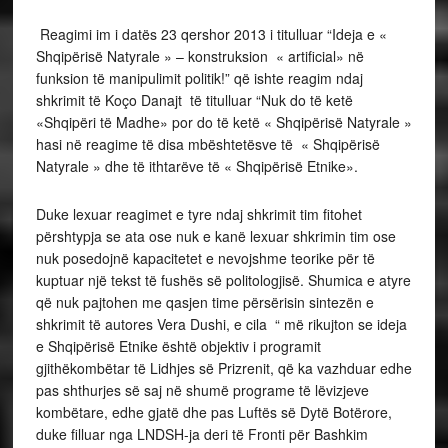
Reagimi im i datës 23 qershor 2013 i titulluar “Ideja e «
Shqipërisë Natyrale » – konstruksion « artificial» në
funksion të manipulimit politik!” që ishte reagim ndaj
shkrimit të Koço Danajt të titulluar “Nuk do të ketë
«Shqipëri të Madhe» por do të ketë « Shqipërisë Natyrale »
hasi në reagime të disa mbështetësve të « Shqipërisë
Natyrale » dhe të ithtarëve të « Shqipërisë Etnike».
Duke lexuar reagimet e tyre ndaj shkrimit tim fitohet
përshtypja se ata ose nuk e kanë lexuar shkrimin tim ose
nuk posedojnë kapacitetet e nevojshme teorike për të
kuptuar një tekst të fushës së politologjisë. Shumica e atyre
që nuk pajtohen me qasjen time përsërisin sintezën e
shkrimit të autores Vera Dushi, e cila “ më rikujton se ideja
e Shqipërisë Etnike është objektiv i programit
gjithëkombëtar të Lidhjes së Prizrenit, që ka vazhduar edhe
pas shthurjes së saj në shumë programe të lëvizjeve
kombëtare, edhe gjatë dhe pas Luftës së Dytë Botërore,
duke filluar nga LNDSH-ja deri të Fronti për Bashkim