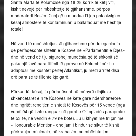
Santa Marta të Kolumbisë nga 18-28 korrik të këtij viti,
kishit nevojë për mbështetje të gjithanshme, përpos
moderatorit Besim Dinaj që u mundua t’i jep pak oksigjen
kësaj atmosfere të kontaminuar, u ballafaquat me heshtje
totale!
Në vend të mbështetjes së gjithanshme për delegacionin
që përfaqësonte shtetin e Kosovë në «Parlamentin e Dijes»
dhe në vend që t’ju sigurohej mundësia që të shkonit së
paku një javë para fillimit të garave në Kolumbi për t’u
adaptuar me kushtet përtej Atlantikut, ju mezi arritët disa
orë para se të fillonte kjo garë.
Përkundër kësaj, ju përfaqësuat në mënyrë dinjitoze
shkencëtarët e ri të Kosovës në këtë garë ndërshtetërore
dhe ngritët renditjen e shtetit të Kosovës për 15 vende (nga
vendi 94 që ishte ranguar në garat e Olimpiadës paraprake
të 53-të, në vendin e 79 në botë). Ju u kthyet me tri çmime
«Honourable Mention» dhe jam i bindur se sikur të kishit
përkrahjen minimale, në krahasim me mbështetjen