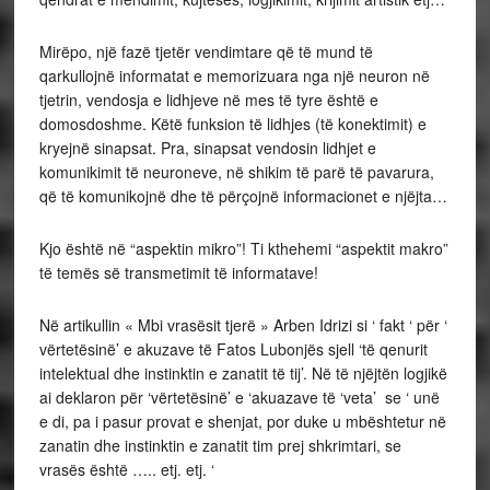
Mirëpo, një fazë tjetër vendimtare që të mund të
qarkullojnë informatat e memorizuara nga një neuron në
tjetrin, vendosja e lidhjeve në mes të tyre është e
domosdoshme. Këtë funksion të lidhjes (të konektimit) e
kryejnë sinapsat. Pra, sinapsat vendosin lidhjet e
komunikimit të neuroneve, në shikim të parë të pavarura,
që të komunikojnë dhe të përçojnë informacionet e njëjta…
Kjo është në “aspektin mikro”! Ti kthehemi “aspektit makro”
të temës së transmetimit të informatave!
Në artikullin « Mbi vrasësit tjerë » Arben Idrizi si ‘ fakt ‘ për ‘
vërtetësinë’ e akuzave të Fatos Lubonjës sjell ‘të qenurit
intelektual dhe instinktin e zanatit të tij’. Në të njëjtën logjikë
ai deklaron për ‘vërtetësinë’ e ‘akuazave të ‘veta’ se ‘ unë
e di, pa i pasur provat e shenjat, por duke u mbështetur në
zanatin dhe instinktin e zanatit tim prej shkrimtari, se
vrasës është ….. etj. etj. ‘