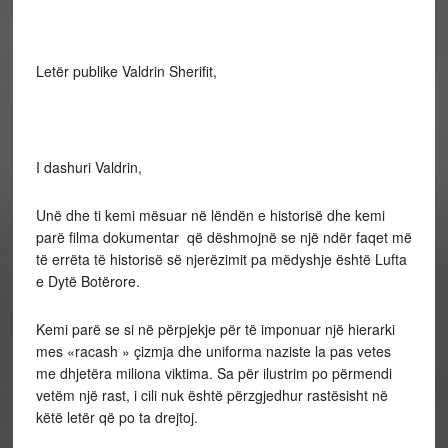
Letër publike Valdrin Sherifit,
I dashuri Valdrin,
Unë dhe ti kemi mësuar në lëndën e historisë dhe kemi
parë filma dokumentar që dëshmojnë se një ndër faqet më
të errëta të historisë së njerëzimit pa mëdyshje është Lufta
e Dytë Botërore.
Kemi parë se si në përpjekje për të imponuar një hierarki
mes «racash » çizmja dhe uniforma naziste la pas vetes
me dhjetëra miliona viktima. Sa për ilustrim po përmendi
vetëm një rast, i cili nuk është përzgjedhur rastësisht në
këtë letër që po ta drejtoj.