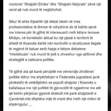
nocionet “Shqipëri Etnike” dhe “Shqipëri Natyrale” zënë një
vend që nuk mund të neglizhohet.
Sikur të ishte thjeshtë një debat idesh në mes
profesionistëve të lëmive të ndryshme do të kishte qenë
me interes për të gjithë të interesuarit rreth këtyre temave.
Mirëpo, në kontekstin aktual ku një pjesë e territorit të
shtetit të Kosovës është nën kontrollin e strukturave ilegale
të regjimit të kaluar serb hapja e këtyre debateve
“intelektuale” nuk mund të jetë e zhveshur nga qëllimet dhe
strategjitë e caktuara politike.
Të gjithë ata që kanë përcjellë me vëmendje zhvillimet
politike lidhur me shpërbërjen e Federatës jugosllave janë
plotësisht të vetëdijshëm se populli shqiptar i Kosovës u
ballafaqua me një politikë të gjenocidit të ngjashme me atë
që kishin përjetuar gjysmë shekulli më parë shqiptarët e
Çamërisë:mbi dhjetëra mijë të vrarë dhe rreth një milion të
shpërngulur….