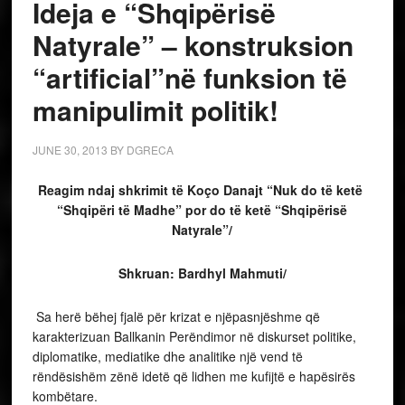
Ideja e “Shqipërisë
Natyrale” – konstruksion
“artificial”në funksion të
manipulimit politik!
JUNE 30, 2013
BY
DGRECA
Reagim ndaj shkrimit të Koço Danajt “Nuk do të ketë
“Shqipëri të Madhe” por do të ketë “Shqipërisë
Natyrale”/
Shkruan: Bardhyl Mahmuti/
Sa herë bëhej fjalë për krizat e njëpasnjëshme që
karakterizuan Ballkanin Perëndimor në diskurset politike,
diplomatike, mediatike dhe analitike një vend të
rëndësishëm zënë idetë që lidhen me kufijtë e hapësirës
kombëtare.