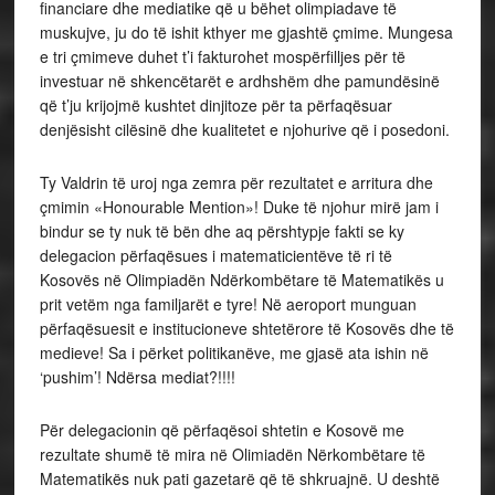
financiare dhe mediatike që u bëhet olimpiadave të
muskujve, ju do të ishit kthyer me gjashtë çmime. Mungesa
e tri çmimeve duhet t’i fakturohet mospërfilljes për të
investuar në shkencëtarët e ardhshëm dhe pamundësinë
që t’ju krijojmë kushtet dinjitoze për ta përfaqësuar
denjësisht cilësinë dhe kualitetet e njohurive që i posedoni.
Ty Valdrin të uroj nga zemra për rezultatet e arritura dhe
çmimin «Honourable Mention»! Duke të njohur mirë jam i
bindur se ty nuk të bën dhe aq përshtypje fakti se ky
delegacion përfaqësues i matematicientëve të ri të
Kosovës në Olimpiadën Ndërkombëtare të Matematikës u
prit vetëm nga familjarët e tyre! Në aeroport munguan
përfaqësuesit e institucioneve shtetërore të Kosovës dhe të
medieve! Sa i përket politikanëve, me gjasë ata ishin në
‘pushim’! Ndërsa mediat?!!!!
Për delegacionin që përfaqësoi shtetin e Kosovë me
rezultate shumë të mira në Olimiadën Nërkombëtare të
Matematikës nuk pati gazetarë që të shkruajnë. U deshtë