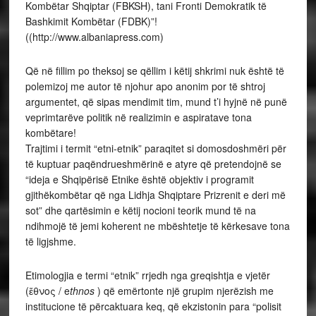
Kombëtar Shqiptar (FBKSH), tani Fronti Demokratik të
Bashkimit Kombëtar (FDBK)”!
((http://www.albaniapress.com)
Që në fillim po theksoj se qëllim i këtij shkrimi nuk është të
polemizoj me autor të njohur apo anonim por të shtroj
argumentet, që sipas mendimit tim, mund t’i hyjnë në punë
veprimtarëve politik në realizimin e aspiratave tona
kombëtare!
Trajtimi i termit “etni-etnik” paraqitet si domosdoshmëri për
të kuptuar paqëndrueshmërinë e atyre që pretendojnë se
“ideja e Shqipërisë Etnike është objektiv i programit
gjithëkombëtar që nga Lidhja Shqiptare Prizrenit e deri më
sot” dhe qartësimin e këtij nocioni teorik mund të na
ndihmojë të jemi koherent ne mbështetje të kërkesave tona
të ligjshme.
Etimologjia e termi “etnik” rrjedh nga greqishtja e vjetër
(ἔθνος / e
thnos
) që emërtonte një grupim njerëzish me
institucione të përcaktuara keq, që ekzistonin para “polisit