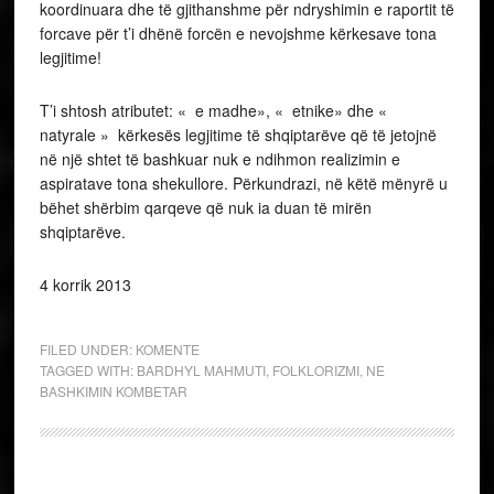
koordinuara dhe të gjithanshme për ndryshimin e raportit të
forcave për t’i dhënë forcën e nevojshme kërkesave tona
legjitime!
T’i shtosh atributet: « e madhe», « etnike» dhe «
natyrale » kërkesës legjitime të shqiptarëve që të jetojnë
në një shtet të bashkuar nuk e ndihmon realizimin e
aspiratave tona shekullore. Përkundrazi, në këtë mënyrë u
bëhet shërbim qarqeve që nuk ia duan të mirën
shqiptarëve.
4 korrik 2013
FILED UNDER:
KOMENTE
TAGGED WITH:
BARDHYL MAHMUTI
,
FOLKLORIZMI
,
NE
BASHKIMIN KOMBETAR