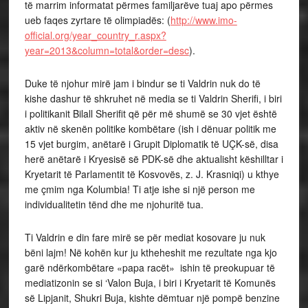
të marrim informatat përmes familjarëve tuaj apo përmes
ueb faqes zyrtare të olimpiadës: (
http://www.imo-
official.org/year_country_r.aspx?
year=2013&column=total&order=desc
).
Duke të njohur mirë jam i bindur se ti Valdrin nuk do të
kishe dashur të shkruhet në media se ti Valdrin Sherifi, i biri
i politikanit Bilall Sherifit që për më shumë se 30 vjet është
aktiv në skenën politike kombëtare (ish i dënuar politik me
15 vjet burgim, anëtarë i Grupit Diplomatik të UÇK-së, disa
herë anëtarë i Kryesisë së PDK-së dhe aktualisht këshilltar i
Kryetarit të Parlamentit të Kosvovës, z. J. Krasniqi) u kthye
me çmim nga Kolumbia! Ti atje ishe si një person me
individualitetin tënd dhe me njohuritë tua.
Ti Valdrin e din fare mirë se për mediat kosovare ju nuk
bëni lajm! Në kohën kur ju ktheheshit me rezultate nga kjo
garë ndërkombëtare «papa racët» ishin të preokupuar të
mediatizonin se si ‘Valon Buja, i biri i Kryetarit të Komunës
së Lipjanit, Shukri Buja, kishte dëmtuar një pompë benzine