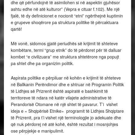
dhe që përfundojnë të asimilohen si në aspektin gjuhësor
ashtu edhe në atë kulturor” (Vepra e cituar f.102). Me një
fjalë, të dy definicionet e nocionit “etni” ngërthejnë kuptimin
e grupeve shoqërore pa struktura politike të përcaktuara
qartë!
Më vonë, sidomos gjatë periudhës së krijimit të shteteve
kombëtare, termi “grup etnik” do të përdoret për të dalluar
kombet “e civilizuara” me struktura shtetërore nga popujt
pa shtet dhe pa organizim politik.
Aspirata politike e përpiluar në kohën e krijimit të shteteve
në Ballkanin Perëndimor dhe e shtruar në Programin Politik
të Lidhjes së Prizrenit është aspiratë e bashkimit të
territoreve të ndara në katër vilajete administrative të
Perandorisë Otomane në një shtet të pavarur. T’i vishet
ideja e « Shqipërisë Etnike» programit të Lidhjes Shqiptare
të Prizrenit, pra t’i vishet një terminologjie jo adekuate dhe
që nuk përdorej në atë kohë, është rezultat i mosnjohjes
ose përpjekje e manipulimit.