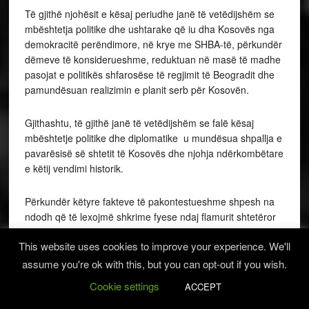
Të gjithë njohësit e kësaj periudhe janë të vetëdijshëm se
mbështetja politike dhe ushtarake që iu dha Kosovës nga
demokracitë perëndimore, në krye me SHBA-të, përkundër
dëmeve të konsiderueshme, reduktuan në masë të madhe
pasojat e politikës shfarosëse të regjimit të Beogradit dhe
pamundësuan realizimin e planit serb për Kosovën.
Gjithashtu, të gjithë janë të vetëdijshëm se falë kësaj
mbështetje politike dhe diplomatike u mundësua shpallja e
pavarësisë së shtetit të Kosovës dhe njohja ndërkombëtare
e këtij vendimi historik.
Përkundër këtyre fakteve të pakontestueshme shpesh na
ndodh që të lexojmë shkrime fyese ndaj flamurit shtetëror
të Kosovës; kritika të “analistëve” pse “Kushtetuta e
This website uses cookies to improve your experience. We'll
Kosovës nuk parasheh bashkimin me Shqipërinë” e kështu
me radhë. Më intereson të di se a do të pranonin këta
assume you're ok with this, but you can opt-out if you wish.
kritikues ekzistencën e shtetit të pavarur të Çamërisë nëse
Cookie settings
ACCEPT
flamuri i këtij shteti nuk do të ishte me simbolet e identitetit
kombëtar shqiptar dhe nëse në Kushtetutën e këtij shteti