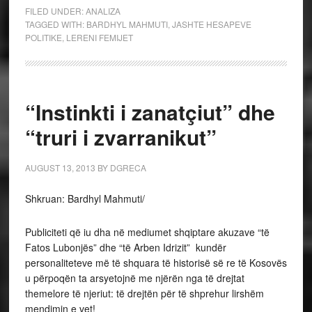
FILED UNDER:
ANALIZA
TAGGED WITH:
BARDHYL MAHMUTI
,
JASHTE HESAPEVE
POLITIKE
,
LERENI FEMIJET
“Instinkti i zanatçiut” dhe
“truri i zvarranikut”
AUGUST 13, 2013
BY
DGRECA
Shkruan: Bardhyl Mahmuti/
Publiciteti që iu dha në mediumet shqiptare akuzave “të
Fatos Lubonjës” dhe “të Arben Idrizit” kundër
personaliteteve më të shquara të historisë së re të Kosovës
u përpoqën ta arsyetojnë me njërën nga të drejtat
themelore të njeriut: të drejtën për të shprehur lirshëm
mendimin e vet!