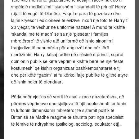
shpëtojë mediatizimi i skajshëm i ‘skandalit të princit’ Harry
(djalit të vogël të Dianës). Faqet e para të gazetave dhe
lajmi kryesor i edicioneve televizive nxori një foto të Harry-t
20 vjeçar, të veshur në uniformë naziste! A mund të kishte
‘skandal më të madh’ se sa një ‘pjesëtar i familjes
mbretërore’ të vishte atë uniformë që ishte sinonim i
tragjedive të panumërta për anglezët dhe për tërë
njerëzimin. Harry, kësaj radhe në cilësinë e princit, sqaroi
opinionin publik se këtë veprim e kishte bërë në një ‘festë
kostumesh’ që kishin organizuar bashkëmoshatarët e tij
dhe për këtë “gabim” ai “u kërkoi falje publike të gjithë atyre
që ishin ndier të ofenduar’.
Përkundër vjelljes së vrerit të asaj « race gazetarësh», që
përmes veprimeve dhe sjelljeve të një adoleshenti tentonin
ta luftonin dimensionin mbretëror të sistemit politik të
Britanisë së Madhe reagime të shumta pati nga specialist
të lëmive të ndryshme (psikolog, sociolog, edukator etj).