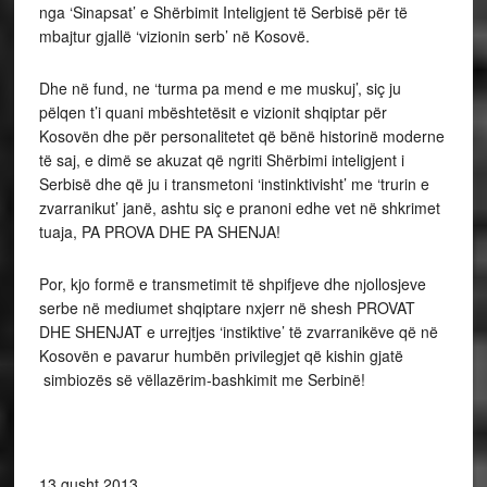
nga ‘Sinapsat’ e Shërbimit Inteligjent të Serbisë për të
mbajtur gjallë ‘vizionin serb’ në Kosovë.
Dhe në fund, ne ‘turma pa mend e me muskuj’, siç ju
pëlqen t’i quani mbështetësit e vizionit shqiptar për
Kosovën dhe për personalitetet që bënë historinë moderne
të saj, e dimë se akuzat që ngriti Shërbimi inteligjent i
Serbisë dhe që ju i transmetoni ‘instinktivisht’ me ‘trurin e
zvarranikut’ janë, ashtu siç e pranoni edhe vet në shkrimet
tuaja, PA PROVA DHE PA SHENJA!
Por, kjo formë e transmetimit të shpifjeve dhe njollosjeve
serbe në mediumet shqiptare nxjerr në shesh PROVAT
DHE SHENJAT e urrejtjes ‘instiktive’ të zvarranikëve që në
Kosovën e pavarur humbën privilegjet që kishin gjatë
simbiozës së vëllazërim-bashkimit me Serbinë!
13 gusht 2013