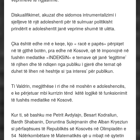
Diskualifikimet, akuzat dhe sidomos intrumentalizimi i
sjelljeve të një adoleshenti për të sulmuar politikisht
prindërit e adoleshentit janë veprime shumë të ulëta.
Çka është edhe më e keqe, kjo « racë e papës» përpiqet
në të gjithë botën, pra edhe në Kosovë, që të imponojnë në
fushën mediatike «INDEKSIN» e temave që janë ‘legjitime’
të njihen dhe të ndiqen nga publiku i gjerë dhe temat që
duhet të lihen në heshtje si ‘pa interes’ për publikun.
Ti Valdrin, megjithëse i ri dhe në moshën e adoleshencës,
e ke përjetuar mbi kurrizin tënd këtë logjikë të funksionimit
të fushës mediatike në Kosovë.
Kur ti, së bashku me Petrit Avdylajn, Besart Kodraliun,
Bardh Shabanin, Doruntina Sulejmanin dhe Alban Kryeziun
si përfaqësues të Republikës së Kosovës në Olimpiadën e
54 Ndërkombëtare të Matematikës që u mbajt në qytetin