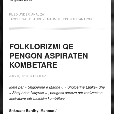
FILED UNDER:
ANALIZA
TAGGED WITH:
BARDHYL MAHMUTI
,
INSTIKTI I ZANATCIUT
FOLKLORIZMI QE
PENGON ASPIRATEN
KOMBETARE
JULY 3, 2013
BY
DGRECA
Idetë për « Shqipërinë e Madhe», « Shqipërinë Etnike» dhe
« Shqipërinë Natyrale » , pengesa serioze për realizimin e
aspiratave për bashkim kombëtar!/
Shkruan: Bardhyl Mahmuti/