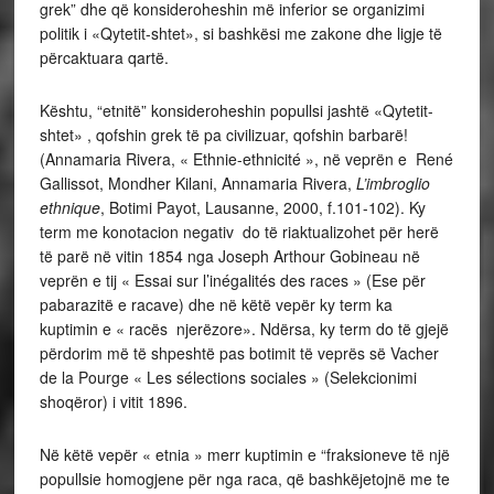
grek” dhe që konsideroheshin më inferior se organizimi
politik i «Qytetit-shtet», si bashkësi me zakone dhe ligje të
përcaktuara qartë.
Kështu, “etnitë” konsideroheshin popullsi jashtë «Qytetit-
shtet» , qofshin grek të pa civilizuar, qofshin barbarë!
(Annamaria Rivera, « Ethnie-ethnicité », në veprën e René
Gallissot, Mondher Kilani, Annamaria Rivera,
L’imbroglio
ethnique
, Botimi Payot, Lausanne, 2000, f.101-102). Ky
term me konotacion negativ do të riaktualizohet për herë
të parë në vitin 1854 nga Joseph Arthour Gobineau në
veprën e tij « Essai sur l’inégalités des races » (Ese për
pabarazitë e racave) dhe në këtë vepër ky term ka
kuptimin e « racës njerëzore». Ndërsa, ky term do të gjejë
përdorim më të shpeshtë pas botimit të veprës së Vacher
de la Pourge « Les sélections sociales » (Selekcionimi
shoqëror) i vitit 1896.
Në këtë vepër « etnia » merr kuptimin e “fraksioneve të një
popullsie homogjene për nga raca, që bashkëjetojnë me te