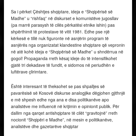
Sa i përket Çështjes shqiptare, ideja e “Shqipërisë së
Madhe” u “rishfaq” në diskurset e komunistëve jugosllav
(pa marrë parasysh të cilës përkatësi etnike ishin) pas
shpërthimit të protestave të vitit 1981. Edhe pse një
kërkesë e tillë nuk figuronte në asnjërin program të
asnjërës nga organizatat klandestine shqiptare që vepronin
në atë kohë ideja e “Shqipërisë së Madhe” u shndërrua në
gogol! Propaganda rreth kësaj ideje do të intensifikohet
gjatë tri dekadave të fundit, e sidomos në periudhën e
luftërave çlirimtare.
Është interesant të theksohet se pas shpalljes së
pavarësisë së Kosovë diskurse analogjike dëgjohen gjithnjë
e më shpesh edhe nga ana e disa politikanëve apo
analistëve me influencë në krijimin e opinionit publik. Për
dallim nga qarqet antishqiptare të cilët “gravitojnë” rreth
nocionit “Shqipëri e Madhe”, në mesin e politikanëve,
analistëve dhe gazetarëve shqiptar