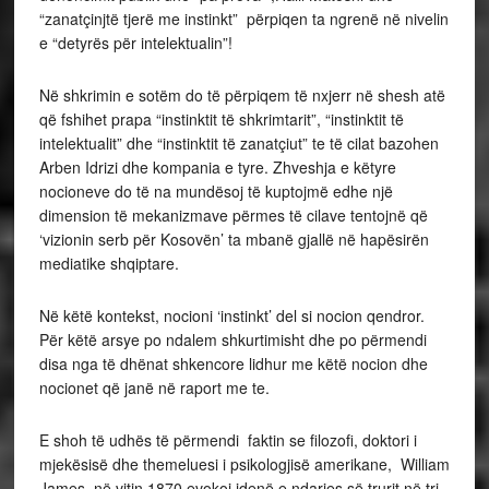
“zanatçinjtë tjerë me instinkt” përpiqen ta ngrenë në nivelin
e “detyrës për intelektualin”!
Në shkrimin e sotëm do të përpiqem të nxjerr në shesh atë
që fshihet prapa “instinktit të shkrimtarit”, “instinktit të
intelektualit” dhe “instinktit të zanatçiut” te të cilat bazohen
Arben Idrizi dhe kompania e tyre. Zhveshja e këtyre
nocioneve do të na mundësoj të kuptojmë edhe një
dimension të mekanizmave përmes të cilave tentojnë që
‘vizionin serb për Kosovën’ ta mbanë gjallë në hapësirën
mediatike shqiptare.
Në këtë kontekst, nocioni ‘instinkt’ del si nocion qendror.
Për këtë arsye po ndalem shkurtimisht dhe po përmendi
disa nga të dhënat shkencore lidhur me këtë nocion dhe
nocionet që janë në raport me te.
E shoh të udhës të përmendi faktin se filozofi, doktori i
mjekësisë dhe themeluesi i psikologjisë amerikane, William
James, në vitin 1870 evokoi idenë e ndarjes së trurit në tri