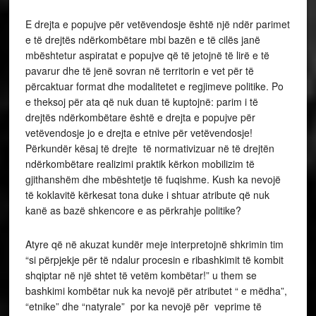
E drejta e popujve për vetëvendosje është një ndër parimet
e të drejtës ndërkombëtare mbi bazën e të cilës janë
mbështetur aspiratat e popujve që të jetojnë të lirë e të
pavarur dhe të jenë sovran në territorin e vet për të
përcaktuar format dhe modalitetet e regjimeve politike. Po
e theksoj për ata që nuk duan të kuptojnë: parim i të
drejtës ndërkombëtare është e drejta e popujve për
vetëvendosje jo e drejta e etnive për vetëvendosje!
Përkundër kësaj të drejte të normativizuar në të drejtën
ndërkombëtare realizimi praktik kërkon mobilizim të
gjithanshëm dhe mbështetje të fuqishme. Kush ka nevojë
të koklavitë kërkesat tona duke i shtuar atribute që nuk
kanë as bazë shkencore e as përkrahje politike?
Atyre që në akuzat kundër meje interpretojnë shkrimin tim
“si përpjekje për të ndalur procesin e ribashkimit të kombit
shqiptar në një shtet të vetëm kombëtar!” u them se
bashkimi kombëtar nuk ka nevojë për atributet “ e mëdha”,
“etnike” dhe “natyrale” por ka nevojë për veprime të