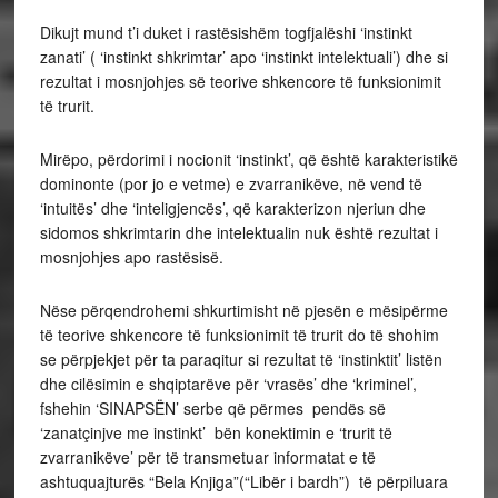
Dikujt mund t’i duket i rastësishëm togfjalëshi ‘instinkt
zanati’ ( ‘instinkt shkrimtar’ apo ‘instinkt intelektuali’) dhe si
rezultat i mosnjohjes së teorive shkencore të funksionimit
të trurit.
Mirëpo, përdorimi i nocionit ‘instinkt’, që është karakteristikë
dominonte (por jo e vetme) e zvarranikëve, në vend të
‘intuitës’ dhe ‘inteligjencës’, që karakterizon njeriun dhe
sidomos shkrimtarin dhe intelektualin nuk është rezultat i
mosnjohjes apo rastësisë.
Nëse përqendrohemi shkurtimisht në pjesën e mësipërme
të teorive shkencore të funksionimit të trurit do të shohim
se përpjekjet për ta paraqitur si rezultat të ‘instinktit’ listën
dhe cilësimin e shqiptarëve për ‘vrasës’ dhe ‘kriminel’,
fshehin ‘SINAPSËN’ serbe që përmes pendës së
‘zanatçinjve me instinkt’ bën konektimin e ‘trurit të
zvarranikëve’ për të transmetuar informatat e të
ashtuquajturës “Bela Knjiga”(“Libër i bardh”) të përpiluara