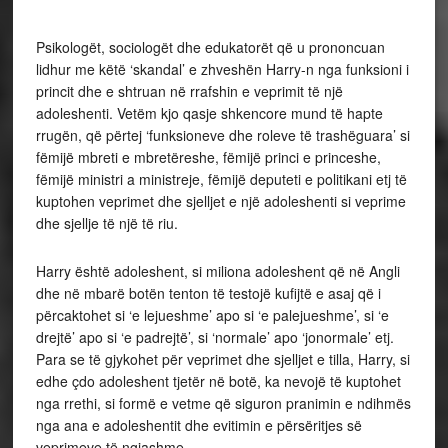
Psikologët, sociologët dhe edukatorët që u prononcuan
lidhur me këtë ‘skandal’ e zhveshën Harry-n nga funksioni i
princit dhe e shtruan në rrafshin e veprimit të një
adoleshenti. Vetëm kjo qasje shkencore mund të hapte
rrugën, që përtej ‘funksioneve dhe roleve të trashëguara’ si
fëmijë mbreti e mbretëreshe, fëmijë princi e princeshe,
fëmijë ministri a ministreje, fëmijë deputeti e politikani etj të
kuptohen veprimet dhe sjelljet e një adoleshenti si veprime
dhe sjellje të një të riu.
Harry është adoleshent, si miliona adoleshent që në Angli
dhe në mbarë botën tenton të testojë kufijtë e asaj që i
përcaktohet si ‘e lejueshme’ apo si ‘e palejueshme’, si ‘e
drejtë’ apo si ‘e padrejtë’, si ‘normale’ apo ‘jonormale’ etj.
Para se të gjykohet për veprimet dhe sjelljet e tilla, Harry, si
edhe çdo adoleshent tjetër në botë, ka nevojë të kuptohet
nga rrethi, si formë e vetme që siguron pranimin e ndihmës
nga ana e adoleshentit dhe evitimin e përsëritjes së
veprimeve të ngjashme.