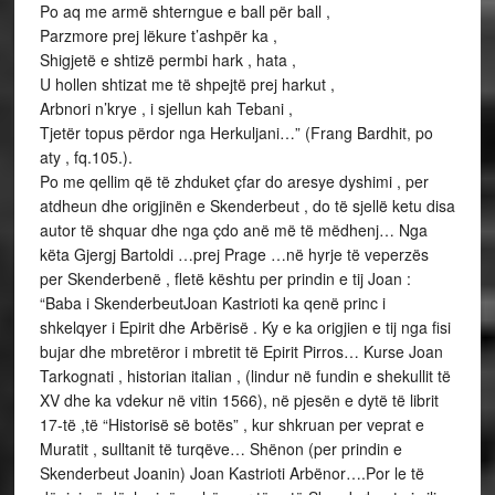
Po aq me armë shterngue e ball për ball ,
Parzmore prej lëkure t’ashpër ka ,
Shigjetë e shtizë permbi hark , hata ,
U hollen shtizat me të shpejtë prej harkut ,
Arbnori n’krye , i sjellun kah Tebani ,
Tjetër topus përdor nga Herkuljani…” (Frang Bardhit, po
aty , fq.105.).
Po me qellim që të zhduket çfar do aresye dyshimi , per
atdheun dhe origjinën e Skenderbeut , do të sjellë ketu disa
autor të shquar dhe nga çdo anë më të mëdhenj… Nga
këta Gjergj Bartoldi …prej Prage …në hyrje të veperzës
per Skenderbenë , fletë kështu per prindin e tij Joan :
“Baba i SkenderbeutJoan Kastrioti ka qenë princ i
shkelqyer i Epirit dhe Arbërisë . Ky e ka origjien e tij nga fisi
bujar dhe mbretëror i mbretit të Epirit Pirros… Kurse Joan
Tarkognati , historian italian , (lindur në fundin e shekullit të
XV dhe ka vdekur në vitin 1566), në pjesën e dytë të librit
17-të ,të “Historisë së botës” , kur shkruan per veprat e
Muratit , sulltanit të turqëve… Shënon (per prindin e
Skenderbeut Joanin) Joan Kastrioti Arbënor….Por le të