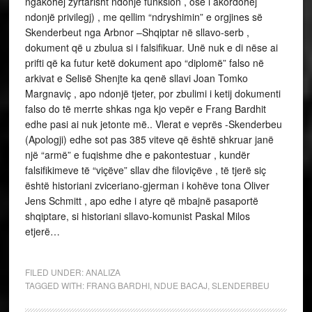
ngakohej zyrtarisht ndonjë funksion , ose i akordohej
ndonjë privilegj) , me qellim “ndryshimin” e orgjines së
Skenderbeut nga Arbnor –Shqiptar në sllavo-serb ,
dokument që u zbulua si i falsifikuar. Unë nuk e di nëse ai
prifti që ka futur ketë dokument apo “diplomë” falso në
arkivat e Selisë Shenjte ka qenë sllavi Joan Tomko
Margnaviç , apo ndonjë tjeter, por zbulimi i ketij dokumenti
falso do të merrte shkas nga kjo vepër e Frang Bardhit
edhe pasi ai nuk jetonte më.. Vlerat e veprës -Skenderbeu
(Apologji) edhe sot pas 385 viteve që është shkruar janë
një “armë” e fuqishme dhe e pakontestuar , kundër
falsifikimeve të “viçëve” sllav dhe filoviçëve , të tjerë siç
është historiani zviceriano-gjerman i kohëve tona Oliver
Jens Schmitt , apo edhe i atyre që mbajnë pasaportë
shqiptare, si historiani sllavo-komunist Paskal Milos
etjerë…
FILED UNDER:
ANALIZA
TAGGED WITH:
FRANG BARDHI
,
NDUE BACAJ
,
SLENDERBEU