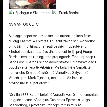
NGA ANTON ÇEFA/
Apologjia hapet me prezentimin e autorit me këto fjalë:
“Gjergj Kastrioti – Epirotas, i quajtur zakonisht Skënderbe,
princ trim mbi trima dhe i pathyeshëm i Epirotëve, u
kthehet bashkatdhetarëve dhe atdheut të tij, prej Frang
Bardhit, nxënës i kolegjit “de propaganda Fide”, episkop i
Sapës dhe i Sardës si dhe administrator i Pultatasve dhe i
popullsive të tjera të Arbërisë. Me bujarinë e Senatit të
ndritur dhe të madhërishëm të Venedikut. Shtypur në
Venedik prej Mark Gjinamit, më 1636. Me lejën e
privilegjuar të superiorëve.”
Në vitin 1636 Bardhi botoi në Venedik veprën monumentale
në gjuhën latine “Georgius Castriotes Epirensis, vulgo
Scanderbeg, Epirotarum Princeps fortissimus ac