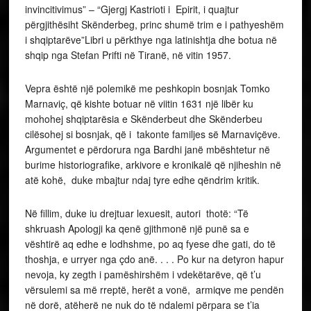
invincitivimus” – “Gjergj Kastrioti i Epirit, i quajtur
përgjithësiht Skënderbeg, princ shumë trim e i pathyeshëm
i shqiptarëve”Libri u përkthye nga latinishtja dhe botua në
shqip nga Stefan Prifti në Tiranë, në vitin 1957.
Vepra është një polemikë me peshkopin bosnjak Tomko
Marnaviç, që kishte botuar në viitin 1631 një libër ku
mohohej shqiptarësia e Skënderbeut dhe Skënderbeu
cilësohej si bosnjak, që i takonte familjes së Marnaviçëve.
Argumentet e përdorura nga Bardhi janë mbështetur në
burime historiografike, arkivore e kronikalë që njiheshin në
atë kohë, duke mbajtur ndaj tyre edhe qëndrim kritik.
Në fillim, duke iu drejtuar lexuesit, autori thotë: “Të
shkruash Apologji ka qenë gjithmonë një punë sa e
vështirë aq edhe e lodhshme, po aq fyese dhe gati, do të
thoshja, e urryer nga çdo anë. . . . Po kur na detyron hapur
nevoja, ky zegth i pamëshirshëm i vdekëtarëve, që t’u
vërsulemi sa më rreptë, herët a vonë, armiqve me pendën
në dorë, atëherë ne nuk do të ndalemi përpara se t’ia