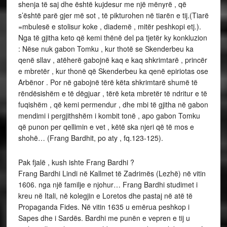
shenja të saj dhe është kujdesur me një mënyrë , që
s’është parë gjer më sot , të pikturohen në tiarën e tij.(Tiarë
=mbulesë e stolisur koke , diademë , mitër peshkopi etj.).
Nga të gjitha keto që kemi thënë del pa tjetër ky konkluzion
: Nëse nuk gabon Tomku , kur thotë se Skenderbeu ka
qenë sllav , atëherë gabojnë kaq e kaq shkrimtarë , princër
e mbretër , kur thonë që Skenderbeu ka qenë epiriotas ose
Arbënor . Por në gabojnë tërë këta shkrimtarë shumë të
rëndësishëm e të dëgjuar , tërë keta mbretër të ndritur e të
fuqishëm , që kemi permendur , dhe mbi të gjitha në gabon
mendimi i pergjithshëm i kombit tonë , apo gabon Tomku
që punon per qellimin e vet , këtë ska njeri që të mos e
shohë… (Frang Bardhit, po aty , fq.123-125).
Pak fjalë , kush ishte Frang Bardhi ?
Frang Bardhi Lindi në Kallmet të Zadrimës (Lezhë) në vitin
1606. nga një familje e njohur… Frang Bardhi studimet i
kreu në Itali, në kolegjin e Loretos dhe pastaj në atë të
Propaganda Fides. Në vitin 1635 u emërua peshkop i
Sapes dhe i Sardës. Bardhi me punën e vepren e tij u