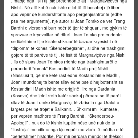
, madje nga fisi i tij (siç pretendonte ai) i Margnaviçëvet nga
Nishi.. Në atë kohë nuk ishte e lehtë të besohej një liber
apo vepër që kundershtonte apo pergënjeshtronte (edhe
pse me argumente), një autor si Joan Tomko që vet Frang
Bardhi e vlerson si burr ndër të tjer të shquar , me gjykim të
sprovuar e kryevalltar në dituri. Joan Tomko pretendonte
se libërthin e tij e kishte shkruar të bazuar kryesisht në
“diploma” të kohës “Skenderbegiane” , si dhe në trashigimi
gojore të të parëve të tij , të fisit të Margnaviçëve nga Nishi
, fis që sipas Joan Tomkos rridhte nga trashigimtarët e
perandorit “romak” Kostandinit të Madh prej Nishit
(Nassiusi-t), që me ketë rast edhe Kostandinin e Madh ,
Joani mundohej ta bënte sllav edhe pse dihej botërisht se
Kostandini i Madh ishte me origjinë Ilire nga Dardania
(Kosova) dhe jetoi rreth katër shekuj përpara se të parët
sllav të Joan Tomko Margnaviç, të zbrisnin nga Uralet e
largëta për në trojet e Ballkanit… Shkrimi im –kumtesë ,
per veprën madhore të Frang Bardhit , “Skenderbeu-
Apologji” , nuk do të kishin kuptim nëse unë nuk do ta
“ilustroja” me citime nga kjo vepër me vlera të mëdha e të
“perjetshme” historike. Por më perpara mendoj të theksoj