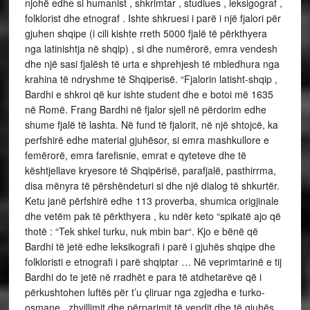
njohë edhe si humanist , shkrimtar , studiues , leksigograf ,
folklorist dhe etnograf . Ishte shkruesi i parë i një fjalori për
gjuhen shqipe (i cili kishte rreth 5000 fjalë të përkthyera
nga latinishtja në shqip) , si dhe numërorë, emra vendesh
dhe një sasi fjalësh të urta e shprehjesh të mbledhura nga
krahina të ndryshme të Shqiperisë. “Fjalorin latisht-shqip ,
Bardhi e shkroi që kur ishte student dhe e botoi më 1635
në Romë. Frang Bardhi në fjalor sjell në përdorim edhe
shume fjalë të lashta. Në fund të fjalorit, në një shtojcë, ka
perfshirë edhe material gjuhësor, si emra mashkullore e
femërorë, emra farefisnie, emrat e qyteteve dhe të
kështjellave kryesore të Shqipërisë, parafjalë, pasthirrma,
disa mënyra të përshëndeturi si dhe një dialog të shkurtër.
Ketu janë përfshirë edhe 113 proverba, shumica origjinale
dhe vetëm pak të përkthyera , ku ndër keto “spikatë ajo që
thotë : “Tek shkel turku, nuk mbin bar“. Kjo e bënë që
Bardhi të jetë edhe leksikografi i parë i gjuhës shqipe dhe
folkloristi e etnografi i parë shqiptar … Në veprimtarinë e tij
Bardhi do te jetë në rradhët e para të atdhetarëve që i
përkushtohen luftës për t’u çliruar nga zgjedha e turko-
osmane , zhvillimit dhe përparimit të vendit dhe të gjuhës