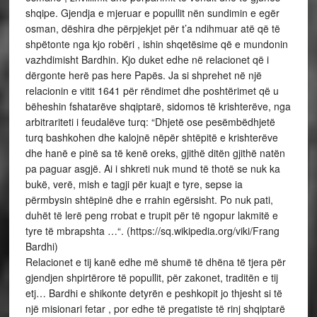
shqipe. Gjendja e mjeruar e popullit nën sundimin e egër
osman, dëshira dhe përpjekjet për t’a ndihmuar atë që të
shpëtonte nga kjo robëri , ishin shqetësime që e mundonin
vazhdimisht Bardhin. Kjo duket edhe në relacionet që i
dërgonte herë pas here Papës. Ja si shprehet në një
relacionin e vitit 1641 për rëndimet dhe poshtërimet që u
bëheshin fshatarëve shqiptarë, sidomos të krishterëve, nga
arbitrariteti i feudalëve turq: “Dhjetë ose pesëmbëdhjetë
turq bashkohen dhe kalojnë nëpër shtëpitë e krishterëve
dhe hanë e pinë sa të kenë oreks, gjithë ditën gjithë natën
pa paguar asgjë. Ai i shkreti nuk mund të thotë se nuk ka
bukë, verë, mish e tagji për kuajt e tyre, sepse ia
përmbysin shtëpinë dhe e rrahin egërsisht. Po nuk pati,
duhët të lerë peng rrobat e trupit për të ngopur lakmitë e
tyre të mbrapshta …“. (https://sq.wikipedia.org/viki/Frang
Bardhi)
Relacionet e tij kanë edhe më shumë të dhëna të tjera për
gjendjen shpirtërore të popullit, për zakonet, traditën e tij
etj… Bardhi e shikonte detyrën e peshkopit jo thjesht si të
një misionari fetar , por edhe të pregatiste të rinj shqiptarë