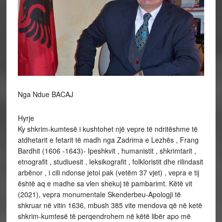
Nga Ndue BACAJ
Hyrje
Ky shkrim-kumtesë i kushtohet një vepre të ndritëshme të
atdhetarit e fetarit të madh nga Zadrima e Lezhës , Frang
Bardhit (1606 -1643)- Ipeshkvit , humanistit , shkrimtarit ,
etnografit , studiuesit , leksikografit , folkloristit dhe rilindasit
arbënor , i cili ndonse jetoi pak (vetëm 37 vjet) , vepra e tij
është aq e madhe sa vlen shekuj të pambarimt. Këtë vit
(2021), vepra monumentale Skenderbeu-Apologji të
shkruar në vitin 1636, mbush 385 vite mendova që në ketë
shkrim-kumtesë të perqendrohem në këtë libër apo më