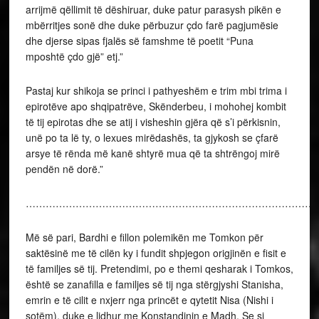
arrijmë qëllimit të dëshiruar, duke patur parasysh pikën e
mbërritjes sonë dhe duke përbuzur çdo farë pagjumësie
dhe djerse sipas fjalës së famshme të poetit “Puna
mposhtë çdo gjë” etj.”
Pastaj kur shikoja se princi i pathyeshëm e trim mbi trima i
epirotëve apo shqipatrëve, Skënderbeu, i mohohej kombit
të tij epirotas dhe se atij i visheshin gjëra që s’i përkisnin,
unë po ta lë ty, o lexues mirëdashës, ta gjykosh se çfarë
arsye të rënda më kanë shtyrë mua që ta shtrëngoj mirë
pendën në dorë.”
………………………………………………………………………………
Më së pari, Bardhi e fillon polemikën me Tomkon për
saktësinë me të cilën ky i fundit shpjegon origjinën e fisit e
të familjes së tij. Pretendimi, po e themi qesharak i Tomkos,
është se zanafilla e familjes së tij nga stërgjyshi Stanisha,
emrin e të cilit e nxjerr nga princët e qytetit Nisa (Nishi i
sotëm), duke e lidhur me Konstandinin e Madh. Se si