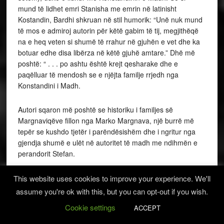
mund të lidhet emri Stanisha me emrin në latinisht
Kostandin, Bardhi shkruan në stil humorik: “Unë nuk mund
të mos e admiroj autorin për këtë gabim të tij, megjithëqë
na e heq veten si shumë të rrahur në gjuhën e vet dhe ka
botuar edhe disa libërza në këtë gjuhë amtare.” Dhë më
poshtë: “ . . . po ashtu është krejt qesharake dhe e
paqëlluar të mendosh se e njëjta familje rrjedh nga
Konstandini i Madh.
Autori sqaron më poshtë se historiku i familjes së
Margnaviqëve fillon nga Marko Margnava, një burrë më
tepër se kushdo tjetër i parëndësishëm dhe i ngritur nga
gjendja shumë e ulët në autoritet të madh me ndihmën e
perandorit Stefan.
Pa u zgjatur me Margnaviqët, për të cilët jepën hollësira
This website uses cookies to improve your experience. We'll
historike nga autori, i cili hedh poshtë po ashtu me
assume you're ok with this, but you can opt-out if you wish.
argumente të sakta përshkrimin e gabuar të ngjarjeve që
Cookie settings
ACCEPT
lidhen me historinë tonë. Ai sqaron se Juanisi, i biri i
Vukashin Margnavës, nuk ka qenë prindi i Gjergj Kastriotit,