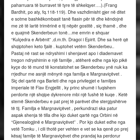
paharruara të burravet të tyre të shkelqyer….).(Frang
Bardhit, po aty, fq.118-119). Dhe vazhdimisht gjer në ditet
e sotme bashkëkombasit tanë flasin për të dhe këndojnë
me zë të lartë trimërinë e tij nëpër gostitë , siç thamë , dhe
e quajmë Skenderbeun tonë…me emrin e shquar
“Kulçedra e Arbënit” ,d.m.th. Dragoi i Epirit. Dhe sa herë që
shqiptohen keto fjalë . kuptohet vetëm Skenderbeu..
Pastaj në rast se ndryshimi i shenjavet apo i diademavet
tregon ndryshimin e një familje , atëherë edhe nga kjo pikë
kyçe do të mund të konstatohet se Skenderbeu ynë nuk ka
rrjedhur me asnjë mënyrë nga familja e Margnaviçëvet .
Siç del qartë nga Barleti dhe nga privilegjet e familjes
imperiale të Flav Engjellit , ky princ shumë i fuqishem
perdorte një shqipe dykrenore mbi një fushë të kuqe . Ketë
stemë Skenderbeu e pat prej të parëvet dhe stergjyshërve
të tij. Familja e Margnaviçëvet , perkundrazi ska patur
aspak shenja të tilla dhe kjo duket qartë nga Orbini në
“Gjenealogjinë e Margnaviçëvet” . Por kjo duket edhe nga
vetë Tomku , i cili thotë per vehten e vet se ka qenë po prej
kësaj familje të Margnaviçëvet dhe prandaj ka perdorur