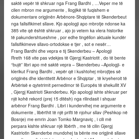
saktë vepër të shkruar nga Frang Bardhi , …Veper me të
cilen mbron me argumente , llogjikë të fuqishem e
dokumentare origjinën Arbënore-Shqiptare të Skenderbeut
nga fallsifikimet sllave. Kjo apologji apo mbrotje ndonse ka
385 vite që është shkruar , ajo jo vetem ka vlera historike
të pakundershtueshme , por edhe tingëllon aktuale kundër
fallsifikimeve sllavo-ortodokse e tjer , sot e nesër…
Frang Bardhi dhe vepra e tij Skenderbeu – Apologji
Rreth 168 vite pas vdekjes të Gjergj Kastriotit , do të bente
“bujë” libri apo më saktë vepra – Skenderbeu –Apologji- e
klerikut Frang Bardhi , vepër që i kushtohej mbrojtjes së
origjinës dhe identitetit Arbënor e Shqiptar , të kryeheroit të
Arbërisë e qytetrimit pernedimor të Europës të shekullit XV
, Gjergj Kastrioti Skenderbeu. Kjo apologji ishte shkruar per
një kohë rekord (prej 15 ditësh) nga rilindasit i shquar
arbënor Frang Bardhi . Libri i kundervihej me argumente e
dokumente , libërthit të një prifti të njohur sllav (Peshkop në
Bosnje) me emrin Joan Tomko Margnaviç , i cili më
perpara kishte shkruar një libërth , me të cilin Gjergj
Kastriotin Skenderbe mundohej ta bënte me origjinë sllave