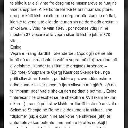
të shkolluar e t’i vinte fre dërgimit të misionarëve të huaj në
viset shqiptare. Ai kërkonte klerikë të arsimuar shqiptarë,
dhe per këtë kishte nxitur dhe dërguar për studime në Itali,
klerikë të vendit, të cilët do të merrnin në dorë edh drejtimin
shkollave… Vdiq në vitin 1643 , por ndonse vdiq i ri në
moshen 37 vjeçare ai la vepra sikur të kishte jetuar 370
vite…
Epilog:
Vepra e Frang Bardhit , Skenderbeu (Apologji) që në atë
kohë që u shkrua ishte jo vetëm vepra më dinjitoze dhe më
e vlefshme , kundër falsifikimit të origjinës Arbënore –
(Epiriote) Shqiptare të Gjergj Kastriotit Skenderbe , nga
prifti sllav Joan Tomko , por ishte e pazevendësueshme
edhe kunder falsifikimeve të tjera sllave e më gjërë , që do
të “mbinin” ndër vite e shekuj deri në ditet e sotme… Është
“interesant” të cilësohet se në shekullin e XVII (kam lexuar
dikun…) , se një prift sllav kishte arritur të fuste në arkivat e
Selisë së Shenjtë në Romë një dokument falsifiluar , apo
“diplomë” (siç e quanin në atë kohë një shkresë (akt) të
autoriteteve kompetente , me anën e të cilës ndokujt i