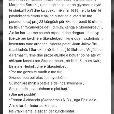
Beteja e Herkulit dhe e Skenderbeut
“Por me gëzim të madh e me furi ,
Skenderbeu epirotas i pathyeshëm ,
Sulmon kreshnik n’betejë e del ngallnyeshëm ,
Shpirtmadh , i vrullëshem e plot fuqi.”
(Dhe më poshtë):
“Frenon Aleksandri (Skenderbeu N.B.) , nga Epiri dalë ,
Atin e lartë , lindur aq krenar ,
Në vrap i lehtë ,e azgan për kundershtar ,