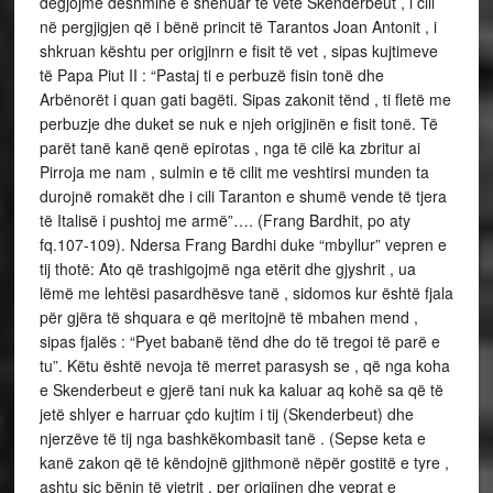
dëgjojmë dëshminë e shënuar të vetë Skenderbeut , i cili
në pergjigjen që i bënë princit të Tarantos Joan Antonit , i
shkruan kështu per origjinrn e fisit të vet , sipas kujtimeve
të Papa Piut II : “Pastaj ti e perbuzë fisin tonë dhe
Arbënorët i quan gati bagëti. Sipas zakonit tënd , ti fletë me
perbuzje dhe duket se nuk e njeh origjinën e fisit tonë. Të
parët tanë kanë qenë epirotas , nga të cilë ka zbritur ai
Pirroja me nam , sulmin e të cilit me veshtirsi munden ta
durojnë romakët dhe i cili Taranton e shumë vende të tjera
të Italisë i pushtoj me armë”…. (Frang Bardhit, po aty
fq.107-109). Ndersa Frang Bardhi duke “mbyllur” vepren e
tij thotë: Ato që trashigojmë nga etërit dhe gjyshrit , ua
lëmë me lehtësi pasardhësve tanë , sidomos kur është fjala
për gjëra të shquara e që meritojnë të mbahen mend ,
sipas fjalës : “Pyet babanë tënd dhe do të tregoi të parë e
tu”. Këtu është nevoja të merret parasysh se , që nga koha
e Skenderbeut e gjerë tani nuk ka kaluar aq kohë sa që të
jetë shlyer e harruar çdo kujtim i tij (Skenderbeut) dhe
njerzëve të tij nga bashkëkombasit tanë . (Sepse keta e
kanë zakon që të këndojnë gjithmonë nëpër gostitë e tyre ,
ashtu siç bënin të vjetrit , per origjinen dhe veprat e