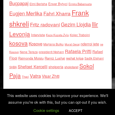
Buçpapaj
Enver Bytyci
Elmi Berisha
Ermira Babamusta
Frank
Eugjen Merlika
Fahri Xharra
shkreli
Ilir
Gezim Llojdia
Fritz radovani
Levonja
Interviste
Kolec Traboini
Keze Kozeta Zylo
kosova
Kosove
nderroi jete
Marjana Bulku
ne
Murat Gecaj
Rafaela Prifti
Rafael
Nene Tereza
Kosove
presidenti Nishani
Floqi
Raimonda Moisiu
Ramiz Lushaj
reshat kripa
Sadik Elshani
Sokol
Shefqet Kercelli
shqiperia
shqiptaret
SHBA
Paja
Vatra
Visar Zhiti
Thaci
This website uses cookies to improve your experience. We'll
assume you're ok with this, but you can opt-out if you wish.
Cookie settings
Log in
ACCEPT