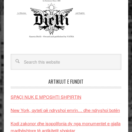
ARTIKUJT E FUNDIT
SPAÇI NUK E MPOSHTI SHPIRTIN
New York, qyteti që ndryshoi emrin… dhe ndryshoi botën
Kodi zakonor dhe isopolifonia dy nga monumentet e gjalla
madhështore të antikitetit shqiptar