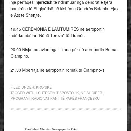
një përfaqësi njerëzish të ndihmuar nga qendrat e tjera
bamirëse të Shqipërisë në kishën e Qendrës Betania. Fjala
e Atit të Shenjtë.
19.45 CEREMONIA E LAMTUMIRËS në aeroportin
ndërkombëtar “Nënë Tereza” të Tiranës.
20.00 Nisja me avion nga Tirana për në aeroportin Roma-
Ciampino.
21.30 Mbërritja në aeroportin romak të Ciampino-s.
FILED UNDER:
KRONIKE
TAGGED WITH:
I SHTEGTIMIT APOSTOLIK
,
NE SHQIPERI
,
PROGRAMI
,
RADIO VATIKANI
,
TË PAPËS FRANÇESKU