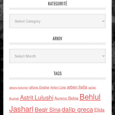
KATEGORITË
Kategoritë
ARKIV
Arkiv
TAGS
arben llalla
alfons Grishaj
Anton Cefa
asllan
albano kolonjari
Behlul
Astrit Lulushi
Aurenc Bebja
Bushati
Jashari
dalip greca
Beqir Sina
Elida