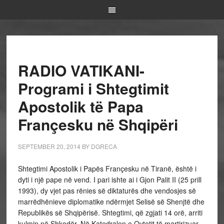
RADIO VATIKANI-
Programi i Shtegtimit
Apostolik të Papa
Françesku në Shqipëri
SEPTEMBER 20, 2014
BY
DGRECA
Shtegtimi Apostolik i Papës Françesku në Tiranë, është i
dyti i një pape në vend. I pari ishte ai i Gjon Palit II (25 prill
1993), dy vjet pas rënies së diktaturës dhe vendosjes së
marrëdhënieve diplomatike ndërmjet Selisë së Shenjtë dhe
Republikës së Shqipërisë. Shtegtimi, që zgjati 14 orë, arriti
kulmin në Shkodër. Në Katedralen e Qytetit të martirizuar