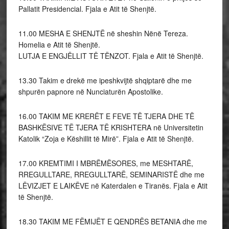
Pallatit Presidencial. Fjala e Atit të Shenjtë.
11.00 MESHA E SHENJTË në sheshin Nënë Tereza.
Homelia e Atit të Shenjtë.
LUTJA E ENGJËLLIT TË TËNZOT. Fjala e Atit të Shenjtë.
13.30 Takim e drekë me ipeshkvijtë shqiptarë dhe me
shpurën papnore në Nunciaturën Apostolike.
16.00 TAKIM ME KRERËT E FEVE TË TJERA DHE TË
BASHKËSIVE TË TJERA TË KRISHTERA në Universitetin
Katolik “Zoja e Këshillit të Mirë”. Fjala e Atit të Shenjtë.
17.00 KREMTIMI I MBRËMËSORES, me MESHTARË,
RREGULLTARE, RREGULLTARË, SEMINARISTË dhe me
LËVIZJET E LAIKËVE në Katerdalen e Tiranës. Fjala e Atit
të Shenjtë.
18.30 TAKIM ME FËMIJËT E QENDRËS BETANIA dhe me