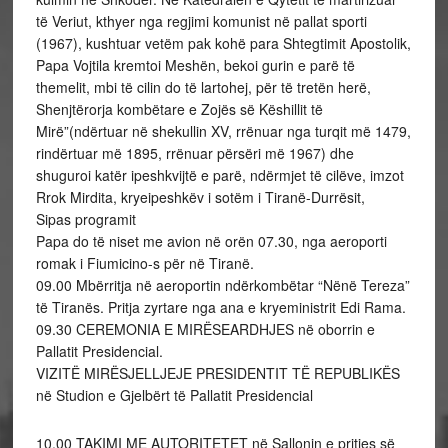
të Veriut, kthyer nga regjimi komunist në pallat sporti
(1967), kushtuar vetëm pak kohë para Shtegtimit Apostolik,
Papa Vojtila kremtoi Meshën, bekoi gurin e parë të
themelit, mbi të cilin do të lartohej, për të tretën herë,
Shenjtërorja kombëtare e Zojës së Këshillit të
Mirë”(ndërtuar në shekullin XV, rrënuar nga turqit më 1479,
rindërtuar më 1895, rrënuar përsëri më 1967) dhe
shuguroi katër ipeshkvijtë e parë, ndërmjet të cilëve, imzot
Rrok Mirdita, kryeipeshkëv i sotëm i Tiranë-Durrësit,
Sipas programit
Papa do të niset me avion në orën 07.30, nga aeroporti
romak i Fiumicino-s për në Tiranë.
09.00 Mbërritja në aeroportin ndërkombëtar “Nënë Tereza”
të Tiranës. Pritja zyrtare nga ana e kryeministrit Edi Rama.
09.30 CEREMONIA E MIRËSEARDHJES në oborrin e
Pallatit Presidencial.
VIZITË MIRËSJELLJEJE PRESIDENTIT TË REPUBLIKËS
në Studion e Gjelbërt të Pallatit Presidencial
10.00 TAKIMI ME AUTORITETET në Sallonin e pritjes së