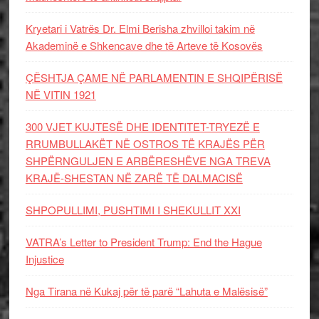
Kryetari i Vatrës Dr. Elmi Berisha zhvilloi takim në
Akademinë e Shkencave dhe të Arteve të Kosovës
ÇËSHTJA ÇAME NË PARLAMENTIN E SHQIPËRISË
NË VITIN 1921
300 VJET KUJTESË DHE IDENTITET-TRYEZË E
RRUMBULLAKËT NË OSTROS TË KRAJËS PËR
SHPËRNGULJEN E ARBËRESHËVE NGA TREVA
KRAJË-SHESTAN NË ZARË TË DALMACISË
SHPOPULLIMI, PUSHTIMI I SHEKULLIT XXI
VATRA’s Letter to President Trump: End the Hague
Injustice
Nga Tirana në Kukaj për të parë “Lahuta e Malësisë”