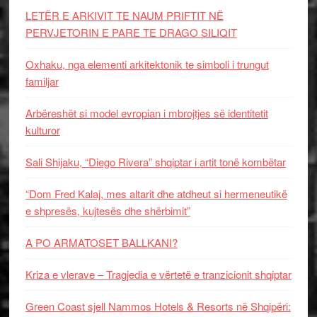
LETËR E ARKIVIT TE NAUM PRIFTIT NË
PERVJETORIN E PARE TE DRAGO SILIQIT
Oxhaku, nga elementi arkitektonik te simboli i trungut
familjar
Arbëreshët si model evropian i mbrojtjes së identitetit
kulturor
Sali Shijaku, “Diego Rivera” shqiptar i artit tonë kombëtar
“Dom Fred Kalaj, mes altarit dhe atdheut si hermeneutikë
e shpresës, kujtesës dhe shërbimit”
A PO ARMATOSET BALLKANI?
Kriza e vlerave – Tragjedia e vërtetë e tranzicionit shqiptar
Green Coast sjell Nammos Hotels & Resorts në Shqipëri: