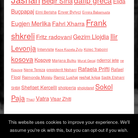
dalip greca
Beqir Sina
Elida
Buçpapaj
Enver Bytyci
Elmi Berisha
Ermira Babamusta
Frank
Eugjen Merlika
Fahri Xharra
shkreli
Ilir
Gezim Llojdia
Fritz radovani
Levonja
Interviste
Kolec Traboini
Keze Kozeta Zylo
kosova
Kosove
nderroi jete
Marjana Bulku
ne
Murat Gecaj
Rafaela Prifti
Rafael
Nene Tereza
Kosove
presidenti Nishani
Floqi
Raimonda Moisiu
Ramiz Lushaj
reshat kripa
Sadik Elshani
Sokol
Shefqet Kercelli
shqiperia
shqiptaret
SHBA
Paja
Vatra
Visar Zhiti
Thaci
This website uses cookies to improve your experience. We'll
assume you're ok with this, but you can opt-out if you wish.