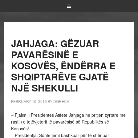
JAHJAGA: GËZUAR
PAVARËSINË E
KOSOVËS, ËNDËRRA E
SHQIPTARËVE GJATË
NJË SHEKULLI
FEBRUARY 16, 2016
BY
DGRECA
– Fjalimi i Presidentes Atifete Jahjaga në pritjen zyrtare me
rastin e tetëvjetorit të pavarësisë së Republikës së
Kosovës/
– Presidentja: Sonte jemi bashkuar për të shënuar