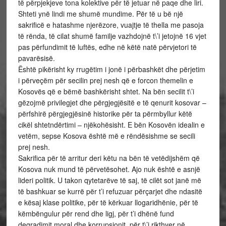
të përpjekjeve tona kolektive për të jetuar në paqe dhe liri.
Shteti ynë lindi me shumë mundime. Për të u bë një
sakrificë e hatashme njerëzore, vuajtje të thella me pasoja
të rënda, të cilat shumë familje vazhdojnë t\’i jetojnë 16 vjet
pas përfundimit të luftës, edhe në këtë natë përvjetori të
pavarësisë.
Është pikërisht ky rrugëtim i jonë i përbashkët dhe përjetim
i përveçëm për secilin prej nesh që e forcon themelin e
Kosovës që e bëmë bashkërisht shtet. Na bën secilit t\’i
gëzojmë privilegjet dhe përgjegjësitë e të qenurit kosovar –
përfshirë përgjegjësinë historike për ta përmbyllur këtë
cikël shtetndërtimi – njëkohësisht. E bën Kosovën idealin e
vetëm, sepse Kosova është më e rëndësishme se secili
prej nesh.
Sakrifica për të arritur deri këtu na bën të vetëdijshëm që
Kosova nuk mund të përvetësohet. Ajo nuk është e asnjë
lideri politik. U takon qytetarëve të saj, të cilët sot janë më
të bashkuar se kurrë për t’i refuzuar përçarjet dhe ndasitë
e kësaj klase politike, për të kërkuar llogaridhënie, për të
këmbëngulur për rend dhe ligj, për t’i dhënë fund
degradimit moral dhe korrupsionit, për t\’i rikthyer në