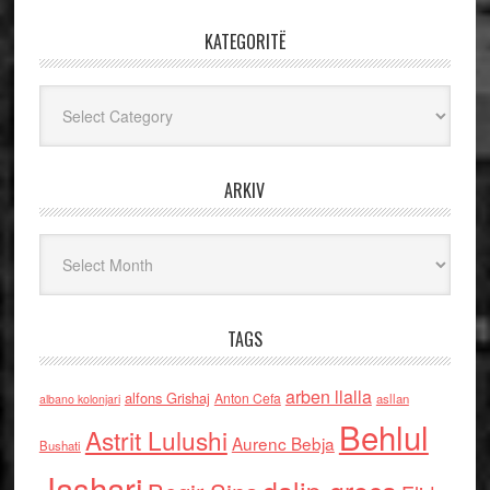
KATEGORITË
Kategoritë
ARKIV
Arkiv
TAGS
arben llalla
alfons Grishaj
Anton Cefa
asllan
albano kolonjari
Behlul
Astrit Lulushi
Aurenc Bebja
Bushati
Jashari