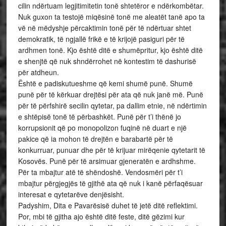
cilin ndërtuam legjitimitetin tonë shtetëror e ndërkombëtar.
Nuk guxon ta testojë miqësinë tonë me aleatët tanë apo ta
vë në mëdyshje përcaktimin tonë për të ndërtuar shtet
demokratik, të ngjallë frikë e të krijojë pasiguri për të
ardhmen tonë. Kjo është ditë e shumëpritur, kjo është ditë
e shenjtë që nuk shndërrohet në kontestim të dashurisë
për atdheun.
Është e padiskutueshme që kemi shumë punë. Shumë
punë për të kërkuar drejtësi për ata që nuk janë më. Punë
për të përfshirë secilin qytetar, pa dallim etnie, në ndërtimin
e shtëpisë tonë të përbashkët. Punë për t’i thënë jo
korrupsionit që po monopolizon fuqinë në duart e një
pakice që ia mohon të drejtën e barabartë për të
konkurruar, punuar dhe për të krijuar mirëqenie qytetarit të
Kosovës. Punë për të arsimuar gjeneratën e ardhshme.
Për ta mbajtur atë të shëndoshë. Vendosmëri për t’i
mbajtur përgjegjës të gjithë ata që nuk i kanë përfaqësuar
interesat e qytetarëve denjësisht.
Padyshim, Dita e Pavarësisë duhet të jetë ditë reflektimi.
Por, mbi të gjitha ajo është ditë feste, ditë gëzimi kur