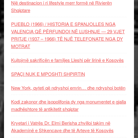
Një destinacion i ri lifestyle merr formë në Rivierën
Shqiptare
PUEBLO (1966) / HISTORIA E SPANJOLLES NGA
VALENCIA QË PËRFUNDOI NË LUSHNJE — 29 VJET
PRITJE (1937 – 1966) TË NJË TELEFONATE NGA DY
MOTRAT
Kujtojmë sakrificën e familjes Lleshi për lirinë e Kosovës
SPAÇI NUK E MPOSHTI SHPIRTIN
New York, qyteti që ndryshoi emrin… dhe ndryshoi botën
Kodi zakonor dhe isopolifonia dy nga monumentet e gjalla
madhështore të antikitetit shqiptar
Kryetari i Vatrës Dr. Elmi Berisha zhvilloi takim në
Akademinë e Shkencave dhe të Arteve të Kosovës