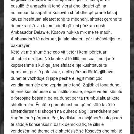
busullë të angazhimit tonë vlerat dhe idealet që na
ndihmuan ta shpallim Kosovën shtet dhe që pranë kësaj
kauze rreshtuan aleatët tonë të mëdhenj, shtetet çerdhe të
demokracisë. Ju faleminderit që jeni përkrah nesh
Ambasador Delawie, Kosova nuk ka mik më të madh.
Ambasadorë të nderuar, ju faleminderit për mbështetjen e
pakursyer.
Këtë vit më shumë se çdo vit tjetër i kemi përjetuar
dhimbjet e rritjes. Në kontekst të tillë, mospajtimet janë
kuptueshme sikur që janë sfidat e një kushtetute të
aprovuar, por të patestuar, e cila përkundër të gjithave
duhet të vazhdojë t’i japë peshë e legjitimitet çdo
vendimmarrjeje dhe veprimtarie tonë. Zgjidhjet tona duhet
të jenë kushtetuese dhe institucionale, sepse vetëm kështu
e forcojmë besimin që na duhet për ta rrumbullakuar këtë
shtetformim. Është e pamohueshme që në këtë fazë të
shtetndërtimit si shoqëri na duhet dialog i brendshëm për
rrugën tonë përpara. Por, ky diskutim asnjëherë nuk guxon
të sfidojë konsensusin bazik demokratik, të cilin e
vendosëm në themelet e shtetësisë së Kosovës dhe mbi të