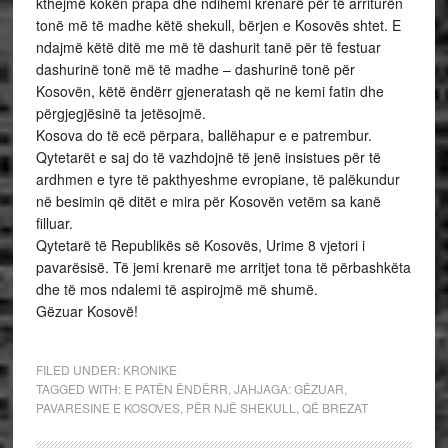
kthejmë kokën prapa dhe ndihemi krenarë për të arriturën
tonë më të madhe këtë shekull, bërjen e Kosovës shtet. E
ndajmë këtë ditë me më të dashurit tanë për të festuar
dashurinë tonë më të madhe – dashurinë tonë për
Kosovën, këtë ëndërr gjeneratash që ne kemi fatin dhe
përgjegjësinë ta jetësojmë.
Kosova do të ecë përpara, ballëhapur e e patrembur.
Qytetarët e saj do të vazhdojnë të jenë insistues për të
ardhmen e tyre të pakthyeshme evropiane, të palëkundur
në besimin që ditët e mira për Kosovën vetëm sa kanë
filluar.
Qytetarë të Republikës së Kosovës, Urime 8 vjetori i
pavarësisë. Të jemi krenarë me arritjet tona të përbashkëta
dhe të mos ndalemi të aspirojmë më shumë.
Gëzuar Kosovë!
FILED UNDER:
KRONIKE
TAGGED WITH:
E PATËN ËNDËRR
,
JAHJAGA: GËZUAR
,
PAVARESINE E KOSOVES
,
PËR NJË SHEKULL
,
QË BREZAT