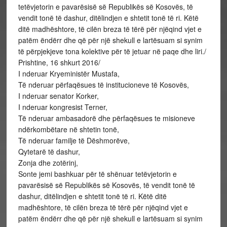
tetëvjetorin e pavarësisë së Republikës së Kosovës, të
vendit tonë të dashur, ditëlindjen e shtetit tonë të ri. Këtë
ditë madhështore, të cilën breza të tërë për njëqind vjet e
patëm ëndërr dhe që për një shekull e lartësuam si synim
të përpjekjeve tona kolektive për të jetuar në paqe dhe liri./
Prishtine, 16 shkurt 2016/
I nderuar Kryeministër Mustafa,
Të nderuar përfaqësues të institucioneve të Kosovës,
I nderuar senator Korker,
I nderuar kongresist Terner,
Të nderuar ambasadorë dhe përfaqësues te misioneve
ndërkombëtare në shtetin tonë,
Të nderuar familje të Dëshmorëve,
Qytetarë të dashur,
Zonja dhe zotërinj,
Sonte jemi bashkuar për të shënuar tetëvjetorin e
pavarësisë së Republikës së Kosovës, të vendit tonë të
dashur, ditëlindjen e shtetit tonë të ri. Këtë ditë
madhështore, të cilën breza të tërë për njëqind vjet e
patëm ëndërr dhe që për një shekull e lartësuam si synim