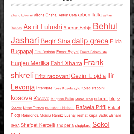
arben llalla
alfons Grishaj
Anton Cefa
asllan
albano kolonjari
Behlul
Astrit Lulushi
Aurenc Bebja
Bushati
Jashari
dalip greca
Beqir Sina
Elida
Buçpapaj
Enver Bytyci
Elmi Berisha
Ermira Babamusta
Frank
Eugjen Merlika
Fahri Xharra
shkreli
Ilir
Gezim Llojdia
Fritz radovani
Levonja
Interviste
Kolec Traboini
Keze Kozeta Zylo
kosova
Kosove
nderroi jete
Marjana Bulku
ne
Murat Gecaj
Rafaela Prifti
Rafael
Nene Tereza
Kosove
presidenti Nishani
Floqi
Raimonda Moisiu
Ramiz Lushaj
reshat kripa
Sadik Elshani
Sokol
Shefqet Kercelli
shqiperia
shqiptaret
SHBA