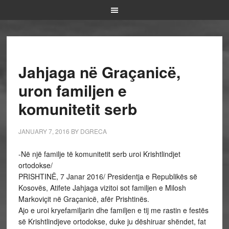
Jahjaga në Graçanicë,
uron familjen e
komunitetit serb
JANUARY 7, 2016
BY
DGRECA
-Në një familje të komunitetit serb uroi Krishtlindjet
ortodokse/
PRISHTINË, 7 Janar 2016/ Presidentja e Republikës së
Kosovës, Atifete Jahjaga vizitoi sot familjen e Milosh
Markoviçit në Graçanicë, afër Prishtinës.
Ajo e uroi kryefamiljarin dhe familjen e tij me rastin e festës
së Krishtlindjeve ortodokse, duke ju dëshiruar shëndet, fat