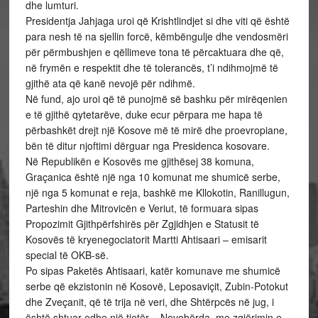
dhe lumturi.
Presidentja Jahjaga uroi që Krishtlindjet si dhe viti që është
para nesh të na sjellin forcë, këmbëngulje dhe vendosmëri
për përmbushjen e qëllimeve tona të përcaktuara dhe që,
në frymën e respektit dhe të tolerancës, t’i ndihmojmë të
gjithë ata që kanë nevojë për ndihmë.
Në fund, ajo uroi që të punojmë së bashku për mirëqenien
e të gjithë qytetarëve, duke ecur përpara me hapa të
përbashkët drejt një Kosove më të mirë dhe proevropiane,
bën të ditur njoftimi dërguar nga Presidenca kosovare.
Në Republikën e Kosovës me gjithësej 38 komuna,
Graçanica është një nga 10 komunat me shumicë serbe,
një nga 5 komunat e reja, bashkë me Kllokotin, Ranillugun,
Parteshin dhe Mitrovicën e Veriut, të formuara sipas
Propozimit Gjithpërfshirës për Zgjidhjen e Statusit të
Kosovës të kryenegociatorit Martti Ahtisaari – emisarit
special të OKB-së.
Po sipas Paketës Ahtisaari, katër komunave me shumicë
serbe që ekzistonin në Kosovë, Leposaviçit, Zubin-Potokut
dhe Zveçanit, që të trija në veri, dhe Shtërpcës në jug, i
është shtuar edhe një tjetër – Novobërda, me zgjërimin e