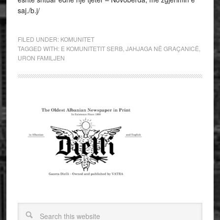
saj./b.j/
FILED UNDER:
KOMUNITET
TAGGED WITH:
E KOMUNITETIT SERB
,
JAHJAGA NË GRAÇANICË
,
URON FAMILJEN