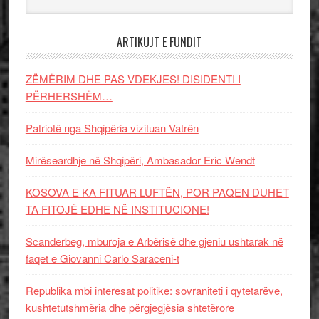
ARTIKUJT E FUNDIT
ZËMËRIM DHE PAS VDEKJES! DISIDENTI I
PËRHERSHËM…
Patriotë nga Shqipëria vizituan Vatrën
Mirëseardhje në Shqipëri, Ambasador Eric Wendt
KOSOVA E KA FITUAR LUFTËN, POR PAQEN DUHET
TA FITOJË EDHE NË INSTITUCIONE!
Scanderbeg, mburoja e Arbërisë dhe gjeniu ushtarak në
faqet e Giovanni Carlo Saraceni-t
Republika mbi interesat politike: sovraniteti i qytetarëve,
kushtetutshmëria dhe përgjegjësia shtetërore