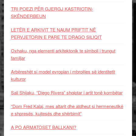
TRI POEZI PËR GJERGJ KASTRIOTIN-
SKËNDERBEUN
LETËR E ARKIVIT TE NAUM PRIFTIT NË
PERVJETORIN E PARE TE DRAGO SILIQIT
Oxhaku, nga elementi arkitektonik te simboli i trungut
familjar
Arbëreshët si model evropian i mbrojtjes së identitetit
kulturor
Sali Shijaku, “Diego Rivera” shqiptar i artit tonë kombëtar
“Dom Fred Kalaj, mes altarit dhe atdheut si hermeneutikë
e shpresës, kujtesës dhe shërbimit”
A PO ARMATOSET BALLKANI?