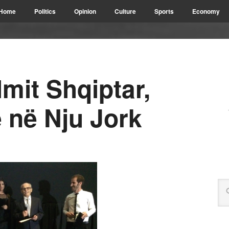
Home
Politics
Opinion
Culture
Sports
Economy
lmit Shqiptar,
ë në Nju Jork