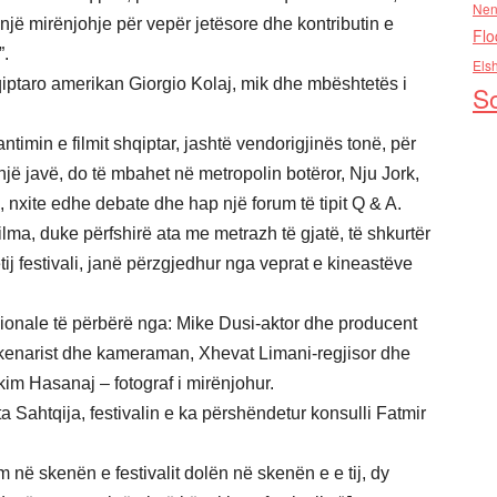
Nen
, një mirënjohje për vepër jetësore dhe kontributin e
Flo
”.
Els
taro amerikan Giorgio Kolaj, mik dhe mbështetës i
So
antimin e filmit shqiptar, jashtë vendorigjinës tonë, për
ë javë, do të mbahet në metropolin botëror, Nju Jork,
, nxite edhe debate dhe hap një forum të tipit Q & A.
filma, duke përfshirë ata me metrazh të gjatë, të shkurtër
tij festivali, janë përzgjedhur nga veprat e kineastëve
esionale të përbërë nga: Mike Dusi-aktor dhe producent
 skenarist dhe kameraman, Xhevat Limani-regjisor dhe
m Hasanaj – fotograf i mirënjohur.
Sahtqija, festivalin e ka përshëndetur konsulli Fatmir
 në skenën e festivalit dolën në skenën e e tij, dy