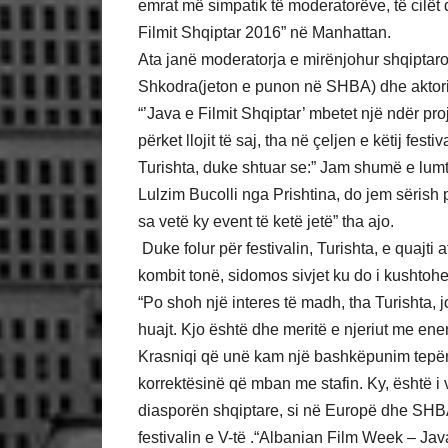
emrat më simpatik të moderatorëve, të cilët d
Filmit Shqiptar 2016” në Manhattan.
Ata janë moderatorja e mirënjohur shqiptar
Shkodra(jeton e punon në SHBA) dhe aktori i
“’Java e Filmit Shqiptar’ mbetet një ndër pr
përket llojit të saj, tha në çeljen e këtij fe
Turishta, duke shtuar se:” Jam shumë e lumt
Lulzim Bucolli nga Prishtina, do jem sërish p
sa vetë ky event të ketë jetë” tha ajo.
Duke folur për festivalin, Turishta, e quajti 
kombit tonë, sidomos sivjet ku do i kushtoh
“Po shoh një interes të madh, tha Turishta, 
huajt. Kjo është dhe meritë e njeriut me ener
Krasniqi që unë kam një bashkëpunim tepër 
korrektësinë që mban me stafin. Ky, është i 
diasporën shqiptare, si në Europë dhe SHBA
festivalin e V-të .“Albanian Film Week – Ja