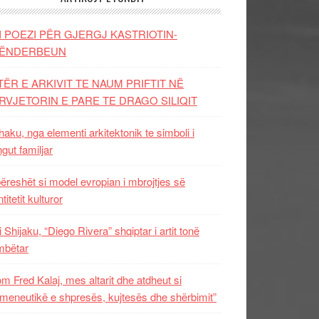
I POEZI PËR GJERGJ KASTRIOTIN-
ËNDERBEUN
TËR E ARKIVIT TE NAUM PRIFTIT NË
RVJETORIN E PARE TE DRAGO SILIQIT
aku, nga elementi arkitektonik te simboli i
ngut familjar
ëreshët si model evropian i mbrojtjes së
titetit kulturor
i Shijaku, “Diego Rivera” shqiptar i artit tonë
mbëtar
m Fred Kalaj, mes altarit dhe atdheut si
meneutikë e shpresës, kujtesës dhe shërbimit”