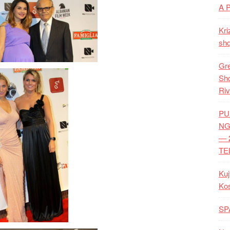
A 
Kri
shq
Gre
Shq
Riv
PU
NG
— 
TE
Kuj
Ko
SP