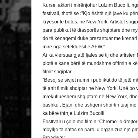
Kurse, aktori i mirënjohur Lulzim Bucolli, ng
festivali, thotë se :”Kjo është një javë ku p
kryesor të botës, në New York. Artistët shqi
para publikut të diasporës shqiptare dhe my
do të kënaqemi duke prezantuar me krenari p
mirë nga selektuesit e AFW.”
Ai ka vlersuar gjatë fjalës së tij dhe artis
plotë e kane bërë të mundshme ofrimin e kësa
filmit shqiptar.
“Besoj se sivjet numri i publikut do të jetë
të artit filmik shqiptar në New York. Unë po 
mrekullueshem shqiptarë në New York, dhe të
bashku . Ejani dhe ushqeni shpirtin tuaj me pr
ka bërë thirrje Lulzim Bucolli.
Festivali u çelë me filmin “Chrome” e drejtor
mbyllje të natës së parë, u organizua një pr
Broadway.