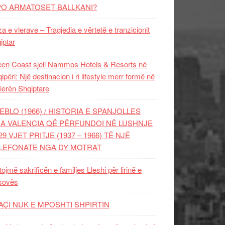
PO ARMATOSET BALLKANI?
za e vlerave – Tragjedia e vërtetë e tranzicionit
iptar
en Coast sjell Nammos Hotels & Resorts në
ipëri: Një destinacion i ri lifestyle merr formë në
ierën Shqiptare
EBLO (1966) / HISTORIA E SPANJOLLES
A VALENCIA QË PËRFUNDOI NË LUSHNJE
29 VJET PRITJE (1937 – 1966) TË NJË
LEFONATE NGA DY MOTRAT
tojmë sakrificën e familjes Lleshi për lirinë e
sovës
AÇI NUK E MPOSHTI SHPIRTIN