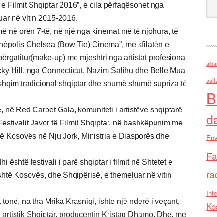
a e Filmit Shqiptar 2016”, e cila përfaqësohet nga
uar në vitin 2015-2016.
më në orën 7-të, në një nga kinemat më të njohura, të
inépolis Chelsea (Bow Tie) Cinema”, me sfilatën e
 përgatitur(make-up) me mjeshtri nga artistat profesional
alba
cky Hill, nga Connecticut, Nazim Salihu dhe Belle Mua,
asll
 ushqim tradicional shqiptar dhe shumë shumë supriza të
B
ë Red Carpet Gala, komuniteti i artistëve shqiptarë
d
Festivalit Javor të Filmit Shqiptar, në bashkëpunim me
ë Kosovës në Nju Jork, Ministria e Diasporës dhe
Env
Fa
i është festivali i parë shqiptar i filmit në Shtetet e
ra
ashtë Kosovës, dhe Shqipërisë, e themeluar në vitin
Inte
tonë, na tha Mrika Krasniqi, ishte një nderë i veçant,
Ko
rë artistik Shqiptar, producentin Kristaq Dhamo. Dhe, me