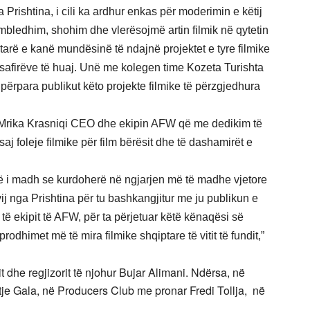
a Prishtina, i cili ka ardhur enkas për moderimin e këtij
ërmbledhim, shohim dhe vlerësojmë artin filmik në qytetin
ptarë e kanë mundësinë të ndajnë projektet e tyre filmike
safirëve të huaj. Unë me kolegen time Kozeta Turishta
ërpara publikut këto projekte filmike të përzgjedhura
ten Mrika Krasniqi CEO dhe ekipin AFW që me dedikim të
j foleje filmike për film bërësit dhe të dashamirët e
 më i madh se kurdoherë në ngjarjen më të madhe vjetore
vij nga Prishtina për tu bashkangjitur me ju publikun e
 ekipit të AFW, për ta përjetuar këtë kënaqësi së
odhimet më të mira filmike shqiptare të vitit të fundit,”
it dhe regjizorit të njohur Bujar Alimani. Ndërsa, në
itje Gala, në Producers Club me pronar Fredi Tollja, në