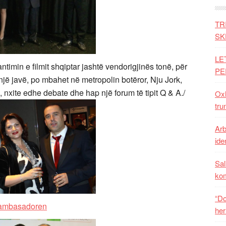
TR
SK
LE
zantimin e filmit shqiptar jashtë vendorigjinës tonë, për
PE
jë javë, po mbahet në metropolin botëror, Nju Jork,
, nxite edhe debate dhe hap një forum të tipit Q & A./
Oxh
tru
Arb
iden
Sal
ko
“Do
her