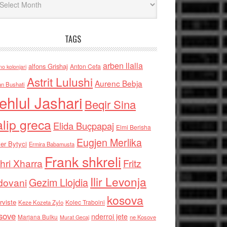
TAGS
arben llalla
alfons Grishaj
Anton Cefa
no kolonjari
Astrit Lulushi
Aurenc Bebja
an Bushati
ehlul Jashari
Beqir Sina
alip greca
Elida Buçpapaj
Elmi Berisha
Eugjen Merlika
er Bytyci
Ermira Babamusta
Frank shkreli
hri Xharra
Fritz
Ilir Levonja
Gezim Llojdia
dovani
kosova
rviste
Kolec Traboini
Keze Kozeta Zylo
sove
nderroi jete
Marjana Bulku
ne Kosove
Murat Gecaj