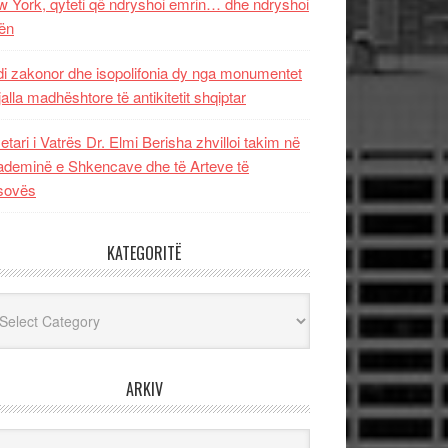
 York, qyteti që ndryshoi emrin… dhe ndryshoi
ën
i zakonor dhe isopolifonia dy nga monumentet
jalla madhështore të antikitetit shqiptar
etari i Vatrës Dr. Elmi Berisha zhvilloi takim në
deminë e Shkencave dhe të Arteve të
sovës
KATEGORITË
egoritë
ARKIV
iv