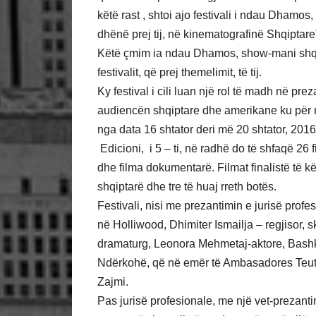
këtë rast , shtoi ajo festivali i ndau Dhamos
dhënë prej tij, në kinematografinë Shqiptare
Këtë çmim ia ndau Dhamos, show-mani shqip
festivalit, që prej themelimit, të tij.
Ky festival i cili luan një rol të madh në prez
audiencën shqiptare dhe amerikane ku për nj
nga data 16 shtator deri më 20 shtator, 2016
Edicioni, i 5 – ti, në radhë do të shfaqë 26 
dhe filma dokumentarë. Filmat finalistë të kë
shqiptarë dhe tre të huaj rreth botës.
Festivali, nisi me prezantimin e jurisë prof
në Holliwood, Dhimiter Ismailja – regjisor,
dramaturg, Leonora Mehmetaj-aktore, Bashki
Ndërkohë, që në emër të Ambasadores Teuta 
Zajmi.
Pas jurisë profesionale, me një vet-prezantim