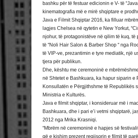
bashku për të festuar edicionin e V- të “Jav
kinematografia më e mirë shqiptare e prodh
Java e Filmit Shqiptar 2016, ka filluar mbrë
lagjes Chelsea në qytetin e New Yorkut, “C
njohur, të protagonistëve në qilim të kuq, të
të “Noli Hair Salon & Barber Shop “ nga Ro
të VIP-ve, prezantimin e tyre mediatik, një
tjera për publikun.
Dhe, kështu me ceremoninë e mbrëmëshme, n
në Shtetet e Bashkuara, ka hapur siparin e 
Konsullatën e Përgjithshme të Republikës s
Ministria e Kulturës.
Java e filmit shqiptar, i konsideruar më i madh
Bashkuara, dhe i pari e’i vetmi shqiptarë, j
2012 nga Mrika Krasniqi.
“Mbrëm në ceremoninë e hapjes së festivalit 
që e kishim prezent regjisorin e filmit të pa