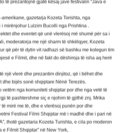
o të prezantojnë gjatë kësaj jave festivalin “Java e
o-amerikane, gazetarja Kozeta Torishta, nga
 mirënjohur Lulzim Bucolli nga Prishtina .
ojektet dhe eventet që unë vlerësoj më shumë për sa i
stivali, moderatorja me një sharm të shkëlqyer, Kozeta
ur që për të dytin vit radhazi së bashku me kolegun tim
jesë e Filmit, dhe në fakt do dëshiroja të isha aq herë
atë një vlerë dhe prezantim dinjitoz, që i bëhet dhe
et dhe bijës sonë shqiptare Nënë Terezës.
jo vetëm nga komuniteti shqiptar por dhe nga vetë të
gji të pashtershme siç e njohim të gjithë znj. Mrika
të mirë me të, dhe e vlerësoj punën por dhe
vetmi Festival Filmi Shqiptar më i madhë dhe i pari në
”, thotë gazetaria Kozeta Turishta, e cila po moderon
va e Filmit Shqiptar” në New York,