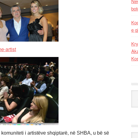
New
bot
Kod
e g
Kry
Aka
Ko
Kat
omuniteti i artistëve shqiptarë, në SHBA, u bë së
Ark