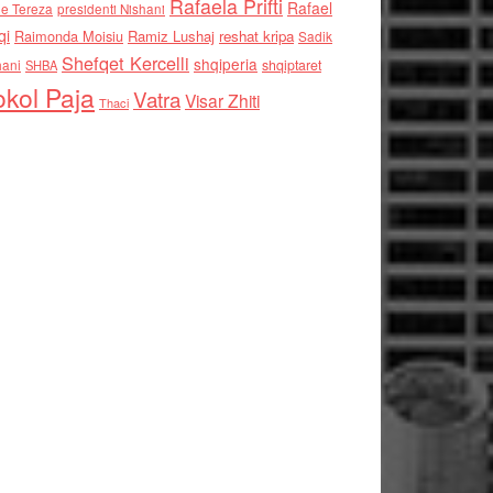
Rafaela Prifti
Rafael
e Tereza
presidenti Nishani
qi
Raimonda Moisiu
Ramiz Lushaj
reshat kripa
Sadik
Shefqet Kercelli
shqiperia
hani
shqiptaret
SHBA
kol Paja
Vatra
Visar Zhiti
Thaci