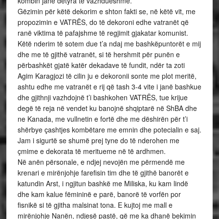
kombin janë detyra të vazhdueshme.
Gëzimin për këtë dekorim e shton fakti se, në këtë vit, me
propozimin e VATRËS, do të dekoroni edhe vatranët që
ranë viktima të pafajshme të regjimit gjakatar komunist.
Këtë nderim të sotem due t’a ndaj me bashkëpuntorët e mij
dhe me të gjithë vatranët, si të hershmit për punën e
përbashkët gjatë katër dekadave të fundit, ndër ta zoti
Agim Karagjozi të cilin ju e dekoronii sonte me plot meritë,
ashtu edhe me vatranët e rij që tash 3-4 vite i janë bashkue
dhe gjithnji vazhdojnë t’i bashkohen VATRËS, tue krijue
degë të reja në vendet ku banojnë shqiptarë në ShBA dhe
ne Kanada, me vullnetin e fortë dhe me dëshirën për t’i
shërbye çashtjes kombëtare me emnin dhe potecialin e saj.
Jam i sigurtë se shumë prej tyne do të nderohen me
çmime e dekorata të meritueme në të ardhmen.
Në anën përsonale, e ndjej nevojën me përmendë me
krenari e mirënjohje farefisin tim dhe të gjithë banorët e
katundin Arst, i ngjitun bashkë me Miliska, ku kam lindë
dhe kam kalue fëmininë e parë, banorë të vorfën por
fisnikë si të gjitha malsinat tona. E kujtoj me mall e
mirënjohje Nanën, ndjesë pastë, që me ka dhanë bekimin