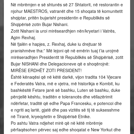
Në mbrëmjen e së shtunës së 27 Shtatorit, në restorantin e
njohur MAESTROS, vatranët dhe 15 shoqata të komunitetit
shqiptar, pritën bujarisht presidentin e Republikës së
Shqipërisë zotin Bujar Nishani.
Zotit Nishani ia uroi mirëseardhjen nën/kryetari i Vatrës,
Agim Rexhaj.
Në fjalën e hapjes, z. Rexhaj, duke iu drejtuar të
pranishmëve tha:” Më lejoni që në emërin tuaj t’ia urojmë
mirëseradhjen Presidentit të Republikës së Shqipërisë, zotit
Bujar NISHANI dhe Delegacioneve që e shoqërojnë:
MIRËSE ERDHËT ZOTI PRESIDENT!
Është kënaqësi që në këtë darkë, vijon tradita 104 Vjecare
e Federatës Vatra, më e vjetra, më historikja e Kombit, ku
bashkësitë Fetare janë së bashku, Luten së bashku, duke
përcjellë kështu, traditën e tolerancës dhe vëllazërimit
ndërfetar, traditë që edhe Papa Francesku, e potencoi dhe
e ngriti aq lartë, gjatë dhe pas vizitës së tij të suksesshme
në Tiranë, kryeqytetin e Shqipërisë Etnike.
Po ashtu Vatra ndjehet mirë që në këtë mbrëmje
përfaqësohen përvec saj edhe shoqatat e New Yorkut dhe