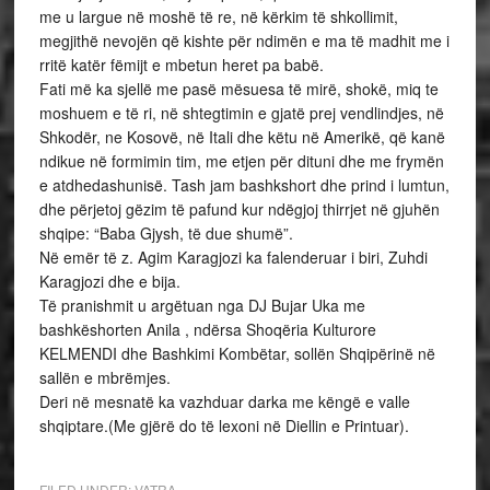
me u largue në moshë të re, në kërkim të shkollimit,
megjithë nevojën që kishte për ndimën e ma të madhit me i
rritë katër fëmijt e mbetun heret pa babë.
Fati më ka sjellë me pasë mësuesa të mirë, shokë, miq te
moshuem e të ri, në shtegtimin e gjatë prej vendlindjes, në
Shkodër, ne Kosovë, në Itali dhe këtu në Amerikë, që kanë
ndikue në formimin tim, me etjen për dituni dhe me frymën
e atdhedashunisë. Tash jam bashkshort dhe prind i lumtun,
dhe përjetoj gëzim të pafund kur ndëgjoj thirrjet në gjuhën
shqipe: “Baba Gjysh, të due shumë”.
Në emër të z. Agim Karagjozi ka falenderuar i biri, Zuhdi
Karagjozi dhe e bija.
Të pranishmit u argëtuan nga DJ Bujar Uka me
bashkëshorten Anila , ndërsa Shoqëria Kulturore
KELMENDI dhe Bashkimi Kombëtar, sollën Shqipërinë në
sallën e mbrëmjes.
Deri në mesnatë ka vazhduar darka me këngë e valle
shqiptare.(Me gjërë do të lexoni në Diellin e Printuar).
FILED UNDER:
VATRA