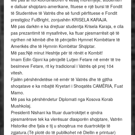
e dalluar shqiptaro-amerikane, fituese e një bursi të Fondit
të Studentëve të Vatrës dhe së fundi përfituese e Fondit
prestigjioz FulBright, zonjushën KRISELA KARAJA.
Më pas darkën e ka drejtuar studentja Krisela Karaja, e cila
pas prezantimit të mysafirëve, ka ftuar pjesmarrësit që të
ngrihen në këmbë dhe të përcjellin Hymnet Kombëtare të
Amerikës dhe të Hymnin Kombëtar Shqiptar.
Më pas:Një minut Heshtje për të rënët e Kombit!
Imam Edin Gjoni ka përcjellë Lutjen Fetare në emër të tre
besimeve Fetare, rit ky tradicional i Vatrës që prej 104
vitesh.
Fjalën përshëndetëse në emër të Vatrës dhe të gjitha
shoqatave e ka mbajtë Kryetari i Shoqatës CAMËRIA, Fuat
Mamo.
Më pas ka përshëndetur Diplomati nga Kosova Korab
Mushkolaj.
Presidenti Nishani ka fituar duartrokitjet e qindra
pjesmarërsve tek ka vlerësuar diasporën shqiptare, Vatrën
Historike dhe fjala e tij u shoqërua me duartrokitje të
zgjatura.(Të plotë do të publikohet në Diellin e printuar)