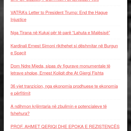
VATRA’s Letter to President Trump: End the Hague
Injustice
Nga Tirana në Kukaj për të parë “Lahuta e Malësisë”
Kardinali Ernest Simoni rikthehet si dëshmitar në Burgun
e Spaçit
Dom Ndre Mjeda, sipas dy figurave monumentale të
letrave shqipe, Ernest Koliqit dhe At Gjergj Fishta
36 vjet tranzicion, nga ekonomia prodhuese te ekonomia
e përfitimit
A ndihmon krijimtaria në zbulimin e potencialeve të
fshehura?
PROF. AHMET QERIQI DHE EPOKA E REZISTENCЁS