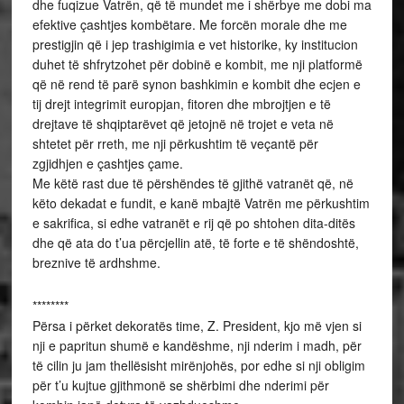
dhe fuqizue Vatrën, që të mundet me i shërbye me dobi ma
efektive çashtjes kombëtare. Me forcën morale dhe me
prestigjin që i jep trashigimia e vet historike, ky institucion
duhet të shfrytzohet për dobinë e kombit, me nji platformë
që në rend të parë synon bashkimin e kombit dhe ecjen e
tij drejt integrimit europjan, fitoren dhe mbrojtjen e të
drejtave të shqiptarëvet që jetojnë në trojet e veta në
shtetet për rreth, me nji përkushtim të veçantë për
zgjidhjen e çashtjes çame.
Me këtë rast due të përshëndes të gjithë vatranët që, në
këto dekadat e fundit, e kanë mbajtë Vatrën me përkushtim
e sakrifica, si edhe vatranët e rij që po shtohen dita-ditës
dhe që ata do t’ua përcjellin atë, të forte e të shëndoshtë,
breznive të ardhshme.
********
Përsa i përket dekoratës time, Z. President, kjo më vjen si
nji e papritun shumë e kandëshme, nji nderim i madh, për
të cilin ju jam thellësisht mirënjohës, por edhe si nji obligim
për t’u kujtue gjithmonë se shërbimi dhe nderimi për