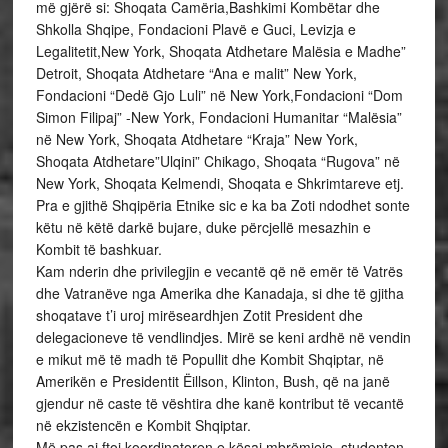
më gjërë si: Shoqata Camëria,Bashkimi Kombëtar dhe
Shkolla Shqipe, Fondacioni Plavë e Guci, Levizja e
Legalitetit,New York, Shoqata Atdhetare Malësia e Madhe”
Detroit, Shoqata Atdhetare “Ana e malit” New York,
Fondacioni “Dedë Gjo Luli” në New York,Fondacioni “Dom
Simon Filipaj” -New York, Fondacioni Humanitar “Malësia”
në New York, Shoqata Atdhetare “Kraja” New York,
Shoqata Atdhetare”Ulqini” Chikago, Shoqata “Rugova” në
New York, Shoqata Kelmendi, Shoqata e Shkrimtareve etj.
Pra e gjithë Shqipëria Etnike sic e ka ba Zoti ndodhet sonte
këtu në këtë darkë bujare, duke përcjellë mesazhin e
Kombit të bashkuar.
Kam nderin dhe privilegjin e vecantë që në emër të Vatrës
dhe Vatranëve nga Amerika dhe Kanadaja, si dhe të gjitha
shoqatave t’i uroj mirëseardhjen Zotit President dhe
delegacioneve të vendlindjes. Mirë se keni ardhë në vendin
e mikut më të madh të Popullit dhe Kombit Shqiptar, në
Amerikën e Presidentit Ëillson, Klinton, Bush, që na janë
gjendur në caste të vështira dhe kanë kontribut të vecantë
në ekzistencën e Kombit Shqiptar.
Më pas ai ftoi koordinatoren e kësaj mbrëmjeje, studenten