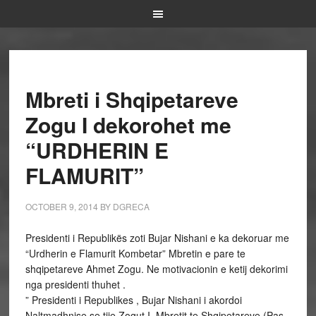
Mbreti i Shqipetareve
Zogu I dekorohet me
“URDHERIN E
FLAMURIT”
OCTOBER 9, 2014
BY
DGRECA
Presidenti i Republikës zoti Bujar Nishani e ka dekoruar me
“Urdherin e Flamurit Kombetar” Mbretin e pare te
shqipetareve Ahmet Zogu. Ne motivacionin e ketij dekorimi
nga presidenti thuhet .
” Presidenti i Republikes , Bujar Nishani i akordoi
Naltmadhnise se tije Zogut I, Mbretit te Shqipetareve (Pas