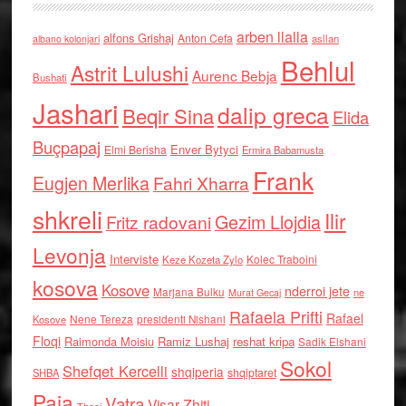
arben llalla
alfons Grishaj
Anton Cefa
asllan
albano kolonjari
Behlul
Astrit Lulushi
Aurenc Bebja
Bushati
Jashari
dalip greca
Beqir Sina
Elida
Buçpapaj
Enver Bytyci
Elmi Berisha
Ermira Babamusta
Frank
Eugjen Merlika
Fahri Xharra
shkreli
Ilir
Gezim Llojdia
Fritz radovani
Levonja
Interviste
Kolec Traboini
Keze Kozeta Zylo
kosova
Kosove
nderroi jete
Marjana Bulku
ne
Murat Gecaj
Rafaela Prifti
Rafael
Nene Tereza
Kosove
presidenti Nishani
Floqi
Raimonda Moisiu
Ramiz Lushaj
reshat kripa
Sadik Elshani
Sokol
Shefqet Kercelli
shqiperia
shqiptaret
SHBA
Paja
Vatra
Visar Zhiti