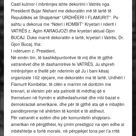
Casti kulmor i mbrëmjes ishte dekorimi i Vatrës nga
Presidenti Bujar Nishani me dekoratën më të lartë të
Republikës së Shqipërisë” URDHËERI I FLAMURIT”. Po
ashtu u dekorua me “Nderi i KOMBIT” Kryetari i nderit i
VATRËS z. Agim KARAGJOZI dhe kryetari aktual Gjon
BUCAJ. Duke marrë dekoratën e lartë, kryetari i Vatrës, Dr.
Gjon Bucaj, tha:
I nderuem z. President,
Në emën tim, të bashkëpuntorëve të mij dhe të gjithë
vatranëvet dhe të dashamirëve te VATRËS, Ju shpreh
mirënjohjen e thellë për nderimin që Ju i bani kësaj
organizate 102 vjeçare, me dekoratën ma të lartë, Urdhëri i
Flamurit Kombëtar, të cilën e marrim në dorëzim me
krenari, si vlersim për ata patriotë të mëdhaj që e
themeluen në frymën e atdhedashunisë dhe mbi bazat e
demokracisë amerikane, dhe për të gjithë ata që e mbajtën
pandërpremje në shërbim të kombit e të atdheut.
Për vatranët e sotëm dhe për komunitetin shqiptaro-
amerikan në përgjithësi, ky çmim prestigjoz na vjen edhe si
mbështetje e fortë morale, në përpjekjet tona per t’a rritë