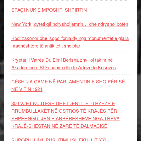
SPAÇI NUK E MPOSHTI SHPIRTIN
New York, qyteti që ndryshoi emrin… dhe ndryshoi botën
Kodi zakonor dhe isopolifonia dy nga monumentet e gjalla
madhështore të antikitetit shqiptar
Kryetari i Vatrës Dr. Elmi Berisha zhvilloi takim në
Akademinë e Shkencave dhe të Arteve të Kosovës
ÇËSHTJA ÇAME NË PARLAMENTIN E SHQIPËRISË
NË VITIN 1921
300 VJET KUJTESË DHE IDENTITET-TRYEZË E
RRUMBULLAKËT NË OSTROS TË KRAJËS PËR
SHPËRNGULJEN E ARBËRESHËVE NGA TREVA
KRAJË-SHESTAN NË ZARË TË DALMACISË
SHPOPULLIMI, PUSHTIMI I SHEKULLIT XXI