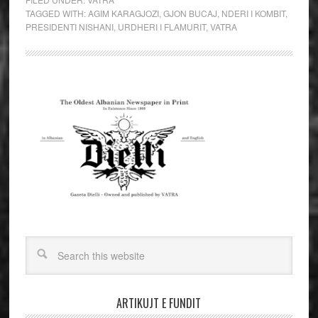
TAGGED WITH:
AGIM KARAGJOZI
,
GJON BUCAJ
,
NDERI I KOMBIT
,
PRESIDENTI NISHANI
,
URDHERI I FLAMURIT
,
VATRA
ARTIKUJT E FUNDIT