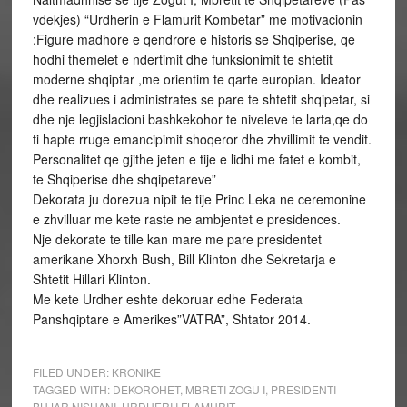
vdekjes) “Urdherin e Flamurit Kombetar” me motivacionin
:Figure madhore e qendrore e historis se Shqiperise, qe
hodhi themelet e ndertimit dhe funksionimit te shtetit
moderne shqiptar ,me orientim te qarte europian. Ideator
dhe realizues i administrates se pare te shtetit shqipetar, si
dhe nje legjislacioni bashkekohor te niveleve te larta,qe do
ti hapte rruge emancipimit shoqeror dhe zhvillimit te vendit.
Personalitet qe gjithe jeten e tije e lidhi me fatet e kombit,
te Shqiperise dhe shqipetareve”
Dekorata ju dorezua nipit te tije Princ Leka ne ceremonine
e zhvilluar me kete raste ne ambjentet e presidences.
Nje dekorate te tille kan mare me pare presidentet
amerikane Xhorxh Bush, Bill Klinton dhe Sekretarja e
Shtetit Hillari Klinton.
Me kete Urdher eshte dekoruar edhe Federata
Panshqiptare e Amerikes”VATRA”, Shtator 2014.
FILED UNDER:
KRONIKE
TAGGED WITH:
DEKOROHET
,
MBRETI ZOGU I
,
PRESIDENTI
BUJAR NISHANI
,
URDHERI I FLAMURIT