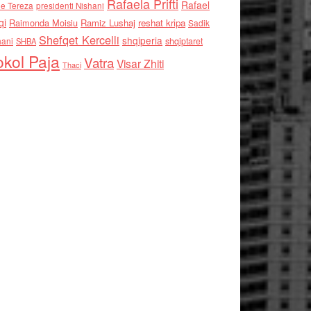
Rafaela Prifti
Rafael
e Tereza
presidenti Nishani
qi
Raimonda Moisiu
Ramiz Lushaj
reshat kripa
Sadik
Shefqet Kercelli
shqiperia
hani
shqiptaret
SHBA
kol Paja
Vatra
Visar Zhiti
Thaci