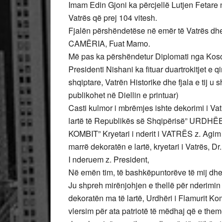
Imam Edin Gjoni ka përcjellë Lutjen Fetare në
Vatrës që prej 104 vitesh.
Fjalën përshëndetëse në emër të Vatrës dhe 
CAMËRIA, Fuat Mamo.
Më pas ka përshëndetur Diplomati nga Kos
Presidenti Nishani ka fituar duartrokitjet e
shqiptare, Vatrën Historike dhe fjala e tij u 
publikohet në Diellin e printuar)
Casti kulmor i mbrëmjes ishte dekorimi i Va
lartë të Republikës së Shqipërisë” URDHËE
KOMBIT” Kryetari i nderit i VATRËS z. Ag
marrë dekoratën e lartë, kryetari i Vatrës, Dr
I nderuem z. President,
Në emën tim, të bashkëpuntorëve të mij dhe
Ju shpreh mirënjohjen e thellë për nderimin
dekoratën ma të lartë, Urdhëri i Flamurit Ko
vlersim për ata patriotë të mëdhaj që e th