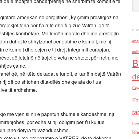
ta që e mbajtën pandërpremje në shërbim të kombit e të
qiptaro-amerikan në përgjithësi, ky çmim prestigjoz na
rpjekjet tona per t’a rritë dhe fuqizue Vatrën, që të
shtjes kombëtare. Me forcën morale dhe me prestigjin
tucion duhet të shfrytzohet për dobinë e kombit, me nji
alba
 e kombit dhe ecjen e tij drejt integrimit europjan,
asll
rëvet që jetojnë në trojet e veta në shtetet për rreth, me
B
ashtjes çame.
ranët që, në këto dekadat e fundit, e kanë mbajtë Vatrën
d
 rij që po shtohen dita-ditës dhe që ata do t’ua
Env
znive të ardhshme.
Fa
ra
 kjo më vjen si nji e papritun shumë e kandëshme, nji
 mirënjohës, por edhe si nji obligim për t’u kujtue
Inte
bin janë detyra të vazhdueshme.
Ko
në këtë vit, me propozimin e VATRËS, do të dekoroni