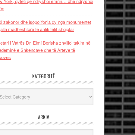
 York, qyteti që ndryshoi emrin… dhe ndryshoi
ën
i zakonor dhe isopolifonia dy nga monumentet
jalla madhështore të antikitetit shqiptar
etari i Vatrës Dr. Elmi Berisha zhvilloi takim në
deminë e Shkencave dhe të Arteve të
sovës
KATEGORITË
egoritë
ARKIV
iv