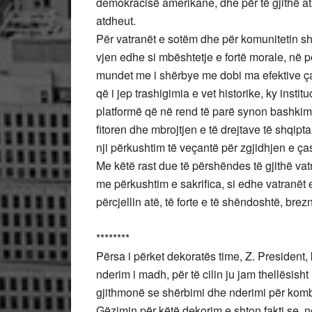
demokracisë amerikane, dhe për të gjithë a
atdheut.
Për vatranët e sotëm dhe për komunitetin sh
vjen edhe si mbështetje e fortë morale, në pë
mundet me i shërbye me dobi ma efektive ça
që i jep trashigimia e vet historike, ky insti
platformë që në rend të parë synon bashkimin
fitoren dhe mbrojtjen e të drejtave të shqipta
nji përkushtim të veçantë për zgjidhjen e ç
Me këtë rast due të përshëndes të gjithë vat
me përkushtim e sakrifica, si edhe vatranët e
përcjellin atë, të forte e të shëndoshtë, bre
********
Përsa i përket dekoratës time, Z. President,
nderim i madh, për të cilin ju jam thellësisht
gjithmonë se shërbimi dhe nderimi për kom
Gëzimin për këtë dekorim e shton fakti se, 