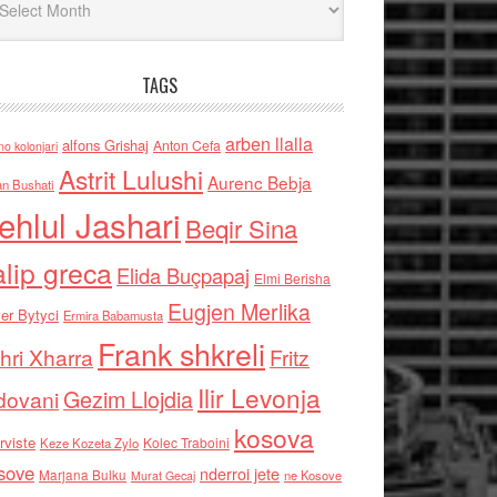
TAGS
arben llalla
alfons Grishaj
Anton Cefa
no kolonjari
Astrit Lulushi
Aurenc Bebja
an Bushati
ehlul Jashari
Beqir Sina
alip greca
Elida Buçpapaj
Elmi Berisha
Eugjen Merlika
er Bytyci
Ermira Babamusta
Frank shkreli
hri Xharra
Fritz
Ilir Levonja
Gezim Llojdia
dovani
kosova
rviste
Kolec Traboini
Keze Kozeta Zylo
sove
nderroi jete
Marjana Bulku
ne Kosove
Murat Gecaj