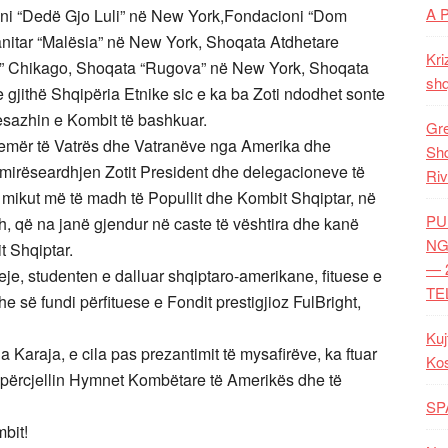
A 
oni “Dedë Gjo Luli” në New York,Fondacioni “Dom
nitar “Malësia” në New York, Shoqata Atdhetare
Kri
i” Chikago, Shoqata “Rugova” në New York, Shoqata
shq
 gjithë Shqipëria Etnike sic e ka ba Zoti ndodhet sonte
esazhin e Kombit të bashkuar.
Gre
 emër të Vatrës dhe Vatranëve nga Amerika dhe
Shq
j mirëseardhjen Zotit President dhe delegacioneve të
Riv
 mikut më të madh të Popullit dhe Kombit Shqiptar, në
PU
h, që na janë gjendur në caste të vështira dhe kanë
NG
t Shqiptar.
— 
eje, studenten e dalluar shqiptaro-amerikane, fituese e
TE
he së fundi përfituese e Fondit prestigjioz FulBright,
Kuj
 Karaja, e cila pas prezantimit të mysafirëve, ka ftuar
Ko
 përcjellin Hymnet Kombëtare të Amerikës dhe të
SP
bit!