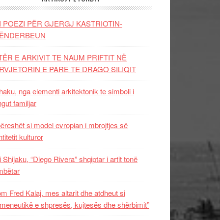
I POEZI PËR GJERGJ KASTRIOTIN-
ËNDERBEUN
TËR E ARKIVIT TE NAUM PRIFTIT NË
RVJETORIN E PARE TE DRAGO SILIQIT
aku, nga elementi arkitektonik te simboli i
ngut familjar
ëreshët si model evropian i mbrojtjes së
titetit kulturor
i Shijaku, “Diego Rivera” shqiptar i artit tonë
mbëtar
m Fred Kalaj, mes altarit dhe atdheut si
meneutikë e shpresës, kujtesës dhe shërbimit”