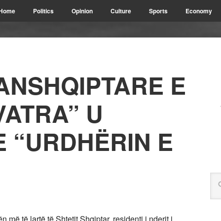
Home
Politics
Opinion
Culture
Sports
Economy
ANSHQIPTARE E
VATRA” U
 “URDHËRIN E
të lartë të Shtetit Shqiptar, residenti i nderit i