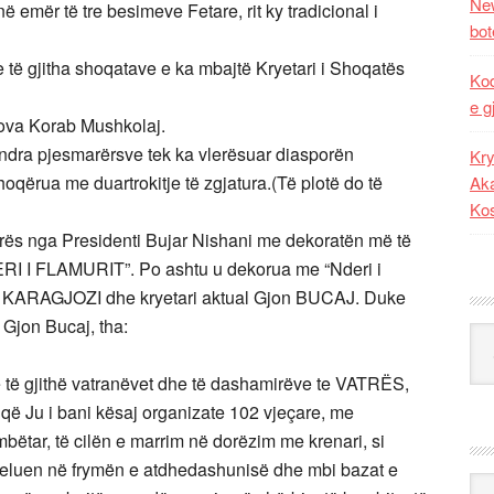
New
 emër të tre besimeve Fetare, rit ky tradicional i
bot
të gjitha shoqatave e ka mbajtë Kryetari i Shoqatës
Kod
e g
ova Korab Mushkolaj.
 qindra pjesmarërsve tek ka vlerësuar diasporën
Kry
shoqërua me duartrokitje të zgjatura.(Të plotë do të
Aka
Ko
trës nga Presidenti Bujar Nishani me dekoratën më të
RI I FLAMURIT”. Po ashtu u dekorua me “Nderi i
im KARAGJOZI dhe kryetari aktual Gjon BUCAJ. Duke
. Gjon Bucaj, tha:
Kat
 të gjithë vatranëvet dhe të dashamirëve te VATRËS,
 që Ju i bani kësaj organizate 102 vjeçare, me
mbëtar, të cilën e marrim në dorëzim me krenari, si
emeluen në frymën e atdhedashunisë dhe mbi bazat e
Ark