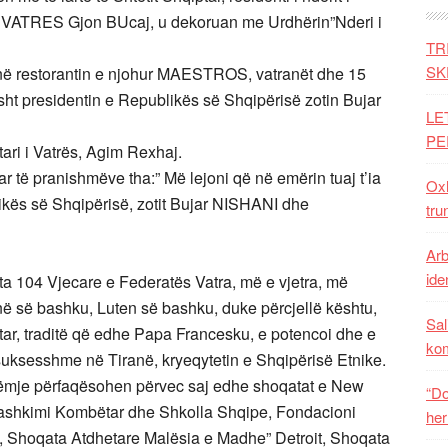
 i VATRES Gjon BUcaj, u dekoruan me Urdhërin”Nderi i
TR
SK
 në restorantin e njohur MAESTROS, vatranët dhe 15
risht presidentin e Republikës së Shqipërisë zotin Bujar
LE
PE
tari i Vatrës, Agim Rexhaj.
ar të pranishmëve tha:” Më lejoni që në emërin tuaj t’ia
Oxh
ikës së Shqipërisë, zotit Bujar NISHANI dhe
tru
Arb
iden
ita 104 Vjecare e Federatës Vatra, më e vjetra, më
anë së bashku, Luten së bashku, duke përcjellë kështu,
Sal
etar, traditë që edhe Papa Francesku, e potencoi dhe e
ko
 të suksesshme në Tiranë, kryeqytetin e Shqipërisë Etnike.
rëmje përfaqësohen përvec saj edhe shoqatat e New
“Do
Bashkimi Kombëtar dhe Shkolla Shqipe, Fondacioni
her
rk, Shoqata Atdhetare Malësia e Madhe” Detroit, Shoqata