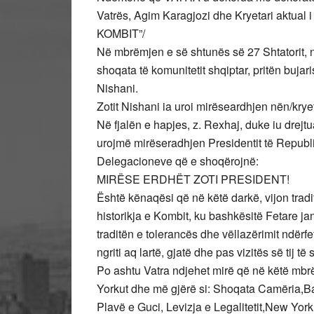
Vatrës, Agim Karagjozi dhe Kryetari aktual
KOMBIT”/
Në mbrëmjen e së shtunës së 27 Shtatorit,
shoqata të komunitetit shqiptar, pritën buja
Nishani.
Zotit Nishani ia uroi mirëseardhjen nën/krye
Në fjalën e hapjes, z. Rexhaj, duke iu drejtu
urojmë mirëseradhjen Presidentit të Republ
Delegacioneve që e shoqërojnë:
MIRËSE ERDHËT ZOTI PRESIDENT!
Është kënaqësi që në këtë darkë, vijon trad
historikja e Kombit, ku bashkësitë Fetare j
traditën e tolerancës dhe vëllazërimit ndërf
ngriti aq lartë, gjatë dhe pas vizitës së tij
Po ashtu Vatra ndjehet mirë që në këtë mb
Yorkut dhe më gjërë si: Shoqata Camëria,
Plavë e Guci, Levizja e Legalitetit,New Yo