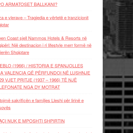
PO ARMATOSET BALLKANI?
za e vlerave – Tragjedia e vërtetë e tranzicionit
iptar
en Coast sjell Nammos Hotels & Resorts në
ipëri: Një destinacion i ri lifestyle merr formë në
ierën Shqiptare
EBLO (1966) / HISTORIA E SPANJOLLES
A VALENCIA QË PËRFUNDOI NË LUSHNJE
29 VJET PRITJE (1937 – 1966) TË NJË
LEFONATE NGA DY MOTRAT
tojmë sakrificën e familjes Lleshi për lirinë e
sovës
AÇI NUK E MPOSHTI SHPIRTIN