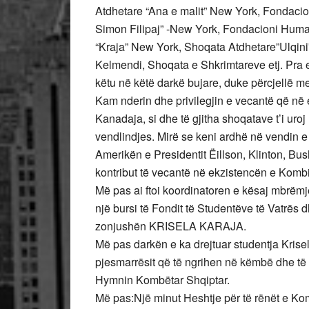
Atdhetare “Ana e malit” New York, Fondaci
Simon Filipaj” -New York, Fondacioni Huma
“Kraja” New York, Shoqata Atdhetare”Ulqin
Kelmendi, Shoqata e Shkrimtareve etj. Pra e
këtu në këtë darkë bujare, duke përcjellë m
Kam nderin dhe privilegjin e vecantë që në
Kanadaja, si dhe të gjitha shoqatave t’i uro
vendlindjes. Mirë se keni ardhë në vendin e
Amerikën e Presidentit Ëillson, Klinton, Bus
kontribut të vecantë në ekzistencën e Kombi
Më pas ai ftoi koordinatoren e kësaj mbrëmj
një bursi të Fondit të Studentëve të Vatrës d
zonjushën KRISELA KARAJA.
Më pas darkën e ka drejtuar studentja Krisela
pjesmarrësit që të ngrihen në këmbë dhe të
Hymnin Kombëtar Shqiptar.
Më pas:Një minut Heshtje për të rënët e Kom