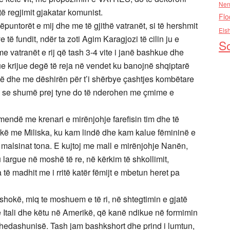
Nen
ë regjimit gjakatar komunist.
Flo
untorët e mij dhe me të gjithë vatranët, si të hershmit
Els
ë fundit, ndër ta zoti Agim Karagjozi të cilin ju e
So
e vatranët e rij që tash 3-4 vite i janë bashkue dhe
e krijue degë të reja në vendet ku banojnë shqiptarë
ë dhe me dëshirën për t’i shërbye çashtjes kombëtare
të se shumë prej tyne do të nderohen me çmime e
endë me krenari e mirënjohje farefisin tim dhe të
ashkë me Miliska, ku kam lindë dhe kam kalue fëmininë e
ha malsinat tona. E kujtoj me mall e mirënjohje Nanën,
argue në moshë të re, në kërkim të shkollimit,
ë madhit me i rritë katër fëmijt e mbetun heret pa
shokë, miq te moshuem e të ri, në shtegtimin e gjatë
 Itali dhe këtu në Amerikë, që kanë ndikue në formimin
dhedashunisë. Tash jam bashkshort dhe prind i lumtun,