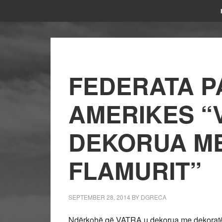
FEDERATA P
AMERIKES “
DEKORUA ME
FLAMURIT”
SEPTEMBER 28, 2014
BY
DGRECA
Ndërkohë që VATRA u dekorua me dekoratën më 