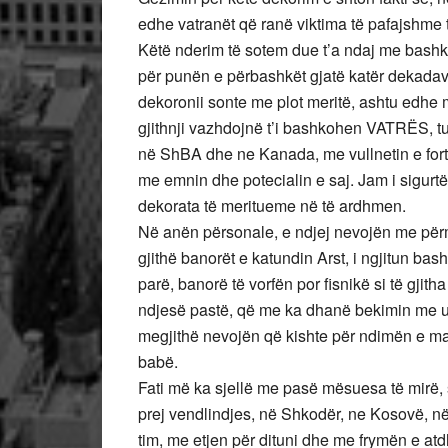
edhe vatranët që ranë viktima të pafajshme t
Këtë nderim të sotem due t’a ndaj me bashkëp
për punën e përbashkët gjatë katër dekadave t
dekoronii sonte me plot meritë, ashtu edhe m
gjithnji vazhdojnë t’i bashkohen VATRËS, tu
në ShBA dhe ne Kanada, me vullnetin e fort
me emnin dhe potecialin e saj. Jam i sigur
dekorata të meritueme në të ardhmen.
Në anën përsonale, e ndjej nevojën me përm
gjithë banorët e katundin Arst, i ngjitun b
parë, banorë të vorfën por fisnikë si të gjit
ndjesë pastë, që me ka dhanë bekimin me u l
megjithë nevojën që kishte për ndimën e ma t
babë.
Fati më ka sjellë me pasë mësuesa të mirë, 
prej vendlindjes, në Shkodër, ne Kosovë, në
tim, me etjen për dituni dhe me frymën e at