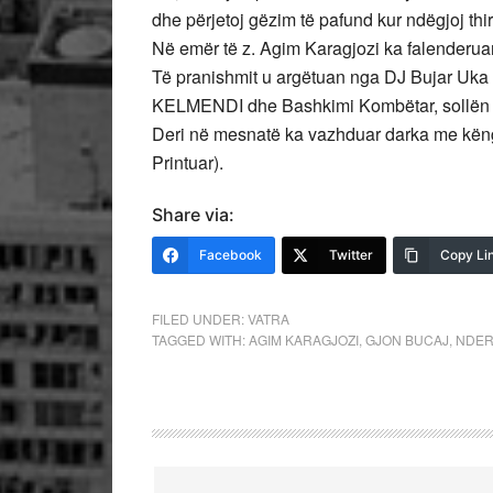
dhe përjetoj gëzim të pafund kur ndëgjoj thi
Në emër të z. Agim Karagjozi ka falenderuar 
Të pranishmit u argëtuan nga DJ Bujar Uka
KELMENDI dhe Bashkimi Kombëtar, sollën S
Deri në mesnatë ka vazhduar darka me këngë 
Printuar).
Share via:
Facebook
Twitter
Copy Li
FILED UNDER:
VATRA
TAGGED WITH:
AGIM KARAGJOZI
,
GJON BUCAJ
,
NDERI