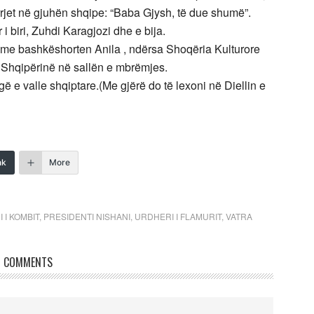
rrjet në gjuhën shqipe: “Baba Gjysh, të due shumë”.
i biri, Zuhdi Karagjozi dhe e bija.
 me bashkëshorten Anila , ndërsa Shoqëria Kulturore
hqipërinë në sallën e mbrëmjes.
e valle shqiptare.(Me gjërë do të lexoni në Diellin e
nk
More
 I KOMBIT
,
PRESIDENTI NISHANI
,
URDHERI I FLAMURIT
,
VATRA
COMMENTS