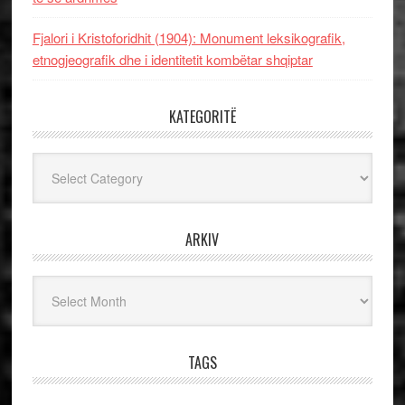
Fjalori i Kristoforidhit (1904): Monument leksikografik,
etnogjeografik dhe i identitetit kombëtar shqiptar
KATEGORITË
Kategoritë
ARKIV
Arkiv
TAGS