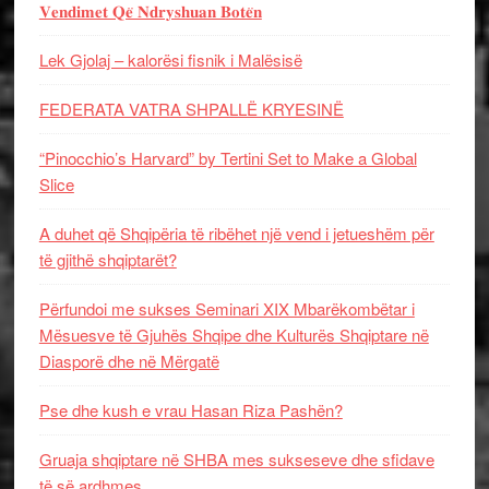
𝐕𝐞𝐧𝐝𝐢𝐦𝐞𝐭 𝐐𝐞̈ 𝐍𝐝𝐫𝐲𝐬𝐡𝐮𝐚𝐧 𝐁𝐨𝐭𝐞̈𝐧
Lek Gjolaj – kalorësi fisnik i Malësisë
FEDERATA VATRA SHPALLË KRYESINË
“Pinocchio’s Harvard” by Tertini Set to Make a Global
Slice
A duhet që Shqipëria të ribëhet një vend i jetueshëm për
të gjithë shqiptarët?
Përfundoi me sukses Seminari XIX Mbarëkombëtar i
Mësuesve të Gjuhës Shqipe dhe Kulturës Shqiptare në
Diasporë dhe në Mërgatë
Pse dhe kush e vrau Hasan Riza Pashën?
Gruaja shqiptare në SHBA mes sukseseve dhe sfidave
të së ardhmes