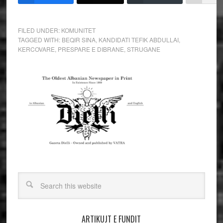
FILED UNDER:
KOMUNITET
TAGGED WITH:
BEQIR SINA
,
KANDIDATI TEFIK ABDULLAI
,
KERCOVARE
,
PRESPARE E DIBRANE
,
STRUGANE
ARTIKUJT E FUNDIT