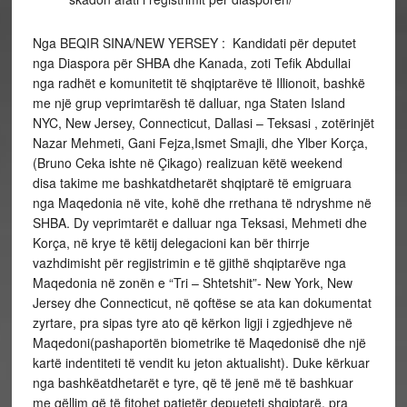
Nga BEQIR SINA/NEW YERSEY : Kandidati për deputet
nga Diaspora për SHBA dhe Kanada, zoti Tefik Abdullai
nga radhët e komunitetit të shqiptarëve të Illionoit, bashkë
me një grup veprimtarësh të dalluar, nga Staten Island
NYC, New Jersey, Connecticut, Dallasi – Teksasi , zotërinjët
Nazar Mehmeti, Gani Fejza,Ismet Smajli, dhe Ylber Korça,
(Bruno Ceka ishte në Çikago) realizuan këtë weekend
disa takime me bashkatdhetarët shqiptarë të emigruara
nga Maqedonia në vite, kohë dhe rrethana të ndryshme në
SHBA. Dy veprimtarët e dalluar nga Teksasi, Mehmeti dhe
Korça, në krye të këtij delegacioni kan bër thirrje
vazhdimisht për regjistrimin e të gjithë shqiptarëve nga
Maqedonia në zonën e “Tri – Shtetshit”- New York, New
Jersey dhe Connecticut, në qoftëse se ata kan dokumentat
zyrtare, pra sipas tyre ato që kërkon ligji i zgjedhjeve në
Maqedoni(pashaportën biometrike të Maqedonisë dhe një
kartë indentiteti të vendit ku jeton aktualisht). Duke kërkuar
nga bashkëatdhetarët e tyre, që të jenë më të bashkuar
me qëllim që të fitohet patjetër depueteti shqiptarë, pra