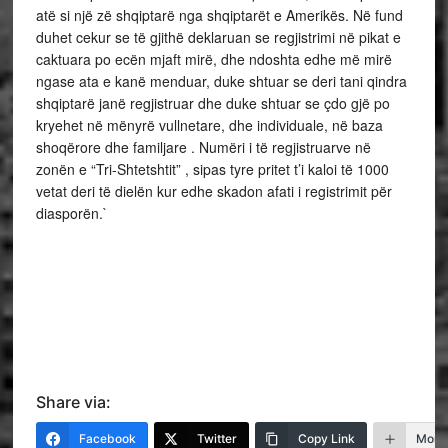
atë si një zë shqiptarë nga shqiptarët e Amerikës. Në fund
duhet cekur se të gjithë deklaruan se regjistrimi në pikat e
caktuara po ecën mjaft mirë, dhe ndoshta edhe më mirë
ngase ata e kanë menduar, duke shtuar se deri tani qindra
shqiptarë janë regjistruar dhe duke shtuar se çdo gjë po
kryehet në mënyrë vullnetare, dhe individuale, në baza
shoqërore dhe familjare . Numëri i të regjistruarve në
zonën e “Tri-Shtetshtit” , sipas tyre pritet t’i kaloi të 1000
vetat deri të dielën kur edhe skadon afati i registrimit për
diasporën.`
Share via:
Facebook
Twitter
Copy Link
More