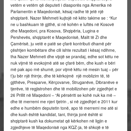
vetëm e vetëm që deputeti i diasporës nga Amerika në
Parlamentin e Maqedonisë, kësaj radhe të jetë një
shqiptarë. Nazer Mehmeti kujtojë në këto takime se : “Kur
ne u bashkuam të gjithë, si në kohën e luftës në Kosovë
dhe Maqedoni, pra Kosova, Shqipëria, Lugina e
Pershevës, shqiptarët e Maqedonisë, Malit të Zi dhe
Çamërisë, ju vetë e patë se çfarë kontributi dhamë për
çështjen kombëtare dhe cili ishte rezultati i kësaj ndihme,
tha Nazer Mehmeti dhe vijojë se prandaj, edhe sot këtu ne
nuk vijmë të evokojmë atë se çfarë bëm, dhe kush e bëri
më pak apo më shumë, por vijmë këtu në mesin tuaj – për
t’ju bër një thirrje, dhe të kërkojmë një moblizim të, të
gjithëve, Presparve, Kërçovarve, Struganëve, Dibranëve e
tjerëve, të regjistrohen dhe të mobilizohen për zgjedhjet e
26 Prillit në Maqedoni – “Ai përsëriti se kohë nuk ka më –
dhe të merremi me njeri tjetrin , si në zgjedhjet e 2011 kur
edhe e humbëm deputetin tonë, apo të merremi me atë si
dhe kush është kandidat, tani, thirrja jonë është si
shqiptarë kush ka dokumetat që kërkohen në ligjin e
zgjedhjeve të Maqedonisë nga KQZ-ja, të shkojë e të