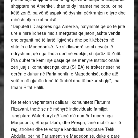
shqiptare në Amerikë”, than të dy Imamët më popullor në
këtë zonë, pa vënë aspak në dyshim përkrahjen e tyre dhe
mbështetjen e xhamisë.
“Deputeti i Diasporës nga Amerika, natyrishtë që do të jetë
urë e mirë lidhëse midis mërgatës që jeton jashtë vendit
dhe organit më të lartë ligjvënës dhe politikëbërës në
shtetin e Maqedonisë. Ne si diasporë kemi nevoja të
ndryshme, që nga lindja deri në vdekje, si njerëz të Zotit.
Pra duhet të kemi një qasje që në mënyrë institucionale
zëri juaj si komunitet nga këtu (SHBA) të troket nesër në
derën e duhur në Parlamentin e Maqedonisë, edhe atë
vetëm në gjuhën tonë të ëmbël dhe të bukur shqip”, tha
Imam Rifat Halili.
Në telefon veprimtari i dalluar i komunitetit Fluturim
Rizavani, thotë se në mënyrë indidviduale familjet
shqiptare Waterburyt që janë një numër i madh nga
Maqedonia, Struga Dibra, dhe Prespa, janë moblizuar të
regjistrohen dhe të votojnë kandidatin shqiptarë Tefik
Abdullai për në Parlamentin e Maqedonisë, duke e parë