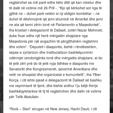
regjistrohet sa më parë edhe këto ditë që kan mbetur dhe
të dalë në votime më 26 Prill -. “Kjo që kërkohet sot nga të
gjithë ne – duhet parë vetëm si nji obligim kombëtar – ne
duhet të dëshmojmë që jemi shumicë në Amerikë dhe jemi
ne ata që kemi zërin tonë në Parlamentin e Maqedonisë”,
tha kryetari i delegacionit të Dallasit, zotëri Nazar Mehmeti,
duke ftuar edhe një herë mërgatën shqiptare nga
Maqedonia për një angazhim të përgjithshëm regjistrimi
dhe votimi”. “Deputeti i diasporës, është i rëndësishëm,
sepse e zyrtarizon dhe institucializon bashkëpunimin
ndërmjet vendorigjinës tonë dhe mërgatës shqiptare, ai do
të jetë zëri ynë do të jetë nyja lidhëse e diasporës me
Senatorët dhe Kongresmenët, qeverinë Amerikane dhe
vetë ne shoqatat dhe organizatat e komunitetit”, tha Ylber
Korça, i cili ishte pjesë e delegacionit të Dallasit së bashku
me veprimtarë të tjerë, dhe kishte ardhur t’ju bëjë thirrje
bashkëqytetarëve të tij të regjistrohen dhe dalin në votime
për Tefik Abdullain .
“Rock – Stari” strugan në New Jersey, Haxhi Dauti, i cili