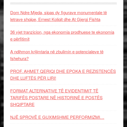
Dom Ndre Mjeda, sipas dy figurave monumentale të
letrave shqipe, Ernest Koliqit dhe At Gjergj Fishta
36 vjet tranzicion, nga ekonomia prodhuese te ekonomia
e përfitimit
A ndihmon krijimtaria në zbulimin e potencialeve të
fshehura?
PROF. AHMET QERIQI DHE EPOKA E REZISTENCЁS
DHE LUFTЁS PЁR LIRI!
FORMAT ALTERNATIVE TË EVIDENTIMIT TË
TARIFËS POSTARE NË HISTORINË E POSTËS
SHQIPTARE
NJË SPROVË E GUXIMSHME PERFORMIZMI…