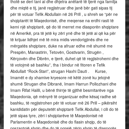
thotë se deri tani ai dhe dhjetra anëtarë të tjerë nga familja
dhe miqtë e tij, janë regjistruar dhe janë bër gati sipas tij
për të votuar Tefik Abdullain në 26 Prill , u shreh se “për ne
shqiptarët të Maqedonisë, dhe meqense na erdhi rasti të
kemi një shqiptarë, që do të merret me diasporën shqiptare
në Amerikë, pra të jetë ky zëri ynë dhe të jetë ai që ka për
të krijuar lidhjet më të mira midis vendorigjinës dhe ne
mërgatës shqiptare, duke na afruar edhe më shumë me
Prespën, Manastirin, Tetovën, Gostivarin, Strugën ,
Kërçovën dhe Dibrën, e tjerë, duhet që të regjistrohemi dhe
të votojmë së bashku”, tha i bindur në fitoren e Tefik
Abdullait “Rock-Stari”, strugan Haxhi Dauti . Kurse,
Imamët e dy xhamive kryesore në këtë zonë ku jetojnë
shumë Strugan dhe Dibranë, Imam Harrun Pollozhani dhe
Imam Rifat Halili, u bënë thirrje të gjithë besmitarëve nga
Maqedonia, që mënyrë të organizuar edhe kësaj radhe së
bashku, të regjistrohen për të votuar më 26 Prill – pikërsiht
kanididatin për deputetët shqiptarë Tefik Abdullai, i cili do të
jetë sipas tyre, zëri i shqiptarëve të Maqedonisë në
Parlamentin e Maqedonisë dhe do flasin shqip, do të
prezantojë shqip dhe do të ngrejë zërin shqip të diasporës