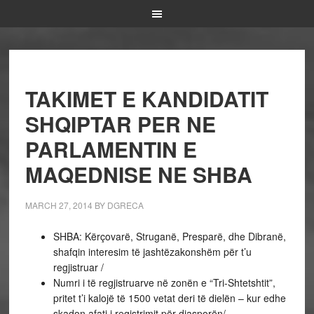
TAKIMET E KANDIDATIT
SHQIPTAR PER NE
PARLAMENTIN E
MAQEDNISE NE SHBA
MARCH 27, 2014
BY
DGRECA
SHBA: Kërçovarë, Struganë, Presparë, dhe Dibranë,
shafqin interesim të jashtëzakonshëm për t’u
regjistruar /
Numri i të regjistruarve në zonën e “Tri-Shtetshtit”,
pritet t’i kalojë të 1500 vetat deri të dielën – kur edhe
skadon afati i registrimit për diasporën/