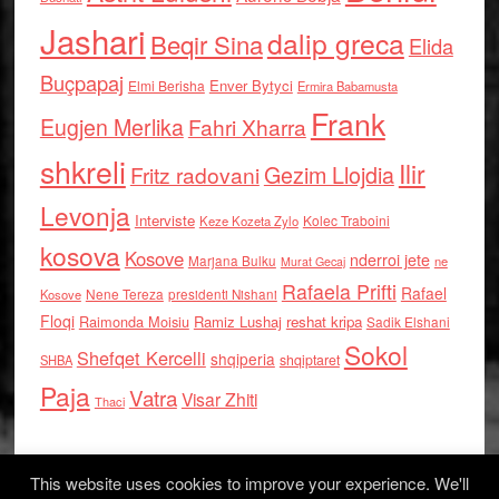
Jashari
dalip greca
Beqir Sina
Elida
Buçpapaj
Enver Bytyci
Elmi Berisha
Ermira Babamusta
Frank
Eugjen Merlika
Fahri Xharra
shkreli
Ilir
Gezim Llojdia
Fritz radovani
Levonja
Interviste
Kolec Traboini
Keze Kozeta Zylo
kosova
Kosove
nderroi jete
Marjana Bulku
ne
Murat Gecaj
Rafaela Prifti
Rafael
Nene Tereza
Kosove
presidenti Nishani
Floqi
Raimonda Moisiu
Ramiz Lushaj
reshat kripa
Sadik Elshani
Sokol
Shefqet Kercelli
shqiperia
shqiptaret
SHBA
Paja
Vatra
Visar Zhiti
Thaci
This website uses cookies to improve your experience. We'll