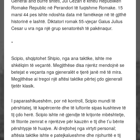
General and burrë shteti, Jul Cezari e ktheu Republikën
Romake Republic në Perandori të fuqishme Romake. 15
marsi 44 pes ishte ndoshta data më famëkeqe në të gjithë
historinë e lashtë. Diktatori romak 55-vjeçar Gaius Julius
Cesar u vra nga një grup senatorësh të pakënaqur.
*
Scipio, shqiptohet Shipio, nga ana taktike, ishte me
shkëlqim të veçantë. Megjithëse disa njerëz mendojnë se
betejat e veçanta nga gjeneralët e tjerë janë më të mira.
Megjithëse ai tregoi një aftësi taktike përtej çdo gjenerali
tjetër klasik.
I paparashikueshëm, por në kontroll, Scipio mundi të
përshtatej, të kapërcente dhe të luftonte sipas kushteve të
tij çdo herë. Scipio ishte në gjendje të krijonte mbështetje,
të fitonte zemrat e njerëzve për kauzën e tij dhe t’u bënte
përshtypje të huajve. Ai drejtohej nga virtyti personal;
aftësia taktike ishte e patejkalueshme dhe njohuritë e tij