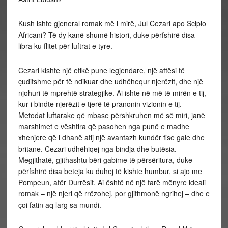
Kush ishte gjeneral romak më i mirë, Jul Cezari apo Scipio
Africani? Të dy kanë shumë histori, duke përfshirë disa
libra ku flitet për luftrat e tyre.
Cezari kishte një etikë pune legjendare, një aftësi të
çuditshme për të ndikuar dhe udhëhequr njerëzit, dhe një
njohuri të mprehtë strategjike. Ai ishte në më të mirën e tij,
kur i bindte njerëzit e tjerë të pranonin vizionin e tij.
Metodat luftarake që mbase përshkruhen më së miri, janë
marshimet e vështira që pasohen nga punë e madhe
xhenjere që i dhanë atij një avantazh kundër fise gale dhe
britane. Cezari udhëhiqej nga bindja dhe butësia.
Megjithatë, gjithashtu bëri gabime të përsëritura, duke
përfshirë disa beteja ku duhej të kishte humbur, si ajo me
Pompeun, afër Durrësit. Ai është në një farë mënyre ideali
romak – një njeri që rrëzohej, por gjithmonë ngrihej – dhe e
çoi fatin aq larg sa mundi.