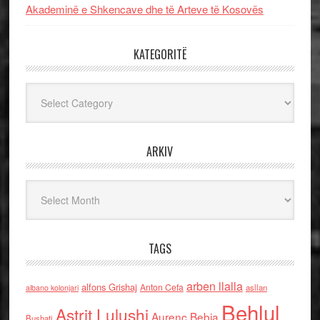
Akademinë e Shkencave dhe të Arteve të Kosovës
KATEGORITË
Kategoritë
ARKIV
Arkiv
TAGS
arben llalla
alfons Grishaj
Anton Cefa
asllan
albano kolonjari
Behlul
Astrit Lulushi
Aurenc Bebja
Bushati