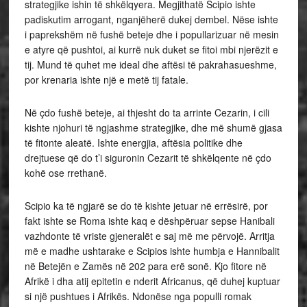
strategjike ishin të shkëlqyera. Megjithatë Scipio ishte
padiskutim arrogant, nganjëherë dukej dembel. Nëse ishte
i paprekshëm në fushë beteje dhe i popullarizuar në mesin
e atyre që pushtoi, ai kurrë nuk duket se fitoi mbi njerëzit e
tij. Mund të quhet me ideal dhe aftësi të pakrahasueshme,
por krenaria ishte një e metë tij fatale.
Në çdo fushë beteje, ai thjesht do ta arrinte Cezarin, i cili
kishte njohuri të ngjashme strategjike, dhe më shumë gjasa
të fitonte aleatë. Ishte energjia, aftësia politike dhe
drejtuese që do t’i siguronin Cezarit të shkëlqente në çdo
kohë ose rrethanë.
Scipio ka të ngjarë se do të kishte jetuar në errësirë, por
fakt ishte se Roma ishte kaq e dëshpëruar sepse Hanibali
vazhdonte të vriste gjeneralët e saj më me përvojë. Arritja
më e madhe ushtarake e Scipios ishte humbja e Hannibalit
në Betejën e Zamës në 202 para erë sonë. Kjo fitore në
Afrikë i dha atij epitetin e nderit Africanus, që duhej kuptuar
si një pushtues i Afrikës. Ndonëse nga populli romak