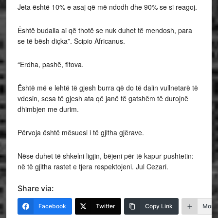
Jeta është 10% e asaj që më ndodh dhe 90% se si reagoj.
Është budalla ai që thotë se nuk duhet të mendosh, para
se të bësh diçka”. Scipio Africanus.
“Erdha, pashë, fitova.
Është më e lehtë të gjesh burra që do të dalin vullnetarë të
vdesin, sesa të gjesh ata që janë të gatshëm të durojnë
dhimbjen me durim.
Përvoja është mësuesi i të gjitha gjërave.
Nëse duhet të shkelni ligjin, bëjeni për të kapur pushtetin:
në të gjitha rastet e tjera respektojeni. Jul Cezari.
Share via:
Facebook
Twitter
Copy Link
More