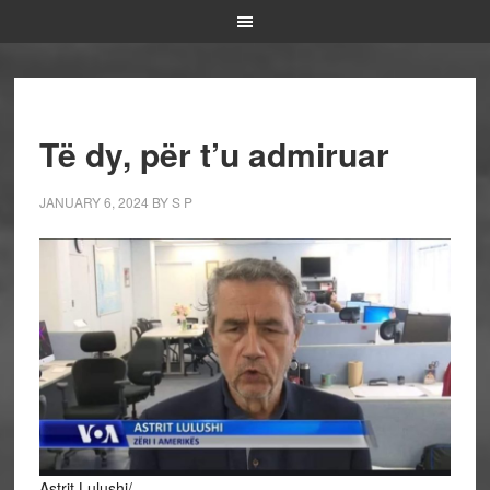
Të dy, për t’u admiruar
JANUARY 6, 2024
BY
S P
Astrit Lulushi/