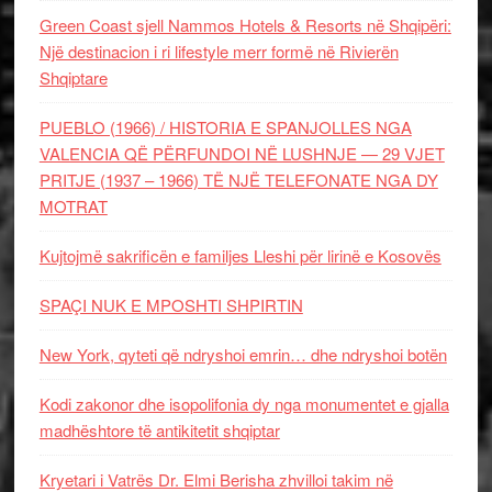
Green Coast sjell Nammos Hotels & Resorts në Shqipëri:
Një destinacion i ri lifestyle merr formë në Rivierën
Shqiptare
PUEBLO (1966) / HISTORIA E SPANJOLLES NGA
VALENCIA QË PËRFUNDOI NË LUSHNJE — 29 VJET
PRITJE (1937 – 1966) TË NJË TELEFONATE NGA DY
MOTRAT
Kujtojmë sakrificën e familjes Lleshi për lirinë e Kosovës
SPAÇI NUK E MPOSHTI SHPIRTIN
New York, qyteti që ndryshoi emrin… dhe ndryshoi botën
Kodi zakonor dhe isopolifonia dy nga monumentet e gjalla
madhështore të antikitetit shqiptar
Kryetari i Vatrës Dr. Elmi Berisha zhvilloi takim në