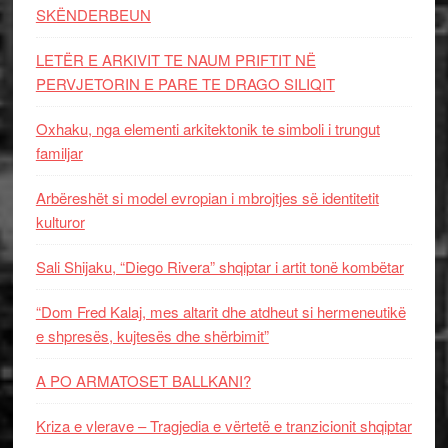
SKËNDERBEUN
LETËR E ARKIVIT TE NAUM PRIFTIT NË
PERVJETORIN E PARE TE DRAGO SILIQIT
Oxhaku, nga elementi arkitektonik te simboli i trungut
familjar
Arbëreshët si model evropian i mbrojtjes së identitetit
kulturor
Sali Shijaku, “Diego Rivera” shqiptar i artit tonë kombëtar
“Dom Fred Kalaj, mes altarit dhe atdheut si hermeneutikë
e shpresës, kujtesës dhe shërbimit”
A PO ARMATOSET BALLKANI?
Kriza e vlerave – Tragjedia e vërtetë e tranzicionit shqiptar