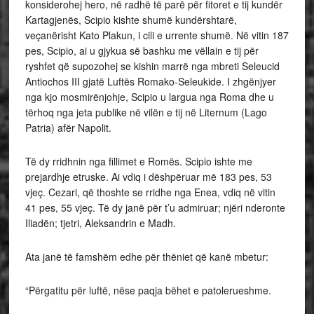
konsiderohej hero, në radhë të parë për fitoret e tij kundër
Kartagjenës, Scipio kishte shumë kundërshtarë,
veçanërisht Kato Plakun, i cili e urrente shumë. Në vitin 187
pes, Scipio, ai u gjykua së bashku me vëllain e tij për
ryshfet që supozohej se kishin marrë nga mbreti Seleucid
Antiochos III gjatë Luftës Romako-Seleukide. I zhgënjyer
nga kjo mosmirënjohje, Scipio u largua nga Roma dhe u
tërhoq nga jeta publike në vilën e tij në Liternum (Lago
Patria) afër Napolit.
Të dy rridhnin nga fillimet e Romës. Scipio ishte me
prejardhje etruske. Ai vdiq i dëshpëruar më 183 pes, 53
vjeç. Cezari, që thoshte se rridhe nga Enea, vdiq në vitin
41 pes, 55 vjeç. Të dy janë për t’u admiruar; njëri nderonte
Iliadën; tjetri, Aleksandrin e Madh.
Ata janë të famshëm edhe për thëniet që kanë mbetur:
“Përgatitu për luftë, nëse paqja bëhet e patolerueshme.