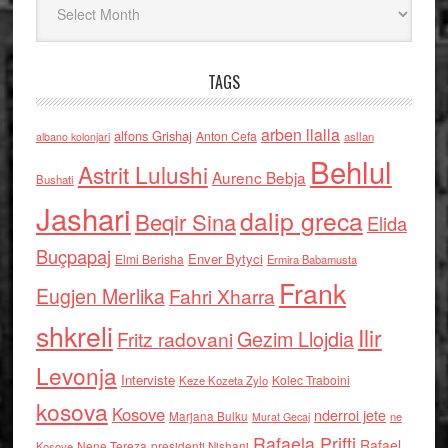
TAGS
arben llalla
alfons Grishaj
Anton Cefa
asllan
albano kolonjari
Behlul
Astrit Lulushi
Aurenc Bebja
Bushati
Jashari
dalip greca
Beqir Sina
Elida
Buçpapaj
Enver Bytyci
Elmi Berisha
Ermira Babamusta
Frank
Eugjen Merlika
Fahri Xharra
shkreli
Ilir
Gezim Llojdia
Fritz radovani
Levonja
Interviste
Kolec Traboini
Keze Kozeta Zylo
kosova
Kosove
nderroi jete
Marjana Bulku
ne
Murat Gecaj
Rafaela Prifti
Rafael
Nene Tereza
Kosove
presidenti Nishani