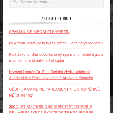
ARTIKUJT E FUNDIT
SPAÇI NUK E MPOSHTI SHPIRTIN
New York, qyteti që ndryshoi emrin… dhe ndryshoi botën
Kodi zakonor dhe isopolifonia dy nga monumentet e gjalla
madhështore të antikitetit shqiptar
Kryetari i Vatrës Dr. Elmi Berisha zhvilloi takim në
Akademinë e Shkencave dhe të Arteve të Kosovës
ÇËSHTJA ÇAME NË PARLAMENTIN E SHQIPËRISË
NË VITIN 1921
300 VJET KUJTESË DHE IDENTITET-TRYEZË E
RRUMBULLAKËT NË OSTROS TË KRAJËS PËR