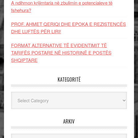
A ndihmon krijimtaria në zbulimin e potencialeve të
fshehura?
PROF. AHMET QERIQI DHE EPOKA E REZISTENCЁS
DHE LUFTЁS PЁR LIRI!
FORMAT ALTERNATIVE TË EVIDENTIMIT TË
TARIFËS POSTARE NË HISTORINË E POSTËS
SHQIPTARE
KATEGORITË
Kategoritë
ARKIV
Arkiv