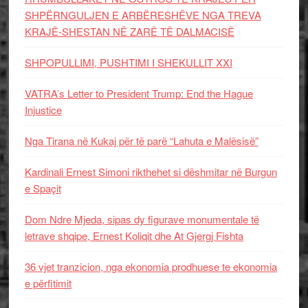
SHPËRNGULJEN E ARBËRESHËVE NGA TREVA
KRAJË-SHESTAN NË ZARË TË DALMACISË
SHPOPULLIMI, PUSHTIMI I SHEKULLIT XXI
VATRA’s Letter to President Trump: End the Hague
Injustice
Nga Tirana në Kukaj për të parë “Lahuta e Malësisë”
Kardinali Ernest Simoni rikthehet si dëshmitar në Burgun
e Spaçit
Dom Ndre Mjeda, sipas dy figurave monumentale të
letrave shqipe, Ernest Koliqit dhe At Gjergj Fishta
36 vjet tranzicion, nga ekonomia prodhuese te ekonomia
e përfitimit