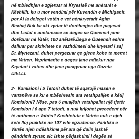
në mbledhjen e zgjeruar të Kryesisë me anëtarët e
Këshillit, ku u mor vendimi për Kuvendin e Michiganit,
por Ai ia delegoi votën e vet nënkryetarit Agim
Rexhaj.Nuk ka akt zyrtar të dorëheqjes dhe pagesat
dhe Listat e anëtarësisë së degës së Queensit janë
dorëzuar në Vatër, 100 anëtarë.Dega e Queensit eshte
dalluar per aktivitete ne vazhdimesi dhe kryetari i saj
Dr. Myrtezani, duhet pergezuar qe gjene kohe te merret
me Vatren. Veprimtarite e deges jane ndjekur nga
Kryetari i vatres dhe jane pasqyruar nga Gazeta
DIELLI.
2- Komisioni i 5 Tetorit duhet të sqarojë masën e
vatranëve se ku e mbështesin ata vetshpalljen e këtij
Komisioni? Nëse, pas 6 muajësh vetshpallet një tjetër
Komision i 6 apo 7 tetorit, a nuk krijohet precedent për
të ardhmen e Vatrës? Kushtetuta e Vatrës nuk e njeh
këtë lloj praktike në 107 vite egzistencë. Parktika e
Vatrës njeh ndëshkime për ata që dalin jashtë
qëndrimit zyrtar, sic ishte përjashtimi i degës së