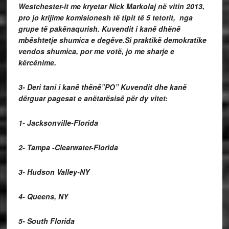
Westchester-it me kryetar Nick Markolaj në vitin 2013,
pro jo krijime komisionesh të tipit të 5 tetorit, nga
grupe të pakënaqurish. Kuvendit i kanë dhënë
mbështetje shumica e degëve.Si praktikë demokratike
vendos shumica, por me votë, jo me sharje e
kërcënime.
3- Deri tani i kanë thënë”PO” Kuvendit dhe kanë
dërguar pagesat e anëtarësisë për dy vitet:
1- Jacksonville-Florida
2- Tampa -Clearwater-Florida
3- Hudson Valley-NY
4- Queens, NY
5- South Florida