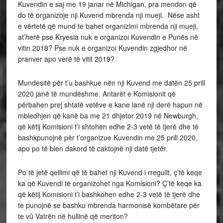
Kuvendin e saj me 19 janar në Michigan, pra mendon që
do të organizoje nji Kuvend mbrenda nji mueji. Nëse asht
e vërtetë që mund te bahet organizimi mbrenda nji mueji,
at’herë pse Kryesia nuk e organizoi Kuvendin e Punës në
vitin 2018? Pse nuk e organizoi Kuvendin zgjedhor në
pranver apo verë të vitit 2019?
Mundesitë për t’u bashkue nën nji Kuvend me datën 25 prill
2020 janë të mundëshme. Antarët e Komisionit që
përbahen prej shtatë vetëve e kane lanë nji derë hapun në
mbledhjen që kanë ba me 21 dhjetor 2019 në Newburgh,
që këtij Komisioni t’i shtohen edhe 2-3 vetë të tjerë dhe të
bashkpunojnë për t’organizue Kuvendin me 25 prill 2020,
apo po të bien dakord të caktojnë nji datë tjetër.
Po të jetë qellimi që të bahet nji Kuvend i rregullt, ç’të keqe
ka që Kuvendi të organizohet nga Komisioni? Ç’të keqe ka
që këtij Komisioni t’i bashkohen edhe 2-3 vetë të tjerë dhe
te punojnë se bashku mbrenda harmonisë kombëtare për
te vû Vatrën në hullinë që meriton?