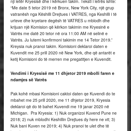
nji letër Kryesisë dhe i kërkuen takim. Teksti i letrës ishte:
“Me date 5 tetor 2019 në Bronx, New York City, një grup
vatranësh nga Këshilli Drejtues i VATRES, nga Keshilli i të
urteve dhe kryetare degësh të VATRES u mblodh dhe
krijuan një Komision që kërkon takimin me Kryesinë e
Vatrës me datë 20 tetor në ora 11:00 AM në selinë e
Vatrës. Ju lutemi konfirmoni takimin me 14 Tetor 2019.”
Kreysia nuk pranoi takim. Komisioni deklaroi daten e
Kuvendit me 25 prill 2020 në New York, dhe që antarët e
ketij Komisioni do të merren me pregatitjen e Kuvendit.
Vendimi i Kryesisë me 11 dhjetor 2019 mbolli faren e
ndamjes së Vatrës
Pak kohë mbasi Komisioni caktoi daten qe Kuvendi do te
mbahet me 25 prill 2020, me 11 dhjetor 2019, Kryesia
deklaroi që do të bahet Kuvendi me 19 janar 2020 në
Michigan. Pra Kryesia: 1) Nuk organizoi Kuvend Pune ne
2018; 2) nuk mblodhi Keshillin Drejtues dy here ne vit; 3)
Nuk bani Kuven ne 2019; 4) Nuk pranoi te ulet dhe të