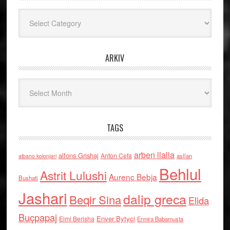
Kategoritë
ARKIV
Arkiv
TAGS
arben llalla
alfons Grishaj
Anton Cefa
asllan
albano kolonjari
Behlul
Astrit Lulushi
Aurenc Bebja
Bushati
Jashari
dalip greca
Beqir Sina
Elida
Buçpapaj
Enver Bytyci
Elmi Berisha
Ermira Babamusta