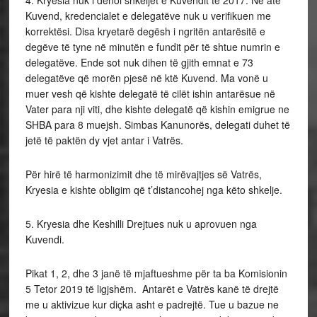
4. Kryesia nuk i denoi shkeljet e Kuvendit të 2017. Në atë
Kuvend, kredencialet e delegatëve nuk u verifikuen me
korrektësi. Disa kryetarë degësh i ngritën antarësitë e
degëve të tyne në minutën e fundit për të shtue numrin e
delegatëve. Ende sot nuk dihen të gjith emnat e 73
delegatëve që morën pjesë në ktë Kuvend. Ma vonë u
muer vesh që kishte delegatë të cilët ishin antarësue në
Vater para nji viti, dhe kishte delegatë që kishin emigrue ne
SHBA para 8 muejsh. Simbas Kanunorës, delegati duhet të
jetë të paktën dy vjet antar i Vatrës.
Për hirë të harmonizimit dhe të mirëvajtjes së Vatrës,
Kryesia e kishte obligim që t’distancohej nga këto shkelje.
5. Kryesia dhe Keshilli Drejtues nuk u aprovuen nga
Kuvendi.
Pikat 1, 2, dhe 3 janë të mjaftueshme për ta ba Komisionin
5 Tetor 2019 të ligjshëm. Antarët e Vatrës kanë të drejtë
me u aktivizue kur diçka asht e padrejtë. Tue u bazue ne