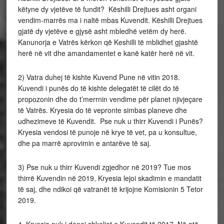
këtyne dy vjetëve të fundit? Këshilli Drejtues asht organi
vendim-marrës ma i naltë mbas Kuvendit. Këshilli Drejtues
gjatë dy vjetëve e gjysë asht mbledhë vetëm dy herë.
Kanunorja e Vatrës kërkon që Keshilli të mblidhet gjashtë
herë në vit dhe amandamentet e kanë katër herë në vit.
2) Vatra duhej të kishte Kuvend Pune në vitin 2018.
Kuvendi i punës do të kishte delegatët të cilët do të
propozonin dhe do t’merrnin vendime për planet njivjeçare
të Vatrës. Kryesia do të vepronte simbas planeve dhe
udhezimeve të Kuvendit. Pse nuk u thirr Kuvendi i Punës?
Kryesia vendosi të punoje në krye të vet, pa u konsultue,
dhe pa marrë aprovimin e antarëve të saj.
3) Pse nuk u thirr Kuvendi zgjedhor në 2019? Tue mos
thirrë Kuvendin në 2019, Kryesia lejoi skadimin e mandatit
të saj, dhe ndikoi që vatranët të krijojne Komisionin 5 Tetor
2019.