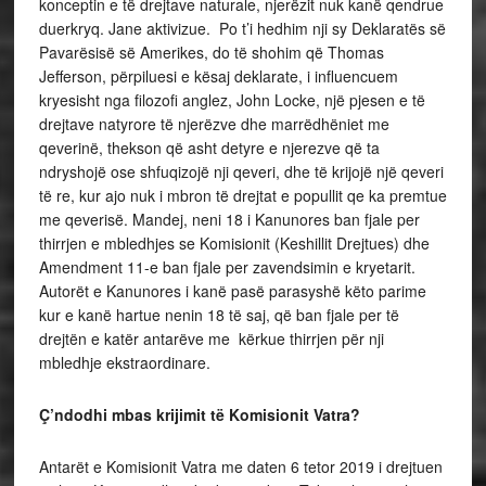
konceptin e të drejtave naturale, njerëzit nuk kanë qendrue
duerkryq. Jane aktivizue. Po t’i hedhim nji sy Deklaratës së
Pavarësisë së Amerikes, do të shohim që Thomas
Jefferson, përpiluesi e kësaj deklarate, i influencuem
kryesisht nga filozofi anglez, John Locke, një pjesen e të
drejtave natyrore të njerëzve dhe marrëdhëniet me
qeverinë, thekson që asht detyre e njerezve që ta
ndryshojë ose shfuqizojë nji qeveri, dhe të krijojë një qeveri
të re, kur ajo nuk i mbron të drejtat e popullit qe ka premtue
me qeverisë. Mandej, neni 18 i Kanunores ban fjale per
thirrjen e mbledhjes se Komisionit (Keshillit Drejtues) dhe
Amendment 11-e ban fjale per zavendsimin e kryetarit.
Autorët e Kanunores i kanë pasë parasyshë këto parime
kur e kanë hartue nenin 18 të saj, që ban fjale per të
drejtën e katër antarëve me kërkue thirrjen për nji
mbledhje ekstraordinare.
Ç’ndodhi mbas krijimit të Komisionit Vatra?
Antarët e Komisionit Vatra me daten 6 tetor 2019 i drejtuen