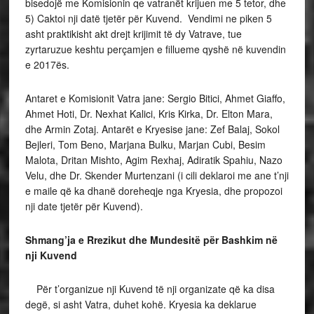
bisedojë me Komisionin qe vatranët krijuen me 5 tetor, dhe
5) Caktoi nji datë tjetër për Kuvend. Vendimi ne piken 5
asht praktikisht akt drejt krijimit të dy Vatrave, tue
zyrtaruzue keshtu perçamjen e fillueme qyshë në kuvendin
e 2017ës.
Antaret e Komisionit Vatra jane: Sergio Bitici, Ahmet Giaffo,
Ahmet Hoti, Dr. Nexhat Kalici, Kris Kirka, Dr. Elton Mara,
dhe Armin Zotaj. Antarët e Kryesise jane: Zef Balaj, Sokol
Bejleri, Tom Beno, Marjana Bulku, Marjan Cubi, Besim
Malota, Dritan Mishto, Agim Rexhaj, Adiratik Spahiu, Nazo
Velu, dhe Dr. Skender Murtenzani (i cili deklaroi me ane t’nji
e maile që ka dhanë doreheqje nga Kryesia, dhe propozoi
nji date tjetër për Kuvend).
Shmang’ja e Rrezikut dhe Mundesitë për Bashkim në
nji Kuvend
Për t’organizue nji Kuvend të nji organizate që ka disa
degë, si asht Vatra, duhet kohë. Kryesia ka deklarue