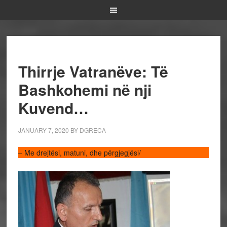
Thirrje Vatranëve: Të
Bashkohemi në nji
Kuvend…
JANUARY 7, 2020
BY
DGRECA
– Me drejtësi, matuni, dhe përgjegjësi/