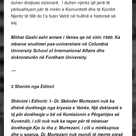
duhen drejtues vizionarë. I duhen njerëz që janë të
përkushtuem për të mirën e Komunitetit dhe të Kombit.
Njerëz të tillë do t’a fusin Vatrë në hullinë e historisë së
saj.
Mithat Gashi asht antare i Vatres qe në vitin 1990. Ka
mbarue studimet pas-universitare në Columbia
University School of International Affairs dhe
doktoraturën në Fordham University.
***
3 Shenim nga Editori
Shënimi i Editorit: 1- Dr. Skënder Murtezani nuk ka
dhënë dorëheqje nga kryesia e Vatrës. Një deklaratë e
tij për dorëheqje u bë në Komisionin e Përgatitjes së
Kuvendit, i cili nuk nuk ka tager për të miratuar
dorëheqje.Kjo iu tha z. Murtezani, i cili u mirëkuptua
dhe u sqarua. Dr. Murtezani nuk mundi të merrte pjesë