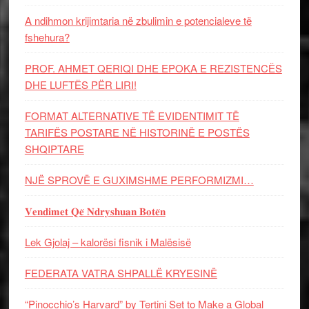
A ndihmon krijimtaria në zbulimin e potencialeve të
fshehura?
PROF. AHMET QERIQI DHE EPOKA E REZISTENCЁS
DHE LUFTЁS PЁR LIRI!
FORMAT ALTERNATIVE TË EVIDENTIMIT TË
TARIFËS POSTARE NË HISTORINË E POSTËS
SHQIPTARE
NJË SPROVË E GUXIMSHME PERFORMIZMI…
𝐕𝐞𝐧𝐝𝐢𝐦𝐞𝐭 𝐐𝐞̈ 𝐍𝐝𝐫𝐲𝐬𝐡𝐮𝐚𝐧 𝐁𝐨𝐭𝐞̈𝐧
Lek Gjolaj – kalorësi fisnik i Malësisë
FEDERATA VATRA SHPALLË KRYESINË
“Pinocchio’s Harvard” by Tertini Set to Make a Global