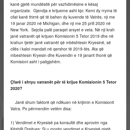
kanë gjetë mundësitë për vazhdimësine e kësaj
organizate. Gjendja e krijueme asht kjo: Kemi dy rryma të
cilat kanë thirrë që të bahen dy kuvende të Vatrës, nji me
19 janar 2020 në Michigan, dhe nji me 25 prill 2020 në
New York. Sejcila palë paraqet arsyet e veta. Në nji krah
janë vatranët që krijuen Komisionin 5 Tetor 2019 dhe në
krahun tjetër janë vatranët që mbështesin Kryesinë, së
cilës i kaloi mandati në qershor të 2019-tës. Ata që
mbeshtesin Kryesin dhe Kuvendin e 19 janarit thonë që
Komisioni asht i paligjshëm.
Çfarë i shtyu vatranët për të krijue Komisionin 5 Tetor
2020?
Janë shum faktorë që ndikuen në krijimin e Komisionit
Vatra. Po përmendim vetëm disa:
1) Vendimet e Kryesisë pa konsultë dhe aprovim nga
Këshilli Drejtues: Si u morën vendimet e Kryesisë gjatë