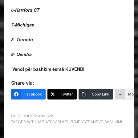
6-Hartford CT
7-Michigan
8- Toronto
9- Qendra
Vendi për bashkim është KUVENDI.
Share via:
Facebook
Twitter
Copy Link
More
FILED UNDER:
ANALIZA
TAGGED WITH:
MITHAT GASHI-THIRRJE VATRANEVE-BASHKIMI