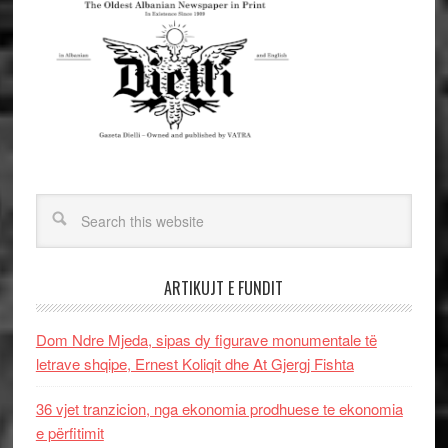
ARTIKUJT E FUNDIT
Dom Ndre Mjeda, sipas dy figurave monumentale të
letrave shqipe, Ernest Koliqit dhe At Gjergj Fishta
36 vjet tranzicion, nga ekonomia prodhuese te ekonomia
e përfitimit