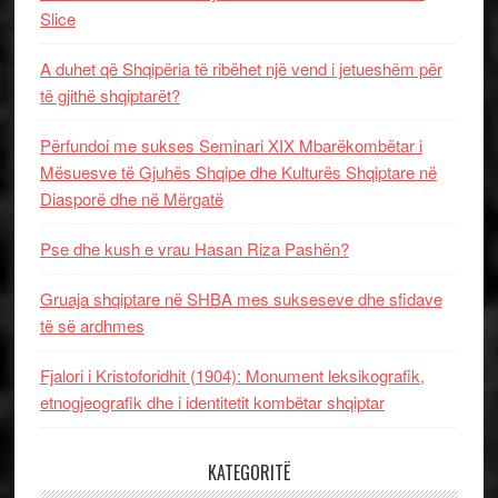
Slice
A duhet që Shqipëria të ribëhet një vend i jetueshëm për
të gjithë shqiptarët?
Përfundoi me sukses Seminari XIX Mbarëkombëtar i
Mësuesve të Gjuhës Shqipe dhe Kulturës Shqiptare në
Diasporë dhe në Mërgatë
Pse dhe kush e vrau Hasan Riza Pashën?
Gruaja shqiptare në SHBA mes sukseseve dhe sfidave
të së ardhmes
Fjalori i Kristoforidhit (1904): Monument leksikografik,
etnogjeografik dhe i identitetit kombëtar shqiptar
KATEGORITË