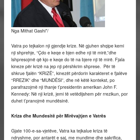
Nga Mithat Gashi*/
Vatra po tejkalon nji gjendje krize. Në gjuhen shqipe kemi
nji shprehje, “Çdo e keqe e bjen edhe nji të mirë,”dhe
lshpresojmë që kjo e keqe do të na bjere nji të mirë. Fjala
kineze për krizë na jep nji përshkrim shprese. Për të
shkrue fjalën “KRIZË”, kinezët përdorin karakteret e fjalëve
“RREZIK” dhe “MUNDËSI”, dhe në këtë kontekst, po
parafrazojmë nji thanje t’presidentin amerikan John F.
Kennedy: Në nji krizë, jemi të vetëdijshem për rrezikun, por
duhet t’pranojmë mundësinë.
Kriza dhe Mundesitë për Mirëvajtjen e Vatrës
Gjate 100-e-sa-vjetëve, Vatra ka tejkalue kriza të
ndryshme, por antarët e saj, me mundime dhe sakrifica,