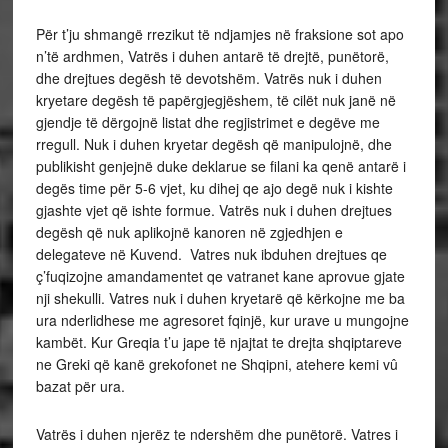
Për t’ju shmangë rrezikut të ndjamjes në fraksione sot apo
n’të ardhmen, Vatrës i duhen antarë të drejtë, punëtorë,
dhe drejtues degësh të devotshëm. Vatrës nuk i duhen
kryetare degësh të papërgjegjëshem, të cilët nuk janë në
gjendje të dërgojnë listat dhe regjistrimet e degëve me
rregull. Nuk i duhen kryetar degësh që manipulojnë, dhe
publikisht genjejnë duke deklarue se filani ka qenë antarë i
degës time për 5-6 vjet, ku dihej qe ajo degë nuk i kishte
gjashte vjet që ishte formue. Vatrës nuk i duhen drejtues
degësh që nuk aplikojnë kanoren në zgjedhjen e
delegateve në Kuvend. Vatres nuk ibduhen drejtues qe
ç’fuqizojne amandamentet qe vatranet kane aprovue gjate
nji shekulli. Vatres nuk i duhen kryetarë që kërkojne me ba
ura nderlidhese me agresoret fqinjë, kur urave u mungojne
kambët. Kur Greqia t’u jape të njajtat te drejta shqiptareve
ne Greki që kanë grekofonet ne Shqipni, atehere kemi vû
bazat për ura.
Vatrës i duhen njerëz te ndershëm dhe punëtorë. Vatres i