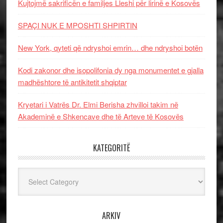
Kujtojmë sakrificën e familjes Lleshi për lirinë e Kosovës
SPAÇI NUK E MPOSHTI SHPIRTIN
New York, qyteti që ndryshoi emrin… dhe ndryshoi botën
Kodi zakonor dhe isopolifonia dy nga monumentet e gjalla
madhështore të antikitetit shqiptar
Kryetari i Vatrës Dr. Elmi Berisha zhvilloi takim në
Akademinë e Shkencave dhe të Arteve të Kosovës
KATEGORITË
Kategoritë
ARKIV