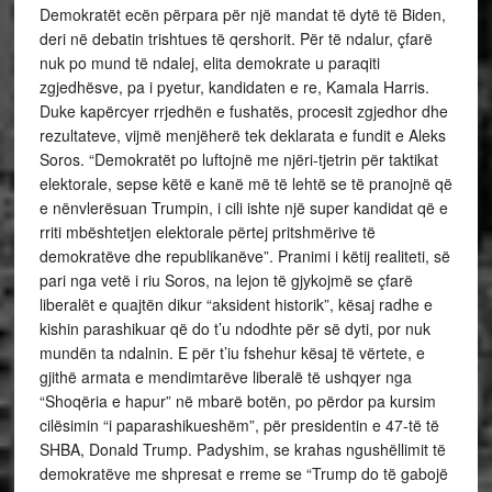
Demokratët ecën përpara për një mandat të dytë të Biden,
deri në debatin trishtues të qershorit. Për të ndalur, çfarë
nuk po mund të ndalej, elita demokrate u paraqiti
zgjedhësve, pa i pyetur, kandidaten e re, Kamala Harris.
Duke kapërcyer rrjedhën e fushatës, procesit zgjedhor dhe
rezultateve, vijmë menjëherë tek deklarata e fundit e Aleks
Soros. “Demokratët po luftojnë me njëri-tjetrin për taktikat
elektorale, sepse këtë e kanë më të lehtë se të pranojnë që
e nënvlerësuan Trumpin, i cili ishte një super kandidat që e
rriti mbështetjen elektorale përtej pritshmërive të
demokratëve dhe republikanëve”. Pranimi i këtij realiteti, së
pari nga vetë i riu Soros, na lejon të gjykojmë se çfarë
liberalët e quajtën dikur “aksident historik”, kësaj radhe e
kishin parashikuar që do t’u ndodhte për së dyti, por nuk
mundën ta ndalnin. E për t’iu fshehur kësaj të vërtete, e
gjithë armata e mendimtarëve liberalë të ushqyer nga
“Shoqëria e hapur” në mbarë botën, po përdor pa kursim
cilësimin “i paparashikueshëm”, për presidentin e 47-të të
SHBA, Donald Trump. Padyshim, se krahas ngushëllimit të
demokratëve me shpresat e rreme se “Trump do të gabojë