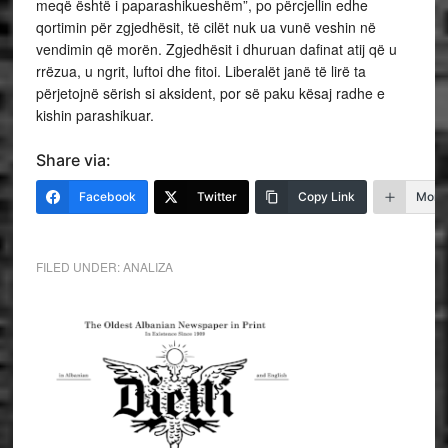
meqë është i paparashikueshëm”, po përcjellin edhe
qortimin për zgjedhësit, të cilët nuk ua vunë veshin në
vendimin që morën. Zgjedhësit i dhuruan dafinat atij që u
rrëzua, u ngrit, luftoi dhe fitoi. Liberalët janë të lirë ta
përjetojnë sërish si aksident, por së paku kësaj radhe e
kishin parashikuar.
Share via:
Facebook
Twitter
Copy Link
More
FILED UNDER:
ANALIZA