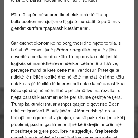
Për më tepër, nëse premtimet elektorale të Trump,
ballafaqohen me sjelljen e tij gjatë mandatit të parë, nuk
gjendet kurrfarë “paparashikueshmërie”.
Sanksionet ekonomike në përgjithësi dhe mjete të tilla, si
tarifat në veçanti janë përdorur rregullisht nga të gjitha
qeveritë amerikane dhe këtu Trump nuk ka dalë jashtë
logjikës së marrëdhënieve ndërkombëtare të SHBA-ve,
përveçse mund të ketë qenë më i vendosur. Pritet që të
ndjekë të njëjtën logjikë dhe në këtë mandat të ri dhe këtu
nuk ka asgjë të cilën të interesuarit nuk e kanë parashikuar.
Nëse qëndrojmë në hullinë e pritshmërive, na rezulton e
njëjta parashikueshmëri edhe për shumë çështje të tjera.
Trump ka kundërshtuar ashpër qasjen e qeverisë Biden
ndaj emigracionit të paligjshëm. Afërmendsh që do ta
trajtojë me rigorozitet zgjidhjen, ose së paku zbutjen e këtij
problemi, pasi angazhimet e tij në këtë drejtim morën një
mbështetje të gjerë popullore në zgjedhje. Krejt brenda
parashikueshmërisë për politikat konservatore shkojnë