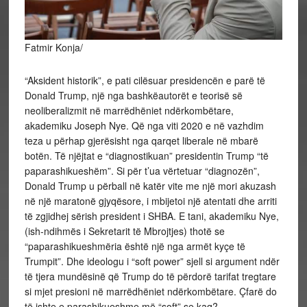
Fatmir Konja/
“Aksident historik”, e pati cilësuar presidencën e parë të
Donald Trump, një nga bashkëautorët e teorisë së
neoliberalizmit në marrëdhëniet ndërkombëtare,
akademiku Joseph Nye. Që nga viti 2020 e në vazhdim
teza u përhap gjerësisht nga qarqet liberale në mbarë
botën. Të njëjtat e “diagnostikuan” presidentin Trump “të
paparashikueshëm”. Si për t’ua vërtetuar “diagnozën”,
Donald Trump u përball në katër vite me një
mori akuzash
në një maratonë gjyqësore, i mbijetoi një atentati dhe arriti
të zgjidhej sërish president i SHBA. E tani, akademiku Nye,
(ish-ndihmës i Sekretarit të Mbrojtjes) thotë se
“paparashikueshmëria është një nga armët kyçe të
Trumpit”. Dhe ideologu i “soft power” sjell si argument ndër
të tjera mundësinë që Trump do të përdorë tarifat tregtare
si mjet presioni në marrëdhëniet ndërkombëtare. Çfarë do
të ishte e parashikueshme më “soft” se kaq?