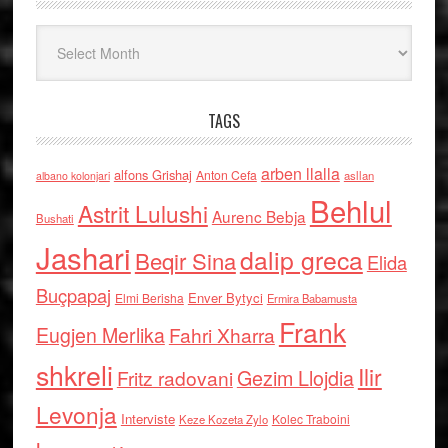
Arkiv
TAGS
arben llalla
alfons Grishaj
Anton Cefa
asllan
albano kolonjari
Behlul
Astrit Lulushi
Aurenc Bebja
Bushati
Jashari
dalip greca
Beqir Sina
Elida
Buçpapaj
Enver Bytyci
Elmi Berisha
Ermira Babamusta
Frank
Eugjen Merlika
Fahri Xharra
shkreli
Ilir
Gezim Llojdia
Fritz radovani
Levonja
Interviste
Kolec Traboini
Keze Kozeta Zylo