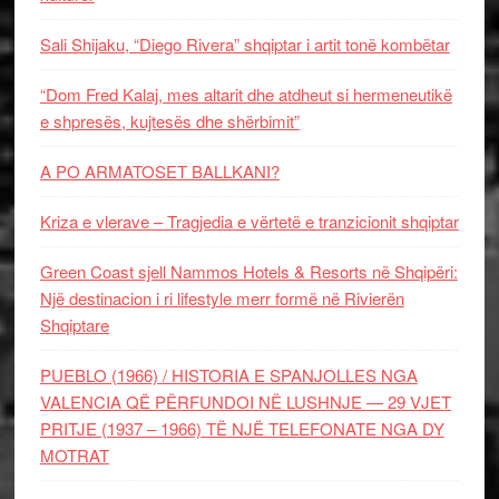
Sali Shijaku, “Diego Rivera” shqiptar i artit tonë kombëtar
“Dom Fred Kalaj, mes altarit dhe atdheut si hermeneutikë
e shpresës, kujtesës dhe shërbimit”
A PO ARMATOSET BALLKANI?
Kriza e vlerave – Tragjedia e vërtetë e tranzicionit shqiptar
Green Coast sjell Nammos Hotels & Resorts në Shqipëri:
Një destinacion i ri lifestyle merr formë në Rivierën
Shqiptare
PUEBLO (1966) / HISTORIA E SPANJOLLES NGA
VALENCIA QË PËRFUNDOI NË LUSHNJE — 29 VJET
PRITJE (1937 – 1966) TË NJË TELEFONATE NGA DY
MOTRAT