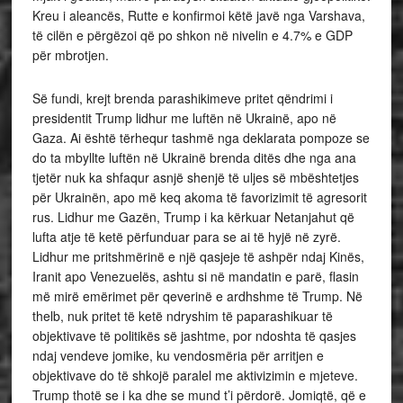
Kreu i aleancës, Rutte e konfirmoi këtë javë nga Varshava,
të cilën e përgëzoi që po shkon në nivelin e 4.7% e GDP
për mbrotjen.
Së fundi, krejt brenda parashikimeve pritet qëndrimi i
presidentit Trump lidhur me luftën në Ukrainë, apo në
Gaza. Ai është tërhequr tashmë nga deklarata pompoze se
do ta mbyllte luftën në Ukrainë brenda ditës dhe nga ana
tjetër nuk ka shfaqur asnjë shenjë të uljes së mbështetjes
për Ukrainën, apo më keq akoma të favorizimit të agresorit
rus. Lidhur me Gazën, Trump i ka kërkuar Netanjahut që
lufta atje të ketë përfunduar para se ai të hyjë në zyrë.
Lidhur me pritshmërinë e një qasjeje të ashpër ndaj Kinës,
Iranit apo Venezuelës, ashtu si në mandatin e parë, flasin
më mirë emërimet për qeverinë e ardhshme të Trump. Në
thelb, nuk pritet të ketë ndryshim të paparashikuar të
objektivave të politikës së jashtme, por ndoshta të qasjes
ndaj vendeve jomike, ku vendosmëria për arritjen e
objektivave do të shkojë paralel me aktivizimin e mjeteve.
Trump thotë se i ka dhe se mund t’i përdorë. Jomiqtë, që e