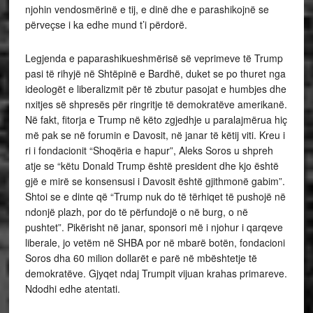
njohin vendosmërinë e tij, e dinë dhe e parashikojnë se
përveçse i ka edhe mund t’i përdorë.
Legjenda e paparashikueshmërisë së veprimeve të Trump
pasi të rihyjë në Shtëpinë e Bardhë, duket se po thuret nga
ideologët e liberalizmit për të zbutur pasojat e humbjes dhe
nxitjes së shpresës për ringritje të demokratëve amerikanë.
Në fakt, fitorja e Trump në këto zgjedhje u paralajmërua hiç
më pak se në forumin e Davosit, në janar të këtij viti. Kreu i
ri i fondacionit “Shoqëria e hapur”, Aleks Soros u shpreh
atje se “këtu Donald Trump është president dhe kjo është
gjë e mirë se konsensusi i Davosit është gjithmonë gabim”.
Shtoi se e dinte që “Trump nuk do të tërhiqet të pushojë në
ndonjë plazh, por do të përfundojë o në burg, o në
pushtet”. Pikërisht në janar, sponsori më i njohur i qarqeve
liberale, jo vetëm në SHBA por në mbarë botën, fondacioni
Soros dha 60 milion dollarët e parë në mbështetje të
demokratëve. Gjyqet ndaj Trumpit vijuan krahas primareve.
Ndodhi edhe atentati.