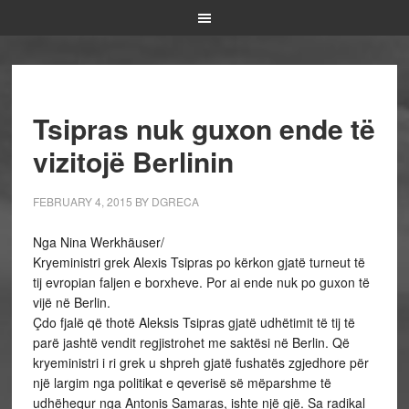
Tsipras nuk guxon ende të
vizitojë Berlinin
FEBRUARY 4, 2015
BY
DGRECA
Nga Nina Werkhäuser/
Kryeministri grek Alexis Tsipras po kërkon gjatë turneut të
tij evropian faljen e borxheve. Por ai ende nuk po guxon të
vijë në Berlin.
Çdo fjalë që thotë Aleksis Tsipras gjatë udhëtimit të tij të
parë jashtë vendit regjistrohet me saktësi në Berlin. Që
kryeministri i ri grek u shpreh gjatë fushatës zgjedhore për
një largim nga politikat e qeverisë së mëparshme të
udhëhequr nga Antonis Samaras, ishte një gjë. Sa radikal