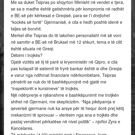
Me sa duket Tsipras po shqyrton fillimisht në vendet e tjera,
se sa e madhe është gatishmëria për kompromis në radhët
e BE-së për kërkesat e Greqisë, para se t’i drejtohet
“kockës së fortë” Gjermanisë, e cila e hedh poshtë idenë e
faljes së borxhit.
Merkel dhe Tsipras do të takohen personalisht më së voni
në samitin e BE-së në Bruksel më 12 shkurt, tema e të cilit
është situata në Greqi.
Dëbimi i trojkës?
Gjatë vizitës së tij të parë si kryeministër në Qipro, e cila
pas kolapsit të sistemit të fryrë bankar është si dhe Greqia
e varur nga ndihmat financiare ndërkombëtare, Tsipras
përsëriti se nuk do të bashkëpunojnë më gjatë me
“inspektorët e kursimeve” të trojkës.
Një ndërprerje e njëanshme e bashkëpunimit me troijkën
shihet në Gjermani, me skepticizëm. “Nga pikëpamja e
qeverisë gjermane nuk ka arsye për të hequr dorë prej këtij
mekanizmi të sprovuar – vlerësim nga ana e trojkës dhe
pastaj vendimet përkatëse në nivel politik” – njoftoi Zyra e
Kancelares.
Të mërkurën (4.02) ministri grek i Financave Janis