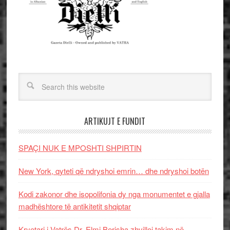
ARTIKUJT E FUNDIT
SPAÇI NUK E MPOSHTI SHPIRTIN
New York, qyteti që ndryshoi emrin… dhe ndryshoi botën
Kodi zakonor dhe isopolifonia dy nga monumentet e gjalla
madhështore të antikitetit shqiptar
Kryetari i Vatrës Dr. Elmi Berisha zhvilloi takim në