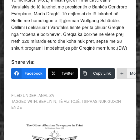
Varufakis do të takohet me presidentin e Bankës Qendrore
Evropiane, Mario Draghi. Të enjten ai do të takohet në
Berlin me homologun e tij gjerman Wolfgang Schäuble.
Qëllimi i deklaruar i Varufakis është për ta çliruar Greqinë
nga “robëria e borxheve”. Greqia ka borxhe në vlerë prej
rreth 320 miliardë euro dhe koha nuk pret, sepse më 28
shkurt programi i mbështetjes për Greqinë merr fund.(DW)
Share via:
Facebook
Twitter
Copy Link
More
FILED UNDER:
ANALIZA
TAGGED WITH:
BERLININ
,
TË VIZITOJË
,
TSIPRAS NUK GUXON
ENDE