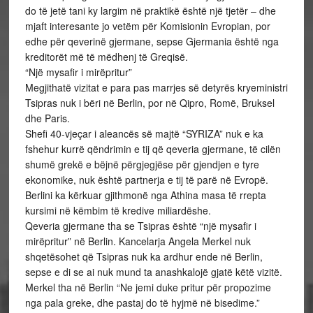
do të jetë tani ky largim në praktikë është një tjetër – dhe
mjaft interesante jo vetëm për Komisionin Evropian, por
edhe për qeverinë gjermane, sepse Gjermania është nga
kreditorët më të mëdhenj të Greqisë.
“Një mysafir i mirëpritur”
Megjithatë vizitat e para pas marrjes së detyrës kryeministri
Tsipras nuk i bëri në Berlin, por në Qipro, Romë, Bruksel
dhe Paris.
Shefi 40-vjeçar i aleancës së majtë “SYRIZA” nuk e ka
fshehur kurrë qëndrimin e tij që qeveria gjermane, të cilën
shumë grekë e bëjnë përgjegjëse për gjendjen e tyre
ekonomike, nuk është partnerja e tij të parë në Evropë.
Berlini ka kërkuar gjithmonë nga Athina masa të rrepta
kursimi në këmbim të kredive miliardëshe.
Qeveria gjermane tha se Tsipras është “një mysafir i
mirëpritur” në Berlin. Kancelarja Angela Merkel nuk
shqetësohet që Tsipras nuk ka ardhur ende në Berlin,
sepse e di se ai nuk mund ta anashkalojë gjatë këtë vizitë.
Merkel tha në Berlin “Ne jemi duke pritur për propozime
nga pala greke, dhe pastaj do të hyjmë në bisedime.”