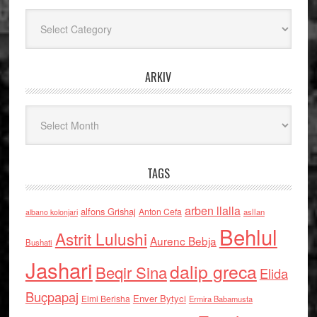
Kategoritë
ARKIV
Arkiv
TAGS
arben llalla
alfons Grishaj
Anton Cefa
asllan
albano kolonjari
Behlul
Astrit Lulushi
Aurenc Bebja
Bushati
Jashari
dalip greca
Beqir Sina
Elida
Buçpapaj
Enver Bytyci
Elmi Berisha
Ermira Babamusta