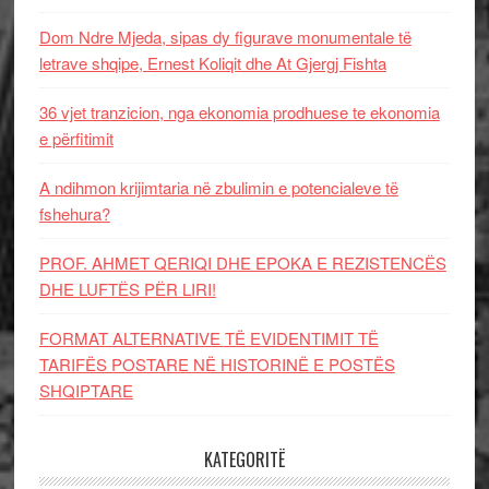
Dom Ndre Mjeda, sipas dy figurave monumentale të
letrave shqipe, Ernest Koliqit dhe At Gjergj Fishta
36 vjet tranzicion, nga ekonomia prodhuese te ekonomia
e përfitimit
A ndihmon krijimtaria në zbulimin e potencialeve të
fshehura?
PROF. AHMET QERIQI DHE EPOKA E REZISTENCЁS
DHE LUFTЁS PЁR LIRI!
FORMAT ALTERNATIVE TË EVIDENTIMIT TË
TARIFËS POSTARE NË HISTORINË E POSTËS
SHQIPTARE
KATEGORITË