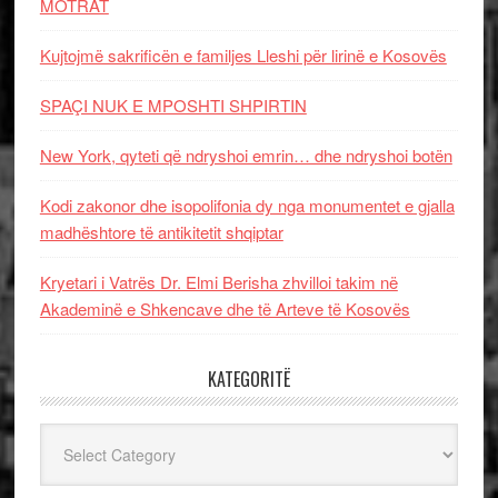
MOTRAT
Kujtojmë sakrificën e familjes Lleshi për lirinë e Kosovës
SPAÇI NUK E MPOSHTI SHPIRTIN
New York, qyteti që ndryshoi emrin… dhe ndryshoi botën
Kodi zakonor dhe isopolifonia dy nga monumentet e gjalla
madhështore të antikitetit shqiptar
Kryetari i Vatrës Dr. Elmi Berisha zhvilloi takim në
Akademinë e Shkencave dhe të Arteve të Kosovës
KATEGORITË
Kategoritë