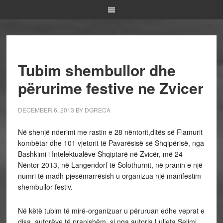
Tubim shembullor dhe
përurime festive ne Zvicer
DECEMBER 6, 2013
BY
DGRECA
Në shenjë nderimi me rastin e 28 nëntorit,ditës së Flamurit
kombëtar dhe 101 vjetorit të Pavarësisë së Shqipërisë, nga
Bashkimi i Intelektualëve Shqiptarë në Zvicër, më 24
Nëntor 2013, në Langendorf të Solothurnit, në pranin e një
numri të madh pjesëmarrësish u organizua një manifestim
shembullor festiv.
Në këtë tubim të mirë-organizuar u përuruan edhe veprat e
disa autorëve të pranishëm, si nga autorja Luljeta Selimi,