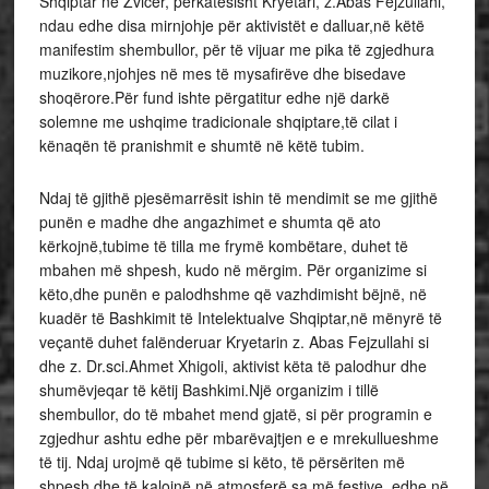
Shqiptar në Zvicër, përkatësisht Kryetari, z.Abas Fejzullahi,
ndau edhe disa mirnjohje për aktivistët e dalluar,në këtë
manifestim shembullor, për të vijuar me pika të zgjedhura
muzikore,njohjes në mes të mysafirëve dhe bisedave
shoqërore.Për fund ishte përgatitur edhe një darkë
solemne me ushqime tradicionale shqiptare,të cilat i
kënaqën të pranishmit e shumtë në këtë tubim.
Ndaj të gjithë pjesëmarrësit ishin të mendimit se me gjithë
punën e madhe dhe angazhimet e shumta që ato
kërkojnë,tubime të tilla me frymë kombëtare, duhet të
mbahen më shpesh, kudo në mërgim. Për organizime si
këto,dhe punën e palodhshme që vazhdimisht bëjnë, në
kuadër të Bashkimit të Intelektualve Shqiptar,në mënyrë të
veçantë duhet falënderuar Kryetarin z. Abas Fejzullahi si
dhe z. Dr.sci.Ahmet Xhigoli, aktivist këta të palodhur dhe
shumëvjeqar të këtij Bashkimi.Një organizim i tillë
shembullor, do të mbahet mend gjatë, si për programin e
zgjedhur ashtu edhe për mbarëvajtjen e e mrekullueshme
të tij. Ndaj urojmë që tubime si këto, të përsëriten më
shpesh dhe të kalojnë në atmosferë sa më festive, edhe në