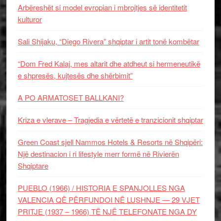
Arbëreshët si model evropian i mbrojtjes së identitetit
kulturor
Sali Shijaku, “Diego Rivera” shqiptar i artit tonë kombëtar
“Dom Fred Kalaj, mes altarit dhe atdheut si hermeneutikë
e shpresës, kujtesës dhe shërbimit”
A PO ARMATOSET BALLKANI?
Kriza e vlerave – Tragjedia e vërtetë e tranzicionit shqiptar
Green Coast sjell Nammos Hotels & Resorts në Shqipëri:
Një destinacion i ri lifestyle merr formë në Rivierën
Shqiptare
PUEBLO (1966) / HISTORIA E SPANJOLLES NGA
VALENCIA QË PËRFUNDOI NË LUSHNJE — 29 VJET
PRITJE (1937 – 1966) TË NJË TELEFONATE NGA DY