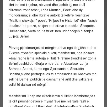
libri tanimë i njohur, në vend dhe jashtë tij, me titull
“Rrëfime tronditëse”, Lebit Murtishi, Poezi dhe dy
monodrama; si dhe librat e autorit të këtyre rreshtave
“Mallkim shekujsh”-poezi, “Krijuesit e Historisë” dhe “Vrasje
Idealesh”në prozë, shitjen e të cilave ia dedikoi Shoqatës
Humanitare, “Jeta në Kastriot” nën udhëheqjen e zonjës
Luljeta Selimi.
Përveç pjesëmarrjes së mërgimtarëve nga të gjitha anët e
Zvicrës,mysafire speciale e këtij manifestimi, nga Kosova,
kësaj radhe ishte autorja e librit “Rrëfime tronditëse” zonja
Selimi,bashkëpunëtorja e nderuar e Albsuisse- zonja
Saranda Ademi, kurse nga Gjermania z. Sheradin
Berisha,si dhe përfaqësues të ambasadës së Kosovës me
seli në Bernë, publicist e dashamir të artit dhe valltare e
solist të dalluar në mërgim.
Manifestimi u hap me ekzekutimin e Himnit Kombëtar,pas
të cilit përshëndetjen e mysafirëve me një fjalë rasti e
udhëhoqi Kryetari i Bashkimit të Intelektualëve Shqiptarë