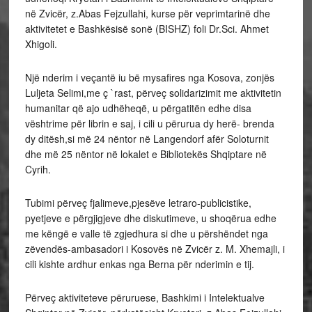
në Zvicër, z.Abas Fejzullahi, kurse për veprimtarinë dhe
aktivitetet e Bashkësisë sonë (BISHZ) foli Dr.Sci. Ahmet
Xhigoli.
Një nderim i veçantë iu bë mysafires nga Kosova, zonjës
Luljeta Selimi,me ç `rast, përveç solidarizimit me aktivitetin
humanitar që ajo udhëheqë, u përgatitën edhe disa
vështrime për librin e saj, i cili u përurua dy herë- brenda
dy ditësh,si më 24 nëntor në Langendorf afër Soloturnit
dhe më 25 nëntor në lokalet e Bibliotekës Shqiptare në
Cyrih.
Tubimi përveç fjalimeve,pjesëve letraro-publicistike,
pyetjeve e përgjigjeve dhe diskutimeve, u shoqërua edhe
me këngë e valle të zgjedhura si dhe u përshëndet nga
zëvendës-ambasadori i Kosovës në Zvicër z. M. Xhemajli, i
cili kishte ardhur enkas nga Berna për nderimin e tij.
Përveç aktiviteteve përuruese, Bashkimi i Intelektualve