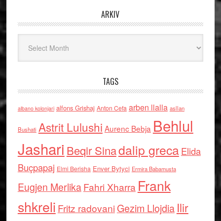
ARKIV
Arkiv
TAGS
arben llalla
alfons Grishaj
Anton Cefa
asllan
albano kolonjari
Behlul
Astrit Lulushi
Aurenc Bebja
Bushati
Jashari
dalip greca
Beqir Sina
Elida
Buçpapaj
Enver Bytyci
Elmi Berisha
Ermira Babamusta
Frank
Eugjen Merlika
Fahri Xharra
shkreli
Ilir
Gezim Llojdia
Fritz radovani