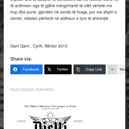
të ardhmen nga të gjithë mërgimtarët të cilët vërtetë me
trup dhe punë, gjenden në vende të huaja, por me shpirt e
zemër, mbeten përherë në atdheun e tyre të shtrenjtë.
Gani Qarri , Cyrih, Nëntor 2013
Share via:
Facebook
Twitter
Copy Link
More
FILED UNDER:
FEATURED