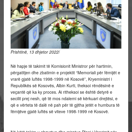
Prishtinë, 13 dhjetor 2022
/
Në hapje të takimit të Komisionit Ministror për hartimin,
përgatitjen dhe zbatimin e projektit “Memoriali për fëmijët e
vrarë gjatë luftës 1998-1999 në Kosovë”, Kryeministri i
Republikës së Kosovës, Albin Kurti, theksoi rëndësinë e
veçantë që ka ky proces. Ai ritheksoi se është detyrë e
secilit prej nesh, që të mos ndalemi së kërkuari drejtësi, e
që e vërteta të dalë në pah për të gjitha jetët e humbura të
fëmijëve gjatë luftës së viteve 1998-1999 në Kosovë.
Në këtë takim u shqyrtua dhe miratua Plani i Veprimit për