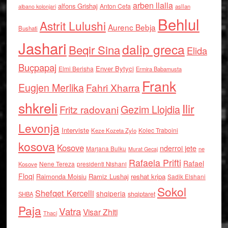
arben llalla
alfons Grishaj
Anton Cefa
asllan
albano kolonjari
Behlul
Astrit Lulushi
Aurenc Bebja
Bushati
Jashari
dalip greca
Beqir Sina
Elida
Buçpapaj
Enver Bytyci
Elmi Berisha
Ermira Babamusta
Frank
Eugjen Merlika
Fahri Xharra
shkreli
Ilir
Gezim Llojdia
Fritz radovani
Levonja
Interviste
Kolec Traboini
Keze Kozeta Zylo
kosova
Kosove
nderroi jete
Marjana Bulku
ne
Murat Gecaj
Rafaela Prifti
Rafael
Nene Tereza
Kosove
presidenti Nishani
Floqi
Raimonda Moisiu
Ramiz Lushaj
reshat kripa
Sadik Elshani
Sokol
Shefqet Kercelli
shqiperia
shqiptaret
SHBA
Paja
Vatra
Visar Zhiti
Thaci