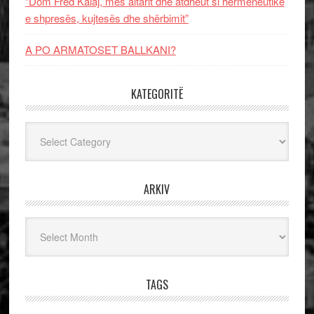
“Dom Fred Kalaj, mes altarit dhe atdheut si hermeneutikë
e shpresës, kujtesës dhe shërbimit”
A PO ARMATOSET BALLKANI?
KATEGORITË
Kategoritë
ARKIV
Arkiv
TAGS