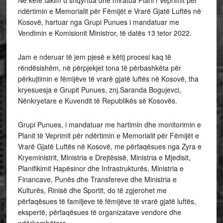
ndërtimin e Memorialit për Fëmijët e Vrarë Gjatë Luftës në
Kosovë, hartuar nga Grupi Punues i mandatuar me
Vendimin e Komisionit Ministror, të datës 13 tetor 2022.
Jam e nderuar të jem pjesë e këtij procesi kaq të
rëndësishëm, në përpjekjet tona të përbashkëta për
përkujtimin e fëmijëve të vrarë gjatë luftës në Kosovë, tha
kryesuesja e Grupit Punues, znj.Saranda Bogujevci,
Nënkryetare e Kuvendit të Republikës së Kosovës.
Grupi Punues, i mandatuar me hartimin dhe monitorimin e
Planit të Veprimit për ndërtimin e Memorialit për Fëmijët e
Vrarë Gjatë Luftës në Kosovë, me përfaqësues nga Zyra e
Kryeministrit, Ministria e Drejtësisë, Ministria e Mjedisit,
Planifikimit Hapësinor dhe Infrastrukturës, Ministria e
Financave, Punës dhe Transfereve dhe Ministria e
Kulturës, Rinisë dhe Sportit, do të zgjerohet me
përfaqësues të familjeve të fëmijëve të vrarë gjatë luftës,
ekspertë, përfaqësues të organizatave vendore dhe
ndërkombëtare.