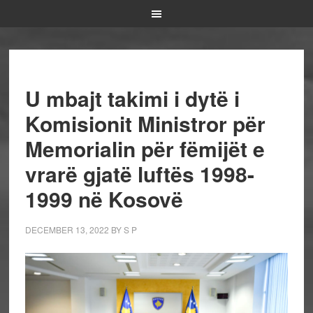
U mbajt takimi i dytë i
Komisionit Ministror për
Memorialin për fëmijët e
vrarë gjatë luftës 1998-
1999 në Kosovë
DECEMBER 13, 2022
BY
S P