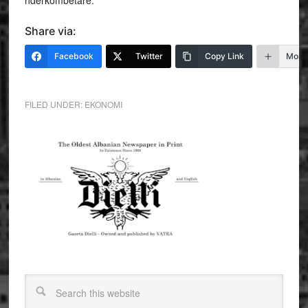
Share via:
Facebook
Twitter
Copy Link
More
FILED UNDER:
EKONOMI