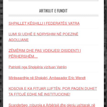
ARTIKUJT E FUNDIT
SHPALLET KËSHILLI I FEDERATËS VATRA
LUMI SI UDHË E NDRYSHIM NË POEZINË
AGOLLIANE
ZËMËRIM DHE PAS VDEKJES! DISIDENTI I
PËRHERSHËM…
Patriotë nga Shqipëria vizituan Vatrën
Mirëseardhje në Shqipëri, Ambasador Eric Wendt
KOSOVA E KA FITUAR LUFTËN, POR PAQEN DUHET
TA FITOJË EDHE NË INSTITUCIONE!
Scanderbeg, mburoja e Arbërisë dhe gjeniu ushtarak në