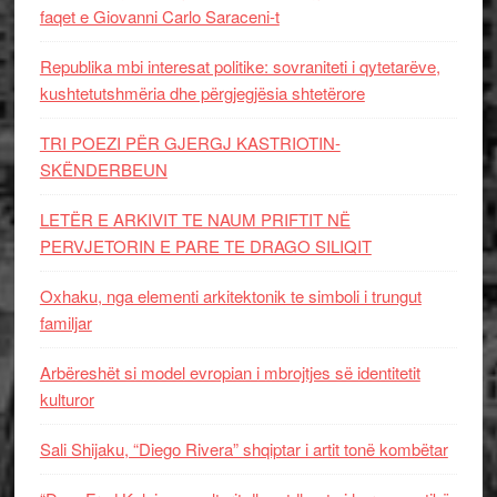
faqet e Giovanni Carlo Saraceni-t
Republika mbi interesat politike: sovraniteti i qytetarëve,
kushtetutshmëria dhe përgjegjësia shtetërore
TRI POEZI PËR GJERGJ KASTRIOTIN-
SKËNDERBEUN
LETËR E ARKIVIT TE NAUM PRIFTIT NË
PERVJETORIN E PARE TE DRAGO SILIQIT
Oxhaku, nga elementi arkitektonik te simboli i trungut
familjar
Arbëreshët si model evropian i mbrojtjes së identitetit
kulturor
Sali Shijaku, “Diego Rivera” shqiptar i artit tonë kombëtar