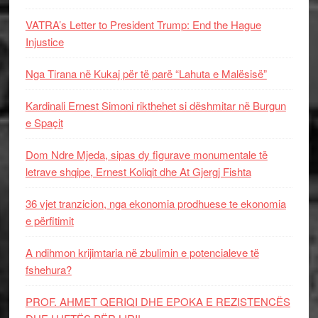
VATRA’s Letter to President Trump: End the Hague
Injustice
Nga Tirana në Kukaj për të parë “Lahuta e Malësisë”
Kardinali Ernest Simoni rikthehet si dëshmitar në Burgun
e Spaçit
Dom Ndre Mjeda, sipas dy figurave monumentale të
letrave shqipe, Ernest Koliqit dhe At Gjergj Fishta
36 vjet tranzicion, nga ekonomia prodhuese te ekonomia
e përfitimit
A ndihmon krijimtaria në zbulimin e potencialeve të
fshehura?
PROF. AHMET QERIQI DHE EPOKA E REZISTENCЁS