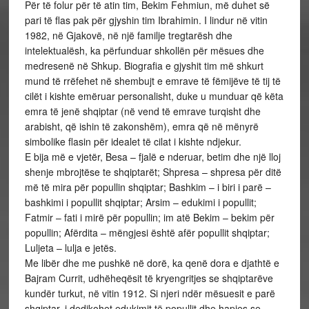
Për të folur për të atin tim, Bekim Fehmiun, më duhet së
pari të flas pak për gjyshin tim Ibrahimin. I lindur në vitin
1982, në Gjakovë, në një familje tregtarësh dhe
intelektualësh, ka përfunduar shkollën për mësues dhe
medresenë në Shkup. Biografia e gjyshit tim më shkurt
mund të rrëfehet në shembujt e emrave të fëmijëve të tij të
cilët i kishte emëruar personalisht, duke u munduar që këta
emra të jenë shqiptar (në vend të emrave turqisht dhe
arabisht, që ishin të zakonshëm), emra që në mënyrë
simbolike flasin për idealet të cilat i kishte ndjekur.
E bija më e vjetër, Besa – fjalë e nderuar, betim dhe një lloj
shenje mbrojtëse te shqiptarët; Shpresa – shpresa për ditë
më të mira për popullin shqiptar; Bashkim – i biri i parë –
bashkimi i popullit shqiptar; Arsim – edukimi i popullit;
Fatmir – fati i mirë për popullin; im atë Bekim – bekim për
popullin; Afërdita – mëngjesi është afër popullit shqiptar;
Luljeta – lulja e jetës.
Me libër dhe me pushkë në dorë, ka qenë dora e djathtë e
Bajram Currit, udhëheqësit të kryengritjes se shqiptarëve
kundër turkut, në vitin 1912. Si njeri ndër mësuesit e parë
shqiptar, i dedikohet edukimit të popullit dhe hapjes se