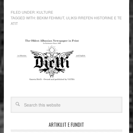
FILED UNDER:
KULTURE
TAGGED WITH:
BEKIM FEHMIUT
,
ULIKSI RREFEN HISTORINE E TE
ATIT
ARTIKUJT E FUNDIT