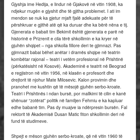
Gjyshja ime Hedija, e lindur në Gjakovë në vitin 1908, ka
ndjekur rrugën e gjyshit dhe të gjitha problemet. I ati im
mendon se nuk ka gjetur mjaft fjalë adekuate për të
përshkruar e gjithë atë që ka duruar dhe ka bërë nëna e tij.
Gjenerata e babait tim Bekimit është gjenerata e parë në
historinë e Prizrenit e cila tërë shkollimin e ka kryer në
gjuhën shqipet – nga shkolla fillore deri te gjimnazi. Pas
gjimnazit babai bëhet anëtar i dramës shqipe në teatrin
kombëtar rajonal – teatri i vetëm profesional në Prishtinë
(përkatësisht në Kosovë). Akademinë e teatrit në Beograd
e regjistron në vitin 1956, në klasën e profesorit dhe
drejtorit të njohur Mate Milosevic. Kalon provimin dhe
pranohet me kushtin që të mësojë gjuhën serbo-kroate.
Teatri i Prishtinës i ndan bursë, por mallkimi të cilin e kanë
shënuar “zotërat” politik në familjen Fehmiu e ka kapluar
edhe babanë tim. Pas dy muajve ia ndërpresin bursën. Fal
rektorit të Akademisë Dusan Matic fiton shkollimin deri në
fund të studimeve.
Shpejt e mëson gjuhën serbo-kroate, që në vitin 1960 të