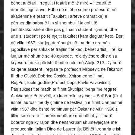
bëhet anëtari i rregullt i teatrit më të mirë – i teatrit të
dramës jugosllave. Edhe në ditët e sotme profesorët në
akademinë e teatrit (Fakulteti i arteve dramatike) e
përmendin babanë tim si shembull i talentit të
jashtëzakonshëm dhe pas gjithash student i çmuar, dhe
unë si student i po të njëjtit fakultet i kam dëgjuar këto. Deri
në vitin 1967, kur jep dorëheqje në teatrin e dramës
jugosllave për shkak të trajtimit të keq, bëhet artist i lirë, ka
luajtur më shumë se 40 episode, role dytësore dhe disa
kryesore, duke përfshirë edhe rolet në Atelje 212. Dy herë
ka qenë asistent i regjisë te profesori Milosevic në Rikardin
III dhe OtkrićuDobrice Ćosića. Xhiron edhe filmat
Roj,Put,Tople godine,Protest,Deps,Pavle Pavlovićetj.
Pas suksesit të madh të filmit Skupljači perja me regji të
Aleksander Petrovicit, ku luan rolin kryesor – Beli Bor (filmi
është lauruar me dy çmime në festivalin e filmit Cannes në
vitin 1967 dhe është nominuar për Oskar në vitin 1968.),
fillon karriera e tij ndërkombëtare dhe bëhet ylli i parë
botëror nga ky rajon dhe nënshkruan shumëvjeçare me
producentin italian Dino de Laurentis. Bëhët krenaria e ish