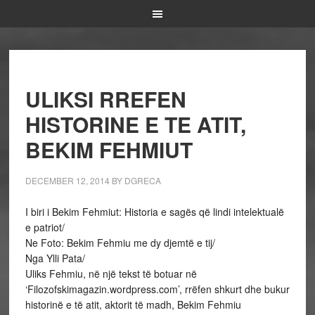
ULIKSI RREFEN
HISTORINE E TE ATIT,
BEKIM FEHMIUT
DECEMBER 12, 2014
BY
DGRECA
I biri i Bekim Fehmiut: Historia e sagës që lindi intelektualë
e patriot/
Ne Foto: Bekim Fehmiu me dy djemtë e tij/
Nga Ylli Pata/
Uliks Fehmiu, në një tekst të botuar në
‘Filozofskimagazin.wordpress.com’, rrëfen shkurt dhe bukur
historinë e të atit, aktorit të madh, Bekim Fehmiu