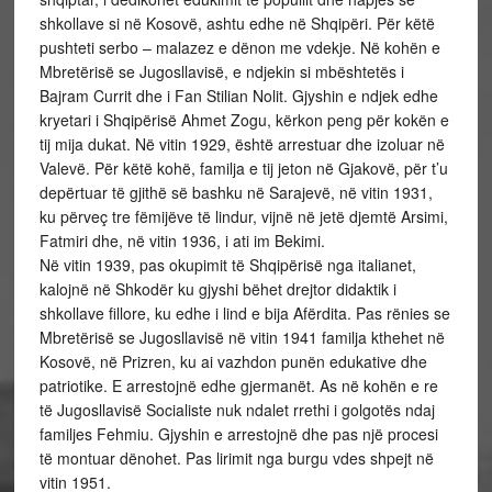
shkollave si në Kosovë, ashtu edhe në Shqipëri. Për këtë
pushteti serbo – malazez e dënon me vdekje. Në kohën e
Mbretërisë se Jugosllavisë, e ndjekin si mbështetës i
Bajram Currit dhe i Fan Stilian Nolit. Gjyshin e ndjek edhe
kryetari i Shqipërisë Ahmet Zogu, kërkon peng për kokën e
tij mija dukat. Në vitin 1929, është arrestuar dhe izoluar në
Valevë. Për këtë kohë, familja e tij jeton në Gjakovë, për t’u
depërtuar të gjithë së bashku në Sarajevë, në vitin 1931,
ku përveç tre fëmijëve të lindur, vijnë në jetë djemtë Arsimi,
Fatmiri dhe, në vitin 1936, i ati im Bekimi.
Në vitin 1939, pas okupimit të Shqipërisë nga italianet,
kalojnë në Shkodër ku gjyshi bëhet drejtor didaktik i
shkollave fillore, ku edhe i lind e bija Afërdita. Pas rënies se
Mbretërisë se Jugosllavisë në vitin 1941 familja kthehet në
Kosovë, në Prizren, ku ai vazhdon punën edukative dhe
patriotike. E arrestojnë edhe gjermanët. As në kohën e re
të Jugosllavisë Socialiste nuk ndalet rrethi i golgotës ndaj
familjes Fehmiu. Gjyshin e arrestojnë dhe pas një procesi
të montuar dënohet. Pas lirimit nga burgu vdes shpejt në
vitin 1951.