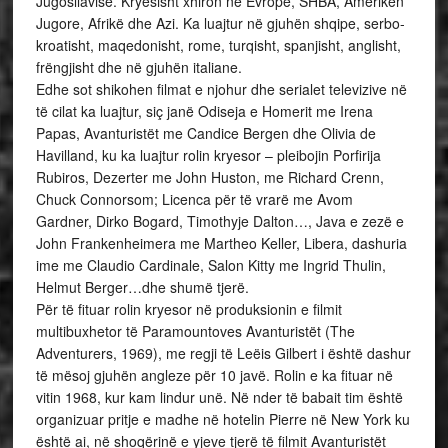
Jugosllavisë. Kryesisht xhiron në Evropë, SHBA, Amerikën
Jugore, Afrikë dhe Azi. Ka luajtur në gjuhën shqipe, serbo-
kroatisht, maqedonisht, rome, turqisht, spanjisht, anglisht,
frëngjisht dhe në gjuhën italiane.
Edhe sot shikohen filmat e njohur dhe serialet televizive në
të cilat ka luajtur, siç janë Odiseja e Homerit me Irena
Papas, Avanturistët me Candice Bergen dhe Olivia de
Havilland, ku ka luajtur rolin kryesor – pleibojin Porfirija
Rubiros, Dezerter me John Huston, me Richard Crenn,
Chuck Connorsom; Licenca për të vrarë me Avom
Gardner, Dirko Bogard, Timothyje Dalton…, Java e zezë e
John Frankenheimera me Martheo Keller, Libera, dashuria
ime me Claudio Cardinale, Salon Kitty me Ingrid Thulin,
Helmut Berger…dhe shumë tjerë.
Për të fituar rolin kryesor në produksionin e filmit
multibuxhetor të Paramountoves Avanturistët (The
Adventurers, 1969), me regji të Leëis Gilbert i është dashur
të mësoj gjuhën angleze për 10 javë. Rolin e ka fituar në
vitin 1968, kur kam lindur unë. Në nder të babait tim është
organizuar pritje e madhe në hotelin Pierre në New York ku
është ai, në shoqërinë e yjeve tjerë të filmit Avanturistët