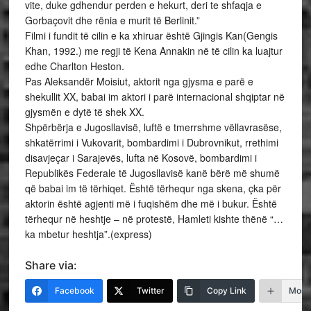
vite, duke gdhendur perden e hekurt, deri te shfaqja e
Gorbaçovit dhe rënia e murit të Berlinit.”
Filmi i fundit të cilin e ka xhiruar është Gjingis Kan(Gengis
Khan, 1992.) me regji të Kena Annakin në të cilin ka luajtur
edhe Charlton Heston.
Pas Aleksandër Moisiut, aktorit nga gjysma e parë e
shekullit XX, babai im aktori i parë internacional shqiptar në
gjysmën e dytë të shek XX.
Shpërbërja e Jugosllavisë, luftë e tmerrshme vëllavrasëse,
shkatërrimi i Vukovarit, bombardimi i Dubrovnikut, rrethimi
disavjeçar i Sarajevës, lufta në Kosovë, bombardimi i
Republikës Federale të Jugosllavisë kanë bërë më shumë
që babai im të tërhiqet. Është tërhequr nga skena, çka për
aktorin është agjenti më i fuqishëm dhe më i bukur. Është
tërhequr në heshtje – në protestë, Hamleti kishte thënë “…
ka mbetur heshtja”.(express)
Share via:
Facebook
Twitter
Copy Link
More