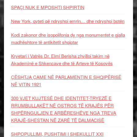
SPAÇI NUK E MPOSHTI SHPIRTIN
New York, qyteti që ndryshoi emrin… dhe ndryshoi botën
Kodi zakonor dhe isopolifonia dy nga monumentet e gjalla
madhështore të antikitetit shqiptar
Kryetari i Vatrës Dr. Elmi Berisha zhvilloi takim në
Akademinë e Shkencave dhe të Arteve të Kosovës
ÇËSHTJA ÇAME NË PARLAMENTIN E SHQIPËRISË
NË VITIN 1921
300 VJET KUJTESË DHE IDENTITET-TRYEZË E
RRUMBULLAKËT NË OSTROS TË KRAJËS PËR
SHPËRNGULJEN E ARBËRESHËVE NGA TREVA
KRAJË-SHESTAN NË ZARË TË DALMACISË
SHPOPULLIMI, PUSHTIMI I SHEKULLIT XXI