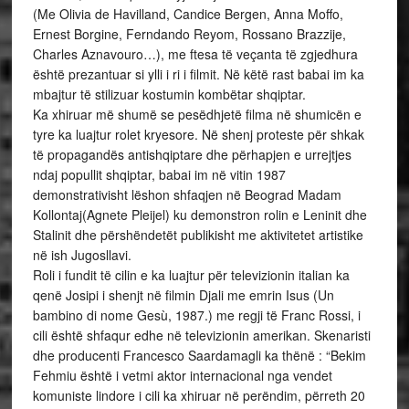
(Me Olivia de Havilland, Candice Bergen, Anna Moffo,
Ernest Borgine, Ferndando Reyom, Rossano Brazzije,
Charles Aznavouro…), me ftesa të veçanta të zgjedhura
është prezantuar si ylli i ri i filmit. Në këtë rast babai im ka
mbajtur të stilizuar kostumin kombëtar shqiptar.
Ka xhiruar më shumë se pesëdhjetë filma në shumicën e
tyre ka luajtur rolet kryesore. Në shenj proteste për shkak
të propagandës antishqiptare dhe përhapjen e urrejtjes
ndaj popullit shqiptar, babai im në vitin 1987
demonstrativisht lëshon shfaqjen në Beograd Madam
Kollontaj(Agnete Pleijel) ku demonstron rolin e Leninit dhe
Stalinit dhe përshëndetët publikisht me aktivitetet artistike
në ish Jugosllavi.
Roli i fundit të cilin e ka luajtur për televizionin italian ka
qenë Josipi i shenjt në filmin Djali me emrin Isus (Un
bambino di nome Gesù, 1987.) me regji të Franc Rossi, i
cili është shfaqur edhe në televizionin amerikan. Skenaristi
dhe producenti Francesco Saardamagli ka thënë : “Bekim
Fehmiu është i vetmi aktor internacional nga vendet
komuniste lindore i cili ka xhiruar në perëndim, përreth 20