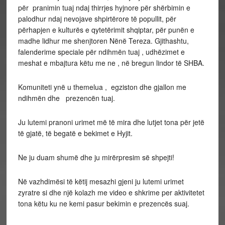
për pranimin tuaj ndaj thirrjes hyjnore për shërbimin e
palodhur ndaj nevojave shpirtërore të popullit, për
përhapjen e kulturës e qytetërimit shqiptar, për punën e
madhe lidhur me shenjtoren Nënë Tereza. Gjithashtu,
falenderime speciale për ndihmën tuaj , udhëzimet e
meshat e mbajtura këtu me ne , në bregun lindor të SHBA.
Komuniteti ynë u themelua , egziston dhe gjallon me
ndihmën dhe prezencën tuaj.
Ju lutemi pranoni urimet më të mira dhe lutjet tona për jetë
të gjatë, të begatë e bekimet e Hyjit.
Ne ju duam shumë dhe ju mirërpresim së shpejti!
Në vazhdimësi të këtij mesazhi gjeni ju lutemi urimet
zyratre si dhe një kolazh me video e shkrime per aktivitetet
tona këtu ku ne kemi pasur bekimin e prezencës suaj.