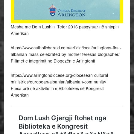
Mesha me Dom Lushin Tetor 2016 pasqyruar në shtypin
Amerikan
https://www.catholicherald.com/article/local/arlingtons-first-
albanian-mass-celebrated-by-mother-teresas-biographer/
Fillimet e integrimit ne Dioqezën e Arlingtonit
https://www.arlingtondiocese.org/diocesean-cultural-
ministries/european/albanian/albanian-community/
Ftesa prë në aktivitetin e Bibliotekes së Kongresit
Amerikan