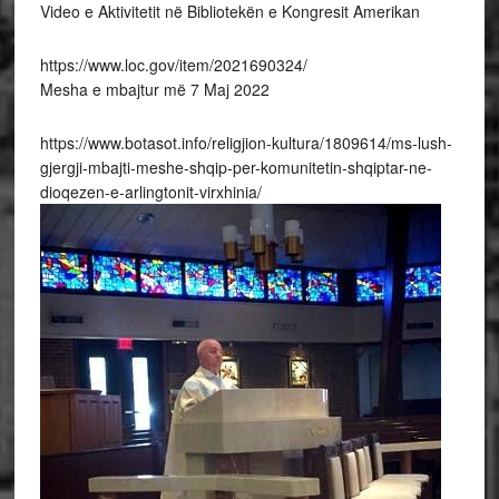
Video e Aktivitetit në Bibliotekën e Kongresit Amerikan
https://www.loc.gov/item/2021690324/
Mesha e mbajtur më 7 Maj 2022
https://www.botasot.info/religjion-kultura/1809614/ms-lush-
gjergji-mbajti-meshe-shqip-per-komunitetin-shqiptar-ne-
dioqezen-e-arlingtonit-virxhinia/