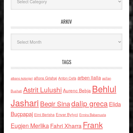
ARKIV
Arkiv
TAGS
arben llalla
alfons Grishaj
Anton Cefa
asllan
albano kolonjari
Behlul
Astrit Lulushi
Aurenc Bebja
Bushati
Jashari
dalip greca
Beqir Sina
Elida
Buçpapaj
Enver Bytyci
Elmi Berisha
Ermira Babamusta
Frank
Eugjen Merlika
Fahri Xharra