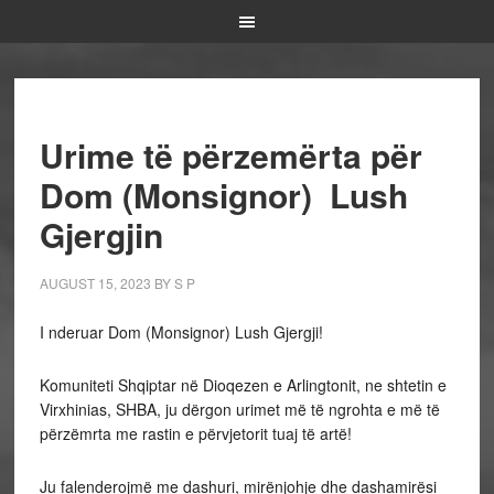
Urime të përzemërta për
Dom (Monsignor) Lush
Gjergjin
AUGUST 15, 2023
BY
S P
I nderuar Dom (Monsignor) Lush Gjergji!
Komuniteti Shqiptar në Dioqezen e Arlingtonit, ne shtetin e
Virxhinias, SHBA, ju dërgon urimet më të ngrohta e më të
përzëmrta me rastin e përvjetorit tuaj të artë!
Ju falenderojmë me dashuri, mirënjohje dhe dashamirësi