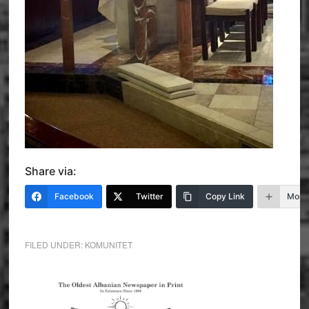
Share via:
Facebook
Twitter
Copy Link
More
FILED UNDER:
KOMUNITET