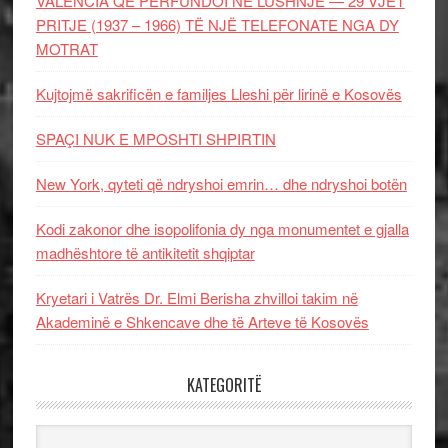
VALENCIA QË PËRFUNDOI NË LUSHNJE — 29 VJET
PRITJE (1937 – 1966) TË NJË TELEFONATE NGA DY
MOTRAT
Kujtojmë sakrificën e familjes Lleshi për lirinë e Kosovës
SPAÇI NUK E MPOSHTI SHPIRTIN
New York, qyteti që ndryshoi emrin… dhe ndryshoi botën
Kodi zakonor dhe isopolifonia dy nga monumentet e gjalla
madhështore të antikitetit shqiptar
Kryetari i Vatrës Dr. Elmi Berisha zhvilloi takim në
Akademinë e Shkencave dhe të Arteve të Kosovës
KATEGORITË
Kategoritë