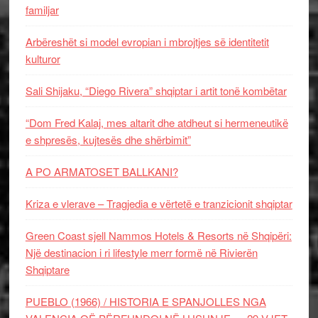
familjar
Arbëreshët si model evropian i mbrojtjes së identitetit
kulturor
Sali Shijaku, “Diego Rivera” shqiptar i artit tonë kombëtar
“Dom Fred Kalaj, mes altarit dhe atdheut si hermeneutikë
e shpresës, kujtesës dhe shërbimit”
A PO ARMATOSET BALLKANI?
Kriza e vlerave – Tragjedia e vërtetë e tranzicionit shqiptar
Green Coast sjell Nammos Hotels & Resorts në Shqipëri:
Një destinacion i ri lifestyle merr formë në Rivierën
Shqiptare
PUEBLO (1966) / HISTORIA E SPANJOLLES NGA