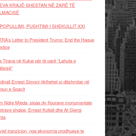
EVA KRAJË-SHESTAN NË ZARË TË
LMACISË
POPULLIMI, PUSHTIMI I SHEKULLIT XXI
RA’s Letter to President Trump: End the Hague
ustice
 Tirana në Kukaj për të parë “Lahuta e
ësisë”
dinali Ernest Simoni rikthehet si dëshmitar në
gun e Spaçit
 Ndre Mjeda, sipas dy figurave monumentale
letrave shqipe, Ernest Koliqit dhe At Gjergj
hta
vjet tranzicion, nga ekonomia prodhuese te