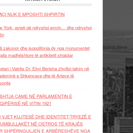
AÇI NUK E MPOSHTI SHPIRTIN
 York, qyteti që ndryshoi emrin… dhe ndryshoi
ën
i zakonor dhe isopolifonia dy nga monumentet
jalla madhështore të antikitetit shqiptar
etari i Vatrës Dr. Elmi Berisha zhvilloi takim në
deminë e Shkencave dhe të Arteve të
sovës
SHTJA ÇAME NË PARLAMENTIN E
QIPËRISË NË VITIN 1921
0 VJET KUJTESË DHE IDENTITET-TRYEZË E
UMBULLAKËT NË OSTROS TË KRAJËS
R SHPËRNGULJEN E ARBËRESHËVE NGA