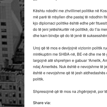
Kështu ndodhi me zhvillimet politike në Koso
më parë të mbyllen dhe pastaj të ndodhin fi
kjo diplomaci politike është edhe për fituesi
do të jeni jetëshkurtër në politikë, do t’ia m
dhe kam bindje që do të jenë të suksesshëm
Uroj që të mos e devijojnë vizionin politik
mirëkuptim me SHBA-në, BE-në dhe me të gjit
largojnë atë shprehjen e gabuar “Amelik, Ame
ndaj Amerikës. Nuk është e nevojshme të jes
është e nevojshme që të jesh atdhedashës dh
politik.
Shpresojmë që të mos na zhgënjejnë, por të 
Share via: