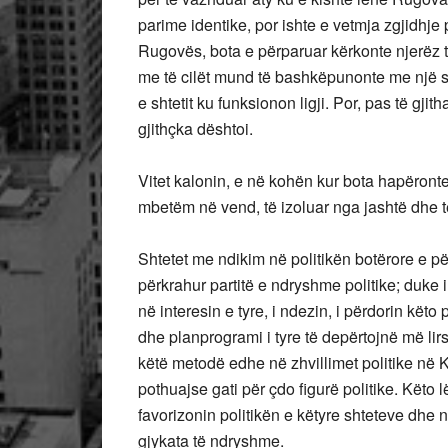
parime identike, por ishte e vetmja zgjidhje
Rugovës, bota e përparuar kërkonte njerëz t
me të cilët mund të bashkëpunonte me një sak
e shtetit ku funksionon ligji. Por, pas të gji
gjithçka dështoi.
Vitet kalonin, e në kohën kur bota hapëron
mbetëm në vend, të izoluar nga jashtë dhe t
Shtetet me ndikim në politikën botërore e pë
përkrahur partitë e ndryshme politike; duke i
në interesin e tyre, i ndezin, i përdorin këto
dhe planprogrami i tyre të depërtojnë më lir
këtë metodë edhe në zhvillimet politike në 
pothuajse gati për çdo figurë politike. Këto
favorizonin politikën e këtyre shteteve dhe 
gjykata të ndryshme.