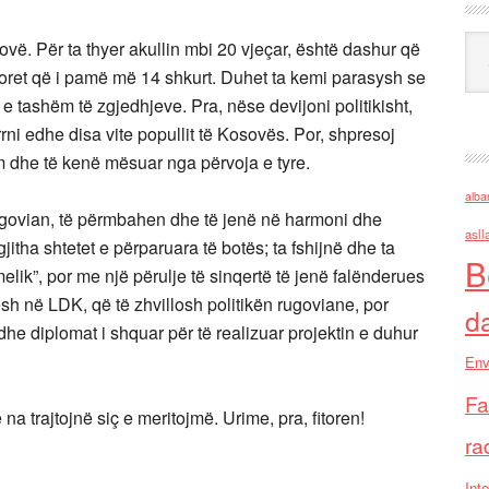
Ark
vë. Për ta thyer akullin mbi 20 vjeçar, është dashur që
toret që i pamë më 14 shkurt. Duhet ta kemi parasysh se
t e tashëm të zgjedhjeve. Pra, nëse devijoni politikisht,
errni edhe disa vite popullit të Kosovës. Por, shpresoj
 dhe të kenë mësuar nga përvoja e tyre.
alba
 rugovian, të përmbahen dhe të jenë në harmoni dhe
asll
ha shtetet e përparuara të botës; ta fshijnë dhe ta
B
lik”, por me një përulje të sinqertë të jenë falënderues
h në LDK, që të zhvillosh politikën rugoviane, por
d
e diplomat i shquar për të realizuar projektin e duhur
Env
Fa
na trajtojnë siç e meritojmë. Urime, pra, fitoren!
ra
Inte