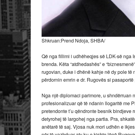
Shkruan:Prend Ndoja, SHBA/
Që nga fillimi i udhëheqjes së LDK-së nga Is
brenda. Këta “atdhedashës” e “biznesmenë”,
rugovian, duke i dhënë kahje në dy pole të 
përdornin emrin e dr. Rugovës si pasaportë pë
Nga një diplomaci parimore, u shndërruan n
profesionalizuar që të ndanin llogaritë me 
pretendonte t’u qëndronte besnik bindjeve 
detyrohej të largohej nga partia. Pra, shkat
anëtarë të saj. Vjosa nuk mori udhën e ikj
për të vazhduar aty ku e kishte lënë Rugov