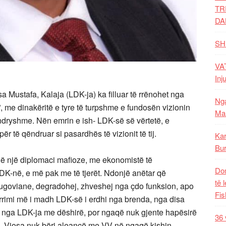
TR
DA
SH
VAT
Inj
a Mustafa, Kalaja (LDK-ja) ka filluar të rrënohet nga
Nga
 me dinakëritë e tyre të turpshme e fundosën vizionin
Mal
ndryshme. Nën emrin e ish- LDK-së së vërtetë, e
r të qëndruar si pasardhës të vizionit të tij.
Kar
Bur
ë një diplomaci mafioze, me ekonomistë të
Dom
PDK-në, e më pak me të tjerët. Ndonjë anëtar që
të 
rugoviane, degradohej, zhveshej nga çdo funksion, apo
Fis
ërrimi më i madh LDK-së i erdhi nga brenda, nga disa
es nga LDK-ja me dëshirë, por ngaqë nuk gjente hapësirë
36 
a. Vjosa nuk bëri aleancë me VV-në ngaqë kishin