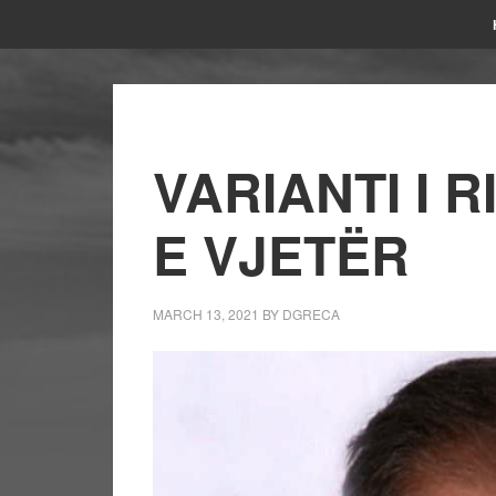
VARIANTI I 
E VJETËR
MARCH 13, 2021
BY
DGRECA