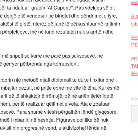
eko
 për ta ndaluar grupin “Al Capone”. Pas vdekjes së dr.
ë denjë e të vendosur në bindjet dhe qëndrimet e tyre,
A n
tësi të plotë; njerëz që janë të përkushtuar në krijimin
fsh
tha përpjekjeve, më në fund rezultatet nuk u arritën dhe
PR
RE
te më shpejt se kurrë më parë pas sukseseve, ne
FO
ë gërryer përbrenda nga korrupsioni.
TA
SH
rdorin një metodë mjaft diplomatike duke i nxitur dhe
 mbajtur pezull, në pritje edhe me vite të tëra. Kur është
 parti që të shkaktojnë rrëmujë, që në anën tjetër idetë
shëm, për të realizuar qëllimet e veta. Ata e zbatuan
Kat
Kosovë. Para shumë vitesh përgatitën lëndë gjyqësore,
 lëndë i mbanin në heshtje. Figurave politike që nuk
nuk sillnin progres në vend, u aktivizohej lënda në