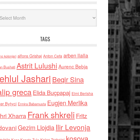
iv
TAGS
arben llalla
alfons Grishaj
Anton Cefa
no kolonjari
Astrit Lulushi
Aurenc Bebja
an Bushati
ehlul Jashari
Beqir Sina
alip greca
Elida Buçpapaj
Elmi Berisha
Eugjen Merlika
er Bytyci
Ermira Babamusta
Frank shkreli
hri Xharra
Fritz
Ilir Levonja
Gezim Llojdia
dovani
kosova
rviste
Kolec Traboini
Keze Kozeta Zylo