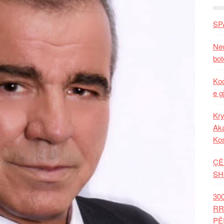
SP
New
bot
Kod
e g
Kry
Aka
Ko
ÇË
SH
30
RR
PË