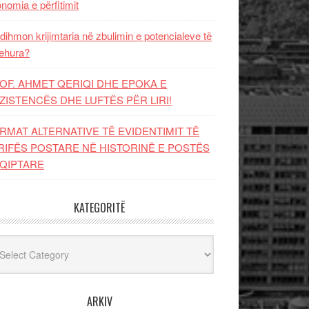
nomia e përfitimit
dihmon krijimtaria në zbulimin e potencialeve të
ehura?
OF. AHMET QERIQI DHE EPOKA E
ZISTENCЁS DHE LUFTЁS PЁR LIRI!
RMAT ALTERNATIVE TË EVIDENTIMIT TË
RIFËS POSTARE NË HISTORINË E POSTËS
QIPTARE
KATEGORITË
egoritë
ARKIV