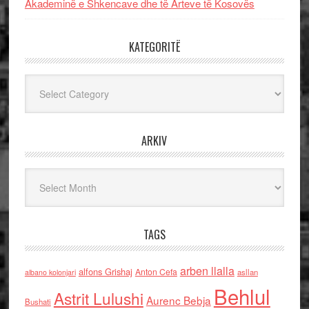
Akademinë e Shkencave dhe të Arteve të Kosovës
KATEGORITË
Kategoritë
ARKIV
Arkiv
TAGS
arben llalla
alfons Grishaj
Anton Cefa
asllan
albano kolonjari
Behlul
Astrit Lulushi
Aurenc Bebja
Bushati