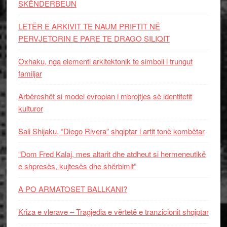
SKËNDERBEUN
LETËR E ARKIVIT TE NAUM PRIFTIT NË
PERVJETORIN E PARE TE DRAGO SILIQIT
Oxhaku, nga elementi arkitektonik te simboli i trungut
familjar
Arbëreshët si model evropian i mbrojtjes së identitetit
kulturor
Sali Shijaku, “Diego Rivera” shqiptar i artit tonë kombëtar
“Dom Fred Kalaj, mes altarit dhe atdheut si hermeneutikë
e shpresës, kujtesës dhe shërbimit”
A PO ARMATOSET BALLKANI?
Kriza e vlerave – Tragjedia e vërtetë e tranzicionit shqiptar