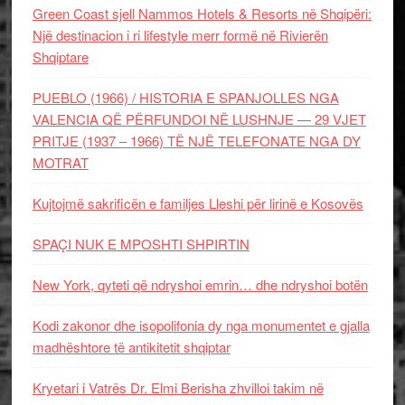
Green Coast sjell Nammos Hotels & Resorts në Shqipëri:
Një destinacion i ri lifestyle merr formë në Rivierën
Shqiptare
PUEBLO (1966) / HISTORIA E SPANJOLLES NGA
VALENCIA QË PËRFUNDOI NË LUSHNJE — 29 VJET
PRITJE (1937 – 1966) TË NJË TELEFONATE NGA DY
MOTRAT
Kujtojmë sakrificën e familjes Lleshi për lirinë e Kosovës
SPAÇI NUK E MPOSHTI SHPIRTIN
New York, qyteti që ndryshoi emrin… dhe ndryshoi botën
Kodi zakonor dhe isopolifonia dy nga monumentet e gjalla
madhështore të antikitetit shqiptar
Kryetari i Vatrës Dr. Elmi Berisha zhvilloi takim në