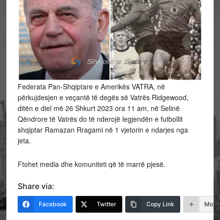
Federata Pan-Shqiptare e Amerikës VATRA, në
përkujdesjen e veçantë të degës së Vatrës Ridgewood,
ditën e diel më 26 Shkurt 2023 ora 11 am, në Selinë
Qëndrore të Vatrës do të nderojë legjendën e futbollit
shqiptar Ramazan Rragami në 1 vjetorin e ndarjes nga
jeta.
Ftohet media dhe komuniteti që të marrë pjesë.
Share via:
Facebook
Twitter
Copy Link
More