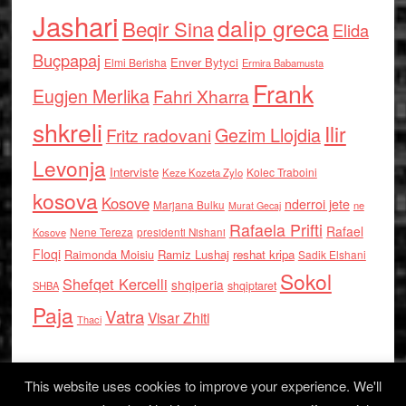
Jashari
dalip greca
Beqir Sina
Elida
Buçpapaj
Enver Bytyci
Elmi Berisha
Ermira Babamusta
Frank
Eugjen Merlika
Fahri Xharra
shkreli
Ilir
Gezim Llojdia
Fritz radovani
Levonja
Interviste
Kolec Traboini
Keze Kozeta Zylo
kosova
Kosove
nderroi jete
Marjana Bulku
ne
Murat Gecaj
Rafaela Prifti
Rafael
Nene Tereza
Kosove
presidenti Nishani
Floqi
Raimonda Moisiu
Ramiz Lushaj
reshat kripa
Sadik Elshani
Sokol
Shefqet Kercelli
shqiperia
shqiptaret
SHBA
Paja
Vatra
Visar Zhiti
Thaci
This website uses cookies to improve your experience. We'll